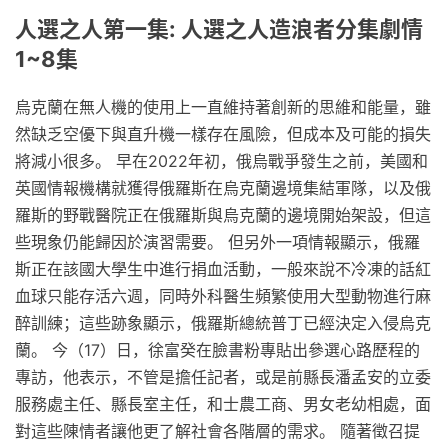
人選之人第一集: 人選之人造浪者分集劇情
1~8集
烏克蘭在無人機的使用上一直維持著創新的思維和能量，雖
然缺乏空優下與直升機一樣存在風險，但成本及可能的損失
將減小很多。 早在2022年初，俄烏戰爭發生之前，美國和
英國情報機構就獲得俄羅斯在烏克蘭邊境集結軍隊，以及俄
羅斯的野戰醫院正在俄羅斯與烏克蘭的邊境開始架設，但這
些現象仍能歸因於演習需要。 但另外一項情報顯示，俄羅
斯正在該國大學生中進行捐血活動，一般來說不冷凍的話紅
血球只能存活六週，同時外科醫生頻繁使用大型動物進行麻
醉訓練；這些跡象顯示，俄羅斯總統普丁已經決定入侵烏克
蘭。 今（17）日，徐富癸在臉書粉專貼出參選心路歷程的
專訪，他表示，不管是擔任記者，或是前縣長潘孟安的立委
服務處主任、縣長室主任，和士農工商、男女老幼相處，面
對這些陳情者讓他更了解社會各階層的需求。 隨著徵召提