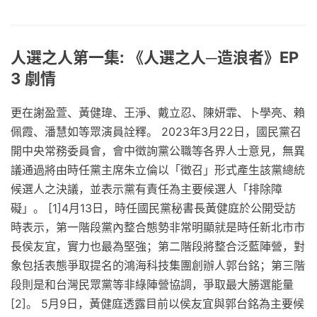
人選之人第一集: 《人選之人─造浪者》EP
3 劇情
更在謝盈萱、黃健瑋、王淨、戴立忍、陳妍霏、卜學亮、賴
佩霞、潘慧如等眾演員詮釋。 2023年3月22日，國民黨召
開中央常務委員會，會中徵詢黨公職等各界人士意見，無異
議通過將由時任黨主席朱立倫以「徵召」形式產生該黨總統
候選人之決議，並表示黨有責任為主要候選人「排除障
礙」。 [1]4月13日，時任國民黨秘書長黃健庭於公開受訪
時表示，第一階段黨內整合態勢非常明顯就是時任新北市市
長侯友宜，實力也最為堅強；第二階段將整合泛藍陣營，對
象包括表態爭取提名的鴻海科技集團創辦人郭台銘；第三階
段則是和台灣民眾黨等非綠陣營協調，爭取最大勝選能量
[2]。 5月9日，黃健庭透露目前以侯友宜與郭台銘為主要候