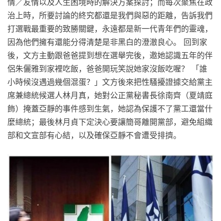
情／友情以及人生困境時的解決方案探討；而每次聚焦在政
治上時，所要討論的終究都還是我們與惡的距離，告訴我們
打選戰最重要的致勝關鍵，永遠都是新一代青年們的靈魂，
因為他們擁有還能分得清楚是非黑白的澄澈良心。 回到家
後，文方主動跟爸爸提到想在選舉完後，邀她認識五年的伴
侶朱儷雅到家裡吃飯，爸爸開玩笑說她家沒飯吃喔？ 「誰
小時候沒遇過幾個混蛋？」文方後來把性騷擾證據交給黨主
席兼總統候選人林月真，她對公正黨秘書長徐南齊（夏靖庭
飾）掩蓋亞靜的事件感到生氣，她認為保護不了黨工還當什
麼總統；最後林月貞下定決心要讓簡哥離開黨部，避免組織
部和文宣部有心結，以及確保亞靜不會遭受排擠。