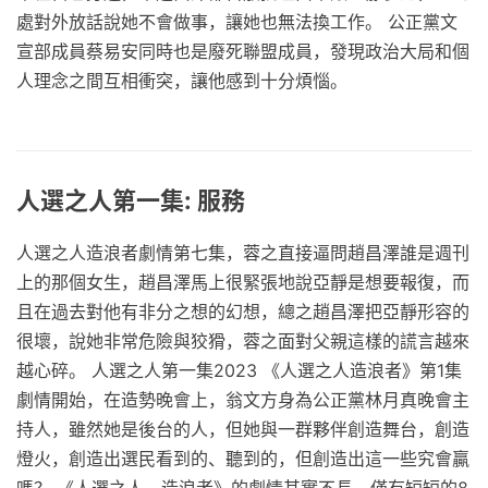
處對外放話說她不會做事，讓她也無法換工作。 公正黨文
宣部成員蔡易安同時也是廢死聯盟成員，發現政治大局和個
人理念之間互相衝突，讓他感到十分煩惱。
人選之人第一集: 服務
人選之人造浪者劇情第七集，蓉之直接逼問趙昌澤誰是週刊
上的那個女生，趙昌澤馬上很緊張地說亞靜是想要報復，而
且在過去對他有非分之想的幻想，總之趙昌澤把亞靜形容的
很壞，說她非常危險與狡猾，蓉之面對父親這樣的謊言越來
越心碎。 人選之人第一集2023 《人選之人造浪者》第1集
劇情開始，在造勢晚會上，翁文方身為公正黨林月真晚會主
持人，雖然她是後台的人，但她與一群夥伴創造舞台，創造
燈火，創造出選民看到的、聽到的，但創造出這一些究會贏
嗎？ 《人選之人—造浪者》的劇情其實不長，僅有短短的8