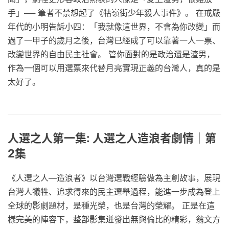
手」── 筆者不禁想起了《牯嶺街少年殺人事件》。 在戒嚴
年代的小明告訴小四：「我就像這世界，不會為你改變」而
過了一甲子的歲月之後，台灣已經成了可以靠著一人一票、
改變世界的自由民主社會。 管你面對的是政治還是渣男，
作為一個可以用選票來代替月亮實現正義的台灣人，真的是
太好了。
人選之人第一集: 人選之人造浪者劇情｜第
2集
《人選之人—造浪者》以台灣選戰經驗做為主創故事，展現
台灣人犧牲、追求得來的民主選舉過程，能進一步成為登上
全球的影劇題材，是種光榮，也是台灣的榮耀。 正是在這
樣完美的陣容下，整部影集迸發出無與倫比的精彩，翁文方