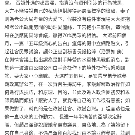
會。 否認外遇的趙昌澤，指責沒有週刊引涉的行為抹黑，
大言不慚得說自己的私德絕對經得起最高標準的檢驗，妻子
則為老公大局考量的大愛下，假裝沒有這件事現場大大擁抱
和老公出軌開房間的助理愛麗絲，正宮抱小三和解，造假說
是在旅館開團隊會議，贏得70%民眾的相信。 大選前四個
月，一篇「五年級痛心的告白」瘋傳的假中立網路貼文，引
起社會民眾議論，讓公正黨副秘書長錢怡萍（潘慧如 飾）
在輿情會議上指出認為是對手陣營的水軍抹黑戰假消息，對
於這一波波由公關公司白手套操作下的境外操作污衊戰闢
謠，要大家小心應戰。 大選前五個月，易安帶學弟學妹參
觀政黨辦公室，在一次實習生採訪中，家競解釋政治操作如
何進行與技巧，和原理、目的，並談及進入政治圈初衷和恩
師黃桑而傾訴「跟對人了，就覺得自己的工作很有意養；如
果做對了，就真的是在改變社會、改變台灣。」坦言這也是
他一直以來的工作動力。 長達一年半痛苦的亞靜決定辭
職，但趙昌澤卻說服她參選市議員，自私地只為了讓她留下
來在自己身邊，不遇昌澤卻百般找理由不讓亞靜參選，並到