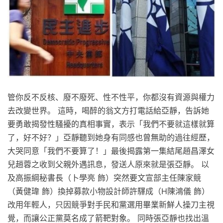
管你反不反核、廢不廢死、性不性平，你都沒有資源與權力
去改變世界。 這時，喝醉的翁文方打電話給亞靜，告訴她
要勇敢揭發性騷擾的真相事實，表示「我們不要就這樣就算
了，好不好？」亞靜聽到她身有同感也曾無助的過往經歷，
大哭同意「我們不要算了！」最後揭露第一集結尾趙昌澤女
兒趙蓉之收到父親外遇訊息，發送人原來就是張亞靜。 以
及高振綱秘書長（卜學亮 飾）突然要文宣部主任陳家競
（黃健瑋 飾）換掉募款小物設計師許驛成（H陳鴻儀 飾）
改用年輕人，只因競爭對手民和黨選用畢業新鮮人操刀主視
覺，而讓公正黨莫名成了箭靶對象。 同時張亞靜也找出溫