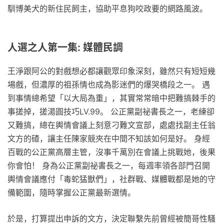
馴博美犬的新住民飼主，協助平息狗咬政要的網路風波。
人選之人第一集: 媒體民調
王淨跟阿公的對戲想必都讓觀眾印象深刻，雖然只有短短幾
場戲，但濃厚的祖孫情也成為影迷們的爆哭橋段之一。 遇
到事情總希望「以大局為重」，其實常常暗中把難搞棘手的
事搓掉，搓湯圓技巧LV.99。 公正黨副祕書長之一，老練卻
又難搞，總在輿情會議上刻意刁難文宣部，處處找副主任翁
文方的碴，讓主任陳家競夾在中間不知該如何是好。 身經
百戰的公正黨高層主管，沒事千萬別在會議上挑戰她，後果
你會怕！ 身為公正黨副祕書長之一，每週率領各部門召開
輿情會議應付「毒蛇猛獸們」，社群戰、媒體戰都是她的守
備範圍，隨時掌握公正黨最新選情。
於是，打算提出申訴的文方，決定聯繫先前曾經被簡哥性騷