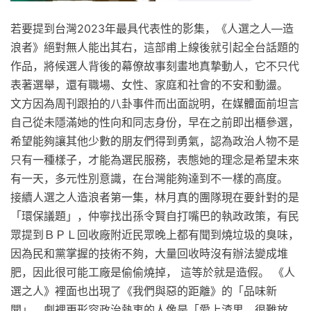
若要提到台灣2023年最具代表性的影集，《人選之人—造
浪者》絕對無人能出其右，這部甫上線後就引起全台話題的
作品，將候選人背後的幕僚故事刻畫地真摯動人，它不只代
表著選舉，還有職場、女性、家庭和社會的不安和動盪。
文方因為周刊跟拍的八卦事件而出面說明，在媒體面前坦言
自己從未隱滿她的性向和同志身份，早在之前即出櫃參選，
希望能夠讓其他少數的朋友們得到勇氣，認為政治人物不是
只有一種樣子，才能為選民服務，表態她的理念是希望未來
有一天，多元性別意識，在台灣能夠達到不一樣的高度。
接續人選之人造浪者第一集，林月真的團隊現在要針對的是
「環保議題」，仲寧找出孫令賢自打嘴巴的執政政策，有民
眾提到ＢＰＬ回收廠附近民眾晚上都有聞到燒垃圾的臭味，
因為民和黨掌握的技術不夠，大量回收時沒有辦法變成堆
肥，因此很可能工廠是偷偷燒掉， 這等於就是造假。 《人
選之人》裡面也出現了《我們與惡的距離》的「品味新
聞」，劇裡更形容政治熱衷的人像是「愛上渣男，很難放