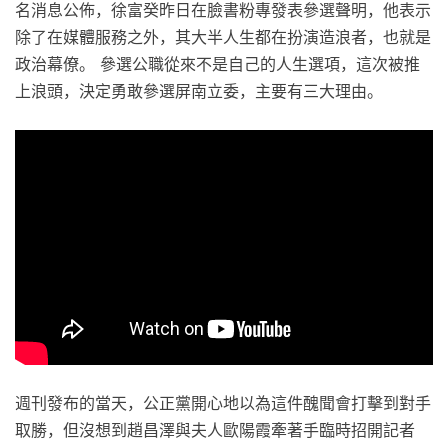
名消息公佈，徐富癸昨日在臉書粉專發表參選聲明，他表示
除了在媒體服務之外，其大半人生都在扮演造浪者，也就是
政治幕僚。 參選公職從來不是自己的人生選項，這次被推
上浪頭，決定勇敢參選屏南立委，主要有三大理由。
週刊發布的當天，公正黨開心地以為這件醜聞會打擊到對手
取勝，但沒想到趙昌澤與夫人歐陽霞牽著手臨時招開記者