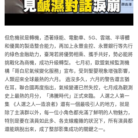
但危機就是轉機，憑著綠能、電動車、5G、雲端、半導體
和優異的製造整合能力，再加上永豐金控、永豐銀行等先行
的綠色金融助力，臺灣若將優勢相乘、攜手共好，勢必能將
挑戰化為商機，成功升級轉型。 七月初，歐盟氣候監測機
構「哥白尼氣候變化服務」宣布，受到聖嬰現象增強影響，
人類迎來全球最熱的六月。 過沒多久，六月的警告還言猶
在耳，聯合國再度指出，氣候變遷已然失控，七月成為觀測
史上最熱的月分，「沸騰時代」正式來臨。 人選之人第一
集 《人選之人—造浪者》還有一個最吸引人的地方，就是
除了主演群以外，每一位小角色都充滿了鮮明的人物魅力，
特別是要在演員如此多、各支線龐雜的狀況下，所有演員都
還能跳脫出來，成了整部影集成功的關鍵之一。