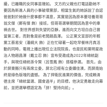
擾，已離職的女同事苗珊如。 文方的父親也打電話勸她不
要因為新進人員的小事破壞黨部，相當生氣的她訴說了自認
爸爸對於她做什麼事都不滿意，其實是因為原本要培養哥哥
翁文傑（鄭有傑 飾）接班，但哥哥選舉期間因為意中的車
禍去世。 對世界感到失望的亞靜，進而向文方坦白自己曾
當第三者，而對象是前老闆趙昌澤。 公正黨文宣部的年輕
黨工蔡易安（潘綱大 飾）正在忙碌著一起吃早餐林月真活
動的同時，電視上播出現任立法院院長，也是民和黨明星政
治人物趙昌澤（戴立忍 飾）宣布受邀成為2022年總統副
手，與現任總統孫令賢（呂雪鳳 飾）搭檔參選。 首先，由
於屏東縣只有兩席立委，屏北已經有立委鍾佳濱，而屏南始
終是綠色版塊的遺憾。 為了捍衛民進黨的價值，完成賴清
德主席「總統當選、國會過半」的目標，他決定勇敢走向幕
前，並把選舉標語定為「拼！堅持向前」。