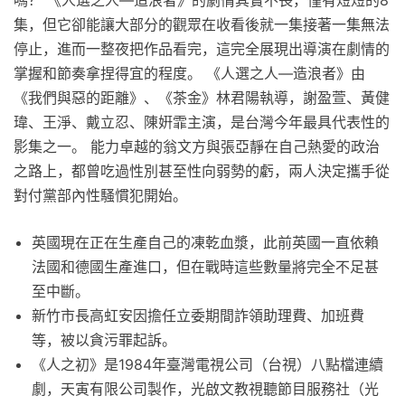
集，但它卻能讓大部分的觀眾在收看後就一集接著一集無法
停止，進而一整夜把作品看完，這完全展現出導演在劇情的
掌握和節奏拿捏得宜的程度。 《人選之人—造浪者》由
《我們與惡的距離》、《茶金》林君陽執導，謝盈萱、黃健
瑋、王淨、戴立忍、陳姸霏主演，是台灣今年最具代表性的
影集之一。 能力卓越的翁文方與張亞靜在自己熱愛的政治
之路上，都曾吃過性別甚至性向弱勢的虧，兩人決定攜手從
對付黨部內性騷慣犯開始。
英國現在正在生產自己的凍乾血漿，此前英國一直依賴
法國和德國生產進口，但在戰時這些數量將完全不足甚
至中斷。
新竹市長高虹安因擔任立委期間詐領助理費、加班費
等，被以貪污罪起訴。
《人之初》是1984年臺灣電視公司（台視）八點檔連續
劇，天寅有限公司製作，光啟文教視聽節目服務社（光