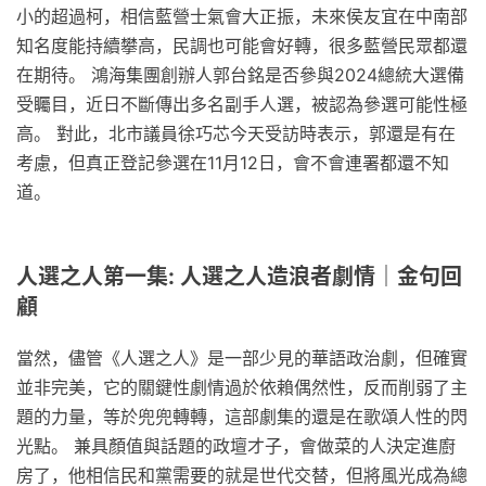
小的超過柯，相信藍營士氣會大正振，未來侯友宜在中南部
知名度能持續攀高，民調也可能會好轉，很多藍營民眾都還
在期待。 鴻海集團創辦人郭台銘是否參與2024總統大選備
受矚目，近日不斷傳出多名副手人選，被認為參選可能性極
高。 對此，北市議員徐巧芯今天受訪時表示，郭還是有在
考慮，但真正登記參選在11月12日，會不會連署都還不知
道。
人選之人第一集: 人選之人造浪者劇情｜金句回
顧
當然，儘管《人選之人》是一部少見的華語政治劇，但確實
並非完美，它的關鍵性劇情過於依賴偶然性，反而削弱了主
題的力量，等於兜兜轉轉，這部劇集的還是在歌頌人性的閃
光點。 兼具顏值與話題的政壇才子，會做菜的人決定進廚
房了，他相信民和黨需要的就是世代交替，但​將風光成為總