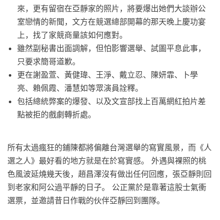
來，更有留宿在亞靜家的照片，將要爆出她們大談辦公
室戀情的新聞，文方在競選總部開幕的那天晚上慶功宴
上，找了家競商量該如何應對。
雖然副秘書出面調解，但怕影響選舉、試圖平息此事，
只要求簡哥道歉。
更在謝盈萱、黃健瑋、王淨、戴立忍、陳妍霏、卜學
亮、賴佩霞、潘慧如等眾演員詮釋。
包括總統弊案的爆發、以及文宣部找上百萬網紅拍片差
點被拒的戲劇轉折處。
所有太過瘋狂的鋪陳都將偏離台灣選舉的寫實風景，而《人
選之人》最好看的地方就是在於寫實感。 外遇與裸照的桃
色風波延燒幾天後，趙昌澤沒有做出任何回應，張亞靜則回
到老家和阿公過平靜的日子。 公正黨於是靠著這股士氣衝
選票，並邀請昔日作戰的伙伴亞靜回到團隊。