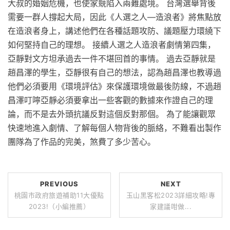
大叔的婚姻危機，也使家競陷入兩難處境。 台灣選舉背後
需要一群人撐起大局，因此《人選之人—造浪者》將焦點放
在造浪者身上，講述他們在各種話題攻防、議題壓力環繞下
如何堅持自己的理想。 接續人選之人造浪者劇情第四集，
亞靜對文方坦承過去一件不堪回首的事情。 過去亞靜就是
趙昌澤的學生，亞靜很有自己的想法，認為趙昌澤也教導過
他們必須要用《環境評估》來保護環境做最後防線，不過趙
昌澤叮嚀亞靜必須要拿出一些客觀的數據來作證自己的理
論，而不是去外頭抗議反對這個反對那個。 為了能讓觀眾
快速地進入劇情、了解每個人物背後的脈絡，不難看出製作
團隊為了作品的完美，煞費了多少苦心。
PREVIOUS
NEXT
桃園市政府旅遊補助11大優點
玉山黑客松2023詳細攻略!專
2023!（小編推薦）
家建議咁做...