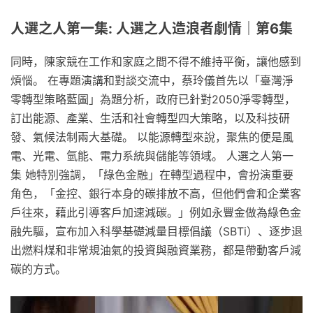
人選之人第一集: 人選之人造浪者劇情｜第6集
同時，陳家競在工作和家庭之間不得不維持平衡，讓他感到
煩惱。 在專題演講和對談交流中，蔡玲儀首先以「臺灣淨
零轉型策略藍圖」為題分析，政府已針對2050淨零轉型，
訂出能源、產業、生活和社會轉型四大策略，以及科技研
發、氣候法制兩大基礎。 以能源轉型來說，聚焦的便是風
電、光電、氫能、電力系統與儲能等領域。 人選之人第一
集 她特別強調，「綠色金融」在轉型過程中，會扮演重要
角色，「金控、銀行本身的碳排放不高，但他們會和企業客
戶往來，藉此引導客戶加速減碳。」例如永豐金做為綠色金
融先驅，宣布加入科學基礎減量目標倡議（SBTi）、逐步退
出燃料煤和非常規油氣的投資與融資業務，都是帶動客戶減
碳的方式。