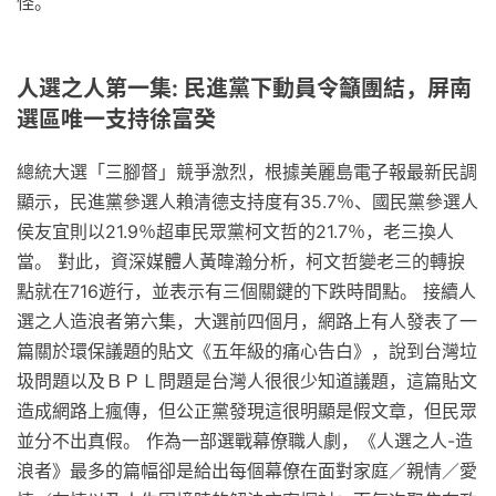
怪。
人選之人第一集: 民進黨下動員令籲團結，屏南
選區唯一支持徐富癸
總統大選「三腳督」競爭激烈，根據美麗島電子報最新民調
顯示，民進黨參選人賴清德支持度有35.7％、國民黨參選人
侯友宜則以21.9％超車民眾黨柯文哲的21.7％，老三換人
當。 對此，資深媒體人黃暐瀚分析，柯文哲變老三的轉捩
點就在716遊行，並表示有三個關鍵的下跌時間點。 接續人
選之人造浪者第六集，大選前四個月，網路上有人發表了一
篇關於環保議題的貼文《五年級的痛心告白》，說到台灣垃
圾問題以及ＢＰＬ問題是台灣人很很少知道議題，這篇貼文
造成網路上瘋傳，但公正黨發現這很明顯是假文章，但民眾
並分不出真假。 作為一部選戰幕僚職人劇，《人選之人-造
浪者》最多的篇幅卻是給出每個幕僚在面對家庭／親情／愛