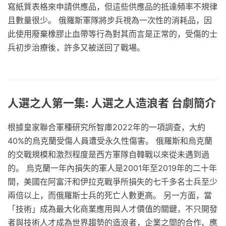
寫紙質表格來申請供應品，但這些供應品的抵達頻率不規律
且數量很少。 俄羅斯軍隊將步兵視為一次性的消耗品，因
此使用廢棄橡膠止血帶等行為對其而言是正常的，受傷的士
兵初步治療後，許多又被送回了戰場。
人選之人第一集: 人選之人造浪者 台劇簡介
根據皇家聯合軍種研究所智庫2022年的一項調查，大約
40%的烏克蘭受傷人員遭受永久性傷害。 俄羅斯和烏克蘭
的交戰規模和激烈程度是西方軍隊自韓戰以來從未遇到過
的。 烏克蘭一年內損失的軍人是2001年至2019年的二十年
間，美國在阿富汗和伊拉克戰爭所損失的七千多名士兵至少
兩倍以上，而俄羅斯士兵的死亡人數更高。 另一方面，當
「技術」成為最大化商業應用與人才價值的關鍵，不只開發
者與技術人才成為世界趨勢的造浪者，企業之間的合作、應