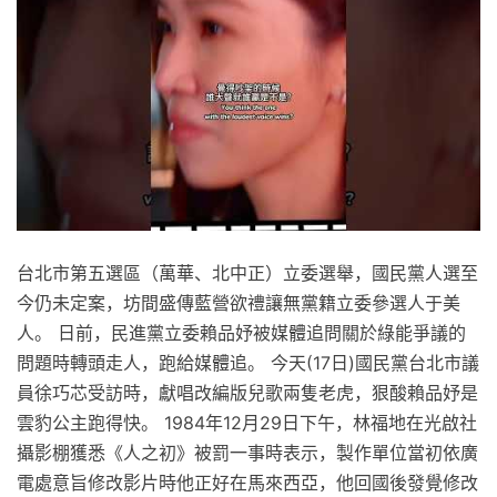
台北市第五選區（萬華、北中正）立委選舉，國民黨人選至
今仍未定案，坊間盛傳藍營欲禮讓無黨籍立委參選人于美
人。 日前，民進黨立委賴品妤被媒體追問關於綠能爭議的
問題時轉頭走人，跑給媒體追。 今天(17日)國民黨台北市議
員徐巧芯受訪時，獻唱改編版兒歌兩隻老虎，狠酸賴品妤是
雲豹公主跑得快。 1984年12月29日下午，林福地在光啟社
攝影棚獲悉《人之初》被罰一事時表示，製作單位當初依廣
電處意旨修改影片時他正好在馬來西亞，他回國後發覺修改