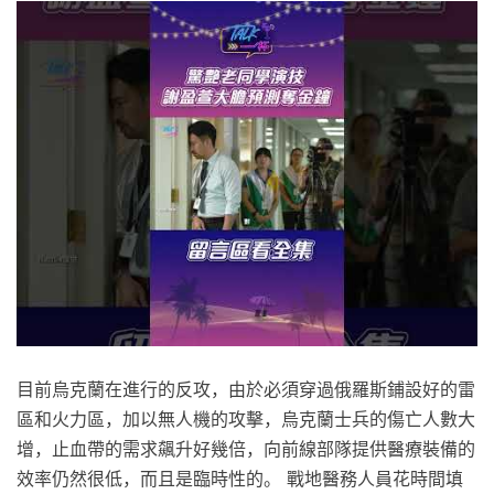
目前烏克蘭在進行的反攻，由於必須穿過俄羅斯鋪設好的雷
區和火力區，加以無人機的攻擊，烏克蘭士兵的傷亡人數大
增，止血帶的需求飆升好幾倍，向前線部隊提供醫療裝備的
效率仍然很低，而且是臨時性的。 戰地醫務人員花時間填