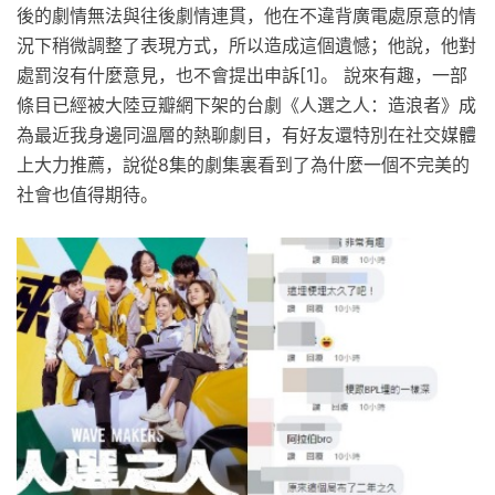
後的劇情無法與往後劇情連貫，他在不違背廣電處原意的情
況下稍微調整了表現方式，所以造成這個遺憾；他說，他對
處罰沒有什麼意見，也不會提出申訴[1]。 說來有趣，一部
條目已經被大陸豆瓣網下架的台劇《人選之人：造浪者》成
為最近我身邊同溫層的熱聊劇目，有好友還特別在社交媒體
上大力推薦，說從8集的劇集裏看到了為什麼一個不完美的
社會也值得期待。