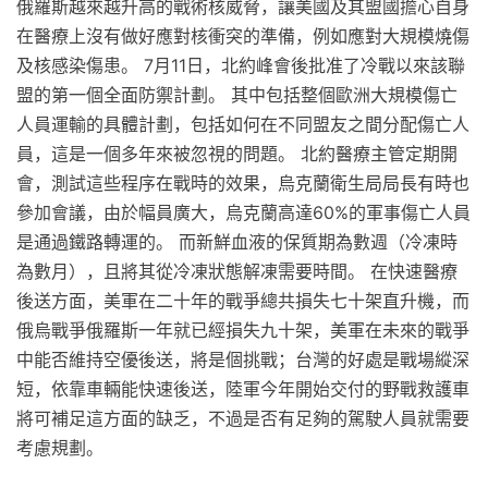
俄羅斯越來越升高的戰術核威脅，讓美國及其盟國擔心自身
在醫療上沒有做好應對核衝突的準備，例如應對大規模燒傷
及核感染傷患。 7月11日，北約峰會後批准了冷戰以來該聯
盟的第一個全面防禦計劃。 其中包括整個歐洲大規模傷亡
人員運輸的具體計劃，包括如何在不同盟友之間分配傷亡人
員，這是一個多年來被忽視的問題。 北約醫療主管定期開
會，測試這些程序在戰時的效果，烏克蘭衛生局局長有時也
參加會議，由於幅員廣大，烏克蘭高達60%的軍事傷亡人員
是通過鐵路轉運的。 而新鮮血液的保質期為數週（冷凍時
為數月），且將其從冷凍狀態解凍需要時間。 在快速醫療
後送方面，美軍在二十年的戰爭總共損失七十架直升機，而
俄烏戰爭俄羅斯一年就已經損失九十架，美軍在未來的戰爭
中能否維持空優後送，將是個挑戰；台灣的好處是戰場縱深
短，依靠車輛能快速後送，陸軍今年開始交付的野戰救護車
將可補足這方面的缺乏，不過是否有足夠的駕駛人員就需要
考慮規劃。