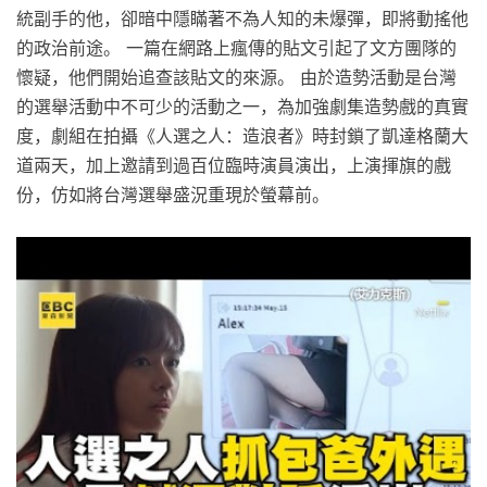
統副手的他，卻暗中隱瞞著不為人知的未爆彈，即將動搖他
的政治前途。 一篇在網路上瘋傳的貼文引起了文方團隊的
懷疑，他們開始追查該貼文的來源。 由於造勢活動是台灣
的選舉活動中不可少的活動之一，為加強劇集造勢戲的真實
度，劇組在拍攝《人選之人：造浪者》時封鎖了凱達格蘭大
道兩天，加上邀請到過百位臨時演員演出，上演揮旗的戲
份，仿如將台灣選舉盛況重現於螢幕前。