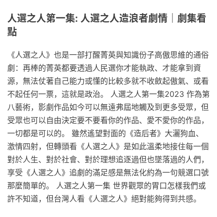
人選之人第一集: 人選之人造浪者劇情｜劇集看
點
《人選之人》也是一部打醒菁英與知識份子高傲思維的通俗
劇：再棒的菁英都要透過人民選你才能執政、才能拿到資
源，無法仗著自己能力或懂的比較多就不收斂起傲氣、或看
不起任何一票，這就是政治。 人選之人第一集2023 作為第
八藝術，影劇作品如今可以無遠弗屆地觸及到更多受眾，但
受眾也可以自由決定要不要看你的作品、愛不愛你的作品，
一切都是可以的。 雖然遙望對面的《造后者》大灑狗血、
激情四射，但轉頭看《人選之人》是如此溫柔地接住每一個
對於人生、對於社會、對於理想追逐過但也墜落過的人們，
享受《人選之人》追劇的滿足感是無法化約為一句競選口號
那麼簡單的。 人選之人第一集 世界觀眾的胃口怎樣我們或
許不知道，但台灣人看《人選之人》絕對能夠得到共感。