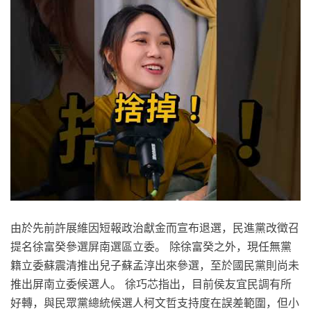
由於先前許展維因短報政治獻金而宣布退選，民進黨改徵召
提名徐富癸參選屏南選區立委。 除徐富癸之外，現任無黨
籍立委蘇震清推出兒子蘇孟淳出來參選，至於國民黨則尚未
推出屏南立委候選人。 徐巧芯指出，目前侯友宜民調有所
好轉，與民眾黨總統候選人柯文哲支持度在誤差範圍，但小