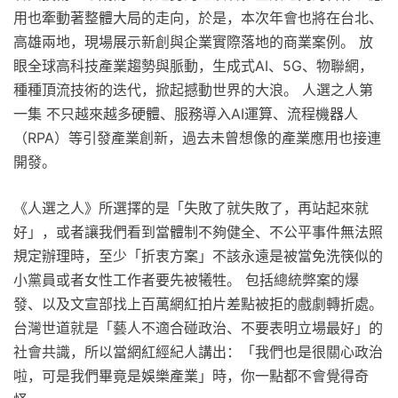
用也牽動著整體大局的走向，於是，本次年會也將在台北、
高雄兩地，現場展示新創與企業實際落地的商業案例。 放
眼全球高科技產業趨勢與脈動，生成式AI、5G、物聯網，
種種頂流技術的迭代，掀起撼動世界的大浪。 人選之人第
一集 不只越來越多硬體、服務導入AI運算、流程機器人
（RPA）等引發產業創新，過去未曾想像的產業應用也接連
開發。
《人選之人》所選擇的是「失敗了就失敗了，再站起來就
好」，或者讓我們看到當體制不夠健全、不公平事件無法照
規定辦理時，至少「折衷方案」不該永遠是被當免洗筷似的
小黨員或者女性工作者要先被犧牲。 包括總統弊案的爆
發、以及文宣部找上百萬網紅拍片差點被拒的戲劇轉折處。
台灣世道就是「藝人不適合碰政治、不要表明立場最好」的
社會共識，所以當網紅經紀人講出：「我們也是很關心政治
啦，可是我們畢竟是娛樂產業」時，你一點都不會覺得奇