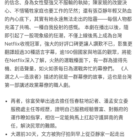
的信念、身為女性堅強又不服輸的執拗；陳家競的改變決
心、不惜犧牲家庭也要工作的茫然；還有張亞靜年輕又熱血
的內心底下，其實有她永遠無法走出的陰霾——每個人物都
充滿了共鳴、一種自我投射的感慨。 本劇在播出以後，隨
即引起了一股現象級的狂潮，不僅上線後馬上成為台灣
Netflix收視冠軍，強大的好評口碑更讓人讚歎不已，影集更
翻譯超過30種語言字幕，逾190個國家與地區的觀眾，將能
在Netflix深入了解，火熱的選戰檯面下，有一群為搶得先
機、創造聲量，如火如荼每日為選戰奔忙的幕僚們。 《人
選之人—造浪者》描述的就是一群幕僚的故事，這也是台灣
第一部講述政黨幕僚的職人劇。
再者，徐富癸舉出過去擔任恆春駐地記者、潘孟安立委
服務處主任等經歷，證明自己服務經驗豐富、對縣府的
運作瞭如指掌，相信一定能夠馬上扛起守護屏南的責
任，解決民眾的難題。
大選前30天，文方被狗仔拍到早上從亞靜家一起走出