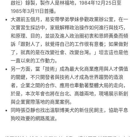
啟社）錄製，製作人是林福地，1984年12月25日至
1985年3月11日首播。
大選前五個月，易安帶學弟學妹參觀政黨辦公室，在一
次實習生採訪中，家競解釋政治操作如何進行與技巧，
和原理、目的，並談及進入政治圈初衷和恩師黃桑而傾
訴「跟對人了，就覺得自己的工作很有意養；如果做對
了，就真的是在改變社會、改變台灣。」坦言這也是他
一直以來的工作動力。
另一方面，當「技術」成為最大化商業應用與人才價值
的關鍵，不只開發者與技術人才成為世界趨勢的造浪
者，企業之間的合作、應用也牽動著整體大局的走向，
於是，本次年會也將在台北、高雄兩地，現場展示新創
與企業實際落地的商業案例。
同時張亞靜也找出溫馴博美犬的新住民飼主，協助平息
狗咬政要的網路風波。