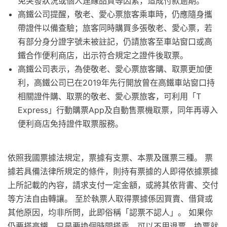
免突發狀況或個人連線品質等因素，造成付款逾期。
高鐵公司提醒，敬老、愛心票旅客乘車時，仍應隨身攜
帶證件以備查驗；旅客同時購買多張敬老、愛心票，若
有部分身分證字號未被註記，仍請旅客至車站窗口或高
鐵合作便利商店，出示符合規定之證件後取票。
高鐵公司表示，為使敬老、愛心票旅客購、取票更加便
利，高鐵公司已在2019年先行開放曾在高鐵車站窗口持
相關證件購、取票的敬老、愛心票旅客，可利用「T
Express」行動購票App及自動售票機取票，同年再導入
便利商店免持證件取票服務。
依照我國票據法規定，票據有支票、本票及匯票三種。 票
據若具備法律所規定的條件，則持有票據的人即得依據票據
上所記載的內容，請求支付一定金額，或將其依背書、交付
等方法自由轉讓。 至於執票人取得票據係因買賣、借貸或
其他原因，均非所問，此即俗稱「認票不認人」。 如果你
仍要搭高鐵，只是要換個時間搭乘，可以不用退票，換票就