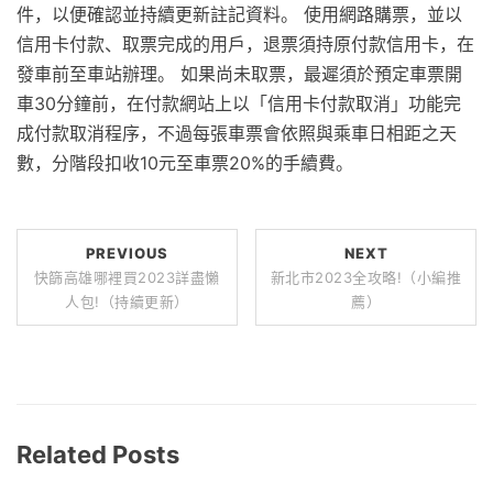
件，以便確認並持續更新註記資料。 使用網路購票，並以
信用卡付款、取票完成的用戶，退票須持原付款信用卡，在
發車前至車站辦理。 如果尚未取票，最遲須於預定車票開
車30分鐘前，在付款網站上以「信用卡付款取消」功能完
成付款取消程序，不過每張車票會依照與乘車日相距之天
數，分階段扣收10元至車票20%的手續費。
PREVIOUS
NEXT
快篩高雄哪裡買2023詳盡懶
新北市2023全攻略!（小編推
人包!（持續更新）
薦）
Related Posts