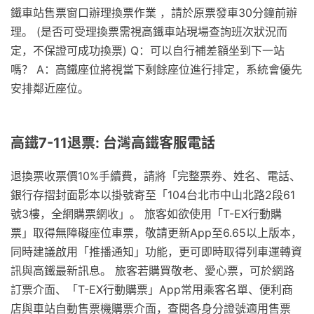
鐵車站售票窗口辦理換票作業 ，請於原票發車30分鐘前辦
理。 (是否可受理換票需視高鐵車站現場查詢班次狀況而
定，不保證可成功換票) Q：可以自行補差額坐到下一站
嗎？ A：高鐵座位將視當下剩餘座位進行排定，系統會優先
安排鄰近座位。
高鐵7-11退票: 台灣高鐵客服電話
退換票收票價10%手續費，請將「完整票券、姓名、電話、
銀行存摺封面影本以掛號寄至「104台北市中山北路2段61
號3樓，全網購票網收」。 旅客如欲使用「T-EX行動購
票」取得無障礙座位車票，敬請更新App至6.65以上版本，
同時建議啟用「推播通知」功能，更可即時取得列車運轉資
訊與高鐵最新訊息。 旅客若購買敬老、愛心票，可於網路
訂票介面、「T-EX行動購票」App常用乘客名單、便利商
店與車站自動售票機購票介面，查閱各身分證號適用售票