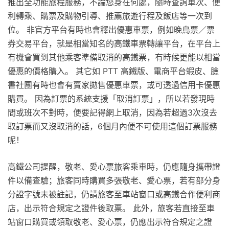
推出全功能旅程服務，不論您身在何處，隨時查詢車次、便
利轉乘、購票及購物引導、推薦旅遊行程及飯店等一次到
位。 非官方平台有時也會釋出優惠車票，例如晚鳥票／票
券交易平台，就是相當知名的高鐵車票轉讓平台，在平台上
有機會買到其他乘客準備取消的高鐵票，有時候更能以相當
優惠的價格購入。 其它如 PTT 高鐵版、電商平台蝦皮、臉
書社團有時也會有賣家拋售優惠車票，或可透過信用卡優惠
購買。 因為訂票的系統支援「取消訂票」，所以若發現時
間或班次不對時，便要記得網上取消，因為若超過3次沒去
取訂票而又沒取消的話，6個月內便不可使用這個訂票服務
呢！
高鐵公司提醒，敬老、愛心票旅客乘車時，仍應隨身攜帶證
件以備查驗；旅客同時購買多張敬老、愛心票，若有部分身
分證字號未被註記，仍請旅客至車站窗口或高鐵合作便利商
店，出示符合規定之證件後取票。 此外，旅客若直接至車
站窗口購買或領取敬老、愛心票，仍應出示符合規定之證