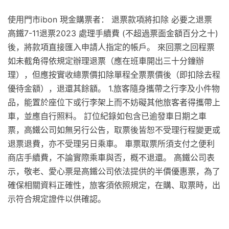
使用門市ibon 現金購票者： 退票款項將扣除 必要之退票
高鐵7-11退票2023 處理手續費 (不超過票面金額百分之十)
後，將款項直接匯入申請人指定的帳戶。 來回票之回程票
如未截角得依規定辦理退票（應在班車開出三十分鐘辦
理），但應按實收總票價扣除單程全票票價後（即扣除去程
優待金額），退還其餘額。 1.旅客隨身攜帶之行李及小件物
品，能置於座位下或行李架上而不妨礙其他旅客者得攜帶上
車，並應自行照料。 訂位紀錄如包含已逾發車日期之車
票，高鐵公司如無另行公告，取票後皆恕不受理行程變更或
退票退費，亦不受理另日乘車。 車票取票所須支付之便利
商店手續費，不論實際乘車與否，概不退還。 高鐵公司表
示，敬老、愛心票是高鐵公司依法提供的半價優惠票，為了
確保相關資料正確性，旅客須依照規定，在購、取票時，出
示符合規定證件以供確認。