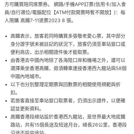
方可購買陪同席票券。 網路/手機APP訂票(信用卡/加入會
員/自行選位/電腦配位【ATM付款開賣時暫不開放】)：每
人限購 高鐵7-11退票2023 8 張。
高鐵表示，旅客若同時購買多張敬老愛心票，其中部分
身分證字號未被註記的狀況下，旅客仍須至車站窗口或
便利商店，出示相關證件後才能取票。
由香港去中國內地除了各海陸口岸和機場之外，還可以
選擇乘坐香港高鐵，毋須轉車連接香港西九龍站與58個
中國內地城市。
以下也分別整理定期票與回數票的相關使用規範與折
扣。
若旅客直接至車站窗口取票者，仍須出示證件，以便確
認並更新資料。
高鐵香港段總站設於香港西九龍站，是世界最大地底鐵
路站，共有15個長途及短途月台，總長26公里，香港段
沿途不設中途站。