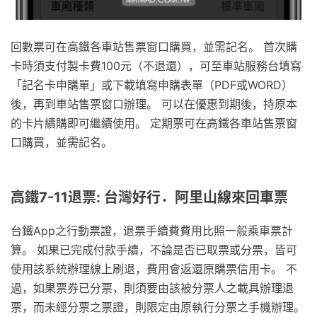
回數票可在高鐵各車站售票窗口購買，並需記名。 首次購
卡時須支付製卡費100元（不退還），可至車站服務台填寫
「記名卡申購單」或下載填寫申購表單（PDF或WORD）
後，再到車站售票窗口辦理。 可以在優惠到期後，持原本
的卡片續購即可繼續使用。 定期票可在高鐵各車站售票窗
口購買，並需記名。
高鐵7-11退票: 台灣好行．阿里山線來回車票
台鐵App之行動票證，退票手續費費用比照一般乘車票計
算。 如果已完成付款手續，不論是否已取票或分票，皆可
使用該系統辦理線上刷退，費用會返還原購票信用卡。 不
過，如果票券已分票，則須要由該被分票人之載具辦理退
票，而未經分票之票證，則限定由原執行分票之手機辦理。