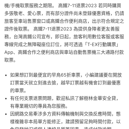
機/手機取票服務之期限。 高鐵7-11退票2023 若同時購買
多張敬老、愛心票，而有部分證件尚未登錄優惠資格，仍請
旅客至車站售票窗口或高鐵合作便利商店，出示符合規定之
證件後取票。 高鐵7-11退票2023 為提供身障者更友善服
務，台灣高鐵公司宣布，即日起，旅客利用數位客服或客服
專線完成之無障礙座位訂位，將可透過「T-EX行動購票」
App、高鐵合作之便利商店與車站自動售票機三大通路付款
取票。
如果想訂到最便宜的早鳥65折車票，小編建議要在開放
訂票當天就立刻進去搶，越早訂票越有機會訂到最優惠
的車票。
有任何支票退票問題，歡迎私訊了解樹林金華安全貸，
有專業親切的專員為您服務。
因網路交易牽涉多方資料傳輸機制與交換反應時間，態
樣複雜非本局單方能修正，建請預留足夠時間付款，以