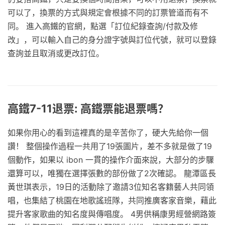
可以了，換票的方式與規定會根據不同的訂票管道而有不
同。 進入高鐵的官網，點選「訂位紀錄查詢/付款及修
改」，可以輸入自己的身分證字號與訂位代號，就可以登錄
查詢並且取消或更改訂位。
高鐵7-11退票: 高鐵票能退票嗎？
如果你用心的看到這裡真的是辛苦你了，硬大先給你一個
讚！ 整個操作過程一共用了19張圖片，差不多就是做了19
個動作，如果以 ibon 一貫的操作介面來說，大部分的步驟
還算可以，唯獨在選擇張數的部份做了2次確認。 龍潭區長
黃世琪表示，19日的活動除了邀請3位知名客籍藝人共同領
唱，也集結了桃園在地歌謠班隊，共同推廣客家音樂，藉此
提升客家歌曲的知名度與傳唱度。 4男供稱康男經營網路簽