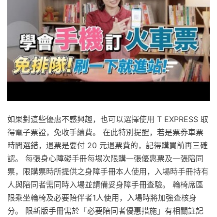
如果對這些優惠不感興趣，也可以選擇使用 T EXPRESS 取
得電子票證，免收手續費。 在此特別提醒，若是票券車票
時間選錯，退票是要付 20 元退票費的，記得購買前再三確
認。 每張身心障礙手冊每場次限購一張優惠票及一張陪同
票，限購票時所提供之身障手冊本人使用，入場時手冊持有
人與陪同者需同時入場並請備妥身障手冊查驗。 輪椅席區
限乘坐輪椅及必要陪伴者1人使用，入場時將加強查核身
分。 限新版手冊需於「必要陪同者優惠措施」有相關註記