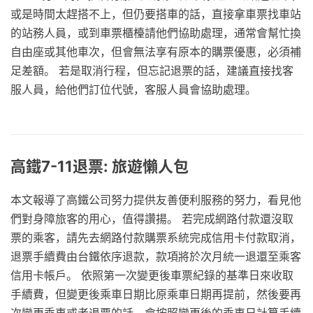
或是時間太趕搭不上，但仍要搭車的話，直接拿車票找車站
的站務人員，或到車票櫃檯請他們協助處理，通常會幫忙換
自由座或其他車次，但會無法享有原本的購票優惠，必須補
足差額。 若是取消行程，但忘記退票的話，建議直接找客
服人員，給他們訂位代號，客服人員會協助處理。
高鐵7-11退票: 旅遊懶人包
本文報導了高鐵公司努力提供友善便利服務的努力，看見他
們對身障旅客的用心，值得讚揚。 若完成網路付款還沒取
票的乘客，請先去網路付款購票系統完成信用卡付款取消，
退票手續費由台鐵依序退款，款項將於次月統一退還至乘客
信用卡帳戶。 依照第一次變更後車票紀錄的基準日來收取
手續費，但變更後乘車日期比原乘車日期再提前，然後要再