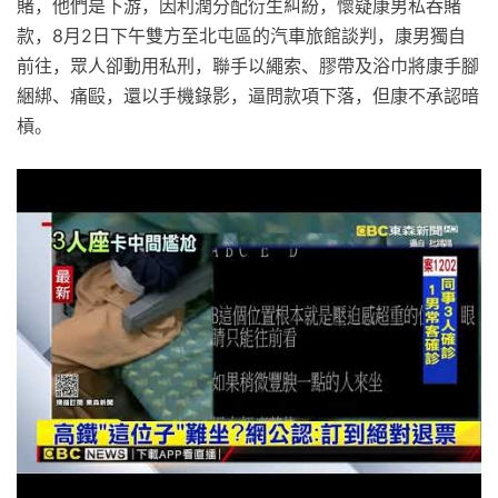
賭，他們是下游，因利潤分配衍生糾紛，懷疑康男私吞賭
款，8月2日下午雙方至北屯區的汽車旅館談判，康男獨自
前往，眾人卻動用私刑，聯手以繩索、膠帶及浴巾將康手腳
綑綁、痛毆，還以手機錄影，逼問款項下落，但康不承認暗
槓。