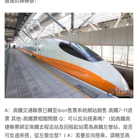
直接封鎖帳號！
A：高鐵交通聯票已轉至ibon售票系統網站銷售 高鐵7-11退
票 其他-高鐵票相關問題 Q：可以反向搭乘嗎？ (如高鐵高
捷聯票綁定高鐵去程迄站及回程起站需為高鐵左營站，是否
可反過來搭，從左營出發？) A：若要反向搭乘，請親至高