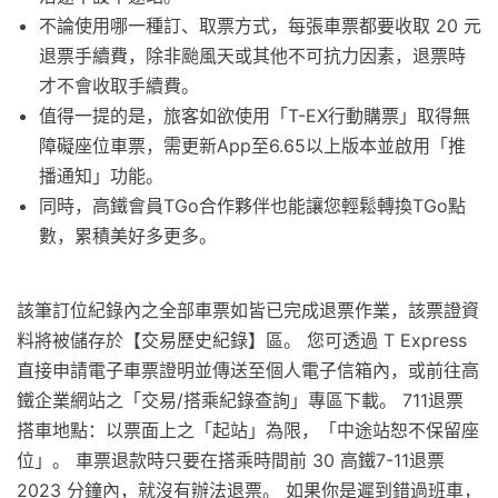
不論使用哪一種訂、取票方式，每張車票都要收取 20 元
退票手續費，除非颱風天或其他不可抗力因素，退票時
才不會收取手續費。
值得一提的是，旅客如欲使用「T-EX行動購票」取得無
障礙座位車票，需更新App至6.65以上版本並啟用「推
播通知」功能。
同時，高鐵會員TGo合作夥伴也能讓您輕鬆轉換TGo點
數，累積美好多更多。
該筆訂位紀錄內之全部車票如皆已完成退票作業，該票證資
料將被儲存於【交易歷史紀錄】區。 您可透過 T Express
直接申請電子車票證明並傳送至個人電子信箱內，或前往高
鐵企業網站之「交易/搭乘紀錄查詢」專區下載。 711退票
搭車地點：以票面上之「起站」為限，「中途站恕不保留座
位」。 車票退款時只要在搭乘時間前 30 高鐵7-11退票
2023 分鐘內，就沒有辦法退票。 如果你是遲到錯過班車，