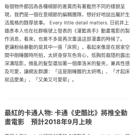
每個物件都因為各種細節的差異而有著截然不同的樣貌呈
現，我們是一個在意細節的編輯團隊，想好好地說出屬於生
活風格的醇厚故事。 Every little detail matters. 日前井上
雄彥本人也在社群帳號上發表的《灌籃高手》動畫電影的製
作消息，看來，也差不多是再次重溫這部漫畫的時候了。
更讓粉絲暴動的是其中一張「床照」，看起來像是在居家空
間中剛睡醒時所拍，太妍身穿灰色背心，低胸剪裁隱約露出
深溝陰影，微亂的髮型還加著一個庫洛米的髮夾，兼具性感
及可愛，讓網友群讚：「這是剛睡醒的太妍嗎」、「才起床
就這麼美」、「又美又可愛耶」。
最紅的卡通人物: 卡通《史酷比》將推全動
畫電影 預計2018年9月上映