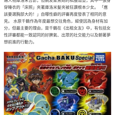
通人物庫洛米合影，但網友聚焦她的私服造型，其中一張身
穿睡衣的「床照」夾著庫洛米髮夾被狂讚根本少女。 「應
該要選胸部大的！」自曝性癖的評審再度發表了相同的意
見。 水原千鶴作為年度最想交往角色，縱使因為身材有加
分，但最主要的理由，是千鶴在《出租女友》中，有包括女
性評審都能一致認同的好脾氣、出眾的社交能力以及朝著夢
想前進的行動力。