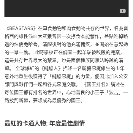
《BEASTARS》在草食動物和肉食動物共存的世界，名為雷
格西的雄性混血大灰狼曾因一次掠食本能發作，差點吃掉路
過的侏儒兔哈魯，清醒後對的他充滿愧疚，並開始在意起她
的一舉一動。 此時學校正在調查一起羊駝被咬殺的兇案，
這是共存世界最大的禁忌，也是兩個種族間無法跨越的溝
壑。 全球爆紅的《鏈鋸人》描述一名斬殺惡魔維生的少年
意外地重生後獲得了「鏈鋸惡魔」的力量，便因此加入公安
部門與夥伴們一起和各式惡魔交戰。 《國王排名》講述在
每位國王都有排名的世界中，心地善良的小王子「波吉」一
路披荊斬棘，夢想成為最優秀的國王。
最紅的卡通人物: 年度最佳劇情