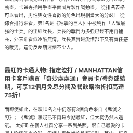
動畫，卡通專指用手畫平面圖片製作嘅動畫。 從排名表格
可以看出，男性與女性喜歡的角色出現相當大的分歧！ 從
綜合排行來看，第1名是《進擊的巨人》中被稱作「人類最
強的士兵」的里維兵長，兵長的戰鬥力多強已經不用再補
充，外表雖看似冷酷無情，兵長其實是愛惜部下又有責任感
的暖男，這份反差萌迷倒不少人。
最紅的卡通人物: 指定渣打 / MANHATTAN信
用卡客戶購買「奇妙處處通」會員卡/禮券或續
期，可享12個月免息分期及餐飲購物折扣高達
75折！
而即使如此，在頭10名之中仍然有3個角色來自《鬼滅之
刃》；《鬼滅》無疑已不再是今期最紅，但大概仍然未過
氣。 太妍昨在個人社群分享一系列美照，跟自己最愛的卡