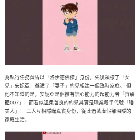
為執行任務黃昏以「洛伊德佛傑」身份，先後領樣了「女
兒」安妮亞，邂逅了「妻子」約兒組建一個臨時家庭。 但
他不知道的是，安妮亞是個擁有讀心能力的超能力者「實驗
體007」，而看似溫柔善良的約兒其實是職業殺手代號「睡
美人」！ 三人互相隱瞞真實身份，從此過著虛假卻溫暖的
家庭生活。