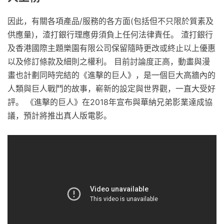
因此，有關各項產品/服務的各方面(包括但不只限於質素及
供應量)，渣打銀行理應毋須負上任何法律責任。 渣打銀行
及香港國際主題樂園有限公司保留隨時更改或終止以上優惠
以及修訂條款及細則之權利。 目前討論度正高，動畫與漫
畫也計劃同時完結的《進擊的巨人》，是一個巨大高牆內的
人類與巨人戰鬥的故事，嶄新的設定與世界觀，一直大受好
評。 《進擊的巨人》在2018年宣布與華納兄弟影業達成協
議，預計將推出真人版電影。