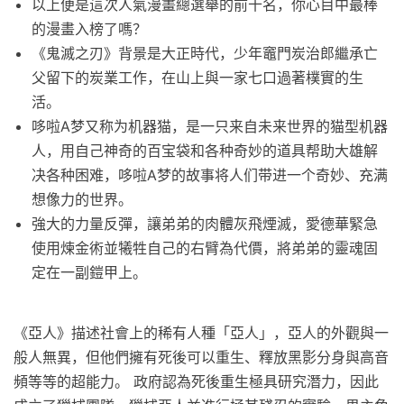
以上便是這次人氣漫畫總選舉的前十名，你心目中最棒
的漫畫入榜了嗎？
《鬼滅之刃》背景是大正時代，少年竈門炭治郎繼承亡
父留下的炭業工作，在山上與一家七口過著樸實的生
活。
哆啦A梦又称为机器猫，是一只来自未来世界的猫型机器
人，用自己神奇的百宝袋和各种奇妙的道具帮助大雄解
决各种困难，哆啦A梦的故事将人们带进一个奇妙、充满
想像力的世界。
強大的力量反彈，讓弟弟的肉體灰飛煙滅，愛德華緊急
使用煉金術並犧牲自己的右臂為代價，將弟弟的靈魂固
定在一副鎧甲上。
《亞人》描述社會上的稀有人種「亞人」，亞人的外觀與一
般人無異，但他們擁有死後可以重生、釋放黑影分身與高音
頻等等的超能力。 政府認為死後重生極具研究潛力，因此