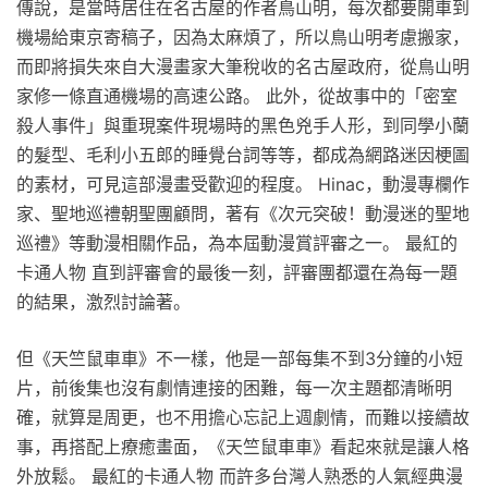
傳說，是當時居住在名古屋的作者鳥山明，每次都要開車到
機場給東京寄稿子，因為太麻煩了，所以鳥山明考慮搬家，
而即將損失來自大漫畫家大筆稅收的名古屋政府，從鳥山明
家修一條直通機場的高速公路。 此外，從故事中的「密室
殺人事件」與重現案件現場時的黑色兇手人形，到同學小蘭
的髮型、毛利小五郎的睡覺台詞等等，都成為網路迷因梗圖
的素材，可見這部漫畫受歡迎的程度。 Hinac，動漫專欄作
家、聖地巡禮朝聖團顧問，著有《次元突破！動漫迷的聖地
巡禮》等動漫相關作品，為本屆動漫賞評審之一。 最紅的
卡通人物 直到評審會的最後一刻，評審團都還在為每一題
的結果，激烈討論著。
但《天竺鼠車車》不一樣，他是一部每集不到3分鐘的小短
片，前後集也沒有劇情連接的困難，每一次主題都清晰明
確，就算是周更，也不用擔心忘記上週劇情，而難以接續故
事，再搭配上療癒畫面，《天竺鼠車車》看起來就是讓人格
外放鬆。 最紅的卡通人物 而許多台灣人熟悉的人氣經典漫