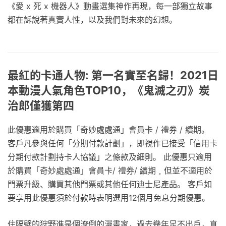
《愛 x 死 x 機器人》動畫選集神作再現，每一部獨立故事
都在訴說著真實人性，以及我們對未來的幻想。
最紅的卡通人物: 第一名實至名歸！2021日
本動漫人氣角色TOP10，《鬼滅之刃》炭
治郎僅獲第四
此優惠適用於購買「奇妙處處通」會員卡 / 禮券 / 續期。
客戶凡參與任何「分期付款計劃」，即視作已接受「信用卡
分期付款計劃持卡人協議」之條款及細則。 此優惠只適用
於購買「奇妙處處通」會員卡/ 禮券/ 續期﹐但並不適用於
門票升級、購買其他門票或其他任何迪士尼產品。 客戶如
要享用此優惠須於付款時表明選用12個月免息分期優惠。
住隔壁的狩野進是個潦倒的漫畫家，過去幾年足不出戶，直