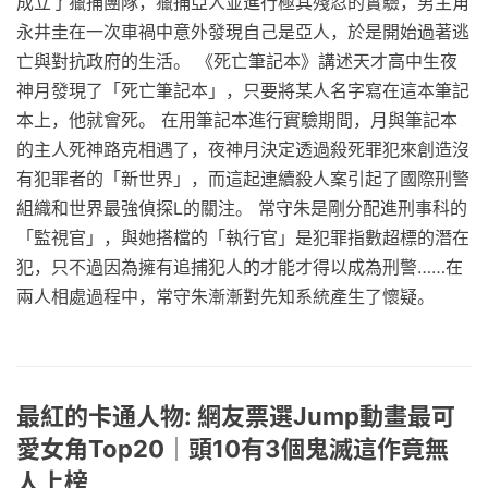
成立了獵捕團隊，獵捕亞人並進行極其殘忍的實驗，男主角
永井圭在一次車禍中意外發現自己是亞人，於是開始過著逃
亡與對抗政府的生活。 《死亡筆記本》講述天才高中生夜
神月發現了「死亡筆記本」，只要將某人名字寫在這本筆記
本上，他就會死。 在用筆記本進行實驗期間，月與筆記本
的主人死神路克相遇了，夜神月決定透過殺死罪犯來創造沒
有犯罪者的「新世界」，而這起連續殺人案引起了國際刑警
組織和世界最強偵探L的關注。 常守朱是剛分配進刑事科的
「監視官」，與她搭檔的「執行官」是犯罪指數超標的潛在
犯，只不過因為擁有追捕犯人的才能才得以成為刑警……在
兩人相處過程中，常守朱漸漸對先知系統產生了懷疑。
最紅的卡通人物: 網友票選Jump動畫最可
愛女角Top20｜頭10有3個鬼滅這作竟無
人上榜