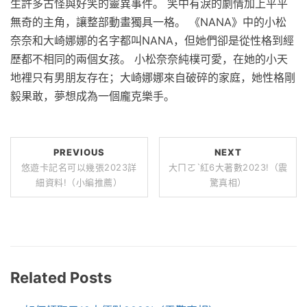
生許多古怪與好笑的靈異事件。 笑中有淚的劇情加上平平
無奇的主角，讓整部動畫獨具一格。 《NANA》中的小松
奈奈和大崎娜娜的名字都叫NANA，但她們卻是從性格到經
歷都不相同的兩個女孩。 小松奈奈純樸可愛，在她的小天
地裡只有男朋友存在；大崎娜娜來自破碎的家庭，她性格剛
毅果敢，夢想成為一個龐克樂手。
PREVIOUS
NEXT
悠遊卡記名可以幾張2023詳
大ㄇㄛˋ紅6大著數2023!（震
細資料!（小編推薦）
驚真相）
Related Posts