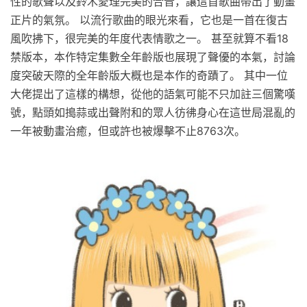
性的歌聲以及鈴木愛理完美的合音，讓這首歌曲帶出了動畫
正片的氣氛。 以流行歌曲的眼光來看，它也是一首在復古
風吹拂下，很完美的年度代表情歌之一。 甚至就算不看18
禁版本，本作特定集數全年齡版也展現了聲優的本氣，討論
度突破天際的全年齡版大概也是本作的奇蹟了。 其中一位
大佬提出了這樣的構想，從他的語氣可能不只加註三個驚嘆
號，點頭如搗蒜或出聲附和的眾人彷彿身心在這世局混亂的
一年被動畫治癒，但或許也被爆擊不止8763次。