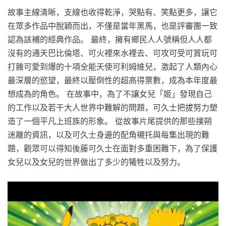
故事主線清晰，支線也收得乾淨，哭點有、笑點更多，讓它
在眾多作品中脫穎而出，不僅是當年黑馬，也是評審團一致
認為該補的經典作品。 最終，擁有鄉民人人號稱但人人都
沒有的通天巴比倫塔、可火裡來水裡去、可攻可受可賞玩可
打雜可愛到爆的十項全能天使可利姆維兒，激起了人類內心
最深層的慾望，最終以壓倒性的超高得票數，成為本年度最
想成為的角色。 在故事中，為了不讓女兒「姬」發現自己
的工作以及若干大人世界中難解的問題，可久士把拔努力塑
造了一個平凡上班族的形象。 從故事片尾提供的那些撲朔
迷離的資訊，以及可久士身邊的配角襯托與每集出現的難
題，觀眾可以得知後藤可久士在面對多重困難下，為了保護
女兒以及女兒的世界做出了多少的犧牲以及努力。