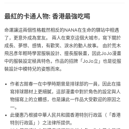
最紅的卡通人物: 香港最強吃喝
命運讓這兩個性格截然相反的NANA在生命的驛站中相遇
了，更意外成為室友。 兩人在東京這個大城市，寫下關於
成長、夢想、感情，有歡笑、淚水的動人故事。 由於荒木
飛呂彥年輕時學習服裝設計、擅長服裝畫，因此JoJo漫畫
中的服裝設定極具特色，作品的招牌「JoJo立」也是從服
裝設計中模特兒的姿態而來。
作者古館春一在中學時期曾是排球部的一員，因此在描
寫排球題材上更細膩，這部漫畫中對於角色的設定與人
物描寫上的立體感，也是讓此一作品大受歡迎的原因之
一。
此優惠乃根據中華人民共和國香港特別行政區（「香港
特別行政區」）之法律所提供。