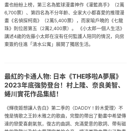
畫也紛紛上榜，第三名為籃球漫畫神作《灌籃高手》（2萬
6,700票）、第四名為不分年齡、全家大小都喜愛的推理漫
畫《名偵探柯南》（2萬5,400票），而家喻戶曉的《七龍
珠》則位居第五（2萬2,400票）。 《小太郎一個人生活》
講述4歲的佐藤小太郎在沒有任何監護人陪同的情況，向房
東簽約住進「清水公寓」展開了獨居生活。
最紅的卡通人物: 日本《THE哆啦A夢展》
2023年底強勢登台！村上隆、奈良美智、
蜷川實花作品集結！
《輝夜姬想讓人告白》第二季的〈DADDY ! 鈴木愛理〉不
愧是情歌之王鈴木雅之的歌曲，完整的帶出了動畫中希望傳
達的戀愛喜劇氣氛，復古的曲調、充滿愛意的歌詞、帶有磁