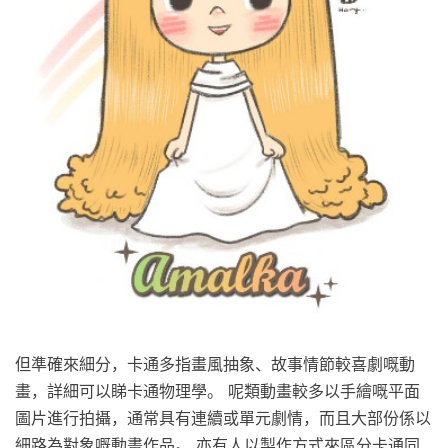
但準確來細分，卡通多指畫風抽象、故事情節較喜劇嘅動
畫，詳細可以睇卡通物理學。 呢類動畫較多以手繪嘅平面
圖片進行拍攝，通常具有連續或單元劇情，而且大部份係以
細路為對象嘅動畫作品。 亦有人以製作方式來區分卡通同