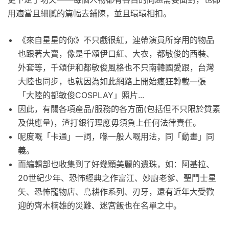
用適當且細膩的篇幅去鋪陳，並且環環相扣。
《來自星星的你》不只戲很紅，連帶演員所穿用的物品
也跟著大賣，像是千頌伊口紅、大衣，都敏俊的西裝、
外套等，千頌伊和都敏俊風格也不只南韓國愛跟，台灣
大陸也同步，也就因為如此網路上開始瘋狂轉載一張
「大陸的都敏俊COSPLAY」照片...
因此，有關各項產品/服務的各方面(包括但不只限於質素
及供應量)，渣打銀行理應毋須負上任何法律責任。
呢度嘅「卡通」一詞，喺一般人嘅用法，同「動畫」同
義。
而編輯部也收集到了好幾顆美麗的遺珠，如：阿基拉、
20世紀少年、恐怖經典之作富江、妙廚老爹、聖鬥士星
矢、恐怖寵物店、島耕作系列、刃牙，還有近年大受歡
迎的齊木楠雄的災難、迷宮飯也在名單之中。