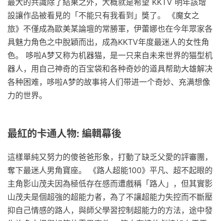
最大的共識除了結果之外，大概就是希望 KKTV 明年該增
設讓作品被看見的「不能只有我看到」獎了。 《魔女之
旅》不僅成為歐美某論壇的常勝軍，伊蕾娜也在今年眾家各
具魅力角色之中脫穎而出，成為KKTV年度最迷人的女性角
色。 哆啦A梦又称为机器猫，是一只来自未来世界的猫型机
器人，用自己神奇的百宝袋和各种奇妙的道具帮助大雄解决
各种困难，哆啦A梦的故事将人们带进一个奇妙、充满想像
力的世界。
最紅的卡通人物: 編輯幕後
這樣單純又努力的傻爸爸形象，打動了缺乏父愛的評審團，
奪下最迷人男角寶座。 《路人超能100》平凡、超不起眼的
主角影山茂夫因為極低存在感而遭戲稱「路人」，但其實影
山茂夫是個超強的超能力者，為了不讓超能力失控而不斷壓
抑自己情感的路人，與師父學習控制超能力的方法，途中發