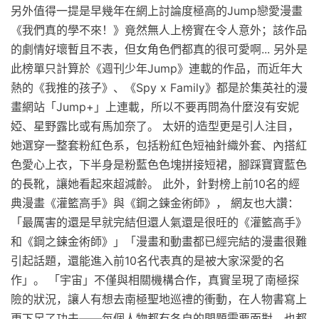
另外值得一提是早幾年在網上討論度極高的Jump戀愛漫畫
《我們真的學不來！》竟然無人上榜實在令人意外；該作品
的劇情好壞暫且不表，但女角色們都真的很可愛啊... 另外是
此榜單只計算於《週刊少年Jump》連載的作品，而近年大
熱的《我推的孩子》、《Spy x Family》都是於集英社的漫
畫網站「Jump+」上連載，所以不要再問為什麼沒有安妮
婭、星野露比或有馬加奈了。 太妍的造型更是引人注目，
她選穿一整套粉紅色系，包括粉紅色短袖針織外套、內搭紅
色愛心上衣，下半身是粉藍色色塊拼接短裙，腳踩寶寶藍色
的長靴，讓她看起來超減齡。 此外，針對榜上前10名的經
典漫畫《灌籃高手》與《鋼之鍊金術師》， 網友也大讚：
「最厲害的還是早就完結但還人氣還是很旺的《灌籃高手》
和《鋼之鍊金術師》」「漫畫和動畫都已經完結的漫畫很難
引起話題，還能進入前10名代表真的是被大家深愛的名
作」。 「宇宙」不僅與相關機構合作，真實呈現了南極探
險的狀況，讓人有想去南極聖地巡禮的衝動，在人物書寫上
更下足了功夫——每個人物都有各自的問題需要面對，也都