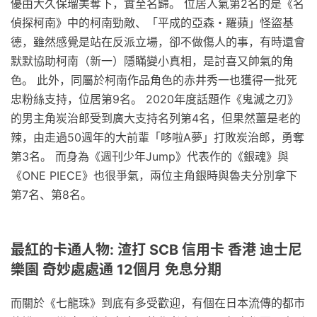
優由大久保瑠美奪下，實至名歸。 位居人氣第2名的是《名
偵探柯南》中的柯南勁敵、「平成的亞森・羅蘋」怪盜基
德，雖然感覺是站在反派立場，卻不做傷人的事，有時還會
默默協助柯南（新一）隱瞞變小真相，是討喜又帥氣的角
色。 此外，同屬於柯南作品角色的赤井秀一也獲得一批死
忠粉絲支持，位居第9名。 2020年度話題作《鬼滅之刃》
的男主角炭治郎受到廣大支持名列第4名，但果然薑是老的
辣，由走過50週年的大前輩「哆啦A夢」打敗炭治郎，勇奪
第3名。 而身為《週刊少年Jump》代表作的《銀魂》與
《ONE PIECE》也很爭氣，兩位主角銀時與魯夫分別拿下
第7名、第8名。
最紅的卡通人物: 渣打 SCB 信用卡 香港 迪士尼
樂園 奇妙處處通 12個月 免息分期
而關於《七龍珠》到底有多受歡迎，有個在日本流傳的都市