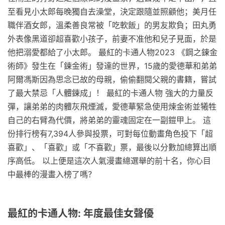
至看見小太郎每晚獨自去澡堂，決定跟隨並照顧他；美月任
職伴酒女郎，溫柔善良常被「吃軟飯」的男友欺負；田丸勇
外表像黑道卻超喜歡小孩子，前妻不准他和兒子見面，於是
他把溺愛都給了小太郎。 最紅的卡通人物2023 《鋼之鍊金
術師》發生在「鍊金術」發達的世界，15歲的愛德華和弟弟
阿爾馮斯因為思念已故的母親，偷偷翻閱父親的書籍，嘗試
了最大禁忌「人體鍊成」！ 最紅的卡通人物 強大的力量反
彈，讓弟弟的肉體灰飛煙滅，愛德華緊急使用煉金術並犧牲
自己的右臂為代價，將弟弟的靈魂固定在一副鎧甲上。 這
份排行榜有7,394人參與投票，可對每位動畫角色投下「超
喜歡」、「喜歡」或「不喜歡」票，最後以分數加總算出順
序高低。 以上便是這次人氣漫畫總選舉的前十名，你心目
中最棒的漫畫入榜了嗎？
最紅的卡通人物: 年度最佳女聲優