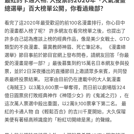
最紅的卡通人物: 人投票的2020年「人氣漫畫
總選舉」百大榜單公開，你看過幾部？
看完了這2020年最受歡迎的前100名漫畫排行，你心目中
的漫畫都入榜了呢？ 許多網友在看完榜單之後，也提出了
許多自己認為應該上榜的經典作品，像是美少女戰士、GTO
類型的不良漫畫、靈異教師神眉、死亡筆記本。 《漫畫總
選舉》節目事前於節目官網上發布問卷，請網友回答「你最
愛的漫畫是哪一部？」最後募集到約15萬名日本網友參與投
票，並於2日深夜播出的直播節目上邀請眾多來賓，共同發
表最終投票結果。 冠軍由目前仍在連載中的大人氣漫畫
《海賊王》以3萬3,600票一舉奪得，而日前以劇場版324
億日圓票房打敗經典神作《神隱少女》的《鬼滅之刃》，在
這次萬人票選中殺出重圍，以2萬9,100票拿下第二名。 最
紅的卡通人物 自《輕鬆百合》的吉川千夏開始，大久保瑠
美便有著極高辨識度的「粉紅切開總是黑」的聲線。