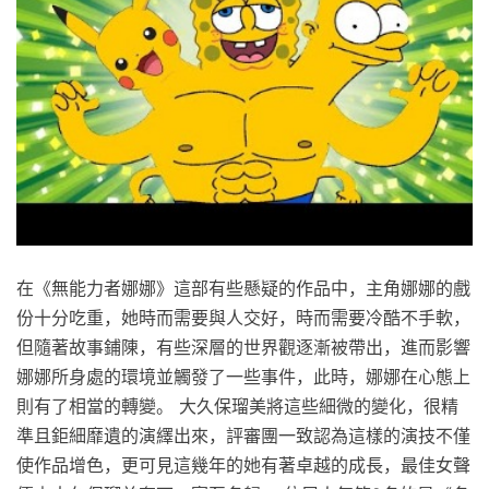
在《無能力者娜娜》這部有些懸疑的作品中，主角娜娜的戲
份十分吃重，她時而需要與人交好，時而需要冷酷不手軟，
但隨著故事鋪陳，有些深層的世界觀逐漸被帶出，進而影響
娜娜所身處的環境並觸發了一些事件，此時，娜娜在心態上
則有了相當的轉變。 大久保瑠美將這些細微的變化，很精
準且鉅細靡遺的演繹出來，評審團一致認為這樣的演技不僅
使作品增色，更可見這幾年的她有著卓越的成長，最佳女聲