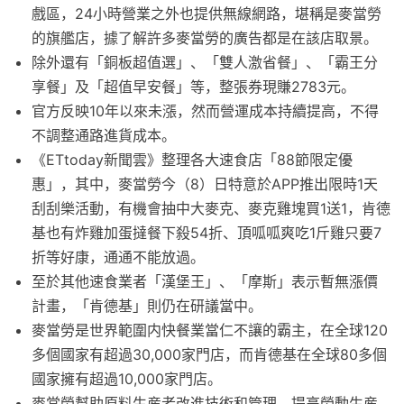
戲區，24小時營業之外也提供無線網路，堪稱是麥當勞
的旗艦店，據了解許多麥當勞的廣告都是在該店取景。
除外還有「銅板超值選」、「雙人激省餐」、「霸王分
享餐」及「超值早安餐」等，整張券現賺2783元。
官方反映10年以來未漲，然而營運成本持續提高，不得
不調整通路進貨成本。
《ETtoday新聞雲》整理各大速食店「88節限定優
惠」，其中，麥當勞今（8）日特意於APP推出限時1天
刮刮樂活動，有機會抽中大麥克、麥克雞塊買1送1，肯德
基也有炸雞加蛋撻餐下殺54折、頂呱呱爽吃1斤雞只要7
折等好康，通通不能放過。
至於其他速食業者「漢堡王」、「摩斯」表示暫無漲價
計畫，「肯德基」則仍在研議當中。
麥當勞是世界範圍内快餐業當仁不讓的霸主，在全球120
多個國家有超過30,000家門店，而肯德基在全球80多個
國家擁有超過10,000家門店。
麥當勞幫助原料生産者改進技術和管理，提高勞動生産