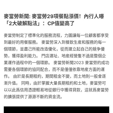
麥當勞新聞: 麥當勞29項餐點漲價！內行人曝
「2大破解點法」：CP值變高了
麥當勞制定了標準化的服務流程，力圖讓每一位顧客都享受
到最好的用餐服務。 麥當勞深入到餐飲生産和服務的每一
個環節，並盡己所能改造優化，從而建立起自己的競争優
勢，獲得盈利能力。 門店選址、地産經營隻不過是整個企
業運作過程中的一個環節。 麥當勞新聞2023 麥當勞的成功
需要各個環節的協同配合，而不是僅僅依靠地産方面的運
作。 由於是長期租約，期間租金不變，而土地則一般會逐
漸升值。 同時，由於掌握大量長期租約和土地，麥當勞可
以以此爲信用憑證輕易地從銀行中獲得貸款，這就爲麥當勞
的擴張提供了源源不斷的資金流。