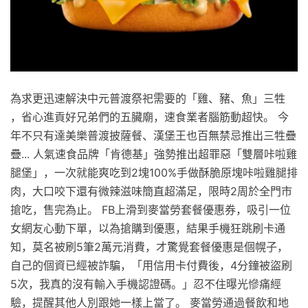
為求更迅速解決中元普渡祭祀需要的「雞、豬、魚」三牲
，省心進貢好兄弟們的五臟廟，速食業者腦筋動超快。 今
年不只有達美樂普渡披薩餐、漢堡王也百無禁忌推出三牲疊
疊... 人氣速食品牌「肯德基」強勢推出超罪惡「雙層咔啦雞
腿堡」，一次就能爽吃到2塊100%手做酥脆原塊咔啦雞腿排
肉，大口咬下還有微辣滋味簡直超滿足，限時2周於全門市
搶吃，售完為止。 FB上滑到麥當勞套餐優惠券，吸引一位
女網友心動下單，以為搶購到優惠，結果手機狂跳刷卡通
知，莫名被刷5筆2萬元消費，才驚覺套餐優惠是個幌子，
自己的個資已經被詐騙，「用信用卡付費後，4分鐘被盜刷
5次，我真的沒有輸入手機認證碼。」忍不住曝光慘痛經
驗，提醒其他人別跟她一樣上當了。 麥當勞通過餐飲和地