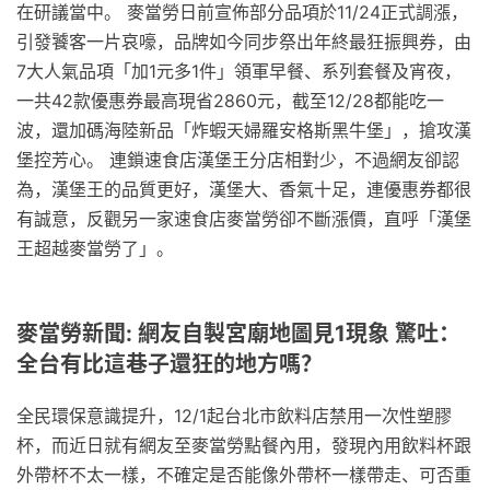
在研議當中。 麥當勞日前宣佈部分品項於11/24正式調漲，
引發饕客一片哀嚎，品牌如今同步祭出年終最狂振興券，由
7大人氣品項「加1元多1件」領軍早餐、系列套餐及宵夜，
一共42款優惠券最高現省2860元，截至12/28都能吃一
波，還加碼海陸新品「炸蝦天婦羅安格斯黑牛堡」，搶攻漢
堡控芳心。 連鎖速食店漢堡王分店相對少，不過網友卻認
為，漢堡王的品質更好，漢堡大、香氣十足，連優惠券都很
有誠意，反觀另一家速食店麥當勞卻不斷漲價，直呼「漢堡
王超越麥當勞了」。
麥當勞新聞: 網友自製宮廟地圖見1現象 驚吐：
全台有比這巷子還狂的地方嗎？
全民環保意識提升，12/1起台北市飲料店禁用一次性塑膠
杯，而近日就有網友至麥當勞點餐內用，發現內用飲料杯跟
外帶杯不太一樣，不確定是否能像外帶杯一樣帶走、可否重