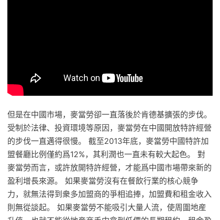
但是在中國市場，麥當勞卻一直落後於肯德基擴張的步伐。
受制於法律、投資環境等原因，麥當勞在中國開放特許經營
的步伐一直邁得很慢。 截至2013年底，麥當勞中國特許加
盟餐廳比例僅約爲12%，其利潤也一直未有較大起色。 對
麥當勞而言，或許放開特許經營，才能爲中國市場帶來新的
盈利增長來源。 如果麥當勞沒有在餐飲行業的核心競争
力，就無法得到衆多加盟商的爭相追捧，加盟費和租金收入
則無從談起。 如果麥當勞不能吸引大量人流，使周圍地産