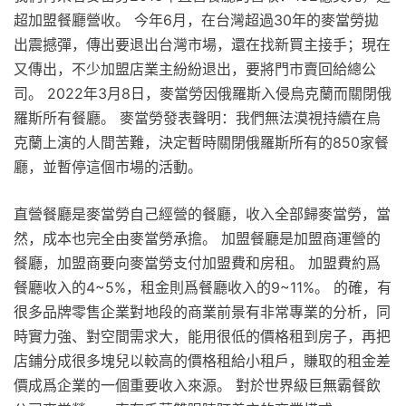
超加盟餐廳營收。 今年6月，在台灣超過30年的麥當勞拋
出震撼彈，傳出要退出台灣市場，還在找新買主接手；現在
又傳出，不少加盟店業主紛紛退出，要將門市賣回給總公
司。 2022年3月8日，麥當勞因俄羅斯入侵烏克蘭而關閉俄
羅斯所有餐廳。 麥當勞發表聲明：我們無法漠視持續在烏
克蘭上演的人間苦難，決定暫時關閉俄羅斯所有的850家餐
廳，並暫停這個市場的活動。
直營餐廳是麥當勞自己經營的餐廳，收入全部歸麥當勞，當
然，成本也完全由麥當勞承擔。 加盟餐廳是加盟商運營的
餐廳，加盟商要向麥當勞支付加盟費和房租。 加盟費約爲
餐廳收入的4~5%，租金則爲餐廳收入的9~11%。 的確，有
很多品牌零售企業對地段的商業前景有非常專業的分析，同
時實力強、對空間需求大，能用很低的價格租到房子，再把
店鋪分成很多塊兒以較高的價格租給小租戶，賺取的租金差
價成爲企業的一個重要收入來源。 對於世界級巨無霸餐飲