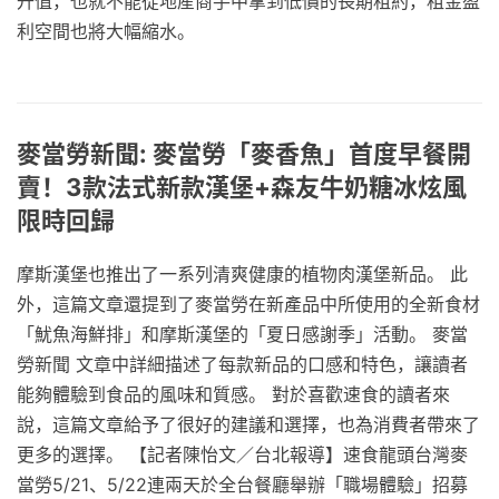
升值，也就不能從地産商手中拿到低價的長期租約，租金盈
利空間也將大幅縮水。
麥當勞新聞: 麥當勞「麥香魚」首度早餐開
賣！3款法式新款漢堡+森友牛奶糖冰炫風
限時回歸
摩斯漢堡也推出了一系列清爽健康的植物肉漢堡新品。 此
外，這篇文章還提到了麥當勞在新產品中所使用的全新食材
「魷魚海鮮排」和摩斯漢堡的「夏日感謝季」活動。 麥當
勞新聞 文章中詳細描述了每款新品的口感和特色，讓讀者
能夠體驗到食品的風味和質感。 對於喜歡速食的讀者來
說，這篇文章給予了很好的建議和選擇，也為消費者帶來了
更多的選擇。 【記者陳怡文／台北報導】速食龍頭台灣麥
當勞5/21、5/22連兩天於全台餐廳舉辦「職場體驗」招募