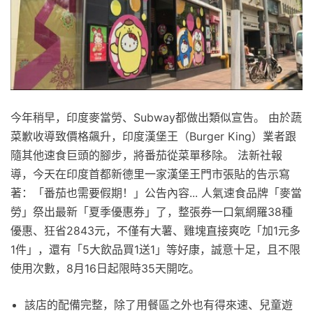
今年稍早，印度麥當勞、Subway都做出類似宣告。 由於蔬
菜歉收導致價格飆升，印度漢堡王（Burger King）業者跟
隨其他速食巨頭的腳步，將番茄從菜單移除。 法新社報
導，今天在印度首都新德里一家漢堡王門市張貼的告示寫
著：「番茄也需要假期！」公告內容... 人氣速食品牌「麥當
勞」祭出最新「夏季優惠券」了，整張券一口氣網羅38種
優惠、狂省2843元，不僅有大薯、雞塊直接爽吃「加1元多
1件」，還有「5大飲品買1送1」等好康，誠意十足，且不限
使用次數，8月16日起限時35天開吃。
該店的配備完整，除了用餐區之外也有得來速、兒童遊