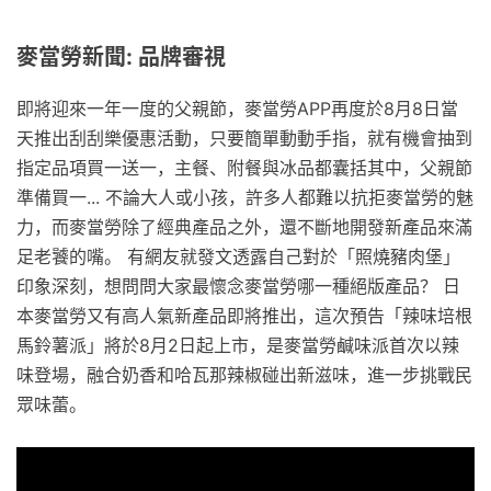
麥當勞新聞: 品牌審視
即將迎來一年一度的父親節，麥當勞APP再度於8月8日當
天推出刮刮樂優惠活動，只要簡單動動手指，就有機會抽到
指定品項買一送一，主餐、附餐與冰品都囊括其中，父親節
準備買一... 不論大人或小孩，許多人都難以抗拒麥當勞的魅
力，而麥當勞除了經典產品之外，還不斷地開發新產品來滿
足老饕的嘴。 有網友就發文透露自己對於「照燒豬肉堡」
印象深刻，想問問大家最懷念麥當勞哪一種絕版產品？ 日
本麥當勞又有高人氣新產品即將推出，這次預告「辣味培根
馬鈴薯派」將於8月2日起上市，是麥當勞鹹味派首次以辣
味登場，融合奶香和哈瓦那辣椒碰出新滋味，進一步挑戰民
眾味蕾。