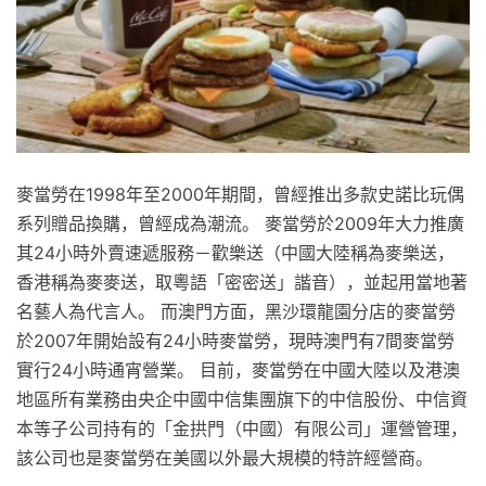
麥當勞在1998年至2000年期間，曾經推出多款史諾比玩偶
系列贈品換購，曾經成為潮流。 麥當勞於2009年大力推廣
其24小時外賣速遞服務－歡樂送（中國大陸稱為麥樂送，
香港稱為麥麥送，取粵語「密密送」諧音），並起用當地著
名藝人為代言人。 而澳門方面，黑沙環龍園分店的麥當勞
於2007年開始設有24小時麥當勞，現時澳門有7間麥當勞
實行24小時通宵營業。 目前，麥當勞在中國大陸以及港澳
地區所有業務由央企中國中信集團旗下的中信股份、中信資
本等子公司持有的「金拱門（中國）有限公司」運營管理，
該公司也是麥當勞在美國以外最大規模的特許經營商。