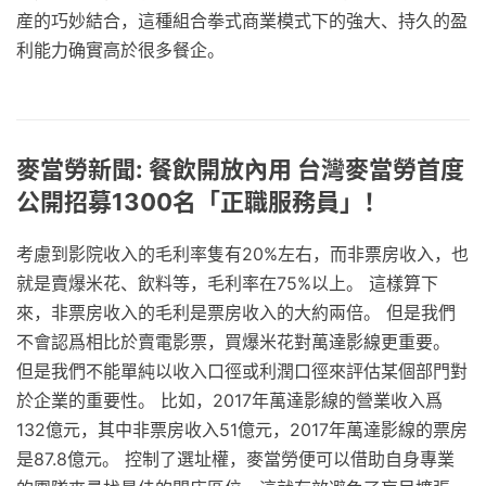
産的巧妙結合，這種組合拳式商業模式下的強大、持久的盈
利能力确實高於很多餐企。
麥當勞新聞: 餐飲開放內用 台灣麥當勞首度
公開招募1300名「正職服務員」！
考慮到影院收入的毛利率隻有20%左右，而非票房收入，也
就是賣爆米花、飲料等，毛利率在75%以上。 這樣算下
來，非票房收入的毛利是票房收入的大約兩倍。 但是我們
不會認爲相比於賣電影票，買爆米花對萬達影線更重要。
但是我們不能單純以收入口徑或利潤口徑來評估某個部門對
於企業的重要性。 比如，2017年萬達影線的營業收入爲
132億元，其中非票房收入51億元，2017年萬達影線的票房
是87.8億元。 控制了選址權，麥當勞便可以借助自身專業