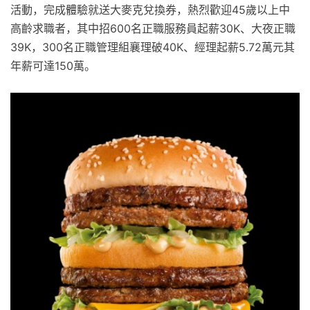
活動，完成體驗就送大麥克兌換券，熱烈歡迎45歲以上中
高齡求職者，其中招600名正職服務員起薪30K、大夜正職
39K，300名正職管理組襄理破40K、經理起薪5.72萬元其
年薪可達150萬。