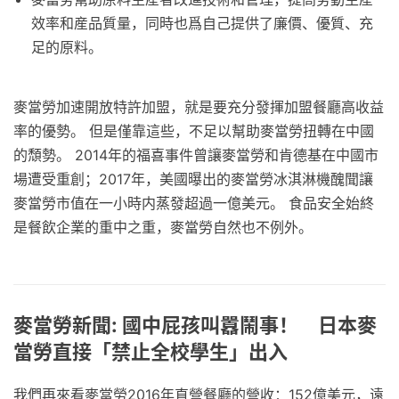
效率和産品質量，同時也爲自己提供了廉價、優質、充
足的原料。
麥當勞加速開放特許加盟，就是要充分發揮加盟餐廳高收益
率的優勢。 但是僅靠這些，不足以幫助麥當勞扭轉在中國
的頹勢。 2014年的福喜事件曾讓麥當勞和肯德基在中國市
場遭受重創；2017年，美國曝出的麥當勞冰淇淋機醜聞讓
麥當勞市值在一小時内蒸發超過一億美元。 食品安全始終
是餐飲企業的重中之重，麥當勞自然也不例外。
麥當勞新聞: 國中屁孩叫囂鬧事！ 日本麥
當勞直接「禁止全校學生」出入
我們再來看麥當勞2016年直營餐廳的營收：152億美元，遠