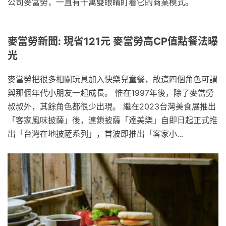
公司麥當勞，一直有千萬雙眼睛盯着它的商業模式。
麥當勞新聞: 現省121元 麥當勞高CP值點餐法曝
光
麥當勞把很多相關玩具加入快樂兒童餐，故這四個角色可謂
與那個年代小朋友一起成長。 惟在1997年後，除了麥當勞
叔叔外，其餘角色都很少出現。 繼在2023台灣美食展推出
「客家風味披薩」後，連鎖披薩「達美樂」自即日起正式推
出「台灣在地披薩系列」，首波即推出「客家小...