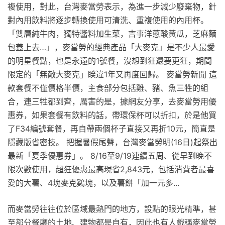
複使用，對此，台灣麥當勞表示，為進一步減少廢棄物，針
對內用飲料將逐步轉換使用可清洗、重複使用的內用杯。
「雙層純牛肉，獨特醬料加生菜，吉事洋蔥酸黃瓜，芝麻麵
包蓋上去…」，麥當勞的經典產品「大麥克」是不少人最愛
的明星餐點，也是永遠的1號餐，沒想到狂還要更狂，期間
限定的「無敵大麥克」睽違1年又再度回歸。 麥當勞新聞 這
款套餐不僅價格半價，主食部分包括雞、豬、魚三牲的組
合，連三牲都到齊，厲害的是，據網友分享，去麥當勞用優
惠券，如果套餐有飲料的話，帶環保杯可以折扣，於是他買
了F34編號套餐，再自帶兩個杯子直接又再折10元，簡直是
隱藏版省密技。 把握暑假尾聲，台灣麥當勞明(16日)起祭出
最新「夏季優惠券」。 8/16至9/19連續五周、從早到晚不
限次數使用，超狂優惠最高現省2,843元，包括消費者最喜
愛的大薯、4塊麥克鷄塊，以及薯餅「加一元多...
而麥當勞往往位於區域最熱門的地方，設點的眼光精準，甚
至部分餐廳的土地、建物都是自有，因此也有人戲稱麥當勞