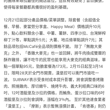
的團隊來尋找最佳的開店區位，這就有效避免了盲目擴張，
使得每家餐廳都具備很好的盈利基礎。
12月21日起部分產品價格/菜單調整，除套餐（含超值全
餐、早餐、麥當勞分享盒、Happy Meal）價格調升10元
外，點心飲料類含小薯、中薯、薯餅、四季沙拉、台灣鮮榨
柳丁汁等，單點調升5元；大薯、地瓜條單點調升7元；其
餘品項包括McCafé全品項則價格不變。 除了「無敵大麥
克」之外，「香雞大麥克」也一並回歸，將牛肉換成雙層的
酥炸雞排，讓不吃牛的民眾也能享用大麥克的經典滋味，單
點一個單點95元，勁脆套餐為173元，2月15日起至3月14
日，限時28天於全門市開賣，漢堡控可以衝門市搶吃一
波。 SUBWAY表示受食材成本提升影響，將會調整香烤雞
肉、照燒雞肉、厚切嫩牛、燒烤牛肉、義大利經典口味的6
吋、12吋潛艇堡及沙拉的價格，而鮪魚、蛋沙拉口味的6吋
潛艇堡及沙拉則會調降，漲幅在3％內。 至於其他速食業者
「漢堡王」、「摩斯」表示暫無漲價計畫，「肯德基」則仍