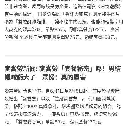
並非速食業，反而應該是房產業，這點在電影《速食遊戲》
有生動的描述。 同步登場的「香雞大麥克」則是將牛肉片
換為「雙層酥炸雞排」，讓不吃牛的民眾，也能夠輕鬆享用
大麥克的經典滋味，單點95元，勁脆套餐為173元。 麥當
勞新聞 至於經典大麥克則為單點75元、勁脆套餐153元。
麥當勞新聞: 麥當勞「套餐秘密」曝！男結
帳喊虧大了 眾愣：真的厲害
麥當勞同時也宣佈，自6月1日至7月5日起，首度於早餐時
段推出「麥香魚」以及「雙層麥香魚」。 使用圓潤蒸漢
堡，搭配上100%真鱈魚排、塔塔醬及切達起司的組合，為
早餐帶來滿滿活力。 「麥香魚」單點49元、鷄塊套餐99
元；「雙層麥香魚」單點89元、鷄塊套餐139元。