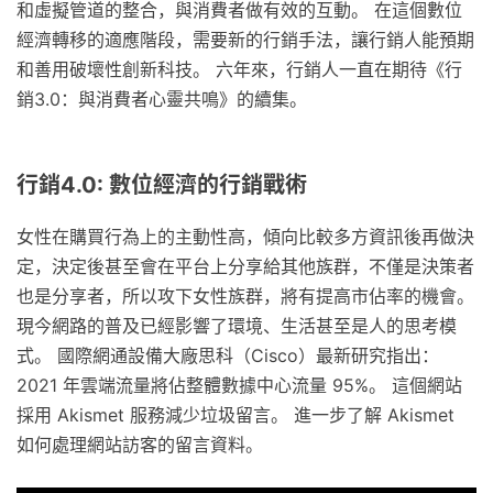
和虛擬管道的整合，與消費者做有效的互動。 在這個數位
經濟轉移的適應階段，需要新的行銷手法，讓行銷人能預期
和善用破壞性創新科技。 六年來，行銷人一直在期待《行
銷3.0：與消費者心靈共鳴》的續集。
行銷4.0: 數位經濟的行銷戰術
女性在購買行為上的主動性高，傾向比較多方資訊後再做決
定，決定後甚至會在平台上分享給其他族群，不僅是決策者
也是分享者，所以攻下女性族群，將有提高市佔率的機會。
現今網路的普及已經影響了環境、生活甚至是人的思考模
式。 國際網通設備大廠思科（Cisco）最新研究指出：
2021 年雲端流量將佔整體數據中心流量 95%。 這個網站
採用 Akismet 服務減少垃圾留言。 進一步了解 Akismet
如何處理網站訪客的留言資料。