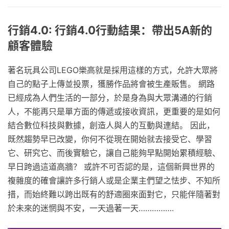
行銷4.0: 行銷4.0行動結果：帶出5A新的
顧客體驗
著名玩具公司LEGO樂高就是採用這樣的方式，允許大眾將
自己的點子上傳並投票，獲勝作品將會被生產販售。 網路
已經成為人們生活的一部分，於是身為與大眾溝通的行銷
人，不能再只是單方面的傳遞或接收資訊，更重要的是如何
結合數位科技與數據，創造人與人的互動與連結。 因此，
既然趨勢早已改變，你何不從現在開始就去接受它、學習
它、研究它、而後實驗它，讓自己能夠早點開始累積經驗、
早日跨過這道高牆？ 或許不可否認的是，這個新興世界的
複雜度的確會讓許多行銷人或是企業主們望之怯步、不知所
措，而始終難以跨出既有的舒適圈來面對它，只能伴隨著對
於未來的迷惘與不安，一天過著一天…………….