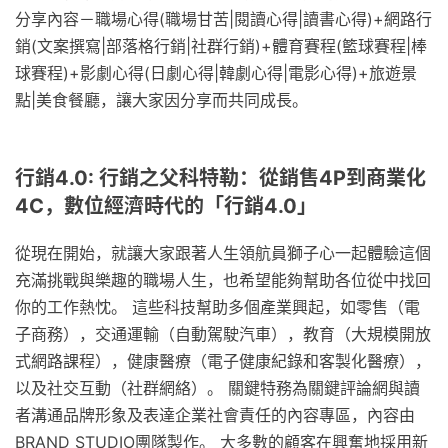
分享內容－職場心得(職場甘苦|閱讀心得|讀書心得)+網路行
銷(文案撰寫|部落格行銷|社群行銷)+體育賽程(籃球賽程|棒
球賽程)+影劇心得(日劇心得|韓劇心得|電影心得)+旅遊景
點|美食餐廳，讓大家因分享而共同成長。
行銷4.0: 行銷之父科特勒：從銷售4P到商業化
4C，數位經濟時代的「行銷4.0」
從現在開始，就讓大家跟著人生領航員獅子心一起體驗這個
充滿挑戰與樂趣的職場人生，也希望能夠幫助各位從中找回
你的工作熱忱。 這些科技幫助多個產業興起，如零售（電
子商務），交通運輸（自動駕駛汽車），教育（大規模開放
式網路課程），健康醫療（電子健康紀錄和客製化醫療），
以及社交互動（社群網絡）。 關鍵特務為關鍵評論網與讀
者溝通品牌形象及表達企業社會責任的內容專區，內容由
BRAND STUDIO團隊製作。 大多數的顧客在興奮地採用新