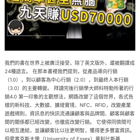
我們的書在世界上被廣泛接受，除了英文版外，還被翻譯成
24種語言。 在那本書裡我們提到，從產品導向行銷
（1.0），到以顧客為中心行銷（2.0），到最終人本行銷
（3.0）的主要轉變。 拜讀完後行銷學大師科特勒所著的行
銷4.0 第一印象的主觀想法，網路改變了這個世界，各式告
樣的新科技、大數據、擴增實境、NFC、RFID，改變產業
遊戲規則，資訊息的快訊流通讓顧客與品牌間、顧客與顧客
間的關係都已經改變，也徹底改變行銷。 它使得同儕間可
以相互連結，並讓顧客比以往更明智，獲得更多豐富資訊。
但愛塞克斯大學（University of Essex）普利比斯基