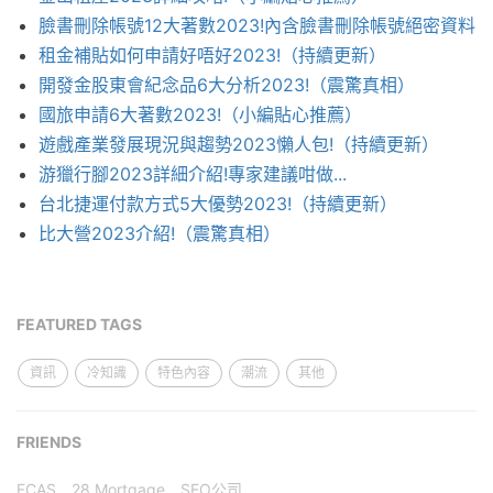
臉書刪除帳號12大著數2023!內含臉書刪除帳號絕密資料
租金補貼如何申請好唔好2023!（持續更新）
開發金股東會紀念品6大分析2023!（震驚真相）
國旅申請6大著數2023!（小編貼心推薦）
遊戲產業發展現況與趨勢2023懶人包!（持續更新）
游獵行腳2023詳細介紹!專家建議咁做...
台北捷運付款方式5大優勢2023!（持續更新）
比大營2023介紹!（震驚真相）
FEATURED TAGS
資訊
冷知識
特色內容
潮流
其他
FRIENDS
FCAS
28 Mortgage
SEO公司