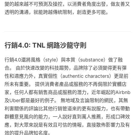
變的越來越不可預測及操控，以消費者角度出發，做友善又
透明的溝通，就能跨越傳統限制，創造更多可能。
行銷4.0: TNL 網路沙龍守則
行銷4.0還將風格（style）與本質（substance）做了融
合。 由於快速改變的科技趨勢，品牌除了必須變得更有彈
性和適應力外，真實個性（authentic characters）更是前
所未有重要。 提供消費者產品或服務的不再侷限於實體店
家，任何人都有銷售商品或服務的潛力，近年崛起的Airbnb
及Uber都是最好的例子。 無地域及言論限制的網民，其無
利害關係的評論比其他行銷管道來的更有說服力，也有帶動
群體意見風向的能力，一人說好直到萬人推薦，形成口碑效
應，對大眾來說是有效且可信的情報，直接散佈影響力及有
效的提升品牌知名度。