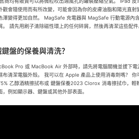
售商均有販賣可以將微粒吹出通風孔的罐裝壓縮空氣。 IPad 皮
外觀會隨使用而有所改變，可能會因為你的皮膚油脂和陽光直射
變得更加自然。 MagSafe 充電器與 MagSafe 行動電源
屑。 請先用刷子清除磁性環上的任何碎屑，然後再清潔這些配件
機械鍵盤的保養與清洗？
acBook Pro 或 MacBook Air 外部時，請先將電腦關機並拔
布清潔電腦外殼。 我可以在 Apple 產品上使用消毒劑嗎？ 你可
% 乙醇酒精擦拭布或 鍵盤保養2023 Clorox 消毒擦拭巾，輕輕擦
面，例如顯示器、鍵盤或其他外部表面。