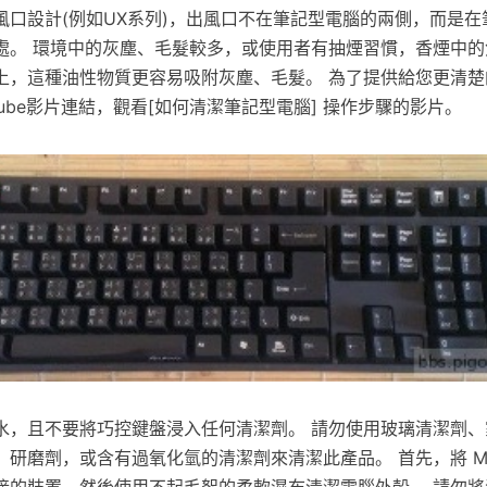
風口設計(例如UX系列)，出風口不在筆記型電腦的兩側，而是在
處。 環境中的灰塵、毛髮較多，或使用者有抽煙習慣，香煙中的
上，這種油性物質更容易吸附灰塵、毛髮。 為了提供給您更清楚
tube影片連結，觀看[如何清潔筆記型電腦] 操作步驟的影片。
水，且不要將巧控鍵盤浸入任何清潔劑。 請勿使用玻璃清潔劑、
研磨劑，或含有過氧化氫的清潔劑來清潔此產品。 首先，將 Ma
接的裝置，然後使用不起毛絮的柔軟濕布清潔電腦外殼。 請勿將