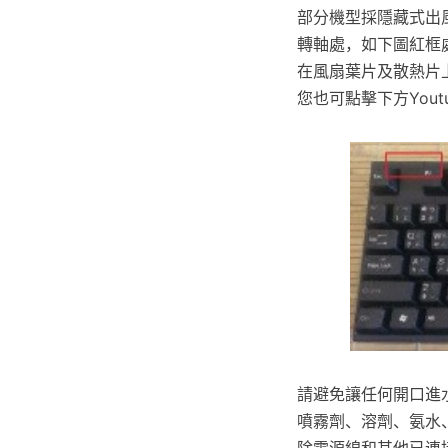
部分機型採隱藏式出
轉軸處，如下圖紅框
在風扇葉片及散熱片
您也可點擊下方You
請避免讓任何開口進
噴霧劑、溶劑、氨水、
除電源線和其他已連