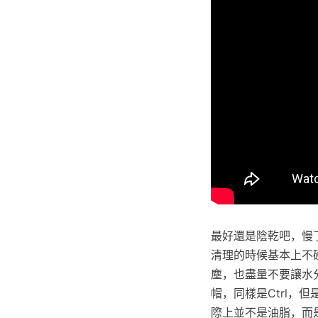
最好還是陰乾吧，慢
清理的時候基本上不
塵，也盡量不要讓水
帽，同樣是Ctrl，
際上並不是油脂，而