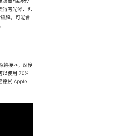
革護蓋/保護殼
變得有光澤，也
內含磁鐵，可能會
。
下電源轉接器，然後
以使用 70%
拭 Apple