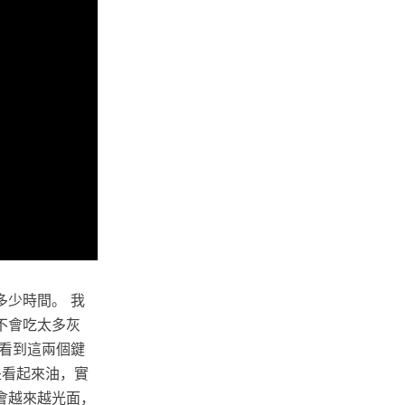
少時間。 我
不會吃太多灰
看到這兩個鍵
是看起來油，實
會越來越光面，