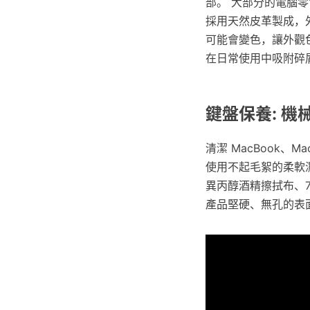
部。 大部分的電腦零
採用天然皮革製成，
可能會變色，讓外觀色澤
在日常使用中吸附碎
鍵盤保養: 
清潔 MacBook、M
使用不起毛絮的柔軟濕
異丙醇酒精擦拭布、75
產品堅硬、無孔的表