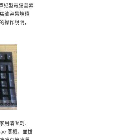
筆記型電腦螢幕
焦油容易堆積
的操作說明，
家用清潔劑、
c 關機，並拔
液體直接噴灑