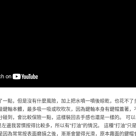
了一點，但是沒有什麼風險，加上把水噴一噴後晾乾，也花不了多
碰鍵軸本體，最多吸一吸或吹吹灰，因為鍵軸本身有鍵帽蓋著，
分碰到，會比較保險一點，這樣裝回去手感也還是一樣的。 可以
但是左邊我習慣按得比較多，所以有"打油"的情況。 這種"打油"只
是因為常常按表面磨損之後，漸漸會變得光滑，原本霧面的鍵帽