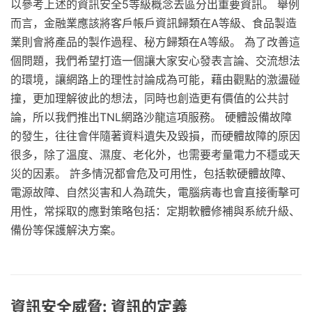
以參考上述的資訊安全5等級概念去區分出重要資訊。 舉例
而言，金融業應該將客戶帳戶資訊歸類在A等級、食品製造
業則會將產品的製作過程、秘方歸類在A等級。 為了改善這
個問題，我們希望打造一個讓大家安心發表言論、交流想法
的環境，讓網路上的理性討論成為可能，藉由觀點的激盪碰
撞，更加理解彼此的想法，同時也創造更有價值的公共討
論，所以我們推出TNL網路沙龍這項服務。 硬體設備故障
的發生，往往會伴隨著資料遺失及毀損，而硬體故障的原因
很多，除了溫度、濕度、老化外，也需要考量電力不穩或天
災的因素。 許多情況都會危及可用性，包括軟硬體故障、
電源故障、自然災害和人為疏失，電腦病毒也會直接衝擊可
用性，常採取的應對策略包括：定期軟體修補與系統升級、
備份等保護解決方案。
資訊安全威脅: 資訊的定義