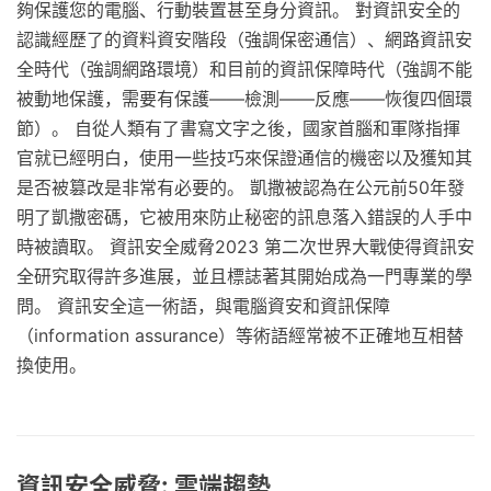
夠保護您的電腦、行動裝置甚至身分資訊。 對資訊安全的
認識經歷了的資料資安階段（強調保密通信）、網路資訊安
全時代（強調網路環境）和目前的資訊保障時代（強調不能
被動地保護，需要有保護——檢測——反應——恢復四個環
節）。 自從人類有了書寫文字之後，國家首腦和軍隊指揮
官就已經明白，使用一些技巧來保證通信的機密以及獲知其
是否被篡改是非常有必要的。 凱撒被認為在公元前50年發
明了凱撒密碼，它被用來防止秘密的訊息落入錯誤的人手中
時被讀取。 資訊安全威脅2023 第二次世界大戰使得資訊安
全研究取得許多進展，並且標誌著其開始成為一門專業的學
問。 資訊安全這一術語，與電腦資安和資訊保障
（information assurance）等術語經常被不正確地互相替
換使用。
資訊安全威脅: 雲端趨勢