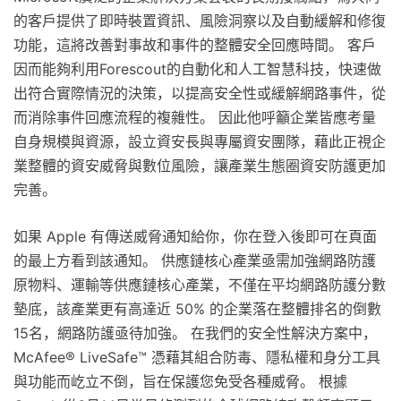
的客戶提供了即時裝置資訊、風險洞察以及自動緩解和修復
功能，這將改善對事故和事件的整體安全回應時間。 客戶
因而能夠利用Forescout的自動化和人工智慧科技，快速做
出符合實際情況的決策，以提高安全性或緩解網路事件，從
而消除事件回應流程的複雜性。 因此他呼籲企業皆應考量
自身規模與資源，設立資安長與專屬資安團隊，藉此正視企
業整體的資安威脅與數位風險，讓產業生態圈資安防護更加
完善。
如果 Apple 有傳送威脅通知給你，你在登入後即可在頁面
的最上方看到該通知。 供應鏈核心產業亟需加強網路防護
原物料、運輸等供應鏈核心產業，不僅在平均網路防護分數
墊底，該產業更有高達近 50% 的企業落在整體排名的倒數
15名，網路防護亟待加強。 在我們的安全性解決方案中，
McAfee® LiveSafe™ 憑藉其組合防毒、隱私權和身分工具
與功能而屹立不倒，旨在保護您免受各種威脅。 根據