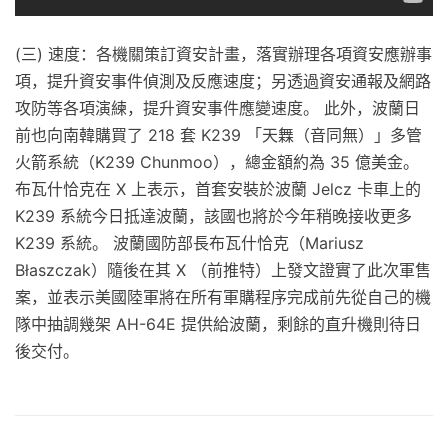
(三) 速度：各機關策訂資安計畫，落實辦理各項資安應辦事
項，提升資安事件偵測及反應速度；另透過資安通報及網路
攻防等各項演練，提升資安事件應變速度。 此外，波蘭日
前也向南韓購買了 218 套 K239 「天橆（音同無）」多管
火箭系統（K239 Chunmoo），總金額約為 35 億美金。
布瓦什恰克在 X 上表示，首套安裝於波蘭 Jelcz 卡車上的
K239 系統今日抵達波蘭，該國也將於今年稍晚接收更多
K239 系統。 波蘭國防部長布瓦什恰克（Mariusz
Błaszczak）隨後在其 X （前推特）上發文證實了此次軍售
案，並表示美國陸軍將在所有軍購程序完成前先從自己的機
隊中抽調幾架 AH-64E 提供給波蘭，剩餘的直升機則待日
後交付。