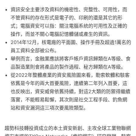
資訊安全主要涉及資料的機密性、完整性、可用性，而
不管資料的存在形式是電子的、印刷的還是其它的形
式；電腦資安可以指：關注電腦系統的可用性及正確的
操作，而並不關心電腦記憶體儲或產生的資訊。
2014年12月，核電廠的平面圖、操作手冊及超過1萬名的
員工資料全部被公布。
舉例而言，金融業應該將客戶帳戶資訊歸類在A等級、食
品製造業則會將產品的製作過程、秘方歸類在A等級。
從2022年整體產業的資安風險圖來看，勒索軟體和駭客
依舊是今年的兩大首要風險，連續第二年列入首要，這
也反映出，資安威脅依舊持續，對這2大類的防禦得繼續
落實，不能輕易鬆懈，其次則是社交工程手段、釣魚網
站和資安漏洞這三項次要風險類型。
趨勢科技轉投資成立的本土資安新創、主攻全球工業物聯網