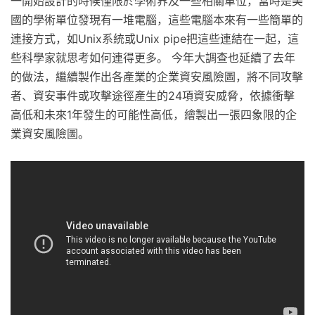
一開始設計的時候僅限於學術界及一些相關單位，當時是美
國的學術單位發現有一堆電腦，這些電腦本來有一些簡單的
連接方式，如Unix系統或Unix pipe把這些連結在一起，這
些科學家就思考如何連得更多。 今年大調查也延續了去年
的做法，繼續製作出各產業的企業資安風險圖，將不同攻擊
者、資安事件或攻擊途徑產生的24項資安威脅，依據衝擊
高低和未來1年發生的可能性高低，繪製出一張四象限的企
業資安風險圖。