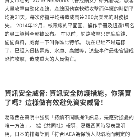
資安市場的TXOne Networks（睿控網安）研究發現，駭客
大量攻擊自動化產線，產線因勒索軟體攻擊而停擺的時間平
均為21天，每次停擺平均將造成高達280萬美元的財務損
失。 2014年12月，核電廠的平面圖、操作手冊及超過1萬名
的員工資料全部被公布。 在以前，網路攻擊只是騙騙錢、
偷偷資料，威脅一下叫你匯比特幣。 現在已經不是這樣
了，已經入侵核電廠、水庫、高鐵等，這些事件最後會變成
恐怖攻擊，造成重大的人員傷亡。
資訊安全威脅: 資訊安全防護措施，你落實
了嗎？這樣做有效避免資安威脅！
葛羅西在聲明中強調「持續不間斷提供訊息，是應對擔憂的
唯一方法」。 據《共同社》報導，葛羅西同時發表聲明
稱，日本的排海計劃「符合IAEA為保護人與環境而制定的