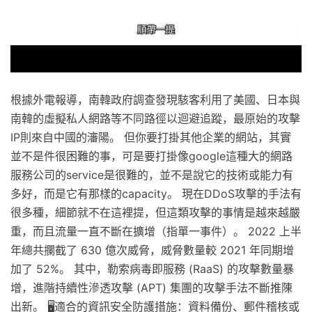
根據外電報導，南韓政府調查發現駭客利用了美國、日本與
南韓的虛擬私人網路等不同路徑以迴避追蹤，最原始的攻擊
IP則來自中國的瀋陽。 但你要打掛其他企業的網站，其實
並不是件很困難的事，可是要打掛像google這種大的網路
服務公司的service是很難的，並不是說它的技術或能力有
多好，而是它有那樣的capacity。 現在DDoS攻擊的手法有
很多種，細節就不在這裡提，但這類攻擊的事情是越來越嚴
重，而且流量一直不斷在擴增（指單一事件）。 2022 上半
年總共攔截了 630 億次威脅，威脅數量較 2021 年同期增
加了 52%。 其中，勒索病毒即服務 (RaaS) 的攻擊數量暴
增，進階持續性滲透攻擊 (APT) 集團的攻擊手法不斷推陳
出新。 🖥️適合的資訊安全防護措施：資料備份、郵件稽核或