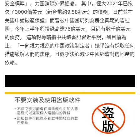
安全標準」，力圖消除外界擔憂。 其中，恆大2021年已拖
欠了3000億美元（新台幣約9.58兆元）的債務，日前並在
美國申請破產保護；而曾被中國當局列為房企典範的碧桂
園，今年上半年虧損恐高達76億美元，且尚有數千億美元
的債務。 這項報導暗指中共總書記習近平說，到目前為
止，「一向親力親為的中國政策制定者」幾乎沒有採取任何
措施緩解人們的焦慮，且似乎決心減少中國經濟對房地產的
依賴。