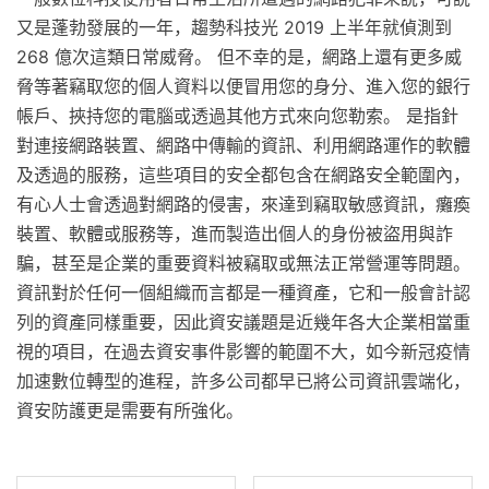
又是蓬勃發展的一年，趨勢科技光 2019 上半年就偵測到
268 億次這類日常威脅。 但不幸的是，網路上還有更多威
脅等著竊取您的個人資料以便冒用您的身分、進入您的銀行
帳戶、挾持您的電腦或透過其他方式來向您勒索。 是指針
對連接網路裝置、網路中傳輸的資訊、利用網路運作的軟體
及透過的服務，這些項目的安全都包含在網路安全範圍內，
有心人士會透過對網路的侵害，來達到竊取敏感資訊，癱瘓
裝置、軟體或服務等，進而製造出個人的身份被盜用與詐
騙，甚至是企業的重要資料被竊取或無法正常營運等問題。
資訊對於任何一個組織而言都是一種資產，它和一般會計認
列的資產同樣重要，因此資安議題是近幾年各大企業相當重
視的項目，在過去資安事件影響的範圍不大，如今新冠疫情
加速數位轉型的進程，許多公司都早已將公司資訊雲端化，
資安防護更是需要有所強化。