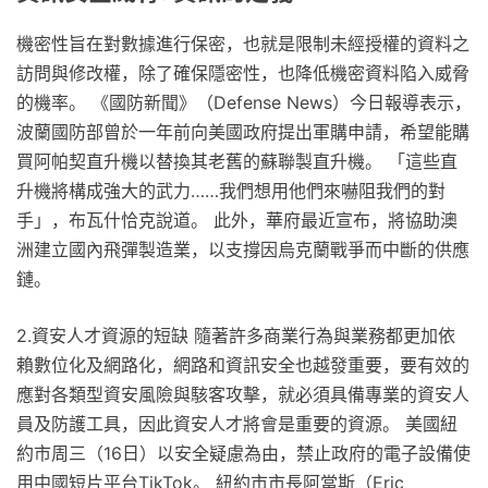
機密性旨在對數據進行保密，也就是限制未經授權的資料之
訪問與修改權，除了確保隱密性，也降低機密資料陷入威脅
的機率。 《國防新聞》（Defense News）今日報導表示，
波蘭國防部曾於一年前向美國政府提出軍購申請，希望能購
買阿帕契直升機以替換其老舊的蘇聯製直升機。 「這些直
升機將構成強大的武力……我們想用他們來嚇阻我們的對
手」，布瓦什恰克說道。 此外，華府最近宣布，將協助澳
洲建立國內飛彈製造業，以支撐因烏克蘭戰爭而中斷的供應
鏈。
2.資安人才資源的短缺 隨著許多商業行為與業務都更加依
賴數位化及網路化，網路和資訊安全也越發重要，要有效的
應對各類型資安風險與駭客攻擊，就必須具備專業的資安人
員及防護工具，因此資安人才將會是重要的資源。 美國紐
約市周三（16日）以安全疑慮為由，禁止政府的電子設備使
用中國短片平台TikTok。 紐約市市長阿當斯（Eric