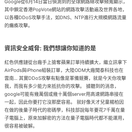
Google從6月14日當日偵測到的全球網路總攻擊頻寬顯示，
其中鎖定香港PopVote網站的網路攻擊活動遍及世界各地，
以各種DDoS攻擊手法，如DNS、NTP進行大規模網路流量
的癱瘓攻擊。
資訊安全威脅: 我們想讓你知道的是
紅色供應鏈從台廠手上搶奪蘋果訂單持續擴大，繼立訊拿下
AirPods與iPhone組裝訂單，大陸ODM大廠聞泰科技也在
雲南... 其實DDoS攻擊有點像是軍備競賽，就是今天你攻擊
我，而我有多少能力來抵抗你的攻擊。 據聽到的消息，
google可能有幾萬個或幾十萬個server用高速網路串接在
一起，因此你要打它沒那麼容易。 就好像天才兒童楊柏因
在做的後量子時代的密碼學，科技部說每年要花7千萬在量
子電腦上，原來加解密的方法在量子電腦時代都不能運用，
很容易被破解。