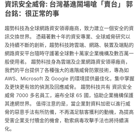
資訊安全威脅: 台灣基進鬧場嗆「賣台」 郭
台銘：很正常的事
趨勢科技為全球網路資安領導廠商，致力建立一個安全的資
訊交換世界。 憑藉著數十年的資安專業、全球威脅研究以
及持續不斷的創新，趨勢科技跨雲端、網路、裝置及端點的
網路資安平台隨時守護著全球數十萬家企業機構及數百萬一
般使用者。 趨勢科技身為雲端及企業網路資安領導廠商，
我們的平台提供了各種強大的進階威脅防禦技術，專為如
AWS、Microsoft 及 Google 的環境提供最佳化，集中掌握
及更快更有效的偵測及回應威脅。 趨勢科技共有 資訊安全
威脅 7000 多名員工，遍布全球 65 國，協助企業機構保護
其連網世界。 值得注意的是，當企業對資料加密以進行威
脅的惡意手法有所防備，不再滿足駭客獲利的動機，為提高
受害企業支付贖金的機會，勒索病毒攻擊手法也將持續演
化。