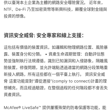
供以臺灣本土企業為主體的網路安全曝險實況。 近年來，
NTF、De-Fi 乃至加密貨幣等新興科技，顛覆全球對金錢與
投資的想像。
資訊安全威脅: 安全專家和線上支援：
這包括有價值的裝置資訊，如邏輯和物理網路位置、風險暴
露、裝置身分和分類。 • 資產生命週期管理：自動評估態
勢並強制執行法規遵循，識別已知漏洞和入侵跡象，隔離風
險裝置，修復問題，並允許端點透過適當的網路分段策略重
新接入網路，所有這些都在一個平臺上執行。 資訊安全威
脅 這套功能是對“遵從連接”(comply to connect)計畫的理
想補充，而且經過驗證，在整個過程的任何階段都不會丟失
資產資訊。
McAfee® LiveSafe™ 提供屢獲殊榮的防毒保護等功能，能