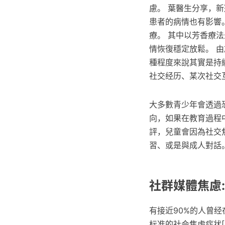
慮。 葉醫生分享，
患者的病情也有影響
療。 其中以芳香療
情恢復穩定放鬆。 
種程度來說其實是持
社交经历、某次社交
大多數青少年會透過恐
向，如果在教育過程
評，兒童會因為社交
習、或是與成人對話
社群媒體焦慮:
有接近90%的人曾经
标准的社会焦虑症状[