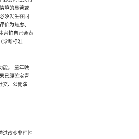
情境的显著或
必须发生在同
被评价为焦虑、
个体害怕自己会表
（诊断标准
能。 童年晚
果已經確定青
社交、公開演
透过改变非理性