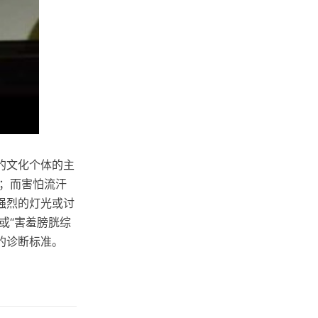
的文化个体的主
；而害怕流汗
强烈的灯光或讨
或“害羞膀胱综
的诊断标准。