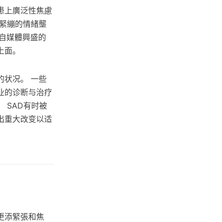
患上廣泛性焦慮
緊繃的情緒壟
、自媒體興盛的
上面。
状况。 一些
业的诊断与治疗
 SAD有时被
活中做出重大改变以适
更添緊張和焦