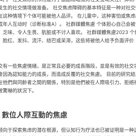
发生的社交情境做准备。 社交焦虑障碍的基本特征是一种对社交
在这种情境下个体可能被他人品评。 在儿童中，这种害怕或焦虑
成年人互动时（诊断标准A）。 社群媒體焦慮 个体担心自己会
乏味、令人生畏、肮脏或不讨人喜欢。 社群媒體焦慮2023 
，脸红、发抖、流汗、结巴或呆滞，这些将被他人给予负面评价
交有一些焦慮情緒，是正常且必要的成長階段，並是有效的社交功
會因為認知能力的成長，而造成反覆的社交焦慮。 目前的研究結
在他們與同齡者之間的關係，特別是他們被在人際吸引力、拒絕
被驚嚇的狀況下。
: 數位人際互動的焦慮
倾向于探索焦虑的潜在根源，但认知行为疗法也已被证明是一种