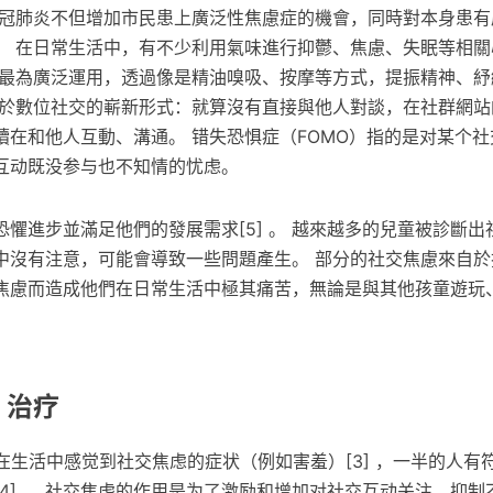
新冠肺炎不但增加市民患上廣泛性焦慮症的機會，同時對本身患有
。 在日常生活中，有不少利用氣味進行抑鬱、焦慮、失眠等相關
法最為廣泛運用，透過像是精油嗅吸、按摩等方式，提振精神、紓
由於數位社交的嶄新形式：就算沒有直接與他人對談，在社群網站
續在和他人互動、溝通。 错失恐惧症（FOMO）指的是对某个
互动既没参与也不知情的忧虑。
懼進步並滿足他們的發展需求[5] 。 越來越多的兒童被診斷出
中沒有注意，可能會導致一些問題產生。 部分的社交焦慮來自於
焦慮而造成他們在日常生活中極其痛苦，無論是與其他孩童遊玩
。
 治疗
在生活中感觉到社交焦虑的症状（例如害羞）[3] ，一半的人有
4] 。 社交焦虑的作用是为了激励和增加对社交互动关注、抑