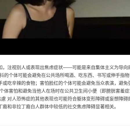
如，注视别人或表现出焦虑症状——可能是来自集体主义为导向
手抖的个体可能会避免在公共场所喝酒、吃东西、书写或伸手指物
手或吃辛辣的食物；害怕脸红的个体可能会避免当众表演，避免
些个体害怕和避免当他人在场时在公共卫生间小便（即膀胱害羞症
體焦慮 对人恐怖症的其他表现也可能符合躯体变形障碍或妄想障碍
丁裔和非拉丁裔白人群体中较低的社交焦虑障碍显著相关。