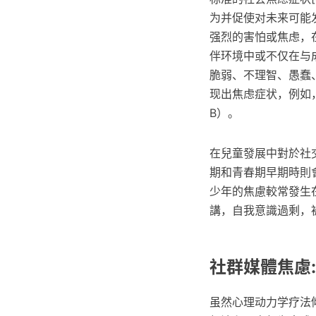
为并促使对未来可能
强烈的害怕或焦虑，
伴环境中或不仅在与
脆弱、不理智、愚蠢、
现出焦虑症状，例如
B）。
在兒童發展中對於社
期和青春期早期時則
少年的焦慮較常發生
講，自我意識過剩，
社群媒體焦慮
虽然心理动力学疗法