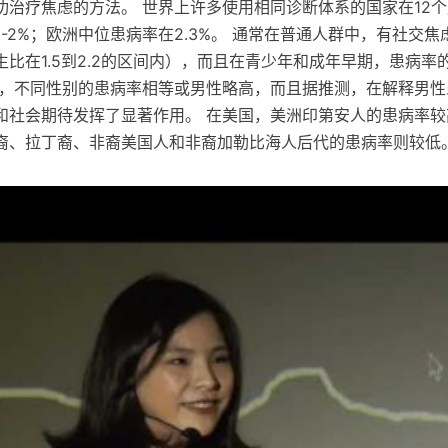
功治疗焦虑的方法。 世界上许多使用相同诊断体系的国家在12
5-2%；欧洲中位患病率在2.3%。 通常在普通人群中，有社交
比在1.5到2.2的区间内），而且在青少年和成年早期，患病率
中，不同性别的患病率相等或男性略高，而且据推测，在解释男性
和社会期待发挥了显著作用。 在美国，美洲印第安人的患病率较
裔、拉丁裔、非裔美国人和非裔加勒比海人后代的患病率则较低