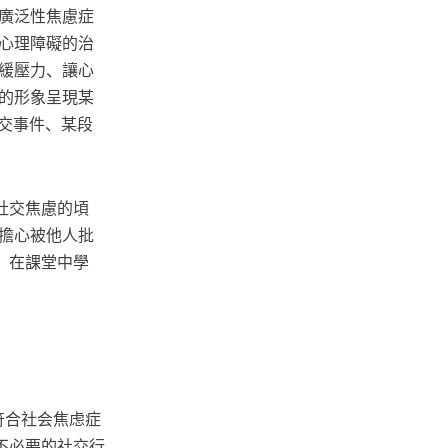
廣泛性焦慮症
心理障礙的治
緩壓力、讓心
的形象呈現某
社交事件、某段
社交焦慮的頃
擔心被他人批
、在課堂中學
符合社会焦虑症
制不必要的社交行