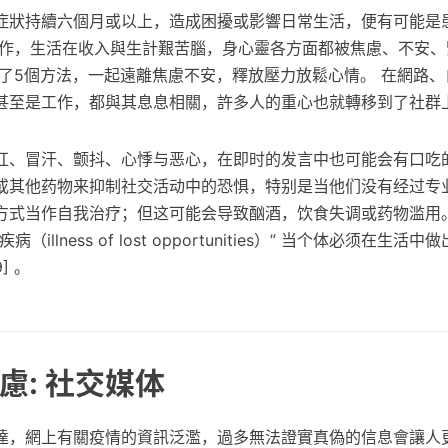
症狀持續六個月或以上，造成困擾或影響日常生活，便有可能是
工作，生活在收入與生計艱苦腦，身心靈各方面都被焦慮、不安、
理了5個方法，一起遠離焦慮不安，釋放壓力放鬆心情。 在網路
甚至是工作，都與其息息相關，許多人的重心也就轉移到了社群
红、冒汗、颤抖、心悸与恶心，在即时的发言中也可能会有口吃的
或其他药物来抑制社交活动中的恐惧，特别是当他们没有经过专
方式当作自我治疗；但这可能会导致酗酒，饮食失调或药物滥用。
illness of lost opportunities）” 当个体必须在生
] 。
慮: 社交媒体
達，網上有關疫情的資訊泛濫，過多無法證實真偽的信息會讓人