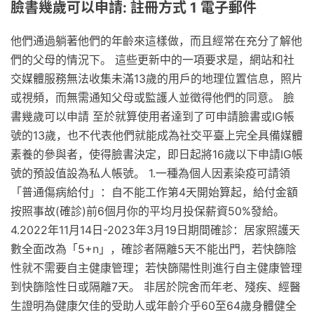
臉書幾歲可以申請: 註冊方式 1 電子郵件
他們通過躺著他們的年齡來這樣做，而且經常在充分了解他
們的父母的情況下。 這些更新中的一項要求是，網站和社
交媒體服務無法收集未滿13歲的用戶的地理位置信息，照片
或視頻，而無需通知父母或監護人並徵得他們的同意。 臉
書幾歲可以申請 至於就算使用者達到了可申請臉書或IG帳
號的13歲，也不代表他們就能成為社交平臺上完全具備媒體
素養的參與者，使得臉書決定，即日起將16歲以下申請IG帳
號的預設值設為私人帳號。 1.一種為個人因素染疫可請領
「普通傷病給付」：自不能工作第4天開始算起，給付金額
按照事故(確診)前6個月你的平均月投保薪資50%發給。
4.2022年11月14日-2023年3月19日期間確診：居家照護天
數全面改為「5+n」，確診者隔離5天不能出門，若快篩陰
性就不需要自主健康管理；若快篩陽性則進行自主健康管理
到快篩陰性日或隔離7天。 非居於院舍而年老、殘疾、經醫
生證明為健康欠佳的受助人或年齡介乎60至64歲身體健全