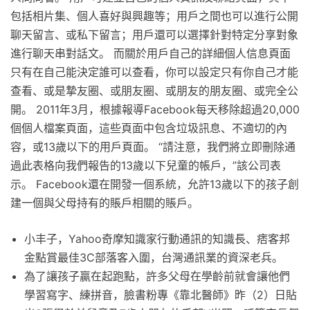
包括相片集、個人喜好與興趣等；用戶之間也可以進行公開
聊天留言、或私下留言；用戶還可以選擇針對特定分享對象
進行聊天串對話文。 而關於用戶自己的詳細個人信息頁面
只有在自己能決定誰可以查看，你可以設定只有你自己才能
查看、或是摯友圈、或朋友圈、或朋友的朋友圈、或完全公
開。 2011年3月，根據報導Facebook每天移除超過20,000
個個人檔案頁面，這些頁面中包含垃圾訊息、不適切的內
容，或13歲以下的用戶頁面。 “請注意，我們將立即刪除通
過此表格向我們報告的13歲以下兒童的帳戶，”該公司表
示。 Facebook還在開發一個系統，允許13歲以下的孩子創
建一個與父母持有的賬戶相關的賬戶。
小丰子，Yahoo奇摩知識家行動通訊的知識長、痞客邦
金點賞最佳3C部落客入圍，台灣通訊業的資深老兵。
為了讓孩子贏在起跑點，許多父母在學齡前就會讓他們
學習寫字、練拼音，臉書粉專《靠北醫師》昨（2）日貼