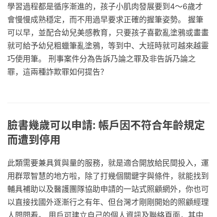
學習過程都是循序漸進的，孩子小肌肉發展要到4～6歲才
會慢慢成熟穩定，而不用過早要求正確的握筆姿勢。 握筆
可以早，並配合幼兒美感教育，只要孩子喜歡亂塗鴉或畫畫
就可給予幼兒粗蠟筆亂塗鴉，等到中、大班時就可越來越靈
巧使用筆。 刑事案件分為告訴乃論之罪及非告訴乃論之
罪，這兩種詐欺罪如何提告？
臉書幾歲可以申請: 帳戶因不符合年齡規定
而遭到停用
此類需要兼具質與量的服務，就是適合開放給民間投入，運
用群眾智慧的地方啦，除了打幾個關鍵字與條件，就能找到
輔具補助以及醫護團隊協助申請的一站式照顧網外，你也可
以直接找國外逐漸行之有年、但台灣才剛剛開始的照顧經理
人問問看。 用戶可建立自己的個人資訊及聯絡頁面，其中