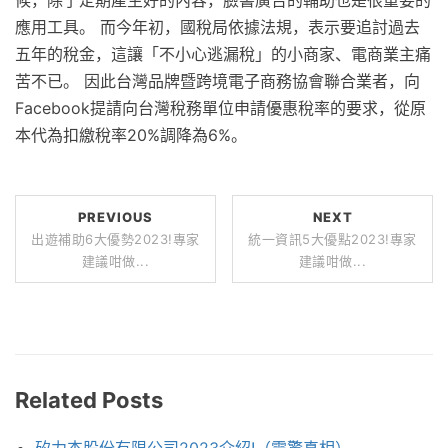
候，除了定期產生好的內容，臉書廣告的輔助也是很重要的
應用工具。 而今年初，國稅局依據法規，表示要追討過去
五年的稅金，這讓「不小心逃漏稅」的小商家、電商業主痛
苦不已。 因此台灣品牌暨跨境電子商務協會聯合業者，向
Facebook提請向台灣稅務單位申請優惠稅率的要求，從原
本代為扣繳稅率20%調降為6%。
PREVIOUS
NEXT
出遊補助6大優勢2023!專家
統一資訊5大優點2023!專家
建議咁做...
建議咁做...
Related Posts