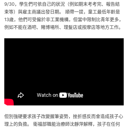
9/30，學生們可依自己的狀況（例如期末考考完、報告結
束等）與雇主商議出發日期。 順帶一提，童工最低年齡是
13歲，他們可受僱於非工業機構，但當中限制比青年更多，
例如不能在酒吧、賭博場所、理髮店或按摩店等地方工作。
但別強硬要求孩子改變握筆姿勢，挫折感反而會造成孩子心
理上的負擔。 衛福部職能治療師沈靜萍解釋，孩子在任何