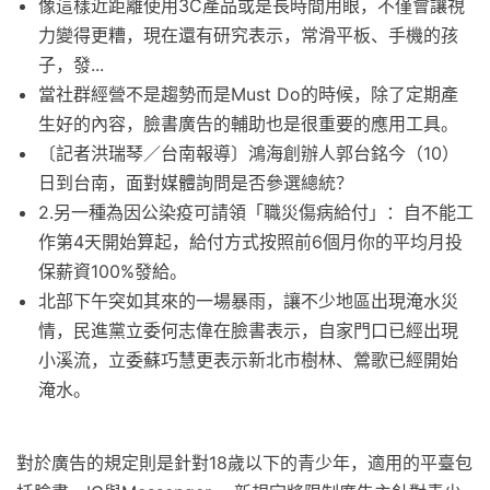
像這樣近距離使用3C產品或是長時間用眼，不僅會讓視
力變得更糟，現在還有研究表示，常滑平板、手機的孩
子，發...
當社群經營不是趨勢而是Must Do的時候，除了定期產
生好的內容，臉書廣告的輔助也是很重要的應用工具。
〔記者洪瑞琴／台南報導〕鴻海創辦人郭台銘今（10）
日到台南，面對媒體詢問是否參選總統？
2.另一種為因公染疫可請領「職災傷病給付」：自不能工
作第4天開始算起，給付方式按照前6個月你的平均月投
保薪資100%發給。
北部下午突如其來的一場暴雨，讓不少地區出現淹水災
情，民進黨立委何志偉在臉書表示，自家門口已經出現
小溪流，立委蘇巧慧更表示新北市樹林、鶯歌已經開始
淹水。
對於廣告的規定則是針對18歲以下的青少年，適用的平臺包