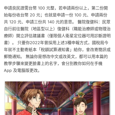
申請良民證需台幣 100 元整，若申請兩份以上，第二份開
始每份收台幣 20 元；也就是申請一份 100 元、申請兩份
共 120 元、申請三份共 140 元的意思。 醫院復健科：民眾
自行前往醫院（地區型以上）復健科（職能治療師或物理治
療師）開立評估建議書（僅限個人衛星定位器可用診斷證明
書）。 只要你2022年曾採用上述3種申報方式，國稅局今
年就不主動寄紙本「稅額試算通知書」給你，會改寄簡訊或
郵簡通知。 無論你是想改中文或改英文，都可以用本篇的
教學步驟來變更臉書上的名字，會分別教你如何在手機
App 及電腦版更改。