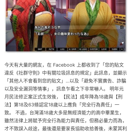
今天有大量的網友，在 Facebook 上都收到了「您的貼文
違反《社群守則》中有關垃圾訊息的規定」此訊息，並顯示
「其他人不會看到您的貼文」…以及「避免不實廣告、詐騙
以及安全漏洞等情事」，訊息乍看之下非常嚇人。 明年元
月民法修正案正式生效後，【民法】成年降為18歲與【刑
法】第18及63條認定18歲以上應負「完全行為責任」一
致。 不過，台灣滿18歲大多是無經濟能力的高中畢業生，
雖然法律上將賦予完全行為能力與責任，但務必量力而為，
才不致誤入歧途，最後還是要家長協助收拾善後，未蒙其利