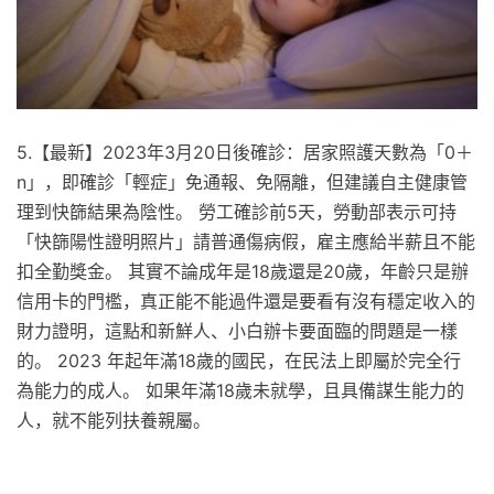
5.【最新】2023年3月20日後確診：居家照護天數為「0＋
n」，即確診「輕症」免通報、免隔離，但建議自主健康管
理到快篩結果為陰性。 勞工確診前5天，勞動部表示可持
「快篩陽性證明照片」請普通傷病假，雇主應給半薪且不能
扣全勤獎金。 其實不論成年是18歲還是20歲，年齡只是辦
信用卡的門檻，真正能不能過件還是要看有沒有穩定收入的
財力證明，這點和新鮮人、小白辦卡要面臨的問題是一樣
的。 2023 年起年滿18歲的國民，在民法上即屬於完全行
為能力的成人。 如果年滿18歲未就學，且具備謀生能力的
人，就不能列扶養親屬。