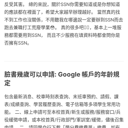
反受其害。 總的來說，關於SSN你需要知道或是你想知道
的應該都在裡面了，希望大家越早辦理越好。 當然真的找
不到工作也沒關係，不用聽我在哪邊說一定要辦到SSN而去
跑去兼職打工荒廢學業😳。 真的很多吧🙎‍♂️，基本上一堆服
務都需要用到SSN， 而且不少服務在填資料時都會問你是
否擁有SSN。
臉書幾歲可以申請: Google 帳戶的年齡規
定
包含最新消息、校車時刻表查詢、末班車預約、請假、課
表/成績查詢、學習履歷查詢、電子信箱等多項學生常用功
能。 二、線上申請可至本校首頁/新生或服務/服務窗口/兵
役緩徵申請，或本校首頁/行政部門/軍訓室/緩徵，儘後召集
申請。 二、請同學自行下載「學分費繳費單」繳費，如有