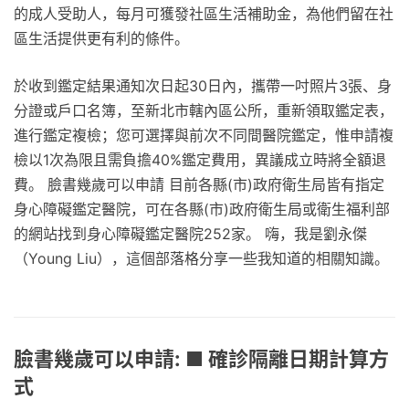
的成人受助人，每月可獲發社區生活補助金，為他們留在社
區生活提供更有利的條件。
於收到鑑定結果通知次日起30日內，攜帶一吋照片3張、身
分證或戶口名簿，至新北市轄內區公所，重新領取鑑定表，
進行鑑定複檢；您可選擇與前次不同間醫院鑑定，惟申請複
檢以1次為限且需負擔40%鑑定費用，異議成立時將全額退
費。 臉書幾歲可以申請 目前各縣(市)政府衛生局皆有指定
身心障礙鑑定醫院，可在各縣(市)政府衛生局或衛生福利部
的網站找到身心障礙鑑定醫院252家。 嗨，我是劉永傑
（Young Liu），這個部落格分享一些我知道的相關知識。
臉書幾歲可以申請: ■ 確診隔離日期計算方
式