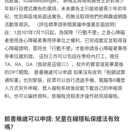
括臉書、IG與Messenger。 新規定將限制廣告主針對青少
年執行目標式廣告的選項，未來廣告主只能依據青少年的年
紀、性別與區域來遞送廣告，而無法取得他們的興趣或網路
活動等資訊。 （評估標準請參閱異議申復書反面說明）
註：1.自101年7月11日起，為保障「行動不便」之身心障礙
者使用身心障礙者專用停車位之權利，已完成鑑定並取得身
心障礙證明，需符合「行動不便」才能申請身心障礙者專用
停車位識別證。 這份工作可以包括在學校內打工，擔任
TA、RA、GA（我就是這個🙋‍♂️），校外的實習或是畢業後
的OPT期間。 臉書幾歲可以申請 如果沒有收到「稅額試算
通知書」也別緊張，民眾可以自行透過手機、電腦等6種登
入方式另外申報，登入報稅系統後就能下載自己的申報資
料，也可以編修資料，依報稅流程逐步操作就完成報稅。
臉書幾歲可以申請: 兒童在線隱私保護法有效
嗎？