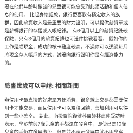
著在他們年齡時撒謊的兒童很可能會受到此類活動和個人信
息的使用。 比起身懷鉅款，銀行更喜歡有穩定收入的族
群，因此薪資收入是最重要的財力證明，可以提供薪資單或
是薪轉銀行的存摺或入帳紀錄。 有6個月以上的薪資紀錄較
保險，只有3個月的薪資紀錄也可送件挑戰看看。 假如你的
工作是領現金，成功的核卡難度較高，不過你可以透過每月
將現金存入帳戶的方式，試著向銀行證明你是有經濟能力
的。
臉書幾歲可以申請: 相關新聞
辦信用卡最直接的好處是方便消費，很多線上交易都需要信
用卡才能交易，而且信用卡可以累積回饋，善加利用可以得
到一些小確幸。 對此，南投醫院復健科醫師林建仲受訪時
表示，學齡前與7歲兒童的手都還在發育中，即使已是10歲
兒童的手仍在發展階段，但是並不表示發展中就不用學寫