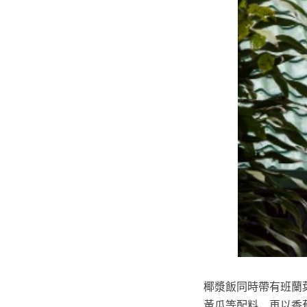
椰漿飯同時帶有班蘭葉
黃瓜等配料，再以香