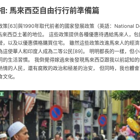
相: 馬來西亞自由行行前準備篇
63]與1990年取代前者的國家發展政策（英語：National Dev
加強馬來西亞土著的地位。 這些政策提供各種優惠待遇給馬來人，
營，以及以優惠價格購買住宅。 雖然這些政策改進馬來人的經濟
這使華人和印度人成為二等公民[89]。 明明都長的一樣，但
同的生活習慣。 我倒覺得嫁過來後發現馬來西亞跟我以前認知的
熱情的人民，還有腐敗的政治和極差的治安， 但同時，我也體會
食文化。