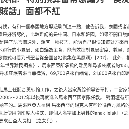
賊話」面都不紅
時候，有和一個泰國地方導遊聊到這一點，他告訴我，泰國或者
還是好辨認的，比較難認的是中國、日本和韓國，如果不開口說
但是除了語言溝通外，還有一種技巧，能讓自己很快知道對方來自
他飛行的小昆蟲，如白蟻為主食，能有效控制昆蟲密度、數量，
儀式可看到朝聖者從全國各地聚集在黑風洞）[207]。 此外，
8年世界難民調查》，馬來西亞所承擔的難民和尋求庇護者約155,7
和尋求庇護者來自菲律賓，69,700名來自緬甸，21,800名來自印尼[
日 走馬上任配合黃綜翰工作，之後大當家黃綜翰專管單打，二當
2005～2012年以後再度進入馬來西亞國家隊任教。 對羽壇有
納基的... 馬來西亞人長相 馬來西亞的錫克人有些遵循西方風格
上使用南印度人格式，即個人名字加上男性的anak lelaki （
uan 馬來西亞人長相 （之女兒）。