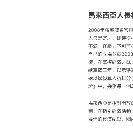
馬來西亞人長
2008年檳城威省
人只是寄居，即使得權
不滿，在壓力下副首相
自己的立場並於20
樣，在掌控經濟之餘，
結黨籍三年，以示懲罰
始以屠殺華人抗日分
證」中，幾乎每一個
馬來西亞是相對開放的
劃，在指引經濟活動
最佳的經濟紀錄，國內生