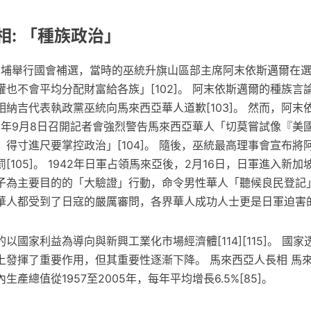
相: 「種族政治」
峇東埔舉行國會補選，當時的巫統升旗山區部主席阿末依斯邁爾在
也不會平均分配財富給各族」[102]。 阿末依斯邁爾的種族言
納吉代表執政黨巫統向馬來西亞華人道歉[103]。 然而，阿末
08年9月8日召開記者會強烈警告馬來西亞華人「切莫嘗試像『美
得寸進尺要掌控政治」[104]。 隨後，巫統最高理事會宣布將
[105]。 1942年日軍占領馬來亞後，2月16日，日軍進入新
子為主要目的的「大驗證」行動，命令男性華人「聽候良民登記」
華人都受到了日寇的嚴厲審問，各界華人成功人士更是日軍迫害
以國家利益為導向與新興工業化市場經濟體[114][115]。 國
上發揮了重要作用，但其重要性逐漸下降。 馬來西亞人長相 馬
產總值從1957至2005年，每年平均增長6.5%[85]。