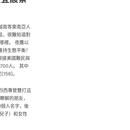
越南等東南亞人
話，很難知道對
哪裡。 夜鷹以
維持生態平衡！
根據美國難民與
00人。 其中
156]。
家烈西專管雙打這
所瞭解的朋友，
的個人名字，後
之兒子）和女性