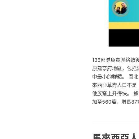
136部隊負責聯絡
原建寧府地區，包括
中最小的群體。 閩
來西亞華裔人口不是
他族裔上升得快。 據
加至560萬，增長87
馬來西亞人