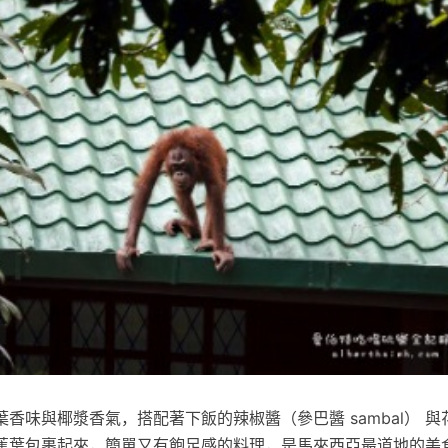
香味與椰漿香氣，搭配著下飯的辣椒醬（參巴醬 sambal） 
蕉葉包裹起來，簡單又有飽足感的料理，是馬來西亞最道地的美食