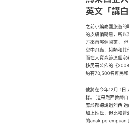
英文「講白
之前小編泰國旅遊的
的皮膚偏黝黑，所以
方來自哪個國家。 
空中飛蟲：蛾類和其
而在大寶森節這個宗教
移民署公佈的《200
約有70,500名難民
他將在今年12月 1
樣。 這是烈西教練自
應該都聽說過烈西‧邁
加上姓氏，但比較普遍
的anak peremp