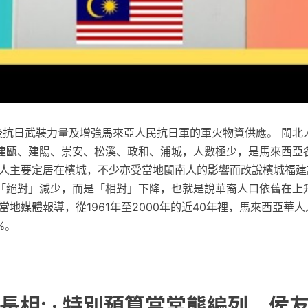
敵後抗日武裝力量及增強馬來亞人民抗日軍的軍火物資供應。 閩北
建甌、建陽、崇安、松溪、政和、浦城，人數極少，是馬來西亞
北人主要定居在檳城，不少亦受當地閩南人的影響而改說檳城福建
「絕對」減少，而是「相對」下降，也就是說華裔人口依舊在上
當地媒體報導，從1961年至2000年的近40年裡，馬來西亞華人
%。
長相: ‧ 特別預算當常態編列 侯