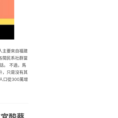
人主要來自福建
各閩民系社群當
話。 不過，馬
升，只是沒有其
人口從300萬增
友宜酸蔡