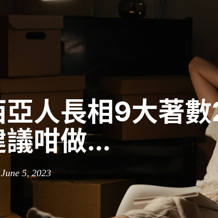
亞人長相9大著數2
議咁做...
 June 5, 2023