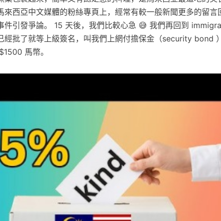
馬來西亞中文媒體的粉絲專頁上，經常有較一般新聞更多的留言
發爭論。 15 天後，我們比較心急 😅 我們再回到 immigration
經批了就等上級簽名，叫我們上網付擔保金（security bond
1500 馬幣。