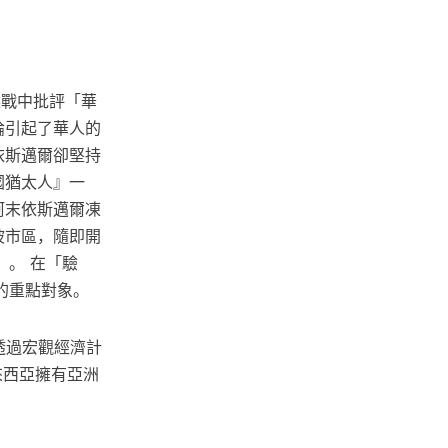
選戰中批評「華
論引起了華人的
依斯邁爾卻堅持
國猶太人』一
阿末依斯邁爾凍
加坡市區，隨即開
。 在「驗
的重點對象。
家透過宏觀經濟計
來西亞擁有亞洲