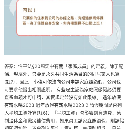
答案：性平法§20規定中有關「家庭成員」的定義，除了配
偶、親屬外，只要是永久共同生活為目的的同居家人也算
(註7)，因此，小偉可依法向公司申請家庭照顧假，公司也
可要求他提出相關證明。 有些雇主認為家庭照顧假必須要
直系血親才可申請，其實規定並沒有如此限縮。 過年放假
有薪水嗎2023 過年放假有薪水嗎2023 2.請假期間是否列
入平均工資計算(註6)：「平均工資」會影響到資遣費、舊
制退休金和職災補償費用，如果員工請家庭照顧假，則請假
期間須扣除、不會列入平均工資計算，事假則相反。 日前