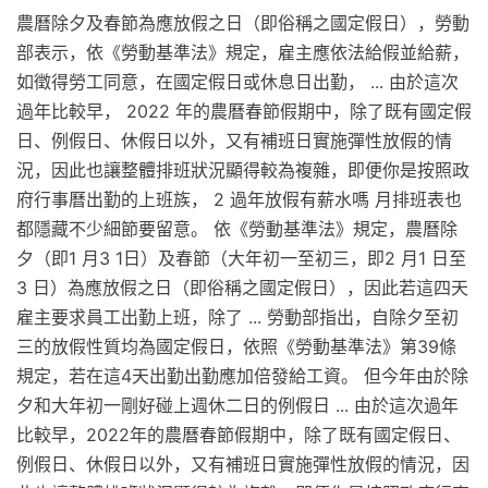
農曆除夕及春節為應放假之日（即俗稱之國定假日），勞動
部表示，依《勞動基準法》規定，雇主應依法給假並給薪，
如徵得勞工同意，在國定假日或休息日出勤， ... 由於這次
過年比較早， 2022 年的農曆春節假期中，除了既有國定假
日、例假日、休假日以外，又有補班日實施彈性放假的情
況，因此也讓整體排班狀況顯得較為複雜，即便你是按照政
府行事曆出勤的上班族， 2 過年放假有薪水嗎 月排班表也
都隱藏不少細節要留意。 依《勞動基準法》規定，農曆除
夕（即1 月3 1日）及春節（大年初一至初三，即2 月1 日至
3 日）為應放假之日（即俗稱之國定假日），因此若這四天
雇主要求員工出勤上班，除了 ... 勞動部指出，自除夕至初
三的放假性質均為國定假日，依照《勞動基準法》第39條
規定，若在這4天出勤出勤應加倍發給工資。 但今年由於除
夕和大年初一剛好碰上週休二日的例假日 ... 由於這次過年
比較早，2022年的農曆春節假期中，除了既有國定假日、
例假日、休假日以外，又有補班日實施彈性放假的情況，因