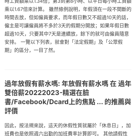
時工資額乘以1.34倍；第3到第8小時、以平日每小時工資額
乘以1.67倍來計算。 雖然條例說明，年假須在一段不間斷的
時間去放，但如僱員要求，而年假日數又不超過10天的話，
僱主是可讓僱員將不多於3天的假期分開放；如果年假日數
超過10天，只要其中7天是連續放，餘下的就可由僱員隨意
安排。 一覽以下列表，就會對「法定假期」及「公眾假
期」的區分，一目了然。
過年放假有薪水嗎: 年放假有薪水嗎 在 過年
雙倍薪20222023-精選在臉
書/Facebook/Dcard上的焦點 ... 的推薦與
評價
因此，按法規來說，這天的休假性質就屬於「休息日」，加
班費也是依照週六出勤的加班費率計算即可。 其他請假性