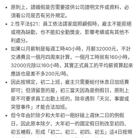
原則上，請婚假是否需要提供公司證明文件或資料，必
須看公司是否有另外規定。
2.性平法§21：員工依法請家庭照顧假時，雇主不能拒絕
或視為缺勤，也不能扣全勤獎金、影響考績或有其他不
利處分。
如果以月薪制是每週工時40小時，月薪32000元，不計
交通費且一個月四周來計算，一個月工時就有160小時，
32000元除以160小時，其實正式員工的平均薪資算起來
應該也是差不多200元/時。
因此按規定，初二上班，雇主只需要給付休息日加班費
即可；但須留意的是，初三當天因為是例假日，原則上
是不可要求員工出勤上班的，除非遇到「天災、事變或
突發事件」才能合法加班。
但今年由於除夕和大年初一剛好碰上週休二日的例假
日，因此原本除夕、大年初一的國定假日則改至初四、
初五補假，形成「初二、初三、初四、初五」這4日按規