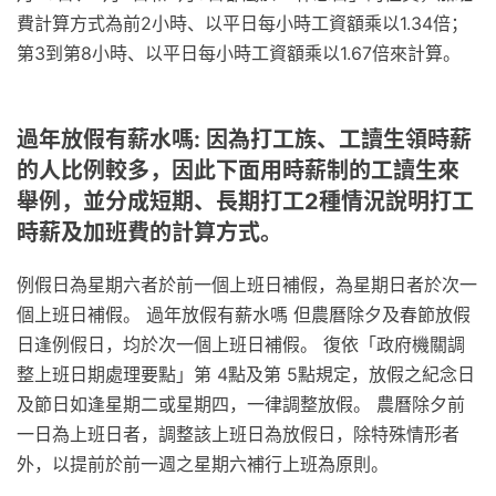
費計算方式為前2小時、以平日每小時工資額乘以1.34倍；
第3到第8小時、以平日每小時工資額乘以1.67倍來計算。
過年放假有薪水嗎: 因為打工族、工讀生領時薪
的人比例較多，因此下面用時薪制的工讀生來
舉例，並分成短期、長期打工2種情況說明打工
時薪及加班費的計算方式。
例假日為星期六者於前一個上班日補假，為星期日者於次一
個上班日補假。 過年放假有薪水嗎 但農曆除夕及春節放假
日逢例假日，均於次一個上班日補假。 復依「政府機關調
整上班日期處理要點」第 4點及第 5點規定，放假之紀念日
及節日如逢星期二或星期四，一律調整放假。 農曆除夕前
一日為上班日者，調整該上班日為放假日，除特殊情形者
外，以提前於前一週之星期六補行上班為原則。