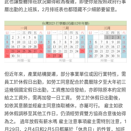
此也讓整體排班狀況顯得較為複雜，即便你是按照政府行事
曆出勤的上班族，2月排班表也都隱藏不少細節要留意。
但近年來，產業結構變遷，部分事業單位或因行業特性，需
員工於休假日出勤，如勞工同意配合於農曆除夕至大年初三
這幾個國定假日出勤，工資應加倍發給，亦即除原本約定照
給之工資外，需再加發一日工資。 勞工於休假日出勤後，
如依其意願並經雇主同意換取補休，亦屬可行。 雇主如欲
將休假調移至其他工作日，仍須經勞資雙方協商合意後始得
為之。 過年放假有薪水嗎 雇主注意事項雇主需特別注意，1
月29日、2月4日和2月5日都屬於「休息日」的性質，加班