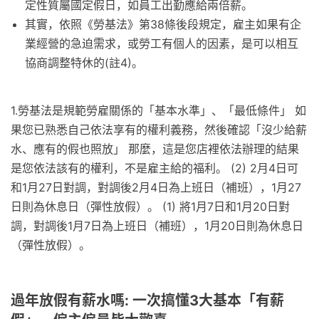
定性質屬國定假日，如員工出勤應給兩倍薪。
其實，依照《勞基法》第38條後段規定，雇主如果有企
業經營的急迫需求，或勞工有個人的因素，是可以相互
協商調整特休的(註4)。
1.勞基法是規範勞雇關係的「基本水準」、「最低條件」 如
果您已熟悉自己依法享有的權利義務，然後確認「沒少給薪
水、應有的假也照放」 那麼，這是您店裡依法辦理的結果
是您依法該有的權利，不是雇主給的福利。 (2) 2月4日可
和1月27日對調，對調後2月4日為上班日（補班），1月27
日則為休息日（彈性放假）。 (1) 將1月7日和1月20日對
調，對調後1月7日為上班日（補班），1月20日則為休息日
（彈性放假）。
過年放假有薪水嗎: 一次搞懂3大基本「有薪