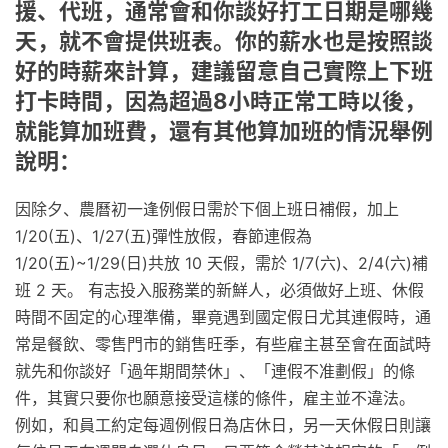
援、代班，通常會和你談好打工日期是哪幾
天，就不會提供班表。你的薪水也是按照談
好的時薪來計算，建議留意自己實際上下班
打卡時間，因為超過8小時正常工時以後，
就能算加班費，還有其他算加班的情況舉例
說明：
因除夕、農曆初一逢例假日需於下個上班日補假，加上
1/20(五)、1/27(五)彈性放假，春節連假為
1/20(五)~1/29(日)共放 10 天假，需於 1/7(六)、2/4(六)補
班 2 天。 有志投入服務業的新鮮人，必須做好上班、休假
時間不固定的心理準備，畢竟遇到國定假日尤其連假時，通
常是餐飲、零售門市的銷售旺季，有些雇主甚至會在面試時
就先和你談好「過年期間禁休」、「連假不准劃假」的條
件，其實只要你也願意接受這樣的條件，雇主並不違法。
例如，和員工約定每週例假日為店休日，另一天休假日則讓