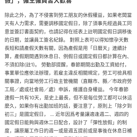
假」，僱主僱員皆大歡喜
除此之外，為了不侵害到勞工朋友的休假權益，如果老闆當
天有人力需求，需要調移國定假日，除了須事先經過員工同
意並簽訂書面契約，也請記得在班表上註明國定假日調移後
的日期，並讓員工簽名紀錄。 對照上表可以得知懷孕天數
長短和請產假天數有關，因為產假是用「日曆天」連續計
算，產假期間遇到休息日、例假日或國定假日都計算在內、
不須扣除(註1)。 勞動部提醒，春節期間出勤及工資給付，
事業單位應依法辦理，若雇主違反相關規定，勞工可檢具相
關事證，向當地勞工行政主管機關（直轄市、縣／市政府勞
工局／處或社會局／處）申訴，維護自身權益。 今年春節
連假一共有10天，是史上最長，但不是每位勞工都可以休這
麼久，如果你有出勤加班的話，要注意了，原則上「除夕到
初三」是國定假日， ... 近年因爲考量讓適逢週二、週四的
國定假日能夠與週休二日配合，設計了「彈性放假」的制
度，讓原屬工作日的週一或是週五提前或是事後在休息日補