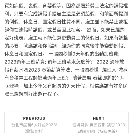
質如病假、喪假、育嬰假等，因為都屬於勞工法定的請假權
利，只要有完成請假手續雇主還是必須給假，和前面所提到
的例假、休息日、國定假日性質不同，雇主並不能禁止或拒
絕你在連假時請假，或甚至因此扣薪。 然而，如果已經約
定好班表，雇主就不能任意更動員工的休假日，如果有調整
的必要，就應該和你協調，經過你的同意後才能變動例假、
休息日和國定假日。 一張圖秒懂9天年假的出勤加班費;
2023過年上班薪資; 過年上班薪水怎麼算？ 2022 過年放
假有薪水嗎2023 春節薪資算法，一張圖秒懂- 經理人; 為何
有台積電工程師搶著過年上班？ 隨著農曆 春節即將於1 月
底登場，加上今年又有超長的9 天連假，相信應該有許多民
眾已經規劃好出遊行程了。
PREVIOUS
NEXT
台北市疫苗6大好處2023!
迪埃貝多·弗朗西斯·凱雷2023
（震驚真相）
詳細介紹!（持續更新）