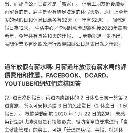
出，而那些公司其實才是「贏家」。 但勞工朋友們後續要
再留意的是，雇主是否有給足法定的休假天數，原則上全年
度的例假日和休息日應各有52天（一年有52週），而國定
假日為12天。 生活中心／李明融報導即將迎接2023年農曆
新年，今年共有長達10天的連假， ... 勞動部進一步指出，
民間企業多有比照政府行政機關辦公日曆表出勤之情形。
過年放假有薪水嗎: 月薪過年放假有薪水嗎的評
價費用和推薦，FACEBOOK、DCARD、
YOUTUBE和網紅們這樣回答
(2) 週日為例假日，兩週內應該休的 2 日休息日統一於第 2
週實施，所以可安排連續 3 日的免出勤日（2 休息日＋1 例
假日）。 根據勞動部於 2020 年 1 月 22 日的說明，未感
染新型冠狀肺炎但是有接觸疑慮、經防疫單位要求進行「自
主健康管理」的勞工，可請「普通傷病假、事假、特別休