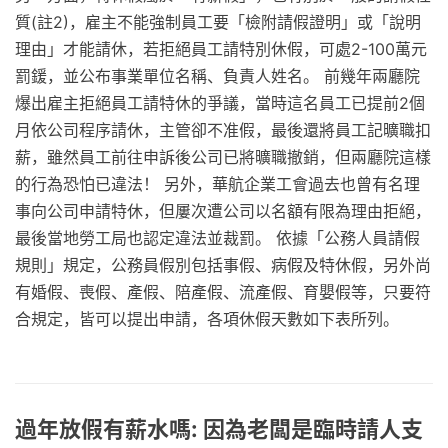
質(註2)，雇主不能強制員工要「檢附請假證明」或「說明
理由」才能請休，若拒絕員工請特別休假，可處2-100萬元
罰鍰，並公布事業單位名稱、負責人姓名。 前幾年兩廳院
爆出雇主拒絕員工請特休的爭議，當時這名員工已提前2個
月依公司程序請休，主管卻不准假，最後還將員工記曠職扣
薪，雖然員工前往申訴後公司已將曠職撤銷，但兩廳院這樣
的行為恐怕已違法！ 另外，華航企業工會過去也曾有名理
事向公司申請特休，但屢次遭公司以名額有限為理由拒絕，
最後當地勞工局也認定違法並裁罰。 依據「公務人員請假
規則」規定，公務員假別包括事假、病假及特休假，另外尚
有婚假、喪假、產假、陪產假、流產假、育嬰假等，只要符
合規定，皆可以提出申請，各項休假天數如下表所列。
過年放假有薪水嗎: 因為老闆是臨時請人支