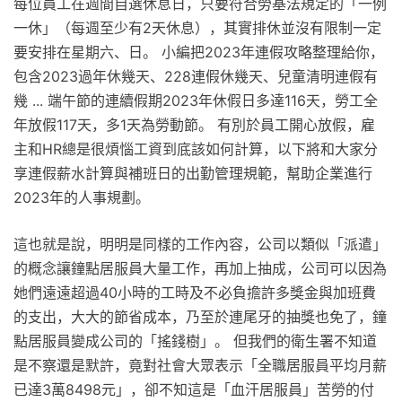
每位員工在週間自選休息日，只要符合勞基法規定的「一例
一休」（每週至少有2天休息），其實排休並沒有限制一定
要安排在星期六、日。 小編把2023年連假攻略整理給你，
包含2023過年休幾天、228連假休幾天、兒童清明連假有
幾 ... 端午節的連續假期2023年休假日多達116天，勞工全
年放假117天，多1天為勞動節。 有別於員工開心放假，雇
主和HR總是很煩惱工資到底該如何計算，以下將和大家分
享連假薪水計算與補班日的出勤管理規範，幫助企業進行
2023年的人事規劃。
這也就是說，明明是同樣的工作內容，公司以類似「派遣」
的概念讓鐘點居服員大量工作，再加上抽成，公司可以因為
她們遠遠超過40小時的工時及不必負擔許多獎金與加班費
的支出，大大的節省成本，乃至於連尾牙的抽獎也免了，鐘
點居服員變成公司的「搖錢樹」。 但我們的衛生署不知道
是不察還是默許，竟對社會大眾表示「全職居服員平均月薪
已達3萬8498元」，卻不知這是「血汗居服員」苦勞的付