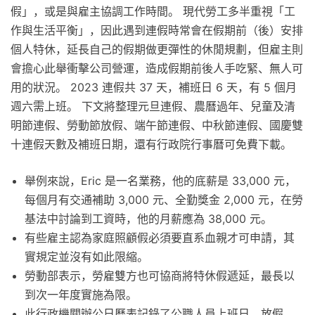
假」，或是與雇主協調工作時間。 現代勞工多半重視「工
作與生活平衡」，因此遇到連假時常會在假期前（後）安排
個人特休，延長自己的假期做更彈性的休閒規劃，但雇主則
會擔心此舉衝擊公司營運，造成假期前後人手吃緊、無人可
用的狀況。 2023 連假共 37 天，補班日 6 天，有 5 個月
週六需上班。 下文將整理元旦連假、農曆過年、兒童及清
明節連假、勞動節放假、端午節連假、中秋節連假、國慶雙
十連假天數及補班日期，還有行政院行事曆可免費下載。
舉例來說，Eric 是一名業務，他的底薪是 33,000 元，
每個月有交通補助 3,000 元、全勤獎金 2,000 元，在勞
基法中討論到工資時，他的月薪應為 38,000 元。
有些雇主認為家庭照顧假必須要直系血親才可申請，其
實規定並沒有如此限縮。
勞動部表示，勞雇雙方也可協商將特休假遞延，最長以
到次一年度實施為限。
此行政機關辦公日曆表記錄了公職人員上班日、放假