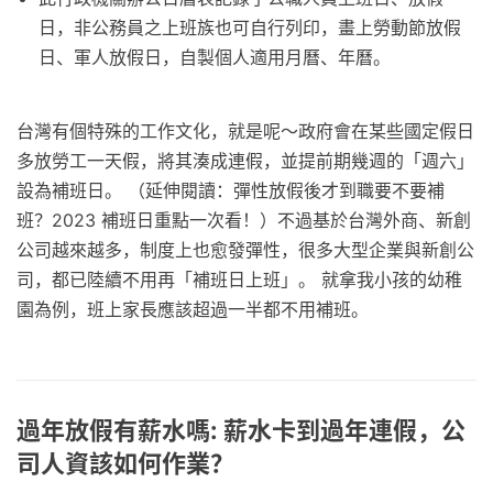
日，非公務員之上班族也可自行列印，畫上勞動節放假
日、軍人放假日，自製個人適用月曆、年曆。
台灣有個特殊的工作文化，就是呢～政府會在某些國定假日
多放勞工一天假，將其湊成連假，並提前期幾週的「週六」
設為補班日。 （延伸閱讀：彈性放假後才到職要不要補
班？2023 補班日重點一次看！）不過基於台灣外商、新創
公司越來越多，制度上也愈發彈性，很多大型企業與新創公
司，都已陸續不用再「補班日上班」。 就拿我小孩的幼稚
園為例，班上家長應該超過一半都不用補班。
過年放假有薪水嗎: 薪水卡到過年連假，公
司人資該如何作業？