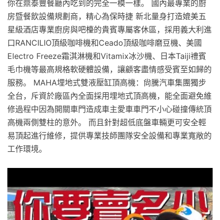
你在鼎泰豐餐廳內吃到的完全一模一樣。 國內最專業的廚
房暨餐飲設備規劃商，精心為保時捷 新北量身打造媲美五
星級酒店專業廚房與吧檯的貴賓專屬客休區，採用義大利進
口RANCILIO頂級咖啡機和Ceado頂級咖啡磨豆機、美國
Electro Freeze霜淇淋機和Vitamix冰沙機、日本Taiji禮賓
毛巾機等最高規格軟硬體設備，讓顧客盡情感受賓至如歸的
服務。 MAHA埋地式雙液壓缸頂高機：尙騰汽車集團獨步
全台，斥資於廠區內全面採用埋地式頂高機，能全面避免維
修過程中因為開關車門造成車主愛車車門不小心碰撞傳統頂
高機兩側雙柱的意外。 而且針對超低底盤車輛更可安全輕
易頂起進行維修，提供專業技師團隊安全設備和專業寬敞的
工作環境。