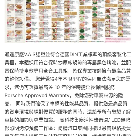
通過原廠V.A.S認證並符合德國DIN工業標準的頂級客製化工
具櫃，本體採用符合保時捷原廠規範的專屬黑色烤漆，並配
置保時捷車款專用全套工具組，確保專業技師擁有最高品質
的維修設備。 您若覺得4年不限里程的保固無法滿足您的需
求，您仍可選擇最高達 10 年的保時捷延長保固服務
Porsche Approved Warranty，免除您對車輛來源的隱
憂。 同時我們確保了車輛的性能與品質，提供您最高品質
的賞車環境與絕對優質的服務的同時，還給予所有您想了解
車輛的細節與專業知識。 高科技集塵活性碳過濾/ LED無陰
影照明烤漆預備工作區：尙騰汽車集團同樣以最高規格投資