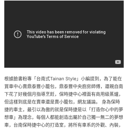
根據臉書粉專「台南式Tainan Style」小編提到，為了能在
賞車中心賣鼎泰豐小籠包，鼎泰豐中央廚房師傅，還親自南
下花了好幾個月指導烹飪，保時捷中心裡面有商用級蒸爐，
但這樣到底是在賣車還是賣小籠包，網友議論。 身為保時
捷的車主，最引以為傲的就是保時捷是以「打造你心中的夢
想車」為理念，每個人都能創造出屬於自己獨一無二的夢想
車，台南保時捷中心的打造室，將所有車系的外觀、內裝，