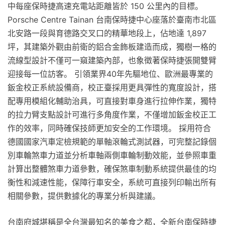
中每座保時捷高速充電站距離皆於 150 公里內的目標。
Porsche Centre Tainan 台南保時捷中心座落於臺南市北區
北安路一段與育德路交叉口的精華地段上，佔地達 1,897
坪，其建築外觀由前衛的鋁合金飾板建造而成，獨樹一格的
流線型設計不僅可一窺建築內部，也象徵著保時捷張開雙臂
迎接每一位訪客。 引領業界40年先驅地位、歐洲最專業的
鈑金校正系統設備商，校正臺採用更具彈性的寬度設計，搭
配專用模組化輔助治具，可直接對車身進行拉伸作業，獨特
的拉力臂支點設計可進行多角度作業，不僅增加鈑金校正工
作的效率，同時確保技師更加安全的工作環境。 採用符合
德國國家汽車定檢規範的單軸滾輪式測試器，可完整記錄個
別車輪煞車力道並分析車軸兩側車輪制動效能，並參照車重
計算出整體煞車力道參數，確保煞車制動系統提供最佳的均
衡性和減速性能，保障行車安全，系統可直接列印輸出所有
相關參數，提供數據化的專業分析與建議。
台南府城堪稱是全台灣最知名的美食之都，全新台南保時捷