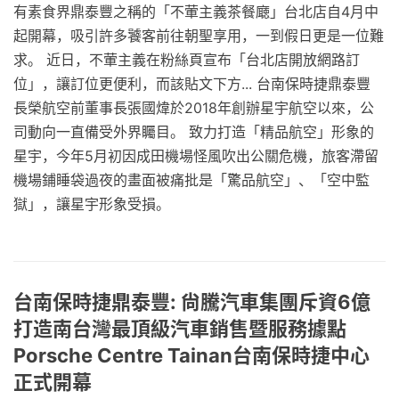
有素食界鼎泰豐之稱的「不葷主義茶餐廰」台北店自4月中
起開幕，吸引許多饕客前往朝聖享用，一到假日更是一位難
求。 近日，不葷主義在粉絲頁宣布「台北店開放網路訂
位」，讓訂位更便利，而該貼文下方... 台南保時捷鼎泰豐
長榮航空前董事長張國煒於2018年創辦星宇航空以來，公
司動向一直備受外界矚目。 致力打造「精品航空」形象的
星宇，今年5月初因成田機場怪風吹出公關危機，旅客滯留
機場鋪睡袋過夜的畫面被痛批是「驚品航空」、「空中監
獄」，讓星宇形象受損。
台南保時捷鼎泰豐: 尙騰汽車集團斥資6億
打造南台灣最頂級汽車銷售暨服務據點
Porsche Centre Tainan台南保時捷中心
正式開幕