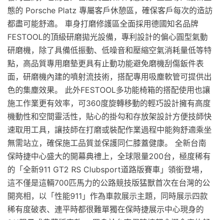
態的 Porsche Platz 專屬客戶休憩區，確保客戶每次的造訪
都盡可能舒適。 車身打磨修護區全面採用德國知名品牌
FESTOOL的頂級研磨拋光設備，專利設計的偏心圓型氣動
研磨機，除了具備低振動、低噪音和壓縮空氣消耗量低等特
點，高品質專用磨墊更具有止動功能避免磨機刮傷鈑件表
面，研磨機內建的噴射流技術，搭配專用吸塵軟管可提供出
色的集塵效果。 此外FESTOOL多功能椅箱的搭配使用也讓
施工作業更有效率，可360度旋轉移動的輕巧設計擁有高度
機動性和空間靈活性，貼心的掛勾和存放架設計方便技師快
速取用工具，讓技師在打磨或裝配作業過程中能夠舒適乘坐
無需站立，確保施工品質並保護同仁膝蓋健康。 全新台南
保時捷中心盛大的開幕典禮上，全球限量200台，極度稀有
的「全新911 GT2 RS Clubsport道路版賽車」領銜登場，
這不僅是這輛700匹馬力的公路競技版猛獸首次在台灣的公
開亮相，以「性能911」作為車款展示主題，同時展示四款
稀有度破表、連平時都很難單獨在保時捷展示中心現身的