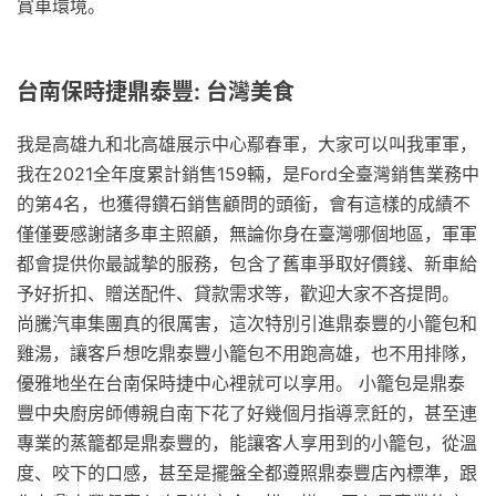
賞車環境。
台南保時捷鼎泰豐: 台灣美食
我是高雄九和北高雄展示中心鄢春軍，大家可以叫我軍軍，
我在2021全年度累計銷售159輛，是Ford全臺灣銷售業務中
的第4名，也獲得鑽石銷售顧問的頭銜，會有這樣的成績不
僅僅要感謝諸多車主照顧，無論你身在臺灣哪個地區，軍軍
都會提供你最誠摯的服務，包含了舊車爭取好價錢、新車給
予好折扣、贈送配件、貸款需求等，歡迎大家不吝提問。
尚騰汽車集團真的很厲害，這次特別引進鼎泰豐的小籠包和
雞湯，讓客戶想吃鼎泰豐小籠包不用跑高雄，也不用排隊，
優雅地坐在台南保時捷中心裡就可以享用。 小籠包是鼎泰
豐中央廚房師傅親自南下花了好幾個月指導烹飪的，甚至連
專業的蒸籠都是鼎泰豐的，能讓客人享用到的小籠包，從溫
度、咬下的口感，甚至是擺盤全都遵照鼎泰豐店內標準，跟