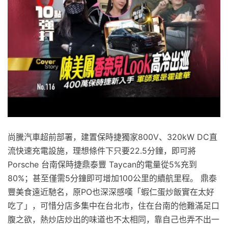
尚騰汽車超前部署，建置保時捷獨家800V、320kW DC直
流快速充電設施，理想條件下只要22.5分鐘，即可將
Porsche 台南保時捷鼎泰豐 Taycan的電量從5%充到
80%；甚至僅需5分鐘即可增加100公里的續航里程。 鼎泰
豐美食遠近馳名，原PO也深深感嘆「蝦仁蛋炒飯實在太好
吃了」，可惜分店多集中在台北市，住在台南的他難滿足口
腹之欲，熱炒店炒出的味道也不太相同，靠自己也弄不出一