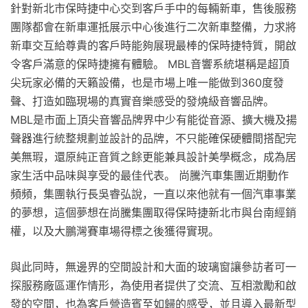
針對新北市保時捷中心交到客戶手中的每輛新車，售後服務
團隊都會在新車運抵展示中心後進行二次新車整備，力求將
新車交互給尊貴的客戶時能夠展現最棒的保時捷特質，開啟
令客戶滿意的保時捷擁有體驗。 MBL音響系統堪稱是超頂
尖玩家必備的天籟設備，也是市場上唯一能做到360度發
聲、打造如臨現場的真實音樂感受的發燒級音響品牌。
MBL是市面上頂尖音響品牌界中少有能從音源、擴大機及揚
聲器進行統整規劃並設計的品牌，不只能確保硬體間搭配完
美無瑕，還原純正音質之餘更能兼具設計美學概念，成為居
家生活中品味與享受的最佳代表。 尚騰汽車集團近期動作
頻頻，集團執行長吳睿弘說，一直以來他就有一個汽車事業
的夢想，這個夢想在尚騰集團取得保時捷新北市與台南經銷
權，以及大鵬灣賽車場得標之後獲得實現。
與此同時，無邊界的空間設計和大面的玻璃窗讓參訪者可一
探服務廠區運作情形，為使用者提供了交流、互相激勵和啟
發的空間，也為客戶營造賓至如歸的感受，並且導入最新型