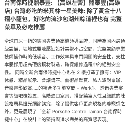
台南保時捷鼎泰豐: 【高雄左營】鼎泰豐(高雄
店) 台灣必吃的米其林一星美味: 除了黃金十八
摺小籠包，好吃的流沙包湖州粽這裡也有 完整
菜單及必吃推薦
全球首屈一指的德國專業頂高機領導品牌，同時為國內最頂
級設備，埋地式雙液壓缸設計美觀不占空間，完整兼顧專業
技師操作時的低噪音、工作效率與車門開關的安全性，支柱
本體採用超高硬度鋼材製造，確保維修過程中的絕對安全
性。 同時全新台南保時捷中心也在 2 樓打造了擁有：VIP
休憩、精品展示、會議講座、藝術品鑑賞、私人派對舉辦、
音樂電影欣賞…..的複合多功能空間 – Werk1。 透過專業宴
會等級吧檯設置、高階進口家具，搭配饒富人性且細膩的陳
設格局與燈光細節講究，除了提供客戶更高規格的尊寵感之
外，更是展現了「全新 Porsche Centre Tainan 台南保時
捷中心」在設計上的堅持與追求完美的高質感表現。