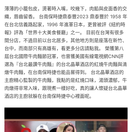
薄薄的小籠包皮，燙著時入嘴，咬幾下，肉餡與皮面香的交
織，唇齒留香。 台南保時捷鼎泰豐2023 鼎泰豐於 1958 年
在台北信義路起家，1996 年進軍日本，更曾被評《紐約時
報》評為「世界十大美食餐廳」之一。 目前在台灣有很多
間分店，不過目前以台北居多，其他地方則是座落在新竹、
台中，而南部只有高雄有，看更多分店請點我。 榮獲第八
屆台北國際牛肉麵節冠軍，也曾獲美國有線電視網CNN評
選為『台北最讚牛肉麵』的台北晶華酒店的紅燒牛肉麵與清
燉牛肉麵，在台南保時捷也能品嘗得到。 台北晶華酒店的
主廚精心監製的牛肉麵，我點的是紅燒口味，湯頭濃郁，牛
肉燉得非常入味，跟現煮一樣好吃，真的讓人懷疑台北晶華
酒店的主廚就躲在台南保時捷中心裡面呢。