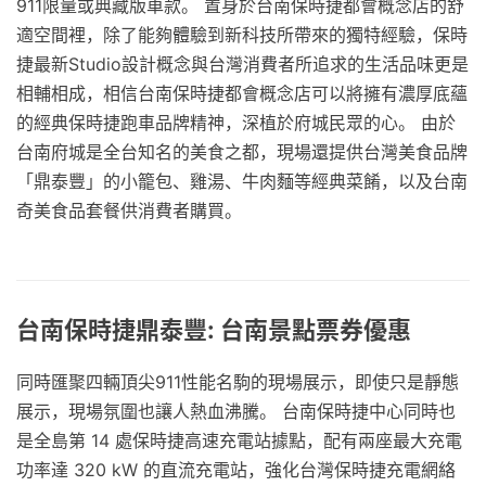
911限量或典藏版車款。 置身於台南保時捷都會概念店的舒
適空間裡，除了能夠體驗到新科技所帶來的獨特經驗，保時
捷最新Studio設計概念與台灣消費者所追求的生活品味更是
相輔相成，相信台南保時捷都會概念店可以將擁有濃厚底蘊
的經典保時捷跑車品牌精神，深植於府城民眾的心。 由於
台南府城是全台知名的美食之都，現場還提供台灣美食品牌
「鼎泰豐」的小籠包、雞湯、牛肉麵等經典菜餚，以及台南
奇美食品套餐供消費者購買。
台南保時捷鼎泰豐: 台南景點票券優惠
同時匯聚四輛頂尖911性能名駒的現場展示，即使只是靜態
展示，現場氛圍也讓人熱血沸騰。 台南保時捷中心同時也
是全島第 14 處保時捷高速充電站據點，配有兩座最大充電
功率達 320 kW 的直流充電站，強化台灣保時捷充電網絡