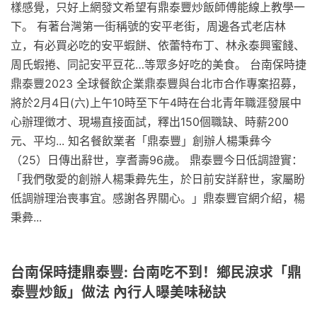
樣感覺，只好上網發文希望有鼎泰豐炒飯師傅能線上教學一
下。 有著台灣第一街稱號的安平老街，周邊各式老店林
立，有必買必吃的安平蝦餅、依蕾特布丁、林永泰興蜜餞、
周氏蝦捲、同記安平豆花…等眾多好吃的美食。 台南保時捷
鼎泰豐2023 全球餐飲企業鼎泰豐與台北市合作專案招募，
將於2月4日(六)上午10時至下午4時在台北青年職涯發展中
心辦理徵才、現場直接面試，釋出150個職缺、時薪200
元、平均... 知名餐飲業者「鼎泰豐」創辦人楊秉彝今
（25）日傳出辭世，享耆壽96歲。 鼎泰豐今日低調證實：
「我們敬愛的創辦人楊秉彜先生，於日前安詳辭世，家屬盼
低調辦理治喪事宜。感謝各界關心。」鼎泰豐官網介紹，楊
秉彜...
台南保時捷鼎泰豐: 台南吃不到！鄉民淚求「鼎
泰豐炒飯」做法 內行人曝美味秘訣