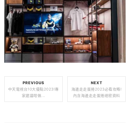
PREVIOUS
NEXT
中天電視台10大優點2023!專
海邊走走蛋捲2023必看攻略!
家建議咁做...
內含海邊走走蛋捲絕密資料