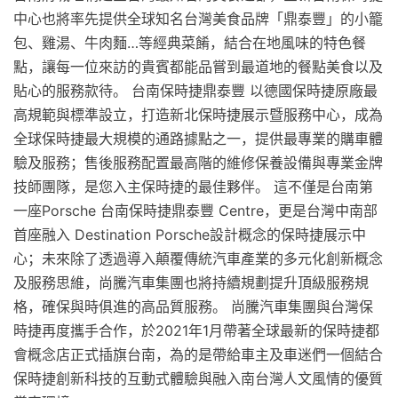
中心也將率先提供全球知名台灣美食品牌「鼎泰豐」的小籠
包、雞湯、牛肉麵…等經典菜餚，結合在地風味的特色餐
點，讓每一位來訪的貴賓都能品嘗到最道地的餐點美食以及
貼心的服務款待。 台南保時捷鼎泰豐 以德國保時捷原廠最
高規範與標準設立，打造新北保時捷展示暨服務中心，成為
全球保時捷最大規模的通路據點之一，提供最專業的購車體
驗及服務；售後服務配置最高階的維修保養設備與專業金牌
技師團隊，是您入主保時捷的最佳夥伴。 這不僅是台南第
一座Porsche 台南保時捷鼎泰豐 Centre，更是台灣中南部
首座融入 Destination Porsche設計概念的保時捷展示中
心；未來除了透過導入顛覆傳統汽車產業的多元化創新概念
及服務思維，尚騰汽車集團也將持續規劃提升頂級服務規
格，確保與時俱進的高品質服務。 尚騰汽車集團與台灣保
時捷再度攜手合作，於2021年1月帶著全球最新的保時捷都
會概念店正式插旗台南，為的是帶給車主及車迷們一個結合
保時捷創新科技的互動式體驗與融入南台灣人文風情的優質