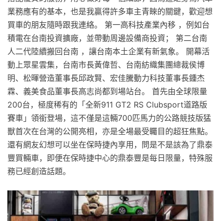
業務應有的基本，也是我贏得許多車主青睞的關鍵，歡迎想
買車的朋友隨時跟我連絡。 第一高科技產業內移 ，例如台
積電在台南投資擴廠，並帶動周邊設備商投資； 第二台南
人二代陸續搬回台南 ，讓台南本土企業有新氣象。 開幕活
動上眾星雲集，台南市長黃偉哲、台南紡織集團總裁侯博
明、松暉營造董事長邱政賢、宏佳騰動力科技董事長鍾杰
霖、義美食品董事長高志尚都到場站台。 首先由全球限量
200台，極度稀有的「全新911 GT2 RS Clubsport道路版
賽車」領銜登場，這不僅是這輛700匹馬力的公路競技版猛
獸首次在台灣的公開亮相，亦是全場最受矚目的超狂焦點。
還有網友幻想可以坐在保時捷內享用，問是不是該為了鼎泰
豐買輛車，即便在保時捷中心的鼎泰豐是每日限量，特殊服
務已經創造話題。