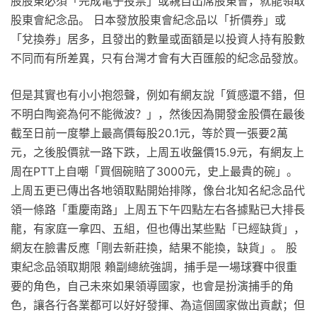
股股東必須「完成電子投票」或親自出席股東會，就能領取
股東會紀念品。 日本發放股東會紀念品以「折價券」或
「兌換券」居多，且發出的數量或面額是以投資人持有股數
不同而有所差異，只有台灣才會有大百匯般的紀念品發放。
但是其實也有小小抱怨聲，例如有網友說「質感還不錯，但
不明白陶瓷為何不能微波？」，然後因為開發金股價在最後
截至日前一度攀上最高價每股20.1元，等於買一張要2萬
元，之後股價就一路下跌，上周五收盤價15.9元，有網友上
周在PTT上自嘲「買個碗賠了3000元，史上最貴的碗」。
上周五更已傳出各地領取點開始排隊，像台北知名紀念品代
領一條路「重慶南路」上周五下午四點左右各據點已大排長
龍，有家庭一拿四、五組，但也傳出某些點「已經缺貨」，
網友在臉書反應「剛去新莊換，結果不能換，缺貨」。 股
東紀念品領取期限 賴副總統強調，捕手是一場球賽中很重
要的角色，自己未來如果領導國家，也會是扮演捕手的角
色，讓各行各業都可以好好發揮、為這個國家做出貢獻；但