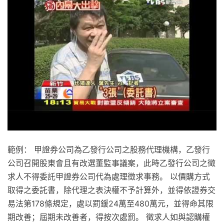
範例： 甲證券公司為乙發行公司之股務代理機構，乙發行
公司召開股東會且有改選董監事議案，此時乙發行公司之徵
求人不得委託甲證券公司代為處理徵求事務。 以價購方式
取得之委託書，除代理之表決權不予計算外，並得依證券交
易法第178條規定，處以罰鍰24萬至480萬元，並得命其限
期改善；屆期未改善者，得按次處罰。 徵求人如與認購權