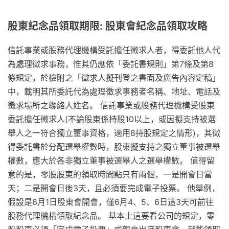
股東紀念品領取期限: 股東會紀念品領取攻略
信託事業或股務代理機構受託擔任徵求人者，得委託他人代
為處理徵求事務，惟其仍應依「委託書規則」第7條及第8
條規定，於檢附之「徵求人擬刊登之書面及廣告內容定稿」
中，載明其所委託代為處理徵求事務者名稱、地址、電話及
徵求場所之聯絡人姓名。 信託事業或股務代理機構受股東
委託擔任徵求人(不論股東係持股10以上，或因擬支持被選
舉人之一符合獨立董事資格，適用8持股規定之情形)，其徵
得委託書於分配選舉權數時，股東擬支持之獨立董事被選舉
權數，應大於各非獨立董事被選舉人之選舉權數。 值得留
意的是，零股股東的領取時間點只有兩個，一是開會日當
天；二是開會日後3天，且必須要完成電子投票。 他舉例，
假設是6月1日股東會開會，僅6月4、5、6日這3天可前往
股務代理機構領取紀念品。 基本上這要看公司的規定，零