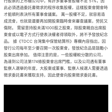
行股票的上市櫃公司中，有許多董事會股權不足 51%，因
此必須透過委託書徵求的程序收集股權，這樣股東會開會時
才能順利表決所有董事會議案。 萬一股權不足，就容易造
成流會，也就是還要再加開股東臨時會來審查議案，勞民又
傷財。 需留意持股未滿1000股之股東，除股東親自出席股
東會或以電子方式行使表決權者得領取外，將不予發放紀念
品。 據《TDCC 台灣集中保管結算所》專欄內容指出，因
發行公司每年至少要召開一次股東會，發放紀念品是鼓勵小
股東出席參加。 值得注意的是，一些股權較分散的公司，
為達到公司法第174條股東會出席門檻，以及公司遇有董事
監察人選舉的年度，大股東或董事、監察人候選人需要透過
徵求委託書來獲取支持，因此便會向股東徵求委託書。