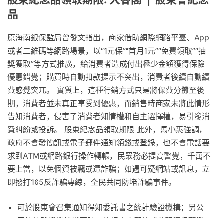
品
原海南銀保監局曾發文指出，商家借助網際網路平臺、App
或者二維碼等網路場景，以“1元保”“首月1元”“免費領取”“抽
獎獲取”等方式推廣，給消費者造成付出極少金額獲得保險
優惠錯覺；購買時自動扣款提示不突出，消費者後續自動續
費感覺突兀。 實質上，這種行銷方式只是將保費分攤至後
期，消費者並未真正享受到優惠，而銷售時商家未將此情形
告知消費者，侵害了消費者知情權和自主選擇權，易引發消
費糾紛或投訴。 股東紀念品領取期限 此外，馬小惠強調，
政府不會發簡訊或電子郵件通知領錢或登錄，也不會電話要
求到ATM或網路銀行操作轉帳，民眾務必提高警覺，千萬不
要上當，以免個資被竊或遭詐騙；如遇可疑網站或訊息，立
即撥打165反詐騙專線，全民共同防堵詐騙事件。
可於股東會召集通知得知委託書之統計驗證機構；另公