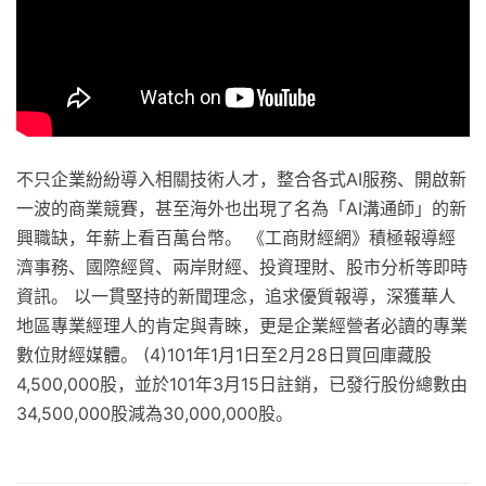
不只企業紛紛導入相關技術人才，整合各式AI服務、開啟新
一波的商業競賽，甚至海外也出現了名為「AI溝通師」的新
興職缺，年薪上看百萬台幣。 《工商財經網》積極報導經
濟事務、國際經貿、兩岸財經、投資理財、股市分析等即時
資訊。 以一貫堅持的新聞理念，追求優質報導，深獲華人
地區專業經理人的肯定與青睞，更是企業經營者必讀的專業
數位財經媒體。 (4)101年1月1日至2月28日買回庫藏股
4,500,000股，並於101年3月15日註銷，已發行股份總數由
34,500,000股減為30,000,000股。