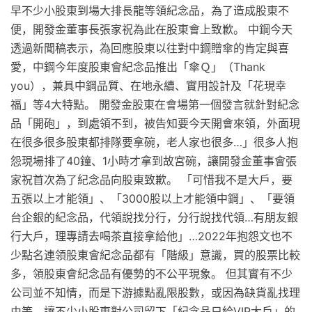
早不少小股東到場大排長龍等領紀念品，為了造成股東不
便，開發金董事長張家祝為此在股東會上致歉。 中鋼今天
透過新聞稿表示，為回應股東以往對中鋼贈傘的肯定與喜
愛，中鋼今年度股東會紀念品推出「傘Ｑ」（Thank
you），兼具中鋼品質、在地永續、實用設計及「花現幸
福」等4大特點。 開發金股東在會場第一個發言就針對紀念
品「開砲」，到處領不到，被告知要今天開會來領，外面現
在很多很多股東都排隊要拿碗，老人家也很多…」很多人抱
怨現場排了40鐘、1小時才拿到故宮碗，讓開發金董事會張
家祝首次為了紀念品向股東致歉。 「可惜我不是大戶，要
五張以上才能領」、「3000股以上才能領中鋼」、「要領
台企銀的紀念品，代領說找分行，分行說找代領…有朋友銀
行大戶，理專請去喝茶直接拿給他」…2022年抱怨文也不
少點名連領股東會紀念品都有「階級」意識，買的股票比較
多，領股東會紀念品有優勢的不公平現象。 但其實有不少
公司並不知情，而是下游據點亂限股數，或因為缺貨亂找理
由等，讓不少小股東對公司留下「紀念品只給VIP大戶」的