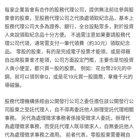
每家企業皆會有合作的股務代理公司，提供無法前往參與股
東會的股東，至股務代理公司之代換處領取紀念品，基本上
股務代理公司大多為證券、銀行，全台設點眾多，對於投資
人來說領取紀念品十分方便。 不過需注意如果要請股務代
理公司代領，通常需支付一筆代領費（約30元）領取紀念
品。 零股的股東，有的是完成電子投票才能領，或是得親
自出席股東會才能領，公司方面設定門檻，主要也是怕投資
人貪小便宜，都只買一股的股票。 例如：花台幣29元的中
鋼，就可以領到傘Q，或是花19元買一股國喬，拿幾千元的
導磁盤。
股務代理機構係經由公開發行公司之委任擔任該公開發行公
司股東之受託代理人，自不得再委託他人辦理受託代理相關
事務。 另代為處理徵求事務者係接受徵求人委託，辦理代
為處理徵求事務，而受託代理人既非徵求人，自無委託他人
代為處理徵求事務之適用。 前者代表，零股股東需要親自