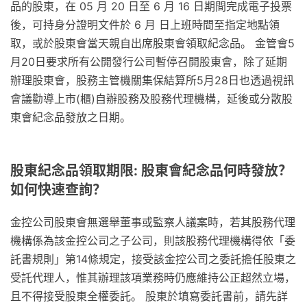
品的股東，在 05 月 20 日至 6 月 16 日期間完成電子投票
後，可持身分證明文件於 6 月 日上班時間至指定地點領
取，或於股東會當天親自出席股東會領取紀念品。 金管會5
月20日要求所有公開發行公司暫停召開股東會，除了延期
辦理股東會，股務主管機關集保結算所5月28日也透過視訊
會議勸導上市(櫃)自辦股務及股務代理機構，延後或分散股
東會紀念品發放之日期。
股東紀念品領取期限: 股東會紀念品何時發放？
如何快速查詢？
金控公司股東會無選舉董事或監察人議案時，若其股務代理
機構係為該金控公司之子公司，則該股務代理機構得依「委
託書規則」第14條規定，接受該金控公司之委託擔任股東之
受託代理人，惟其辦理該項業務時仍應維持公正超然立場，
且不得接受股東全權委託。 股東於填寫委託書前，請先詳