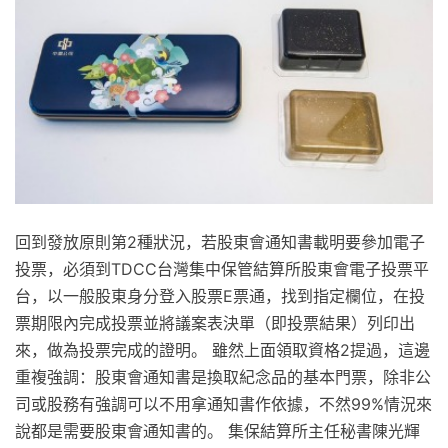
回到發放原則第2種狀況，若股東會通知書載明要參加電子
投票，必須到TDCC台灣集中保管結算所股東會電子投票平
台，以一般股東身分登入股票E票通，找到指定欄位，在投
票期限內完成投票並將議案表決單（即投票結果）列印出
來，做為投票完成的證明。 雖然上面領取資格2提過，這邊
重複強調：股東會通知書是換取紀念品的基本門票，除非公
司或股務有強調可以不用拿通知書作依據，不然99%情況來
說都是需要股東會通知書的。 集保結算所主任秘書陳光輝