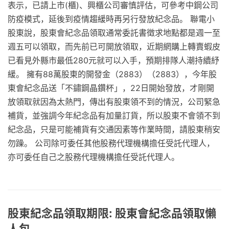
表示，已請上市(櫃)、興櫃公司審慎評估，可參考中鋼公司
防疫模式，延後到疫情趨緩時再另行發放紀念品。 聯電小
股東說，股東會紀念品領取通常委託書徵求地點都是週一至
週五可以領取，而先前已可開放領取，近期網購上轉賣蝦皮
已看見外縣市最低280元就可以入手，預期排隊人潮持續紓
緩。 擁有88萬股東的開發金（2883）（2883），今年股
東會紀念品送「不鏽鋼晶鑽杯」，22日開始發放，才剛開
放領取就因為太熱門，傳出有股東領不到的情況，公司緊急
補貨，並強調今年紀念品有加量訂貨，所以股東不會領不到
紀念品，只是可能補貨有交通因素等作業時間，請股東稍安
勿躁。 公司除可委任其他股務代理機構擔任受託代理人，
亦可委任自己之股務代理機構擔任受託代理人。
股東紀念品領取期限: 股東會紀念品領取懶
人包