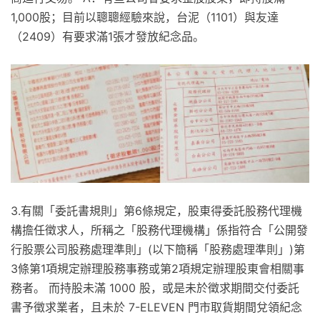
1,000股；目前以聰聰經驗來說，台泥（1101）與友達
（2409）有要求滿1張才發放紀念品。
3.有關「委託書規則」第6條規定，股東得委託股務代理機
構擔任徵求人，所稱之「股務代理機構」係指符合「公開發
行股票公司股務處理準則」(以下簡稱「股務處理準則」)第
3條第1項規定辦理股務事務或第2項規定辦理股東會相關事
務者。 而持股未滿 1000 股，或是未於徵求期間交付委託
書予徵求業者，且未於 7-ELEVEN 門市取貨期間兌領紀念