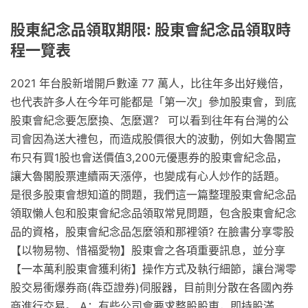
股東紀念品領取期限: 股東會紀念品領取時
程一覽表
2021 年台股新增開戶數達 77 萬人，比往年多出好幾倍，
也代表許多人在今年可能都是「第一次」參加股東會，到底
股東會紀念要怎麼換、怎麼選？ 可以看到往年有台灣的公
司會因為送大禮包，而造成股價很大的波動，例如大魯閣宣
布只有買1股也會送價值3,200元優惠券的股東會紀念品，
讓大魯閣股票連續兩天漲停，也變成有心人炒作的話題。
是很多股東會想知道的問題，我們這一篇整理股東會紀念品
領取懶人包和股東會紀念品領取常見問題，包含股東會紀念
品的資格，股東會紀念品怎麼領和那裡領? 在臉書分享零股
【以物易物、惜福愛物】股東會之各項重要訊息，並分享
【一本萬利股東會獲利術】操作方式及執行細節，讓台灣零
股交易衝爆券商(犇亞證券)伺服器，目前則分散在各國內券
商進行交易。 A：有些公司會要求整股股東，即持股滿