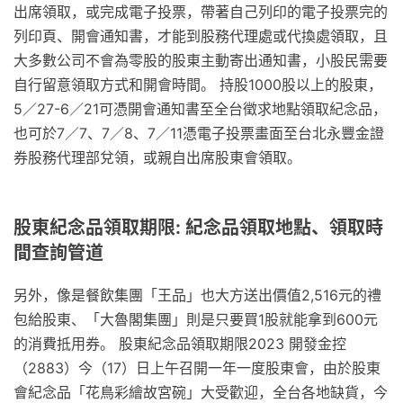
出席領取，或完成電子投票，帶著自己列印的電子投票完的
列印頁、開會通知書，才能到股務代理處或代換處領取，且
大多數公司不會為零股的股東主動寄出通知書，小股民需要
自行留意領取方式和開會時間。 持股1000股以上的股東，
5／27-6／21可憑開會通知書至全台徵求地點領取紀念品，
也可於7／7、7／8、7／11憑電子投票畫面至台北永豐金證
券股務代理部兌領，或親自出席股東會領取。
股東紀念品領取期限: 紀念品領取地點、領取時
間查詢管道
另外，像是餐飲集團「王品」也大方送出價值2,516元的禮
包給股東、「大魯閣集團」則是只要買1股就能拿到600元
的消費抵用券。 股東紀念品領取期限2023 開發金控
（2883）今（17）日上午召開一年一度股東會，由於股東
會紀念品「花鳥彩繪故宮碗」大受歡迎，全台各地缺貨，今