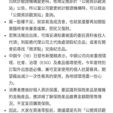
司統計驗證機構變更時，依規定應即於「公開資訊觀測
站」公告，所以當公司變更統計驗證機構時，可以經由
「公開資訊觀測站」查詢。
萬一股權不足，就容易造成流會，也就是還要再加開股
東臨時會來審查議案，勞民又傷財。
若無法親自出席，可填妥通知書被面的委託資料後找人
代領；到股務代理公司之代換處領取紀念品；或者在開
會前尋找「徵求點」兌換紀念品。
中鋼今（18）日發布新聞稿表示，中鋼公司向來重視環
境、社會、治理（ESG）及產品循環使用，今年度特別
訂製外出旅遊必備，兼可宜家使用的個人抗菌餐具，期
望藉由減少一次性餐具的使用，為地球環境盡一份心
力。
消費者應做好個人資訊保護，要認識到保險産品是複雜
的金融産品，應詳細了解保險産品繳費金額期限等情
況，不宜盲目購買保險。
因此，大家在買進零股前，建議還是先到「公開資訊觀