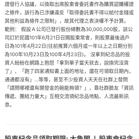
證發行人協議，以換取出席股東會委託書作為購買認購權證
之條件，該行為已涉嫌違反「取得委託書不得以給付金錢或
其他利益為條件之限制」，故其代理之表決權不予計算。
範例： 假設Ａ公司已發行股份總數為30,000,000股，該公
司訂於民國101年6月21日召開股東常會，則股票最後過戶
日為101年4月22日(往前推算六個月或一年以上之日期分別
為100年10月23日及100年4月23日)。 沒拿到紀念品的投
資人紛紛在網路上抱怨「拿到單子當天就去，說換完沒貨
了」、「跑了四家通知書上面的地址，還在可領取日期內，
通通都沒有」…等等，甚至不少投資人天天在社群上發問
「請問哪裡還有開發金的碗能夠領？」，靠社群臉友「資訊
傳遞、團結力量大」互相交流領紀念品地點、人流最新訊
息。
股東紀念品領取期限: 大魯閣 ❘ 股東會紀念