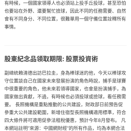
有時候，一個國家領導人也必須站上投手丘投球，甚至恐怕
也要站在外野、還要幫忙撿球，因此不同的任務需要、自然
會有不同身分、不同位置，很難單用一個守備位置詮釋所有
事情。
股東紀念品領取期限: 股票投資術
副總統賴清德出訪巴拉圭，身為棒球迷的他，今天以棒球攻
守位置談自己在國家未來發展扮演的角色時說，捕手是球賽
中很重要的角色，他未來若領導國家，也會是扮演捕手，為
國家做出貢獻，不過，有時候也必須投球或撿球，看任務需
要。 長照機構是重點推動的公共建設，財政部日前預告促
參重大公共建設範圍，新增住宿型長照機構適用標準，符合
四大條件將可適用促參法租稅優惠，預計今年8月發布。 凡
本網站註明“來源：中國網財經”的所有作品，均為本網合法