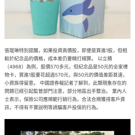
張琨琳特別提醒，如果投資高價股，即便是買進1股，但相
較於紀念品的價格，成本差仍要精打細算。 以立積
（4968）為例，股價570多元，但紀念品是50元的全家禮
物卡，買進1股要花超過570元，與50元的價值差距甚遠，
小資族得留意。 中國證券報記者了解到，此類現象存在的
問題已經引起監管部門注意，部分地區出手整治。 業內人
士表示，保險公司應規範行銷行為，合法合規獲得客戶資
訊，不得有不實説明等誘騙客戶投保的行為。