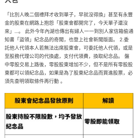
「比別人晚二個禮拜才收到單子，早就沒得換」甚至有永豐
金的股東在網路上抱怨「股東會都開完了，今天單子還沒
來」…。 此外今年內湖也傳出有婦人一一到別人家信箱偷通
知書「盜領」紀念品的奇聞，也登上社會新聞版面。 2.委
託他人代領本人若無法出席股東會，可委託他人代領，或是
至股務代理公司的代換處，支付代領費，換取紀念品。 盤
中零股交易上路後，零股股東增加不少，但不是所有零股股
東都可以領紀念品，如果是為了股東紀念品而買進股票，必
須先查明領取條件再行動 。