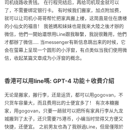
司机绕路收贵钱。 在行程完结后，再给司机现金就可以
了，不需要绑定银行卡。 有时候我们搬家，加点附加费，
就可以让司机小哥哥帮忙把家具搬上楼，这简直是住在唐楼
的小仙女的福音！ 我爸媽和妹妹也是我來大陸之後才辦的
微信，他們一開始還想用Line跟我聯繫，我說很難用，他們
才都辦了微信..... 当messenger有新信息跳出来的时候，它
会在萤幕上呈现一个圆形的小浮窗，有点类似当我们使用微
信，收起某篇文章成为小浮窗的概念。
香港可以用line嗎: GPT-4 功能＋收費介紹
无论是搬家，搬行李，还是运货，都可以用gogovan，不
只货车容量大，而且费用比的士便宜多了！ 有次本糖搬
家，用gogovan，只要一趟就可以把所有家具行李从九龙
城搬到了太子，还只需要75港币，小编当时觉得又方便又
快捷，还便宜。 之前男友也為了我辦過Line，但是僅限於