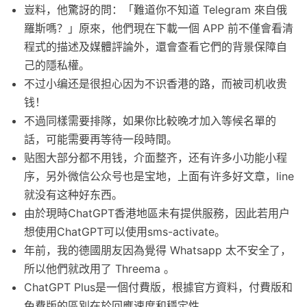
豈料，他驚訝的問：「難道你不知道 Telegram 來自俄
羅斯嗎？」原來，他們現在下載一個 APP 前不僅會看清
程式的描述及媒體評論外，還會查看它們的背景保障自
己的隱私權。
不过小编还是很担心因为不识香港的路，而被司机收贵
钱！
不過同樣需要排隊，如果你比較晚才加入等候名單的
話，可能需要再等待一段時間。
贴图大部分都不用钱，介面整齐，还有许多小功能小程
序，另外微信公众号也是宝地，上面有许多好文章，line
就没有这种好东西。
由於現時ChatGPT香港地區未有提供服務，因此若用户
想使用ChatGPT可以使用sms-activate。
年前，我的德國朋友因為覺得 Whatsapp 太不安全了，
所以他們就改用了 Threema 。
ChatGPT Plus是一個付費版，根據官方資料，付費版和
免費版的區別在於回應速度和穩定性。