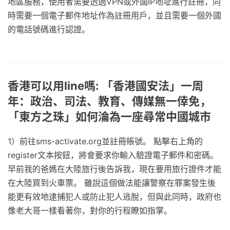
地區服務，使用者需要透過VPN或外國IP地址進行註冊，同
時需要一個電子郵件地址作為註冊用戶，並且需要一個外國
的電話號碼進行認證。
香港可以用line嗎: 「香港國安法」一周
年：政治、司法、教育、傳媒無一倖免，
「東方之珠」如何淪為一座尋常中國城市
1）前往sms-activate.org並註冊賬號。 點擊右上角的
register文本按鈕，將會要求你輸入驗證電子郵件和密碼。
早前我的爸媽在大陸旅行後告訴我，現在要用旅行證件才能
在大陸買到火車票。 雖說這個做法能讓警察在罪案發生後
能更有效地逮捕犯人或防止犯人逃脫，但與此同時，政府也
像老大哥一樣看著你，對你的行程瞭如指掌。