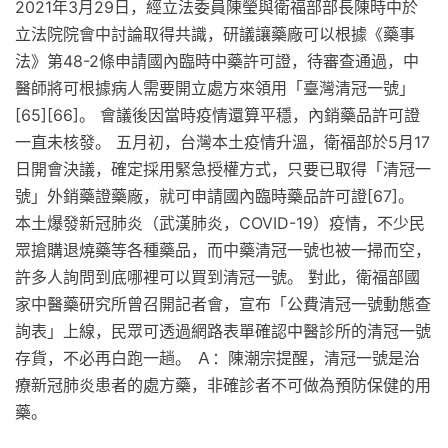
2021年3月29日，經立法委員陳瑩與衛福部部長陳時中於
立法院院會中討論取得共識，研議讓藥廠可以根據《藥事
法》第48-2條申請國內臨時中藥許可證，待審查通過，中
醫師將可根據病人需要開立處方來領用「臺灣清冠一號」
[65][66]。 會議後因當時疫情還算平穩，內銷藥品許可證
一直未核發。 五月初，台灣本土疫情升溫，衛福部於5月17
日開會決議，確定採用緊急授權方式，只要已取得「清冠一
號」外銷藥證藥廠，就可申請國內臨時藥品許可證[67]。
本土爆發新冠肺炎（武漢肺炎，COVID-19）疫情，不少民
眾搶購退燒藥等各種藥品，而中藥清冠一號也被一掃而空，
許多人詢問到底哪裡可以買到清冠一號。 對此，衛福部國
家中醫藥研究所曾召開記者會，宣布「公費清冠一號動態查
詢表」上線，民眾可透過網路表單確認中醫診所的清冠一號
存貨，不必再白跑一趟。 Ａ：陳潮宗提醒，清冠一號是治
療新冠肺炎患者的處方藥，非確診者不可做為預防保健的用
藥。