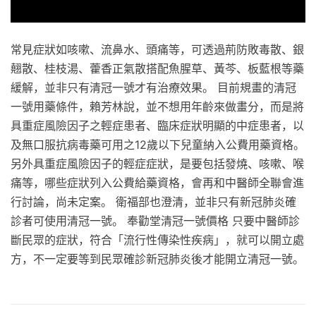
常見症狀如咳嗽、流鼻水、頭痛等，可透過荊防敗毒散、銀
翹散、桂枝湯、藿香正氣散搭配魚腥草、黃芩、板藍根等藥
緩解，並非只有清冠一號才有治療效果。 目前規畫的清冠
一號用藥條件，賴芳林說，並不想用年齡來做畫分，而是將
具重症風險因子之輕症患者、臨床症狀明顯的中症患者，以
及無口服抗病毒藥可用之12歲以下兒童納入公費用藥資格。
另外具重症風險因子的輕症症狀，是要包括發燒、咳嗽、喉
痛等，哪些症狀列入公費給藥資格，會再和中醫師全聯會進
行討論，尚未定案。 衛福部也澄清，並非只有新冠肺炎確
診者可使用清冠一號。 奉勸堂清冠一號價格 只要中醫師診
斷民眾的症狀，符合「流行性傳染性疾病」，就可以開立處
方，不一定要等到民眾確診新冠肺炎後才能開立清冠一號。