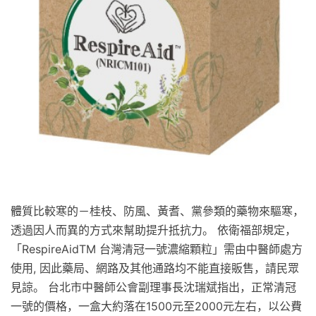
體質比較寒的－桂枝、防風、黃耆、黨參類的藥物來驅寒，
透過因人而異的方式來幫助提升抵抗力。 依衛福部規定，
「RespireAidTM 台灣清冠一號濃縮顆粒」需由中醫師處方
使用, 因此藥局、網路及其他通路均不能直接販售，請民眾
見諒。 台北市中醫師公會副理事長沈瑞斌指出，正常清冠
一號的價格，一盒大約落在1500元至2000元左右，以公費