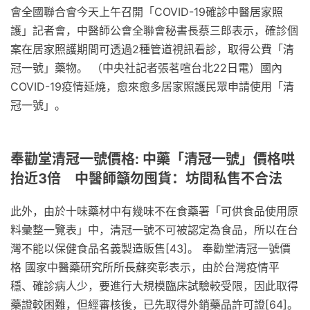
會全國聯合會今天上午召開「COVID-19確診中醫居家照
護」記者會，中醫師公會全聯會秘書長蔡三郎表示，確診個
案在居家照護期間可透過2種管道視訊看診，取得公費「清
冠一號」藥物。 （中央社記者張茗喧台北22日電）國內
COVID-19疫情延燒，愈來愈多居家照護民眾申請使用「清
冠一號」。
奉勸堂清冠一號價格: 中藥「清冠一號」價格哄
抬近3倍 中醫師籲勿囤貨：坊間私售不合法
此外，由於十味藥材中有幾味不在食藥署「可供食品使用原
料彙整一覽表」中，清冠一號不可被認定為食品，所以在台
灣不能以保健食品名義製造販售[43]。 奉勸堂清冠一號價
格 國家中醫藥研究所所長蘇奕彰表示，由於台灣疫情平
穩、確診病人少，要進行大規模臨床試驗較受限，因此取得
藥證較困難，但經審核後，已先取得外銷藥品許可證[64]。