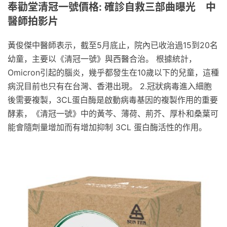
奉勸堂清冠一號價格: 確診自救三部曲曝光 中
醫師拍影片
黃俊傑中醫師表示，截至5月底止，院內已收治過15到20名
幼童，主要以《清冠一號》與西醫合治。 根據統計，
Omicron引起的腦炎，幾乎都發生在10歲以下的兒童，這種
病況目前也只有在台灣、香港出現。 2.冠狀病毒進入細胞
後需要複製，3CL蛋白酶是啟動病毒基因的複製作用的重要
酵素，《清冠一號》中的黃芩、薄荷、荊芥、厚朴和桑葉可
能會隨劑量增加而有增加抑制 3CL 蛋白酶活性的作用。