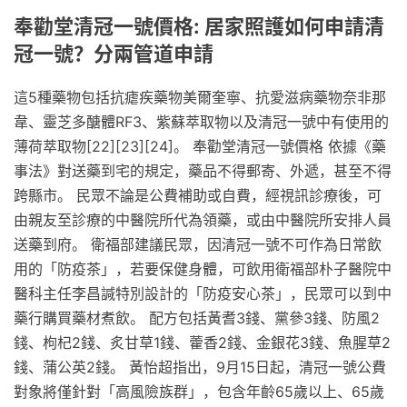
奉勸堂清冠一號價格: 居家照護如何申請清
冠一號？分兩管道申請
這5種藥物包括抗瘧疾藥物美爾奎寧、抗愛滋病藥物奈非那
韋、靈芝多醣體RF3、紫蘇萃取物以及清冠一號中有使用的
薄荷萃取物[22][23][24]。 奉勸堂清冠一號價格 依據《藥
事法》對送藥到宅的規定，藥品不得郵寄、外遞，甚至不得
跨縣市。 民眾不論是公費補助或自費，經視訊診療後，可
由親友至診療的中醫院所代為領藥，或由中醫院所安排人員
送藥到府。 衛福部建議民眾，因清冠一號不可作為日常飲
用的「防疫茶」，若要保健身體，可飲用衛福部朴子醫院中
醫科主任李昌諴特別設計的「防疫安心茶」，民眾可以到中
藥行購買藥材煮飲。 配方包括黃耆3錢、黨參3錢、防風2
錢、枸杞2錢、炙甘草1錢、藿香2錢、金銀花3錢、魚腥草2
錢、蒲公英2錢。 黃怡超指出，9月15日起，清冠一號公費
對象將僅針對「高風險族群」，包含年齡65歲以上、65歲