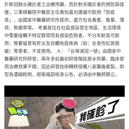
於新冠肺炎確診者之治療用藥，而針對非確診者的預防與保
健，三軍總醫院中醫部主任黃怡嘉也建議可飲用「防疫
茶」，由國家中醫藥研究所提供，處方包含黃耆、桑葉、薄
荷、魚腥草等。 考量居住在社區感染發生地區、生活環境
中需要接觸不特定群眾而有感染危險者，不分年齡皆可飲
用；惟要留意有肝炎及自體免疫疾病（如：全身性紅斑狼
瘡）等患者，不宜使用。 Ａ：「台灣清冠一號」由國家中
醫藥研究所研發，兩年多前最初研發階段是水煎藥，臨床使
用治療效果不錯，因此研發技術轉移授權八家藥廠產製，劑
型為濃縮粉劑，經衛福部核准公告，必須由中醫師開立。