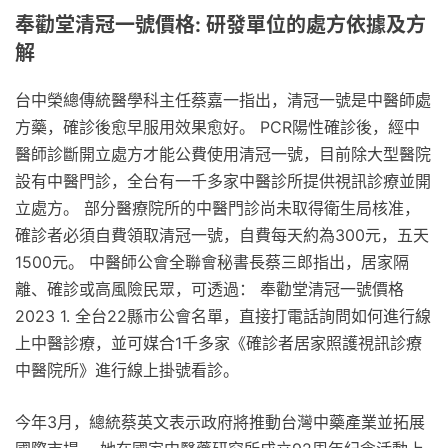
奉勸堂清冠一號價格: 研發單位的處方依據及方
解
台中榮總傳統醫學科主任蔡嘉一指出，清冠一號是中醫師處
方藥，確診後愈早服用效果愈好。 PCR陽性確診後，經中
醫師診斷開立處方才能公費使用清冠一號，目前除大型醫院
設有中醫門診，全台有一千多家中醫診所提供視訊診療並開
立處方。 部分醫療院所的中醫門診尚未取得衛生局核准，
確診者必須自費領取清冠一號，自費每天約為300元，五天
1500元。 中醫師公會全聯會秘書長蔡三郎指出，居家隔
離、確診或高風險民眾，可透過： 奉勸堂清冠一號價格
2023 1. 全台22縣市公會名單，直接打電話詢問如何進行線
上中醫診療，並可媒合1千多家《確診者居家照護視訊診療
中醫院所》進行線上掛號看診。
今年3月，總統蔡英文表示政府將推動台灣中藥產業並拓展