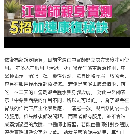
依衛福部規定購買，目前需經由中醫師開立處方簽後才可使
用。 許多人在服用「清冠一號」後產生嚴重腹瀉作用，中
醫師表示「清冠一號」藥性偏涼，腸胃比較虛弱、敏感者，
容易在服用後出現輕微腹瀉。 若還是有嚴重腹瀉情形，可
吃一～二天的止瀉劑避免脫水與身體虛弱。 對此中醫師表
示「中藥與西藥的作用不同，所以是可以的」，為了避免在
胃酸的作用下產生化學反應，「清冠一號」與西藥間隔一小
時服用，誰先誰後都沒問題。 而兩者都有服用，並不會造
成藥劑過量的危險，中醫師也提醒，若能由醫師針對身體狀
況做實際調整會更為完善。 這樣單薄的臨床結果，再加上