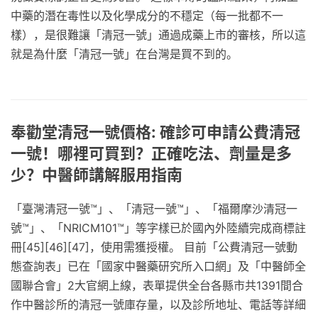
中藥的潛在毒性以及化學成分的不穩定（每一批都不一
樣），是很難讓「清冠一號」通過成藥上市的審核，所以這
就是為什麼「清冠一號」在台灣是買不到的。
奉勸堂清冠一號價格: 確診可申請公費清冠
一號！哪裡可買到？正確吃法、劑量是多
少？中醫師講解服用指南
「臺灣清冠一號™」、「清冠一號™」、「福爾摩沙清冠一
號™」、「NRICM101™」等字樣已於國內外陸續完成商標註
冊[45][46][47]，使用需獲授權。 目前「公費清冠一號動
態查詢表」已在「國家中醫藥研究所入口網」及「中醫師全
國聯合會」2大官網上線，表單提供全台各縣市共1391間合
作中醫診所的清冠一號庫存量，以及診所地址、電話等詳細