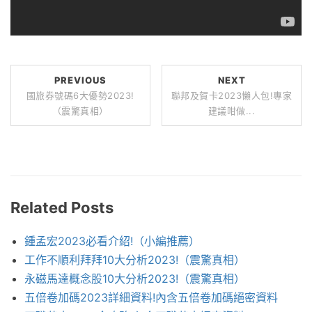
PREVIOUS
NEXT
國旅券號碼6大優勢2023!
聯邦及賀卡2023懶人包!專家
（震驚真相）
建議咁做...
Related Posts
鍾孟宏2023必看介紹!（小編推薦）
工作不順利拜拜10大分析2023!（震驚真相）
永磁馬達概念股10大分析2023!（震驚真相）
五倍卷加碼2023詳細資料!內含五倍卷加碼絕密資料