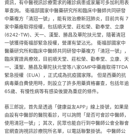
資訊，有中醫視訊診療需求的確診病患或家屬可多加利用表
單查詢。 衛福部國家中醫藥研究所和臨床中醫師共同研發
中藥複方「清冠一號」，能有效治療新冠肺炎，目前共有 7
家中藥廠取得授權，包括順天堂、莊松榮、勸奉堂、立康
(6242-TW)、天一、漢聖、勝昌及華陀扶元堂，隨著清冠
一號獲得衛福部緊急授權，營運有望沾光。 衛福部國家中
醫藥研究所和臨床中醫師共同研發中藥複方「清冠一號」，
臨床實證具療效，目前順天堂、莊松榮、勸奉堂、立康、天
一、漢聖、勝昌及華陀扶元堂等八家GMP中藥廠取得TFDA
緊急授權（EUA），正式成為抗疫國家隊。 但是西藥的抗
病毒藥自費使用時，則設立了許多用藥資格審查，包括年逾
65歲、有慢性病等有感染後變為重症的條件。
蔡三郎說，首先是透過「健康益友APP」線上掛號，如果是
由設有中醫部的醫院看診，可以詢問「是否可會診中醫師，
使用清冠一號」；其次，民眾也能自行到中醫師公會全聯會
官網查詢視訊診療院所名單，以電話聯繫掛號。 中醫師公