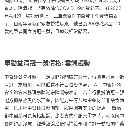
國際市場。 她在國家中醫藥研究所成立92周年紀念活動上
致詞，稱清冠一號有效降低COVID-19的致死率。 在2022
年4月的一場記者會上，三軍總醫院中醫部主任黃怡嘉表
示，自兩年前取得緊急授權以來，他已為200多名3至100
歲的患者開立清冠一號，且療效相當顯著。
奉勸堂清冠一號價格: 雲端趨勢
中醫師公會呼籲，一定要問診開處方取藥，否則自己買「類
清冠」來服用，可能體質不符合還恐傷身。 Ａ：中醫師公
會全聯會常務理事陳潮宗陳潮宗表示，若自行根據清冠一號
配方抓藥熬煮的水煎藥，因配方中有八種中藥材並非藥食兩
用，且未經中醫師診斷調劑，服用則有安全的疑慮。 衛福
部中醫藥司長黃怡超說，患者真的有服藥需求時，可以與中
醫師視訊診療，經辨證論治依病情給予和清冠一號相同中藥