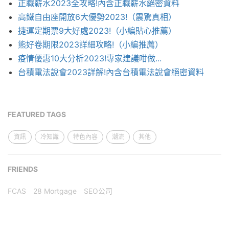
正職薪水2023全攻略!內含正職薪水絕密資料
高鐵自由座開放6大優勢2023!（震驚真相）
捷運定期票9大好處2023!（小編貼心推薦）
熊好卷期限2023詳細攻略!（小編推薦）
疫情優惠10大分析2023!專家建議咁做...
台積電法說會2023詳解!內含台積電法說會絕密資料
FEATURED TAGS
資訊
冷知識
特色內容
潮流
其他
FRIENDS
FCAS
28 Mortgage
SEO公司