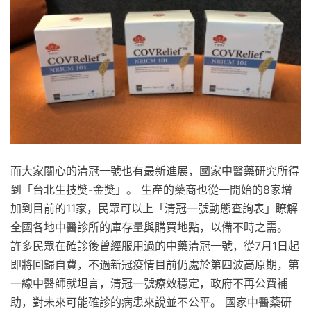
而大家關心的清冠一號也有最新進展，國家中醫藥研究所得
到「台北生技獎-金獎」。 生產的藥商也從一開始的8家增
加到目前的11家，民眾可以上「清冠一號動態查詢表」瞭解
全國各地中醫診所的庫存量與購買地點，以備不時之需。
許多民眾在確診後曾經服用過的中藥清冠一號，從7月1日起
即將回歸自費，不過新冠疫情目前仍處於第四波高原期，第
一線中醫師就坦言，清冠一號療效穩定，政府不再公費補
助，對未來可能確診的病患來說並不公平。 國家中醫藥研