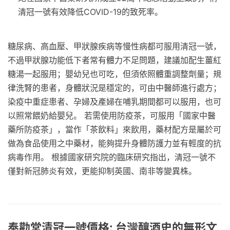
清冠一號有效降低COVID-19的致死率。
糖尿病、高血壓、甲狀腺疾病等慢性病都可服用清冠一號，
不過甲狀腺功能低下者常有體力不足問題，建議加配生薑紅
糖湯一起服用；嬰幼兒也可吃，但須依照體重調整劑量；規
律洗腎的患者，身體狀況是穩定的，可由中醫師進行處方；
染疫中重症患者、孕婦及產婦在哺乳期間都可以服用，也可
以照常餵奶給嬰兒。 若需使用防疫茶，可服用「國家中醫
藥所防疫茶」，當作「茶飲料」來飲用，藥材配方是屬於可
做為食品使用之中藥材，能夠提升身體防護力並有輕度的抗
病毒作用。 根據國家研究院的臨床研究指出，清冠一號不
僅對新冠肺炎有效，更能抑制英國、南非等變異株。
奉勸堂清冠一號價格: 台灣釀酒史的無形文