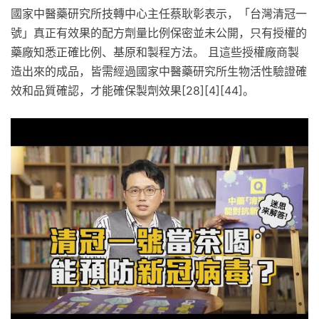
國家中醫藥研究所技轉中心主任蔡耿彰表示，「台灣清冠一
號」真正有效果的配方劑量比例保密並未公開，只有授權的
藥廠知悉正確比例、基原和製程方法。 且這些授權廠商製
造出來的成品，皆需經過國家中醫藥研究所生物活性驗證確
效和品質確認，才能確保製劑效果[28][4][44]。