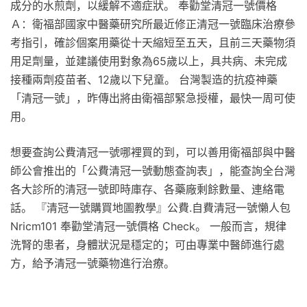
成分的水煎劑，以緩解不適症狀。 奉勸堂清冠一號價格
Ａ：衛福部國家中醫藥研究所最近修正清冠一號臨床治療參
考指引，確診個案用藥從十天縮短至五天，且前三天藥物須
用足劑量，並建議使用對象為65歲以上，具共病、未完成
接種兩劑疫苗者、12歲以下兒童。 台灣製造的抗疫神藥
「清冠一號」，昨傳出將由衛福部緊急授權，最快一周可使
用。
想要查詢公費清冠一號哪裡買的到，可以善用衛福部與中醫
師公會推出的「公費清冠一號動態查詢表」，能查詢全台灣
各大診所的清冠一號即時庫存、各藥廠剩餘數量、連絡電
話。 『清冠一號購買地圖教學』公費.自費清冠一號懶人包
Nricm101 奉勸堂清冠一號價格 Check。 一般而言，規律
洗腎的患者，身體狀況是穩定的；可由專業中醫師進行處
方，給予清冠一號藥物進行治療。