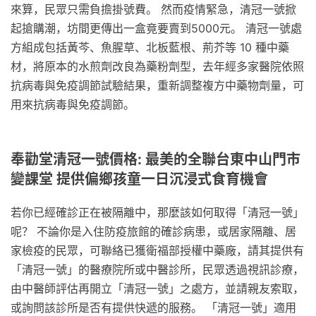
來算，民眾只需負擔掛號費。 然而疫情緊急，清冠一號掀
起搶購潮，坊間更傳出一盒竟要賣到5000元。 清冠一號處
方組成包括黃芩、魚腥草、北板藍根、荊芥等 10 種中藥
材，將原本的水煎劑改良為藥粉劑型，去年經多家醫院依照
抗病毒與免疫調節試驗結果，重新調整複方中藥物劑量，可
用來抗病毒與免疫調節。
奉勸堂清冠一號價格: 最美的全聯台東中山門市
變課堂 提供偏鄉孩童一日沉浸式食育機會
若你已經確診正在被隔離中，那麼該如何取得「清冠一號」
呢？ 不論你是入住防疫旅館的確診病患，或居家隔離、居
家檢疫的民眾，可聯絡已獲衛福部授權中藥廠，請其提供有
「清冠一號」的醫療院所或中醫診所，民眾透過視訊診療，
由中醫師評估再開立「清冠一號」之處方，並請親友索取，
或詢問該診所是否有提供快遞的服務。 「清冠一號」適用