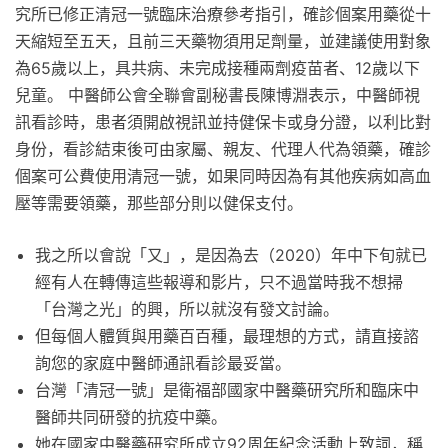
究所已修正清冠一號臨床治療參考指引，確診個案用藥從十
天縮短至五天，且前三天藥物須用足劑量，並建議使用對象
為65歲以上，具共病、未完成接種兩劑疫苗者、12歲以下
兒童。 中醫師公會全聯會副秘書長陳博淵表示，中醫師視
訊看診時，患者須開啟視訊並持健保卡或身分證，以利比對
身份，看診結束後可由家屬、親友、代理人代為領藥，確診
個案可公費使用清冠一號，如果同時因為有其他疾病如高血
壓等需要領藥，那些部分則以健保支付。
我之所以會說「又」，是因為去（2020）年中下旬就已
經有人在轉傳這些報導和影片，只不過當時我不想掃
「台灣之光」的興，所以就沒有發文討論。
但每個人體質與用藥百百種，最理想的方式，請直接諮
詢您的家庭中醫師通訊看診最妥當。
台灣「清冠一號」是衛福部國家中醫藥研究所和臨床中
醫師共同研發的抗疫中藥。
她在國家中醫藥研究所成立92周年紀念活動上致詞，稱