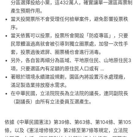
分區選擇投給小黨，這432萬人，確實讓單一選區兩票制
產生預期作用。
當天投開票所不會受理任何檢舉案件，避免影響投票秩
序。
當天依舊可以投票，投票所會開設「防疫專區」，只要
民眾體溫過高就會被引導到獨立圈票處，加發一次性手
套，投票過後遮屏、圈票桶也會進行消毒。
另外，各自皆再細分為區域、平地原住民、山地原住民3
項，只要選區內有足額的原住民人口或有 ...
著眼於環境永續建設規劃，園區內將設置污水處理廠，
滿足製造業排放廢水需求。
在中華民國，立法院院長為立法院的議長，連同副院長
（副議長）由所有立法委員互選產生。
依據《中華民國憲法》第39條、第63條、第104條、第105
條，以及《憲法增修條文》第2條至第7條等規定，立法院