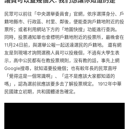
民眾可以前往「中央選舉委員會」官網，依序選擇身分、戶
籍地縣市、行政區、村里、鄰後，便能查詢戶籍地附近的投
票所；或者利用網站下方的「地圖快搜」功能進行查詢。
同時，投票通知單也會標明戶籍地附近的投票所，最晚會在
11月24日前，與選舉公報一起送達選民的戶籍地。 還有網
友是到現場才詢問選務人員可以投幾個，不過有大學生表
示，高中公民都有在教投票規則，沒有教的話，事先上網
Google搜尋，就知道要投幾個；也有較年長的民眾直呼
「覺得這是一個常識啊」、「這不是應該大家都知道的
嗎」，認為選前就應該要多去了解投票規定。 1912年中華
民國建立初期，共和國體遂吿確定。