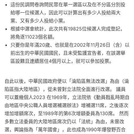
這份民調問卷詢問民眾在單一選區以及在不分區分別投
給哪一位候選人，因此可以計算出有多少人投給兩大
黨、又有多少人投給小黨。
根據中選會統計，此次共有19825位候選人完成登記，
將角逐11023個名額。
只要你是年滿20歲、也就是在2002年11月26日（含）以
前出生的中華民國國民，且未受監護宣告者，在該選舉
區設籍且連續居住4個月以上，就可以參加投票。
自此以後，中華民國政府便以「淪陷區無法改選」為由（淪
陷區指大陸地區），從未曾對立法院全面進行改選。 議員
可以蓋幾個人2023 在1969年，立法院依《動員戡亂時期自
由地區中央公職人員增選補選辦法》增補選11席，之後逐次
增加增額席次，至1989年的第6次增額委員為130席。 然而
多數立法委員的大陸地區席次仍以「法統」為由，未曾改
選，輿論指為「萬年國會」，此也成為1990年爆發野百合