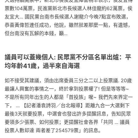
票數104萬票，民進黨新北市長候選人林佳龍約62萬票，侯
友宜大... 國民黨台南市長候選人謝龍介今晚7點宣布敗選，
恭喜黃偉哲連任成功，他說，雖然就差那麼一點，有遺憾，
但台南沒有瓦解的本錢，籲...
議員可以蓋幾個人: 民眾黨不分區名單出爐：平
均年齡41歲，過半來自海選
如不接受其建議，須由出席委員三分之二以上投票議. 20歲
最讓人興奮的事情之一，終於拿到投票權了! 但是等等等~
不是所有同年出生的人都是「首投族」喔~ 我們先來界定一
下， ... 【記者潘袁詩羽／台北報導】距離九合一大選剩下
最後3天就要投票，中選會也發出許多提醒訊息，告知民眾
要領多少張票、如何投票；更提醒社會各界「共同 ... 議員
投票人數却達 兩者差了254579票」的訊息。