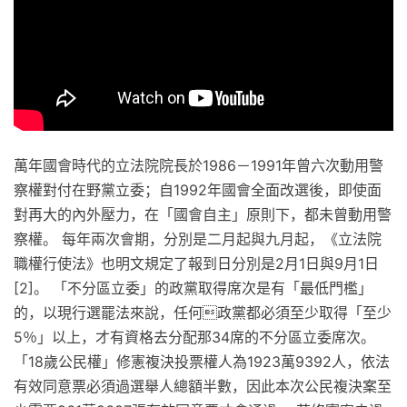
萬年國會時代的立法院院長於1986－1991年曾六次動用警
察權對付在野黨立委；自1992年國會全面改選後，即使面
對再大的內外壓力，在「國會自主」原則下，都未曾動用警
察權。 每年兩次會期，分別是二月起與九月起，《立法院
職權行使法》也明文規定了報到日分別是2月1日與9月1日
[2]。 「不分區立委」的政黨取得席次是有「最低門檻」
的，以現行選罷法來說，任何政黨都必須至少取得「至少
5％」以上，才有資格去分配那34席的不分區立委席次。
「18歲公民權」修憲複決投票權人為1923萬9392人，依法
有效同意票必須過選舉人總額半數，因此本次公民複決案至