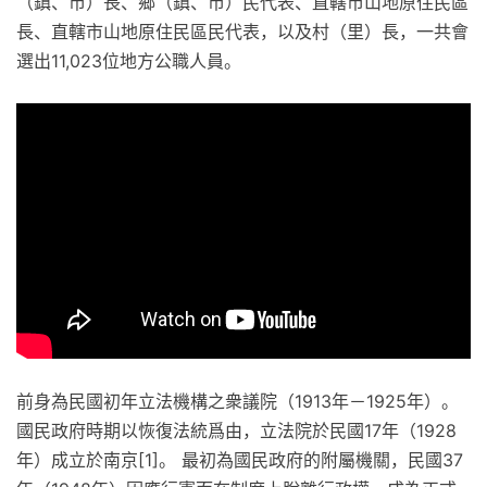
（鎮、市）長、鄉（鎮、市）民代表、直轄市山地原住民區
長、直轄市山地原住民區民代表，以及村（里）長，一共會
選出11,023位地方公職人員。
前身為民國初年立法機構之衆議院（1913年－1925年）。
國民政府時期以恢復法統爲由，立法院於民國17年（1928
年）成立於南京[1]。 最初為國民政府的附屬機關，民國37