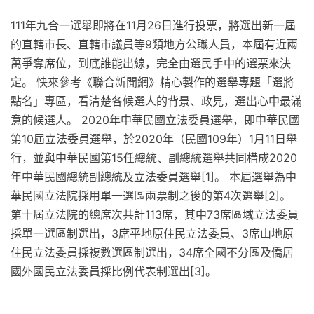
111年九合一選舉即將在11月26日進行投票，將選出新一屆
的直轄市長、直轄市議員等9類地方公職人員，本屆有近兩
萬爭奪席位，到底誰能出線，完全由選民手中的選票來決
定。 快來參考《聯合新聞網》精心製作的選舉專題「選將
點名」專區，看清楚各候選人的背景、政見，選出心中最滿
意的候選人。 2020年中華民國立法委員選舉，即中華民國
第10屆立法委員選舉，於2020年（民國109年）1月11日舉
行，並與中華民國第15任總統、副總統選舉共同構成2020
年中華民國總統副總統及立法委員選舉[1]。 本屆選舉為中
華民國立法院採用單一選區兩票制之後的第4次選舉[2]。
第十屆立法院的總席次共計113席，其中73席區域立法委員
採單一選區制選出，3席平地原住民立法委員、3席山地原
住民立法委員採複數選區制選出，34席全國不分區及僑居
國外國民立法委員採比例代表制選出[3]。