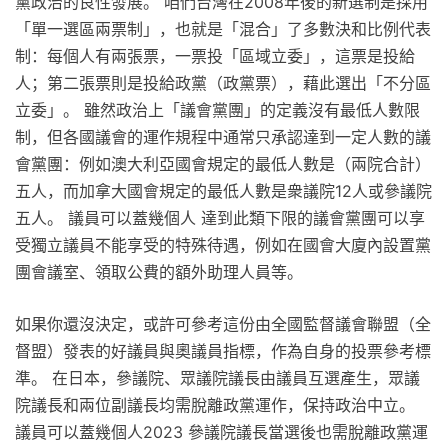
黨政治的良性發展。 咱們台灣在2008年後的新選制是採用
「單一選區兩票制」，也就是「混合」了多數決和比例代表
制：每個人有兩張票，一票投「區域立委」，這票是投給
人；第二張票則是投給政黨（政黨票），藉此選出「不分區
立委」。 雖然政治上「議會黨團」的定義沒有最低人數限
制，但各國議會的運作規程中通常只承認達到一定人數的議
會黨團：例如澳大利亞國會規定的最低人數是（兩院合計）
五人，而加拿大國會規定的最低人數是衆議院12人或參議院
五人。 議員可以蓋幾個人 達到此類下限的議會黨團可以享
受獨立議員不能享受的特殊待遇，例如在國會大廈內設置黨
團會議室、領取公費的額外助理人員等。
如果你還沒決定，或許可參考這份由全國監督議會聯盟（全
督盟）發表的好議員與奧議員指標，作為自身的投票參考標
準。 在日本，參議院、眾議院議長由議員互選產生，眾議
院議長和兩位副議長均需脫離政黨運作，保持政治中立。
議員可以蓋幾個人2023 參議院議長當選後也需脫離政黨運