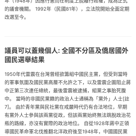
年（1948年）因應行憲而在制度上脫離行政權，成為正式
的議會機關。 1992年（民國81年），立法院開始全面定期
改選至今。
議員可以蓋幾個人: 全國不分區及僑居國外
國民選舉結果
1950年代雷震在台灣曾經欲籌組中國民主黨，但受到當時
的軍事氛圍及國民黨高層不允許之下，以及雷震企圖阻止蔣
中正第三次連任總統，最後雷震被逮捕，組黨之事胎死腹
中。 當時的非國民黨籍的政治人士通稱為「黨外」人士[註
7]。 由於青年黨與民社黨在戒嚴時代仍有合法地位，早期
有黨外人士參與該兩黨從政，但該兩黨始終無法跳脫政治花
瓶的路線，亦沒有實際的政治地位。 自從1928年蔣中正領
導國民革命軍北伐推翻北洋政府後至1948年，中國國民黨