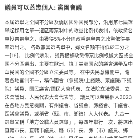
議員可以蓋幾個人: 黨團會議
本屆選舉之全國不分區及僑居國外國民部分，沿用第七屆選
舉起採用之單一選區兩票制中的政黨比例代表制，依政黨名
單投票選舉之，由獲得5%不分區政黨選舉票之政黨依得票
率選出之。 各政黨當選名單中，婦女名額不得低於二分之
一[16]。 比例代表制，議員根據政黨得票比例根據大區或全
國不分區選出，主要在歐洲、拉丁美洲國家的議會選舉及中
華民國的全國不分區立法委員等。 在中央民意機關中，隨
著各地官制不一，稱作國會（參議院/上議院、眾議院/下議
院）議員、國民議會/國民大會代表、立法院立法委員、立
法會議員、人民代表大會代表等。 議員可以蓋幾個人2023
在各地方民意機關，有州議會、省議會、縣議會、市議會、
區議會議員，或稱省（縣、市、鄉鎮）人大代表。 九合一
選舉又稱「地方公職人員選舉」，每四年舉行一次，將選出
直轄市長、直轄市議員、縣（市）長、縣（市）議員、鄉