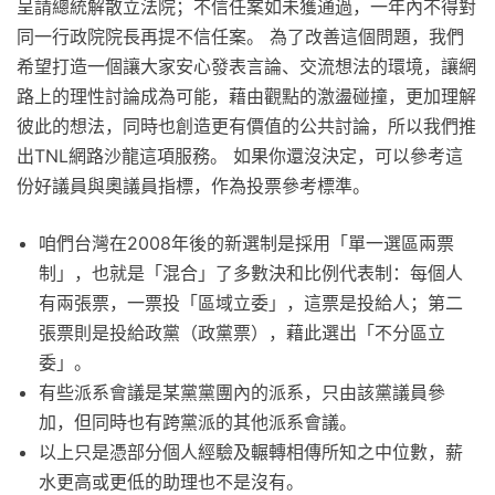
呈請總統解散立法院；不信任案如未獲通過，一年內不得對
同一行政院院長再提不信任案。 為了改善這個問題，我們
希望打造一個讓大家安心發表言論、交流想法的環境，讓網
路上的理性討論成為可能，藉由觀點的激盪碰撞，更加理解
彼此的想法，同時也創造更有價值的公共討論，所以我們推
出TNL網路沙龍這項服務。 如果你還沒決定，可以參考這
份好議員與奧議員指標，作為投票參考標準。
咱們台灣在2008年後的新選制是採用「單一選區兩票
制」，也就是「混合」了多數決和比例代表制：每個人
有兩張票，一票投「區域立委」，這票是投給人；第二
張票則是投給政黨（政黨票），藉此選出「不分區立
委」。
有些派系會議是某黨黨團內的派系，只由該黨議員參
加，但同時也有跨黨派的其他派系會議。
以上只是憑部分個人經驗及輾轉相傳所知之中位數，薪
水更高或更低的助理也不是沒有。