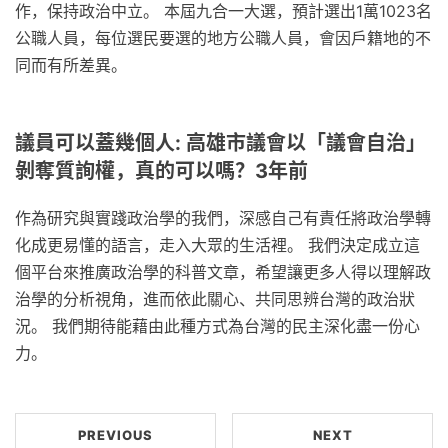
作，保持政治中立。 本屆九合一大選，預計選出1萬1023名
公職人員，每位選民要選的地方公職人員，會因戶籍地的不
同而有所差異。
議員可以蓋幾個人: 高雄市議會以「議會自治」
剝奪質詢權，真的可以嗎？3年前
作為研究與實踐政治學的我們，深感自己有責任將政治學轉
化成更易懂的語言，走入大眾的生活裡。 我們決定成立這
個平台來推廣政治學的科普文章，希望讓更多人得以理解政
治學的分析視角，進而依此關心、共同思辨台灣的政治狀
況。 我們期待能藉由此種方式為台灣的民主深化盡一份心
力。
PREVIOUS
NEXT