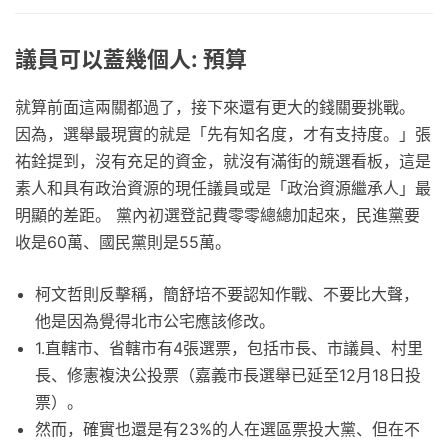
議員可以蓋幾個人: 預算
就算前面這兩關都過了，接下來還有更大的錢關要挑戰。
因為，選舉最現實的就是「先有知名度，才有支持度。」張
祐銓提到，沒有充足的資金，就沒有滿街的競選看板，這是
素人和具有政治資源的現任議員或是「政治資源繼承人」最
明顯的差距。 黨內初選登記費零零總總加起來，民進黨要
收是60萬、國民黨則是55萬。
柯文哲則反擊稱，簡舒培不要認知作戰、不要比大聲，
他是因為覺得北市公宅應該修改。
1.直轄市、省轄市有4張選票，包括市長、市議員、村里
長、修憲複決公投票（嘉義市長選舉已延至12月18日投
票）。
然而，確實也還是有23%的人在選區票投大黨、但在不