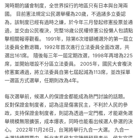
灣時期的議會制度，全世界採行的地區只有日本與台灣兩
國。 目前憲法規定公民選舉權為20歲，不過諸多立委認
為，該制度已經有過時之嫌，於今年三月發起修憲投票並通
過，並交由公民複決，完整18歲公民權修憲公投懶人包請點
擊相關報導觀看。 1991年，除第6次增額補選外的第一屆立
法委員全數退職，1992年首次進行立法委員全面改選，共
選出161席。 隨後每三年一屆定期改選，1998年再增為225
席，並開始增設不分區立法委員。 2005年，國民大會複決
修憲案通過，將立法委員自第七屆起減為113席，並改採單
一選區方式選舉，任期則改為4年。
每次選舉前，候選人的保證金都能成為熱門討論的話題。
反對保證金制度者，認為這是傷害民主，不利於人民的參
政，支持保證金制度者，則認為透過一定門檻，才能避免選
舉規模無限擴張，成本爆表，同時也能看出候選人參選的決
心。 2022年11月26日，台灣將舉行九合一大選。 九合一
大選持續開票中，新北市長侯友宜陣營稍早表示，侯友宜得