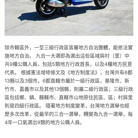
除市轄區外，一至三級行政區皆屬地方自治團體，能依法實
施地方自治。 九合一大選即為選出這些區域與村（里）中
共9種公職人員，包括5類地方行政首長，以及4種地方民意
代表。 根據憲法增修條文及《地方制度法》，台灣共有6都
13縣以及3個市，6都直轄市屬於一級行政區，基隆市、新
竹市、嘉義市以及其他13個縣，則屬二級行政區；三級行政
區包括鄉、鎮、縣轄市、直轄市山地原住民區、區；村與里
則是四級行政區。 隨著地方制度變革，台灣地方選舉也經
歷多次改革，從最早的三合一選舉，轉變為九合一選舉，每
4年一口氣選出9類的地方公職人員。