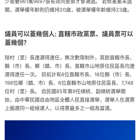
少需要961萬9697張有效同意票才會通過。 若修憲案未過
關，選舉權年齡則仍維持20歲，被選舉權年齡維持23歲。
議員可以蓋幾個人: 直轄市政黨票、議員票可以
蓋幾個？
除村（里）長連選得連任，無次數限制外，其餘直轄市長、
縣（市）長、鄉（鎮、市）長、直轄市山地原住民區長均連
選得連任一次。 目前計有6位直轄市長、16位縣（市）長、
198位鄉（鎮、市）長、6位直轄市山地原住民區長、7,748
位村（里）長。 自民國85年第9任總統、副總統選舉開
始，由中華民國自由地區全體人民直接選舉，選舉人在選票
上圈選同一組候選人，以得票最多之一組為當選。