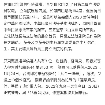
在1992年繼續行使職權，直到1993年2月1日第二屆立法委
員就職。 立法院歷經四屆，於第四屆增為194席，但因抗日
戰爭而延任長達14年。 議員可以蓋幾個人2023 當時除制
定中華民國民法、中華民國刑法等基本法律外，還同時負責
中華民國憲法草案的起草，五五憲草即由立法院所草擬。
立法院院長為立法院的最高首長，另設立法院副院長作為院
長之輔助。 院長及副院長均由各屆立法委員之中互選產
生，其主要職責是負責主持立法院的秩序。
屏東縣長選舉候選人共有3 位，詹智鈞、蘇清泉、周春米等
人得票數加總為44 萬3153 票， 議員可以蓋幾個人2023 ...
11月24日，台灣即將舉辦複雜的「九合一選舉」，這次，又
遇上10個公投案。 關鍵評論網特別為忙碌的「選舉麻瓜」
們，準備了這份懶人包。 2022年九合一選舉今日（26日）
正式登場，與「18歲公民權」修憲案複決共同舉行。