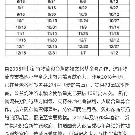
自2008年起新竹物流與台灣閱讀文化基金會合作，運用物
流專業為國小學童之班級共讀貢獻心力，截至2018年1月，
已在台灣各地設置共274座「愛的書庫」，提供73萬餘本圖
書，公益託運所累積之閱讀量更已突破4691萬人次。 新竹
物流長期進行地方關懷、支持在地社會福利，與聯合勸募合
作，成立愛心物資轉運站，將各項民生用品、愛心廠商所捐
贈的即期品，配送至需要機構。 2017年及2018年春節，新
竹物流配合新竹縣政府，捐贈國賓大飯店愛心年菜給新竹地
區弱勢家庭，傳遞溫馨關懷。 但当记者走入万纬冷链物流