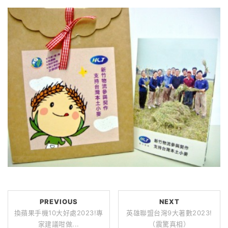
PREVIOUS
NEXT
換蘋果手機10大好處2023!專
英雄聯盟台灣9大著數2023!
家建議咁做...
（震驚真相）