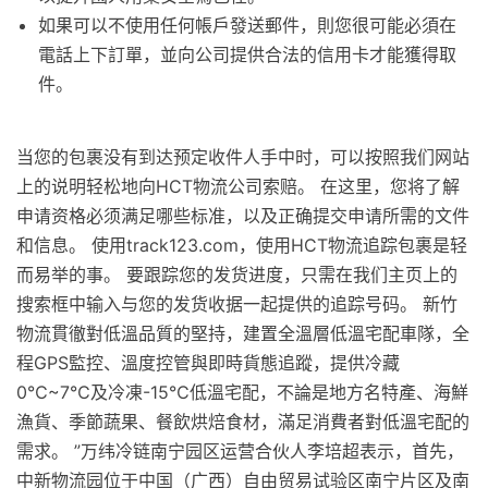
如果可以不使用任何帳戶發送郵件，則您很可能必須在
電話上下訂單，並向公司提供合法的信用卡才能獲得取
件。
当您的包裹没有到达预定收件人手中时，可以按照我们网站
上的说明轻松地向HCT物流公司索赔。 在这里，您将了解
申请资格必须满足哪些标准，以及正确提交申请所需的文件
和信息。 使用track123.com，使用HCT物流追踪包裹是轻
而易举的事。 要跟踪您的发货进度，只需在我们主页上的
搜索框中输入与您的发货收据一起提供的追踪号码。 新竹
物流貫徹對低溫品質的堅持，建置全溫層低溫宅配車隊，全
程GPS監控、溫度控管與即時貨態追蹤，提供冷藏
0℃~7℃及冷凍-15℃低溫宅配，不論是地方名特產、海鮮
漁貨、季節蔬果、餐飲烘焙食材，滿足消費者對低溫宅配的
需求。 ”万纬冷链南宁园区运营合伙人李培超表示，首先，
中新物流园位于中国（广西）自由贸易试验区南宁片区及南