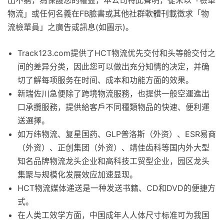
出不窮，為保護您的權益，本公司特此聲明，從未以「檢單
物流」或任何名義在FB臉書或其他社群軟體刊載徵求「物
流檢單員」之廣告或訊息(如圖示)。
Track123.com提供了HCT物流优先交付和头等舱交付之
间的差异分类，因此您可以做出充分知情的决定，并确
切了解每项服务在时间、成本和功能方面的效果。
新瑞佐川急便除了跨境物流服務，也提供一般空運進出
口承攬服務，提供給客戶不同種類物品的快速、便利運
送選擇。
如万纬物流、复星国药、GLP普洛斯（外资）、ESR易商
（外资）、正创集团（外资）、靖佳齿科等国内外大型
知名品牌物流龙头企业和高科技工贸型企业，园区龙头
集聚与规模化发展效应加速显现。
HCT物流媒体递送是一种发送书籍、CD和DVD的便捷方
式。
在人类工效学方面，中国成年人人体尺寸标准可为我国