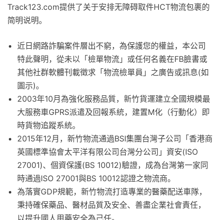
Track123.com提供了关于安排无障碍取件HCT物流包裹的
简明说明。
近日網路詐騙案件層出不窮，為保護您的權益，本公司
特此聲明，從未以「檢單物流」或任何名義在FB臉書或
其他社群軟體刊載徵求「物流檢單員」之廣告或訊息(如
圖示)。
2003年10月為強化服務品質，新竹貨運建立全國規模最
大服務車GPRS派遣及回報系統，建置M化（行動化）即
時貨物追蹤系統。
2015年12月，新竹物流通過BSI集團台灣子公司「香港商
英國標準協會太平洋有限公司台灣分公司」資安(ISO
27001)、個資保護(BS 10012)驗證，成為台灣第一家同
時通過ISO 27001與BS 10012認證之物流商。
為落實GDP規範，新竹物流打造專業的醫藥配送車隊，
秉持確保藥品、醫材品質及安全、善盡企業社會責任，
以提升國人用藥安全為己任。