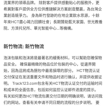
流業界的領導品牌。 除對客戶提供感動貼心的服務外，更
希冀對客戶提供全方位供應鏈解決方案創造雙贏，為台灣企
業創造競爭力。 身為新竹發跡的在地企業飲水思源，十餘
年來HCT盡心竭力回饋社會；長期贊助藍天家園、世光教養
院、方濟托兒所、華光智能中心…等機構。
新竹物流: 新竹物流
泡沫包裝和泡沫將是最著名的緩衝材料，可以幫助您確保物
品安全。 確保最精緻的物品位於包裝的中心，從邊界開
始，因為這將成為捆包中最易損壞的部分。 HCT物流认证
交付保证在发送重要文件和物品时进行确认，并提供收据证
明。 Track123.com包含有关HCT物流认证交付的运输时间
和成本的全面信息，包括如何监控认证邮件进度的提示。
有关如何更改HCT物流包裹交付日期的明确说明，请访问我
们的网站，查看有关申请不同日期的流程的分步说明。 要