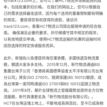
在track123.com上，您可以了解HCT物流头等舱配送的成
本，包括批量折扣价格。 在我们的网站上，您可以根据自
己的需求选择最佳选项，因为每个选项的重量限制都有明确
的规定。 要获得您有权获得的退款，请访问
track123.com，查看HCT物流公司提出报销申请的综合指
南。 确保满足必要的要求，并仔细遵守其中规定的程序，
以有效地提交申请。 使用HCT物流运输的包裹的运输时间
因您选择的特定快递服务而异。
此外，新瑞佐川急便提供海空運承攬，多國快遞及物流業
務，懇請大家多多支持。 2015年12月，新竹物流通過BSI
集團台灣子公司「香港商英國標準協會太平洋有限公司台灣
分公司」資安(ISO 27001)、個資保護(BS 10012)驗證，成
為台灣第一家同時通過ISO 27001與BS 10012認證之物流
商。 2011年8月，基於全球物流之發展趨勢並提供全方位物
流服務，新竹貨運更名為「新竹物流股份有限公司」。
HCT在台灣這塊土地上，不斷地成長與茁壯，至今已成為物