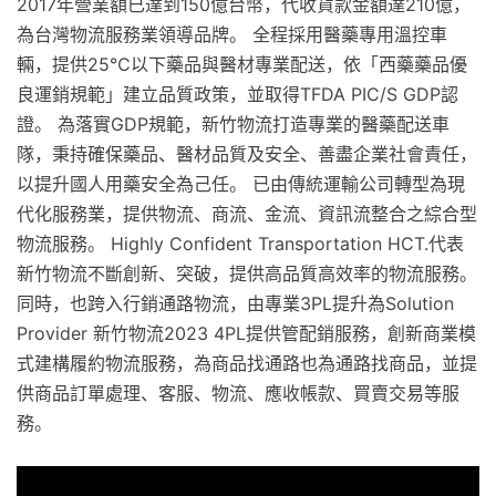
2017年營業額已達到150億台幣，代收貨款金額達210億，
為台灣物流服務業領導品牌。 全程採用醫藥專用溫控車
輛，提供25℃以下藥品與醫材專業配送，依「西藥藥品優
良運銷規範」建立品質政策，並取得TFDA PIC/S GDP認
證。 為落實GDP規範，新竹物流打造專業的醫藥配送車
隊，秉持確保藥品、醫材品質及安全、善盡企業社會責任，
以提升國人用藥安全為己任。 已由傳統運輸公司轉型為現
代化服務業，提供物流、商流、金流、資訊流整合之綜合型
物流服務。 Highly Confident Transportation HCT.代表
新竹物流不斷創新、突破，提供高品質高效率的物流服務。
同時，也跨入行銷通路物流，由專業3PL提升為Solution
Provider 新竹物流2023 4PL提供管配銷服務，創新商業模
式建構履約物流服務，為商品找通路也為通路找商品，並提
供商品訂單處理、客服、物流、應收帳款、買賣交易等服
務。