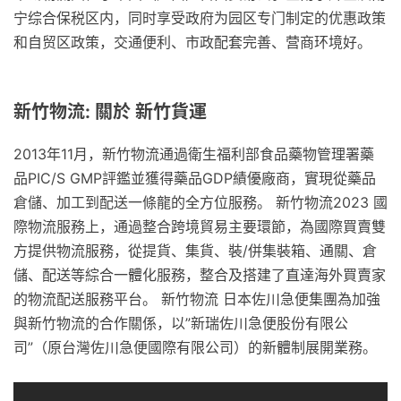
宁综合保税区内，同时享受政府为园区专门制定的优惠政策
和自贸区政策，交通便利、市政配套完善、营商环境好。
新竹物流: 關於 新竹貨運
2013年11月，新竹物流通過衛生福利部食品藥物管理署藥
品PIC/S GMP評鑑並獲得藥品GDP績優廠商，實現從藥品
倉儲、加工到配送一條龍的全方位服務。 新竹物流2023 國
際物流服務上，通過整合跨境貿易主要環節，為國際買賣雙
方提供物流服務，從提貨、集貨、裝/併集裝箱、通關、倉
儲、配送等綜合一體化服務，整合及搭建了直達海外買賣家
的物流配送服務平台。 新竹物流 日本佐川急便集團為加強
與新竹物流的合作關係，以”新瑞佐川急便股份有限公
司”（原台灣佐川急便國際有限公司）的新體制展開業務。