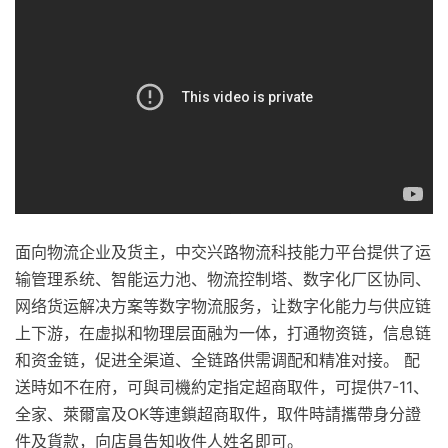
面向物流企业及货主，中交兴路物流科技能力平台提供了运
输管理系统、智能运力池、物流控制塔、数字化厂区协同、
网络货运解决方案等数字物流服务，让数字化能力与供应链
上下游，在虚拟和物理层面融为一体，打通物资链，信息链
和资金链，促进全渠道、全链路供需调配和精准对接。 配
送時如不在府，可與司機約定指定超商取件，可提供7-11、
全家、萊爾富及OK等連鎖超商取件，取件時請攜帶身分證
件及貨款，向店員告知收件人姓名即可。