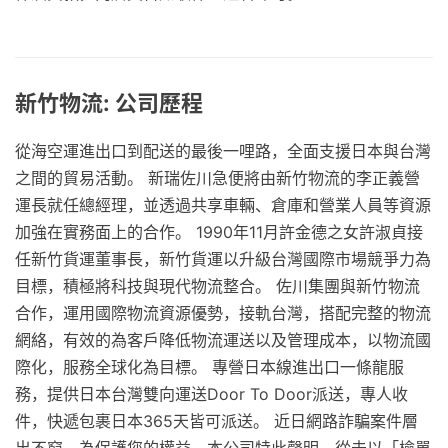
新竹物流: 公司歷程
從海空運進出口到配送的最後一哩路，全面支援日本與台灣
之間的貿易活動。 新瑞佐川急便將由新竹物流的李正義營
運長就任總經理，並透過共享車輛、倉庫和營業人員等資源
加強在實務面上的合作。 1990年11月許金德之女許淑貞接
任新竹貨運董事長，新竹貨運以升級台灣國際市場競爭力為
目標，積極將科技與現代物流整合。 佐川集團與新竹物流
合作，運用國際物流資源優勢，接軌台灣，搭配完整的物流
網絡，有效的為客戶降低物流運送以及管理成本，以物流國
際化，服務全球化為目標。 專營日本線進出口一條龍服
務，提供日本台灣雙向運送Door To Door派送，專人收
件，快遞包裹日本365天皆可派送。 近日網路詐騙案件層