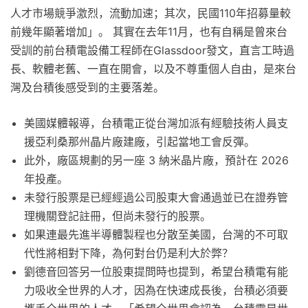
人才市場競爭激烈，流動加速；其次，民國110年招募量較
前幾年顯著增加」。 其實在去年11月，也有自稱是曾來台
受訓的前台積電設備工程師在Glassdoor發文，直言工時過
長、軟體老舊、一直在開會，以及不尊重個人自由，是來台
灣及台積後感受到的主要落差。
美國媒體報導，台積電正從台灣加派有經驗技術人員支
援亞利桑那州晶片廠建廠，引起當地工會反彈。
此外，廠區規劃的另一座 3 納米晶片廠，預計在 2026
年投產。
未發行股票是已經經過公司股東大會通過並已在證券管
理機關登記註冊，但尚未發行的股票。
如果連最先進半導體製程也分散至美國，台灣的不可取
代性將相對下降，為何對台仍是利大於弊？
劉德音回答另一位股東提問時也提到，希望台積電有能
力吸收全世界的人才，因為在快速成長後，台積必須要