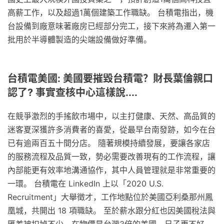
高薪工作，以及超過1萬個建築工作職缺。 台積電指出，機
台設備到廠意味著廠房已經部分完工，接下來將為遷入第一
批用於半導體製造的尖端設備做好準備。
台積電美國: 美國要摧毀台積電？財長葉倫親口
認了? 事實查核中心這樣說....
在競爭激烈的手搖飲市場中，以主打健康、天然、高品質的
迷客夏深獲許多消費者的喜愛，從最早台南發跡，如今在台
已有逾兩百五十間分店。 隨著規模持續發展，要讓各家店
的服務流程及品質一致，勢必需要改善現有的工作流程，讓
內部能更有效率地溝通協作，其中人員管理就是非常重要的
一環。 台積電在 LinkedIn 上以「2020 U.S.
Recruitment」大舉徵才，工作地點位於美國亞利桑那州鳳
凰城，共開出 18 項職缺。 至於薪水跟分紅也因美國稅法與