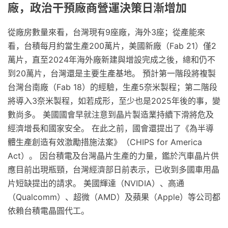
廠，政治干預廠商營運決策日漸增加
從廠房數量來看，台灣現有9座廠，海外3座；從產能來
看，台積每月約當生產200萬片，美國新廠（Fab 21）僅2
萬片，直至2024年海外廠新建與增設完成之後，總和仍不
到20萬片，台灣還是主要生產基地。 預計第一階段將複製
台灣台南廠（Fab 18）的經驗，生產5奈米製程；第二階段
將導入3奈米製程，如若成形，至少也是2025年後的事，變
數尚多。 美國國會早就注意到晶片製造業持續下滑將危及
經濟增長和國家安全。 在此之前，國會還提出了《為半導
體生產創造有效激勵措施法案》（CHIPS for America
Act）。 因台積電及台灣晶片生產的力量，鑑於汽車晶片供
應目前出現瓶頸，台灣經濟部日前表示，已收到多國車用晶
片短缺提出的請求。 美國輝達（NVIDIA）、高通
（Qualcomm）、超微（AMD）及蘋果（Apple）等公司都
依賴台積電晶圓代工。