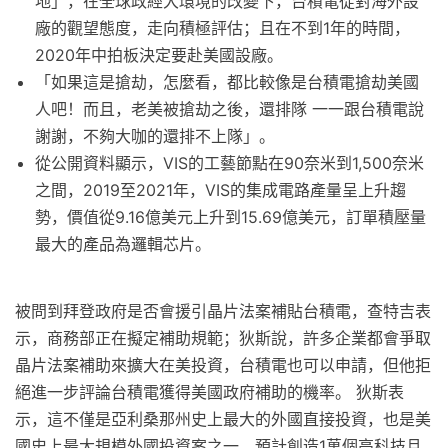
地」，在全球政經大環境的改變下，台積電從對海外設
廠的觀望態度，走向積極評估；且在不到1年的時間，
2020年中拍板決定要赴美國設廠。
「如果這是搶劫，怎麼看，都比較像是台積電搶劫美國
人吧！而且，老美被搶劫之後，還排隊 一一跟台積電說
謝謝，不夠大咖的還排不上隊」。
從公開資料顯示，VIS的工藝節點在90奈米到1,500奈米
之間，2019至2021年，VIS的集成電路產量呈上升趨
勢，價值從9.16億美元上升到15.69億美元，訂單積壓量
最大的產品為邏輯芯片。
被問到拜登政府是否會援引晶片法案補貼台積電，查特吉表
示，商務部正在擬定補助規範；狄斯說，許多企業都會爭取
晶片法案補助來擴大在美投資，台積電也可以申請，但他拒
絕進一步評論台積電獲得美國政府補助的機率。 狄斯表
示，這不僅是亞利桑那州史上最大的外國直接投資，也是美
國史上最大規模外國投資案之一，預計創造1萬個高科技且