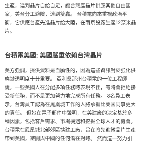
生產，達到晶片自給自足，讓台灣產晶片供應其他自由國
家，美台分工避險，達到雙贏。 台積電向來重視政治平
衡，它供應台產先進晶片給大陸，在南京設廠生產12奈米晶
片。
台積電美國: 美國嚴重依賴台灣晶片
美方強調，提供資料是自願性的，因為這些資訊對於強化供
應鏈透明度十分重要。 亞利桑那州台積電的一位工程師
說，一些美國人在分配多項任務時表現不佳，有時會拒絕接
受新任務，而不是更加努力地完成所有任務。 8名員工表
示，台灣員工認為在鳳凰城工作的人將承擔比美國同事更大
的責任。 但她在電子郵件中聲明，在美建廠的決定基於多
種因素，包括客戶需求、市場機遇和挖掘全球人才的機會。
台積電在鳳凰城北部郊區擴建工廠，旨在將先進微晶片生產
帶到美國，避開與中國的任何潛在對峙。 然而這一努力引