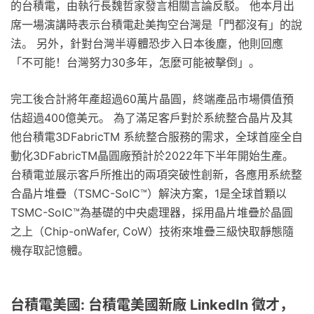
的台積電，由執行長魏哲家發言相關言論反駁。 他本月出
席一場演講時表示台積電赴美掏空台灣是「門都沒有」的說
法。 另外，針對台灣半導體恐步入日本後塵，他則回應
「不可能！台灣努力30多年，怎麼可能被擊倒」。
完工後合計將年產超過60萬片晶圓，終端產品市場價值預
估超過400億美元。 為了滿足客戶對於系統整合晶片及其
他台積電3DFabricTM 系統整合服務的需求，全球首座全自
動化3DFabricTM晶圓廠預計於2022年下半年開始生產。
台積電並展示客戶所推出的兩項突破性創新，各應用系統整
合晶片堆疊（TSMC-SoIC™）解決方案，1是全球首顆以
TSMC-SoIC™為基礎的中央處理器，採用晶片堆疊於晶圓
之上（Chip-onWafer, CoW）技術來堆疊三級快取靜態隨
機存取記憶體。
台積電美國: 台積電美國新廠 LinkedIn 徵才，