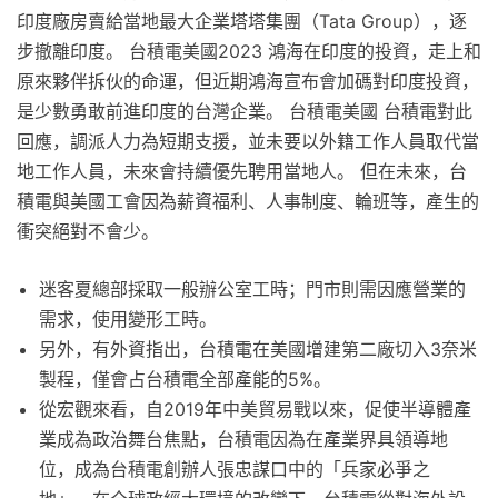
印度廠房賣給當地最大企業塔塔集團（Tata Group），逐
步撤離印度。 台積電美國2023 鴻海在印度的投資，走上和
原來夥伴拆伙的命運，但近期鴻海宣布會加碼對印度投資，
是少數勇敢前進印度的台灣企業。 台積電美國 台積電對此
回應，調派人力為短期支援，並未要以外籍工作人員取代當
地工作人員，未來會持續優先聘用當地人。 但在未來，台
積電與美國工會因為薪資福利、人事制度、輪班等，產生的
衝突絕對不會少。
迷客夏總部採取一般辦公室工時；門市則需因應營業的
需求，使用變形工時。
另外，有外資指出，台積電在美國增建第二廠切入3奈米
製程，僅會占台積電全部產能的5%。
從宏觀來看，自2019年中美貿易戰以來，促使半導體產
業成為政治舞台焦點，台積電因為在產業界具領導地
位，成為台積電創辦人張忠謀口中的「兵家必爭之