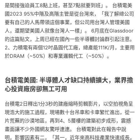
是間接強迫員工8點上班，甚至7點就要到班」。 台積電美
國2023 95%中階及高階主管是從台灣來，「我了解總公司
要有自己的人馬帶領這個事業，但公司用台灣人管理美國
人，還期望美國人就像台灣人一樣」。 6月底在Glassdoor
的這篇貼文，上周已經在國內一些半導體討論群引起注意。
2、力積電有兩個12吋晶圓代工廠，總產能111K/月，主要用
於DRAM（~50%）和專業邏輯代工（~50%）。
台積電美國: 半導體人才缺口持續擴大，業界擔
心投資廠房卻無工可用
台積電2日釋出1分3秒的建廠縮時剪輯影片，以空拍視角呈
現浩大的施工過程，現場數十台吊車和卡車繁忙進出，從一
片荒蕪的沙漠地區，再到4、5層樓的建築初步成形，震撼
畫面讓不少外國網友驚呼連連。 台積電對此在報告中說
明，影響因素有二，「其一，近年來高科技產業快速成長，