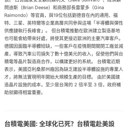
問迪斯（Brian Deese）和商務部長雷蒙多（Gina
Raimondo）等官員，與19位包括劉德音在內的通用、福
特、三星、英特爾等企業高層共同參與這場「半導體與彈性
供應鏈執行長峰會」。 但台積電推動在歐洲建立製造基地
也可能會給帶來好處，將使其更接近歐洲的主要汽車客戶。
德國因面臨半導體短缺，一些客戶在疫情期間關閉工廠並減
產，導致汽車公司損失了數十億美元的收入，促使他們與台
積電等晶片製造商合作，以構建更好的系統。 台積電近期
表示，美國亞利桑那州廠因為缺乏建設半導體設施的專業人
才，將無法實現明年開始大規模生產的目標。 由於美國建
造晶片設施的成本，至少是台灣的 2 倍半至 3 倍，政府補
助就顯得相當重要。
台積電美國: 全球化已死？台積電赴美設