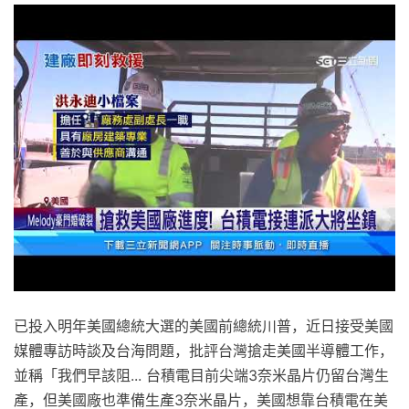
已投入明年美國總統大選的美國前總統川普，近日接受美國
媒體專訪時談及台海問題，批評台灣搶走美國半導體工作，
並稱「我們早該阻... 台積電目前尖端3奈米晶片仍留台灣生
產，但美國廠也準備生產3奈米晶片，美國想靠台積電在美