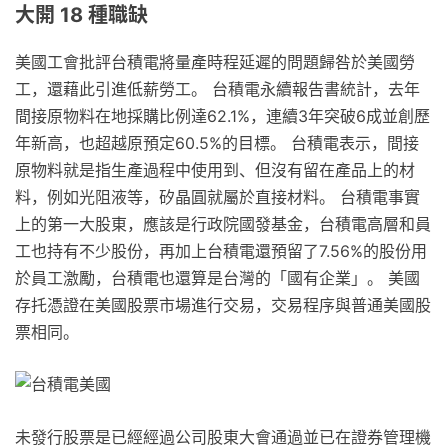
大開 18 種職缺
美國工會批評台積電將量產時程延遲的問題歸咎於美國勞
工，還藉此引進低薪勞工。 台積電永續報告書統計，去年
間接原物料在地採購比例達62.1%，連續3年突破6成並創歷
年新高，也超越原預定60.5%的目標。 台積電表示，間接
原物料就是指生產過程中使用到、但沒有留在產品上的材
料，例如光阻液等，矽晶圓就屬於直接材料。 台積電事實
上的第一大股東，應該是行政院國發基金，台積電高層和員
工也持有不少股份，再加上台積電還預留了7.56%的股份用
於員工激勵，台積電也還算是台灣的「國有企業」。 美國
存托憑證在美國股票市場進行交易，交易程序與普通美國股
票相同。
未發行股票是已經經過公司股東大會通過並已在證券管理機