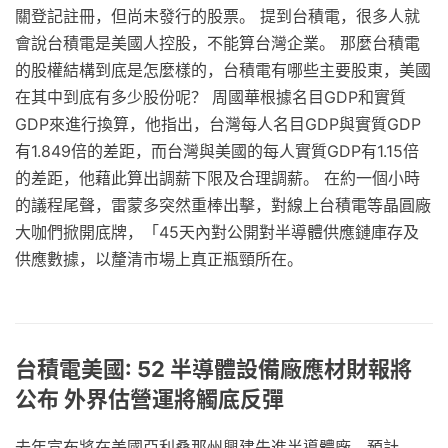
關登記註冊，但尚未發行的股票。 提到台積電，很多人就
會說台積電是美國人控股，不能算台灣企業。 那麼台積電
的股權結構到底是怎麼樣的，台積電有哪些主要股東，美國
在其中到底有多少股份呢？ 周國華根據名目GDP和實質
GDP來進行換算，他指出，台灣每人名目GDP與實質GDP
有1.849倍的差距，而台灣與美國的每人實質GDP有1.15倍
的差距，他藉此算出調薪下限及合理調薪。 在約一個小時
的議程尾聲，雷蒙多突然重棒出擊，對線上台積電等晶圓廠
大咖們掀開底牌，「45天內對公開對半導體供應鏈庫存及
供應數據，以釐清市場上真正瓶頸所在。
台積電美國: 52 半導體設備廠應材財報將
公布 外界估營運將觸底反彈
去年宣布將在美國亞利桑那州興建先進半導體廠，預計