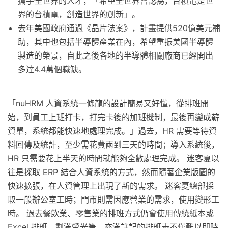
攜手全世界的人才，「希望全世界會認為，台積電是世
界的台積電，創造世界的創新」。
去年美國政府通過《晶片法案》，計畫提供520億美元補
助，其中也包括半導體產業在內，希望重振美國半導體
製造的榮景，自此之後各地的半導體相關廠商已經開出
多達4.4萬個職缺。
「nuHRM 人資系統一條龍的設計簡易又好懂，從排班開
始，到員工上班打卡，打完卡後的加班機制，最後再變成薪
資單，系統都能快速地處理完成。」過去，HR 需要等待資
料回傳及統計，至少需花費兩到三天的時間；導入系統後，
HR 只需要花上半天的時間就能夠全數處理完成。 迷客夏以
往是採取 ERP 結合人資系統的方式，然而隨著企業版圖的
快速擴張，在人資管理上出現了新的需求。 迷客夏總部採
取一般辦公室工時；門市則需因應營業的需求，使用變形工
時。 過去餐飲業、零售業的排班方式仍會使用傳統紙本或
Excel 排班，劃滿螢光筆、充滿註記的排班表不僅難以即時