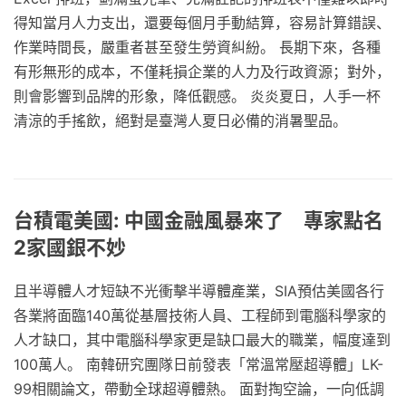
得知當月人力支出，還要每個月手動結算，容易計算錯誤、
作業時間長，嚴重者甚至發生勞資糾紛。 長期下來，各種
有形無形的成本，不僅耗損企業的人力及行政資源；對外，
則會影響到品牌的形象，降低觀感。 炎炎夏日，人手一杯
清涼的手搖飲，絕對是臺灣人夏日必備的消暑聖品。
台積電美國: 中國金融風暴來了 專家點名
2家國銀不妙
且半導體人才短缺不光衝擊半導體產業，SIA預估美國各行
各業將面臨140萬從基層技術人員、工程師到電腦科學家的
人才缺口，其中電腦科學家更是缺口最大的職業，幅度達到
100萬人。 南韓研究團隊日前發表「常溫常壓超導體」LK-
99相關論文，帶動全球超導體熱。 面對掏空論，一向低調