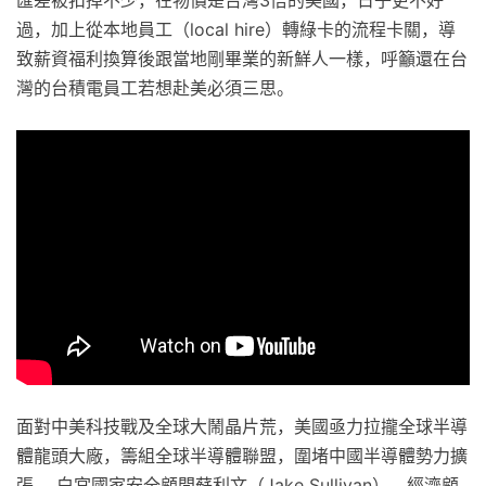
匯差被扣掉不少，在物價是台灣3倍的美國，日子更不好
過，加上從本地員工（local hire）轉綠卡的流程卡關，導
致薪資福利換算後跟當地剛畢業的新鮮人一樣，呼籲還在台
灣的台積電員工若想赴美必須三思。
面對中美科技戰及全球大鬧晶片荒，美國亟力拉攏全球半導
體龍頭大廠，籌組全球半導體聯盟，圍堵中國半導體勢力擴
張。 白宮國家安全顧問蘇利文（Jake Sullivan）、經濟顧