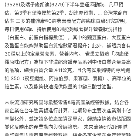
(3526)及端子廠胡連(6279)下半年營運添動能，凡甲預
估，第3季有望略優於第2季，胡連亦預期，... 台灣電商市
佔率 三多的補體康®C經典營養配方經臨床實驗研究證明，
每日使用6罐、持續使用8週能夠顯著提升營養狀況指標
（白蛋白、前蛋白指標數值），其中的豌豆蛋白、大豆蛋白
及酪蛋白能夠幫助蛋白質指數顯著提升；此外，補體康含有
30種以上的定量營養素，營養均勻。 雀巢立攝適「均康優
纖原味配方」為旗下非濃縮液體產品系列中蛋白質含量最高
的品項，總蛋白質含量達11公克，且含有雀巢獨特的專利纖
維IS50（豌豆纖維、阿拉伯膠、果寡糖、菊糖）、高單位的
維生素，以及能夠快速提供能量的中鏈三酸甘油酯。
未來流通研究所團隊彙整零售&電商產業經營數據，結合各
家企業在台年營業額進行計算，定期發布主要次產業別市佔
率變化外，並訪談多位產業資深專家，歸納疫情後市佔版圖
變化反映出的產業動向與發展趨勢。 未來流通研究所團隊
彙整零售與電商產業經營數據，結合各家企業在台年營業額