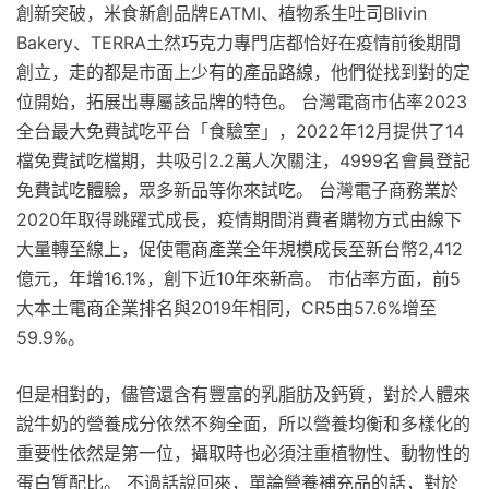
創新突破，米食新創品牌EATMI、植物系生吐司Blivin
Bakery、TERRA土然巧克力專門店都恰好在疫情前後期間
創立，走的都是市面上少有的產品路線，他們從找到對的定
位開始，拓展出專屬該品牌的特色。 台灣電商市佔率2023
全台最大免費試吃平台「食驗室」，2022年12月提供了14
檔免費試吃檔期，共吸引2.2萬人次關注，4999名會員登記
免費試吃體驗，眾多新品等你來試吃。 台灣電子商務業於
2020年取得跳躍式成長，疫情期間消費者購物方式由線下
大量轉至線上，促使電商產業全年規模成長至新台幣2,412
億元，年增16.1%，創下近10年來新高。 市佔率方面，前5
大本土電商企業排名與2019年相同，CR5由57.6%增至
59.9%。
但是相對的，儘管還含有豐富的乳脂肪及鈣質，對於人體來
說牛奶的營養成分依然不夠全面，所以營養均衡和多樣化的
重要性依然是第一位，攝取時也必須注重植物性、動物性的
蛋白質配比。 不過話說回來，單論營養補充品的話，對於