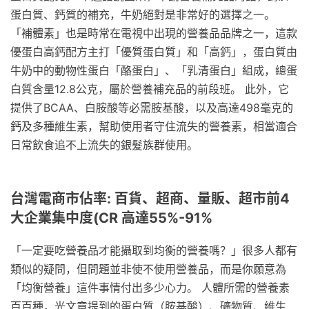
蛋白質、鈣質的補充，牛奶絕對是非常好的選擇之一。
「補體素」也是時常在電視中出現的營養品品牌之一，這款
優蛋白高鈣配方主打「優質蛋白質」和「高鈣」，蛋白質由
牛奶中的動物性蛋白「酪蛋白」、「乳清蛋白」組成，總蛋
白質含量12.8公克，屬於營養補充品的前段班。 此外，它
提供了BCAA、白胺酸等必需胺基酸，以及高達498毫克的
鈣及多種維生素，幫助使用者守住流失的營養素，相當適合
日常飲食追不上流失的銀髮族群使用。
台灣電商市佔率: 百貨、超商、量販、超市前4
大企業集中度(CR 高達55%-91%
「一定要吃營養品才能攝取到均衡的營養嗎？」很多人都有
類似的疑問，但問題並非使不使用營養品，而是你願意為
「均衡營養」這件事情付出多少心力。 人體所需的營養素
百百種，光文章提到的蛋白質（胺基酸）、礦物質、維生