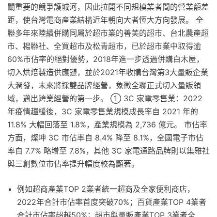
關重要的競爭護城河，因此拉開不同規模業者間的營業額差
距，使台灣電商產業結構近年朝向大者恆大方向發展。 全
聯多年來陸續併購同屬於超市業的善美的超市、台北農產超
市、楊聯社、全買超市及松青超市，已於超市業中取得逾
60%市佔率的絕對優勢，2018年進一步透過併購白木屋，
切入烘焙製造供應鏈，並於2021年收購台灣第3大量販企業
大潤發，未來將採雙品牌經營，象徵全聯正式切入量販領
域，邁出跨業經營的第一步。 ① 3C 家電零售業：2022
年疫情趨緩後，3C 家電零售業規模成長率自 2021 年的
11.8% 大幅回落至 1.8%，產業規模為 2,736 億元。 市佔率
方面，燦坤 3C 市佔率自 8.4% 降至 8.1%，全國電子市佔
率自 7.7% 略增至 7.8%，其他 3C 家電通路品牌則以集雅社
與三創數位市佔率提升幅度較為顯著。
例如超商產業TOP 2業者統一超商及全家便利商店，
2022年合計市佔率首度突破70%；百貨產業TOP 4業者
合計市佔率超越50%；超市與量販產業TOP 3業者全