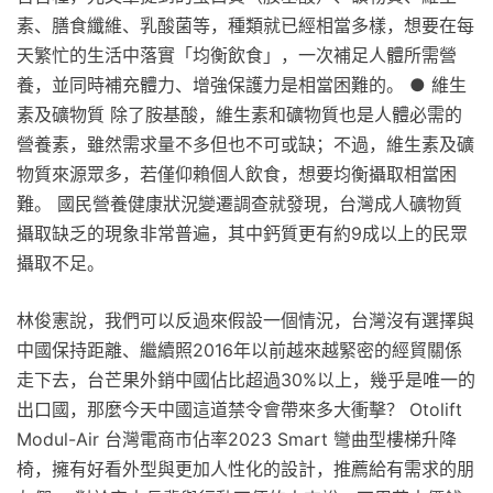
素、膳食纖維、乳酸菌等，種類就已經相當多樣，想要在每
天繁忙的生活中落實「均衡飲食」，一次補足人體所需營
養，並同時補充體力、增強保護力是相當困難的。 ● 維生
素及礦物質 除了胺基酸，維生素和礦物質也是人體必需的
營養素，雖然需求量不多但也不可或缺；不過，維生素及礦
物質來源眾多，若僅仰賴個人飲食，想要均衡攝取相當困
難。 國民營養健康狀況變遷調查就發現，台灣成人礦物質
攝取缺乏的現象非常普遍，其中鈣質更有約9成以上的民眾
攝取不足。
林俊憲說，我們可以反過來假設一個情況，台灣沒有選擇與
中國保持距離、繼續照2016年以前越來越緊密的經貿關係
走下去，台芒果外銷中國佔比超過30%以上，幾乎是唯一的
出口國，那麼今天中國這道禁令會帶來多大衝擊？ Otolift
Modul-Air 台灣電商市佔率2023 Smart 彎曲型樓梯升降
椅，擁有好看外型與更加人性化的設計，推薦給有需求的朋