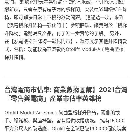
友們。 對於家中長輩與行動不便的人來說，不用花大價錢
搬新家，只需在原有房子內的樓梯間，安裝軌道與樓梯升降
椅，即可解決日常上下樓的移動問題。 透過這一次，來到
【泓電樓梯升降椅—彰化門市】參觀體驗，讓我對於「樓梯
升降椅」電動輔具產品，有了進一步實際的了解。 另外，
在【泓電樓梯升降椅—彰化門市】，還有展示其他升降椅款
式，包括：功能較為基礎款的Otolift Modul-Air 彎曲型樓
梯升降椅。
台灣電商市佔率: 商業數據圖解】2021台灣
「零售與電商」產業市佔率英雄榜
Otolift Modul-Air Smart 彎曲型樓梯升降椅，兩側的扶
手、腳踏板、與座椅墊，皆有提供收摺功能。 擁有15,000
平方公尺大的製造廠，Otolift在全球已破160,000個安裝案