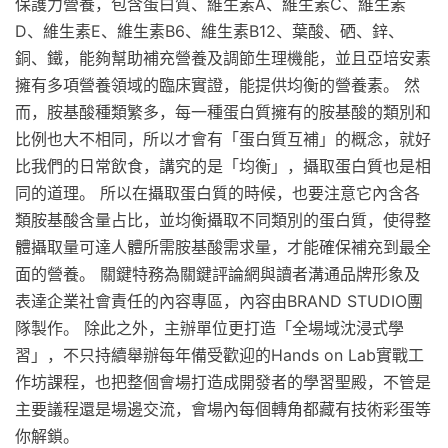
保護力營養，包含蛋白質、維生素A、維生素C、維生素
D、維生素E、維生素B6、維生素B12、葉酸、硒、鋅、
銅、鐵，能夠幫助補充營養及調節生理機能，並且亞培安素
擁有多項營養領域的臨床實證，能提供均衡的營養素。 然
而，胺基酸種類繁多，每一種蛋白質擁有的胺基酸的類別和
比例也大不相同，所以才會有「蛋白質互補」的概念，就好
比我們的日常飲食，講究的是「均衡」，攝取蛋白質也是相
同的道理。 所以在攝取蛋白質的時候，也要注意它內含各
類胺基酸含量占比，並均衡攝取不同類別的蛋白質，使得整
體攝取量可達人體所需胺基酸需求量，才能確保補充到最全
面的營養。 關鍵特務為關鍵評論網與讀者溝通品牌形象及
表達企業社會責任的內容專區，內容由BRAND STUDIO團
隊製作。 除此之外，主辦單位更打造「全場域沈浸式學
習」，不只持續舉辦每年備受歡迎的Hands on Lab實戰工
作坊課程，也把整個會場打造成開發者的學習聖殿，不管是
主要議程還是場邊交流，會場內每個轉角都藏有技術彩蛋等
你解鎖。