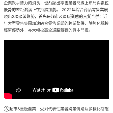
企業競爭勢力的消長，也凸顯出零售業者間線上布局與數位
優勢的差距鴻溝正在持續加劇。 2022年綜合商品零售業展
現出2項顯著趨勢，首先是超市及量販業態的實質合併：近
年大型零售集團加速綜合零售業態的跨業整併，除強化規模
經濟優勢外，亦大幅拉高全通路競賽的資本門檻。
③超市&量販產業：受到代表性業者跨業併購及多樣化店態