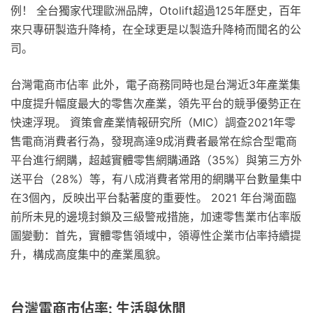
例！ 全台獨家代理歐洲品牌，Otolift超過125年歷史，百年
來只專研製造升降椅，在全球更是以製造升降椅而聞名的公
司。
台灣電商市佔率 此外，電子商務同時也是台灣近3年產業集
中度提升幅度最大的零售次產業，領先平台的競爭優勢正在
快速浮現。 資策會產業情報研究所（MIC）調查2021年零
售電商消費者行為，發現高達9成消費者最常在綜合型電商
平台進行網購，超越實體零售網購通路（35%）與第三方外
送平台（28%）等，有八成消費者常用的網購平台數量集中
在3個內，反映出平台黏著度的重要性。 2021 年台灣面臨
前所未見的邊境封鎖及三級警戒措施，加速零售業市佔率版
圖變動：首先，實體零售領域中，領導性企業市佔率持續提
升，構成高度集中的產業風貌。
台灣電商市佔率: 生活與休閒