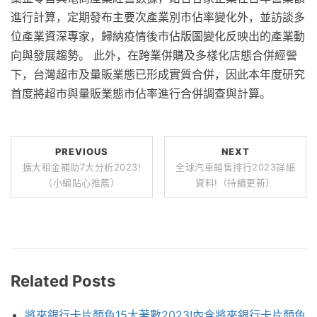
進行計算，定期發布主要次產業別市佔率變化外，並訪談多
位產業資深專家，歸納疫情後市佔版圖變化反映出的產業動
向與發展趨勢。 此外，在跨業併購及多樣化店態合併經營
下，台灣超市及量販業態已形成實質合併，因此本年度研究
首度將超市與量販業態市佔率進行合併調查與計算。
PREVIOUS
NEXT
擴大租金補助7大分析2023!
全球汽車銷售排行2023詳細
（小編貼心推薦）
資料!（持續更新）
Related Posts
將來銀行卡片顏色15大著數2023!內含將來銀行卡片顏色