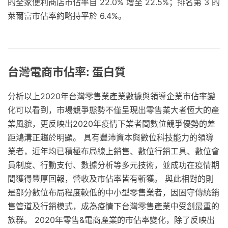
的全家便利商店市佔率自 22.0% 增至 22.5%；排名第 3 的
萊爾富市佔率約略持平於 6.4%。
台灣電商市佔率: 蛋白質
分析以上2020年台灣零售業產業數據與領導企業市佔率變
化可以看到，市場競爭態勢不僅呈現出零售業大者恆大的產
業風貌，更反映出2020年疫情下業者間數位競爭優勢的差
距鴻溝正趨於明顯。 具有豐沛資本與數位科技能力的領導
業者，近年均已積極布局線上銷售、數位行銷工具、數位會
員制度、行動支付、數據分析等多元技術，並成功在疫情期
間獲得豐厚回報，營收及市佔率皆有斬獲。 與此相對的則
是部分數位布局程度較低的中小型零售業者，因固守傳統銷
售管道及行銷模式，成為疫情下台灣零售產業中受創最重的
族群。 2020年零售&電商產業的市佔率變化，除了反映出