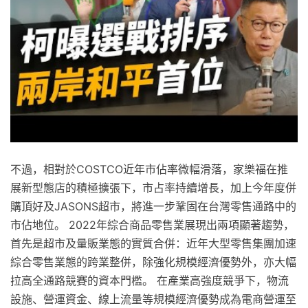
不過，相對於COSTCO近年市佔率微幅滑落，家樂福在推
展新型態店的積極擴張下，市占率持續增長，加上今年度併
購頂好及JASONS超市，將進一步鞏固在台灣零售通路中的
市佔地位。 2022年綜合商品零售業展現出兩項顯著趨勢，
首先是超市及量販業態的實質合併：近年大型零售集團加速
綜合零售業態的跨業整併，除強化規模經濟優勢外，亦大幅
拉高全通路競賽的資本門檻。 在產業高強度競爭下，物流
設施、營運資金、線上流量等規模經濟優勢成為電商營運至