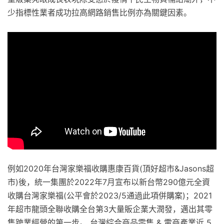
少指標性業者成功拉高網路銷售比例亦為關鍵因素。
例如2020年台灣家樂福收購惠康百貨(頂好超市&Jasons超
市)後，統一集團於2022年7月宣布以新台幣290億元全資
收購台灣家樂福(公平會於2023/5通過此項併購案)；2021
年超市龍頭全聯收購全台第3大量販企業大潤發，邁出其零
售跨業經營的第一步。 台灣綜合商品零售 & 電商產業近 5