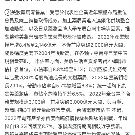
②美妝藥局零售業：受惠於代表性企業近年積極布局數位
會員及線上銷售取得成效，加上藥局業進入連鎖化併購整合
加速階段、以及日系藥妝品牌大舉布局台灣市場等因素，推
動整體美妝藥局零售業營業規模持續成長。 2022年產業規
模年增8.4%至2,146億元，不僅首度突破2,000億元大關，
成長幅度更寫下2004年後新高，在各類型專賣零售業中表
現相當亮眼。 市佔率方面，美妝生活百貨業者寶雅蟬聯市
佔排名首位，市佔率自8.8%增至9.1%；以加盟模式維持每
年店數以30%幅度高速成長的大樹藥局，2022年營業額增
長29.1%，帶動市佔率自5.7%擴增至6.8%；統一超旗下康
是美藥妝店，市佔率約略持平於6.5%。 2022年全台電子商
務業規模達3,103億，首度突破3,000億元大關，與百貨、
超商同為3千億元量級零售業別。 台灣電商市佔率 不過，
2022年電商產業亦首度面臨疫情後增長趨緩的挑戰，年增
幅自18.3%回落至8.7%，漲幅與疫情期間相較近乎腰斬。
量販業亮眼成長表現除受惠於疫情下民生物資補給潮外，不