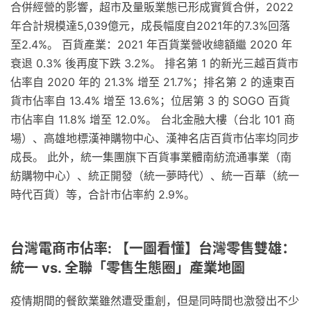
合併經營的影響，超市及量販業態已形成實質合併，2022
年合計規模達5,039億元，成長幅度自2021年的7.3%回落
至2.4%。 百貨產業：2021 年百貨業營收總額繼 2020 年
衰退 0.3% 後再度下跌 3.2%。 排名第 1 的新光三越百貨市
佔率自 2020 年的 21.3% 增至 21.7%；排名第 2 的遠東百
貨市佔率自 13.4% 增至 13.6%；位居第 3 的 SOGO 百貨
市佔率自 11.8% 增至 12.0%。 台北金融大樓（台北 101 商
場）、高雄地標漢神購物中心、漢神名店百貨市佔率均同步
成長。 此外，統一集團旗下百貨事業體南紡流通事業（南
紡購物中心）、統正開發（統一夢時代）、統一百華（統一
時代百貨）等，合計市佔率約 2.9%。
台灣電商市佔率: 【一圖看懂】台灣零售雙雄：
統一 vs. 全聯「零售生態圈」產業地圖
疫情期間的餐飲業雖然遭受重創，但是同時間也激發出不少