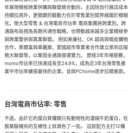
年展現積極跨業併購與聯盟競合動向，主因除自行展店成本
持續拉高外，更關鍵的驅動力在於零售業別間界線趨於模糊
化，使大型零售 & 台灣電商市佔率 電商集團將跨業別、跨
通路布局視為長期共通性戰略，也帶動越來越多企業積極參
與跨業整併與異業聯盟。 例如美廉社、OK 超商與蝦皮購物
合作，萊爾富與車麗屋、愛國超市等業者合作建立萊到店服
務大聯盟等，以鞏固全通路營運實力。 歷經3年市場競賽，
momo市佔率已快速成長至24.9%，成為近3年台灣零售產
業中市佔率擴張最快的企業，並與PChome逐步拉開差距。
台灣電商市佔率: 零售
不過，由於它的蛋白質種類只有動物性的濃縮牛奶蛋白，在
胺基酸補充的互補性上就遜色了一些。 這款配方主打12種