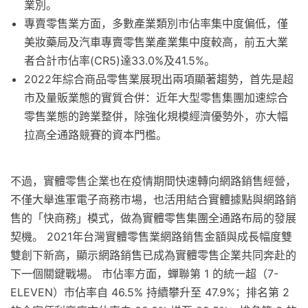
業別。
專賣零售業方面，多數產業類別市佔率集中度偏低，僅
美妝藥局及汽車專賣零售業產業集中度較高，前五大業
者合計市佔率(CR5)達33.0%及41.5%。
2022年綜合商品零售業展現出兩項顯著趨勢，首先是超
市及量販業態的實質合併：近年大型零售集團加速綜合
零售業態的跨業整併，除強化規模經濟優勢外，亦大幅
拉高全通路競賽的資本門檻。
不過，實體零售企業也在疫情期間快速轉向網路銷售經營，
不僅大舉進軍電子商務市場，也活用結合實體據點與網路銷
售的「快商務」模式，做為實體零售集團全通路布局的發展
契機。 2021年台灣實體零售業網路銷售金額與成長幅度雙
雙創下新高，顯示網路銷售已成為實體零售企業共同奔赴的
下一個關鍵戰場。 市佔率方面，蟬聯第 1 的統一超（7-
ELEVEN）市佔率自 46.5% 持續攀升至 47.9%；排名第 2