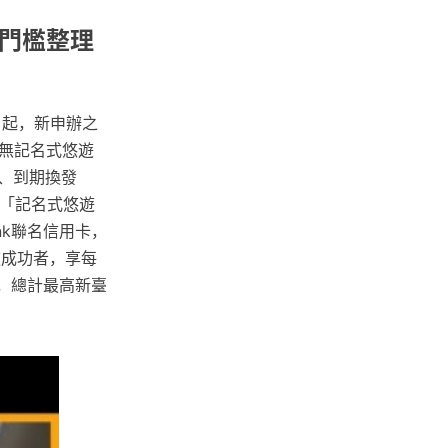
惠門檻整理
日起，新申辦之
無記名式悠遊
發、到期換發
 「記名式悠遊
nk聯名信用卡，
款成功者，享每
，總計最高新臺