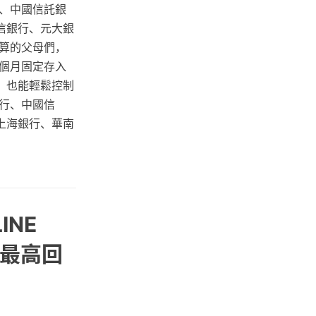
、中國信託銀
信銀行、元大銀
算的父母們，
個月固定存入
，也能輕鬆控制
行、中國信
上海銀行、華南
。
NE
薦 最高回