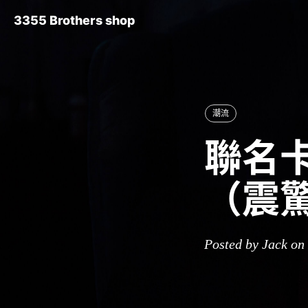
3355 Brothers shop
潮流
聯名卡
（震
Posted by Jack on