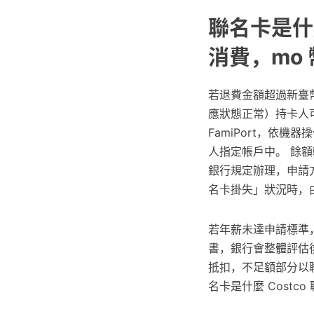
聯名卡是什麼
消費，mo
若退費金額超過新臺幣
應狀態正常）持卡人
FamiPort，依
人指定帳戶中。 餘
銀行規定辦理，申請
名卡掛失」狀況時，
若年薪未達申請標準
書，銀行會整體評估後
抵扣，不足額部分以聯
名卡是什麼 Costc