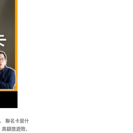
。 聯名卡是什
、高額旅遊險、