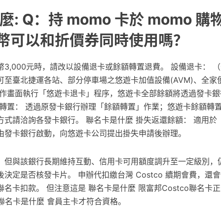
: Q：持 momo 卡於 momo 
 幣可以和折價券同時使用嗎？
3,000元時，請改以設備退卡或餘額轉置退費。 設備退卡： 
可至臺北捷運各站、部分停車場之悠遊卡加值設備(AVM)、全家
機器操作畫面執行「悠遊卡退卡」程序，悠遊卡全部餘額將透過發卡
額轉置： 透過原發卡銀行辦理「餘額轉置」作業；悠遊卡餘額轉
方式請洽詢各發卡銀行。 聯名卡是什麼 掛失返還餘額： 適用於
由發卡銀行啟動，向悠遊卡公司提出掛失申請後辦理。
，但與該銀行長期維持互動、信用卡可用額度調升至一定級別，
決定是否核發卡片。 申辦代扣繳台灣 Costco 續期會費，還
名卡扣款。 但注意這是 聯名卡是什麼 限富邦Costco聯名卡
o 聯名卡是什麼 會員主卡才符合資格。