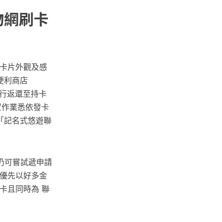
購物網刷卡
（卡片外觀及感
便利商店
銀行返還至持卡
置作業悉依發卡
「記名式悠遊聯
仍可嘗試遞申請
會優先以好多金
正卡且同時為 聯