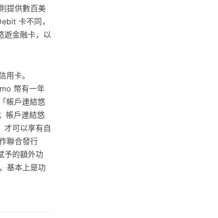
則提供數百美
bit 卡不同，
悠遊金融卡，以
信用卡。
mo 幣有一年
 「帳戶連結悠
務；帳戶連結悠
，才可以享有自
作聯合發行
賦予的額外功
，基本上是功
。