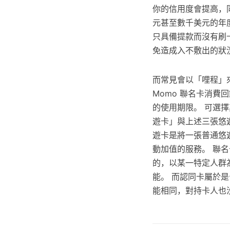
你的信用度會提高，
元甚至數千美元的年度
只具備提款而沒有刷
免造成入不敷出的狀
而常見會以「哩程」
Momo 聯名卡消費回
的使用期限。 可選擇
遊卡」與上述三張悠遊
遊卡是將一張普通悠
動加值的服務。 聯
的，以某一特定人群
能。 而認同卡屬於
能相同，對持卡人也