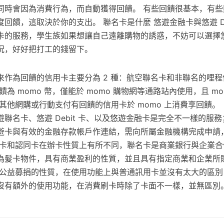
同時會因為消費行為，而自動獲得回饋。 有些回饋很基本，有些
回饋，這取決於你的支出。 聯名卡是什麼 悠遊金融卡與悠遊 De
卡的服務，學生族如果想讓自己遠離購物的誘惑，不妨可以選擇
況，好好把打工的錢留下。
來作為回饋的信用卡主要分為 2 種：航空聯名卡和非聯名的哩程
饋為 momo 幣，僅能於 momo 購物網等通路站內使用，且 mo
其他網購或行動支付有回饋的信用卡於 momo 上消費享回饋。
聯名卡、悠遊 Debit 卡、以及悠遊金融卡是完全不一樣的服
遊卡與有效的金融存款帳戶作連結，需向所屬金融機構完成申請
名卡和認同卡在辦卡性質上有所不同，聯名卡是商業銀行與企業合
為髮卡物件，具有商業盈利的性質，並且具有指定商業和企業所
是公益募捐的性質，在使用功能上與普通訊用卡並沒有太大的區別
沒有額外的使用功能，在消費刷卡時除了卡面不一樣，並無區別