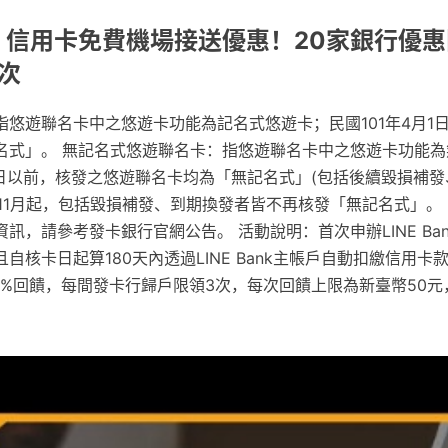
: 信用卡免費機場接送優惠！20家銀行優
次
指悠遊聯名卡中之悠遊卡功能為記名式悠遊卡；民國101年4月1
名式」。 無記名式悠遊聯名卡：指悠遊聯名卡中之悠遊卡功能為
月1日以前，核發之悠遊聯名卡均為「無記名式」(包括後續毀損補
0年11月起，包括毀損補發、到期換發者皆不再核發「無記名式」。
訊，請參考發卡銀行官網公告。 活動說明：首次申辦LINE Ba
自核卡日起算180天內透過LINE Bank主帳戶自動扣繳信用卡
1%回饋，每間發卡行歸戶限領3次，每次回饋上限為新臺幣50元