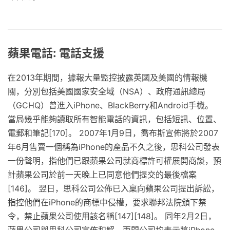
蘋果電話: 電話支援
在2013年期間，據報大量監控披露英國及美國的情報機
關，分別包括美國國家安全域（NSA）、政府通訊總局
（GCHQ）曾進入iPhone、BlackBerry和Android手機。
當局幾乎能夠讀取所有智能電話的資訊，包括短訊、位置、
電郵和筆記[170]。 2007年1月9日，喬布斯宣佈將於2007
年6月售賣一個稱為iPhone的產品不久之後，思科公司發表
一份聲明，指他們已跟蘋果公司就商標許可權展開商談，預
計蘋果公司於前一天晚上已同意他們提交的最後檔案
[146]。 翌日，思科公司公佈已入稟向蘋果公司提出訴訟，
指控他們在iPhone的商標中侵權，要求聯邦法院頒下禁
令，禁止蘋果公司使用該名稱[147][148]。 同年2月2日，