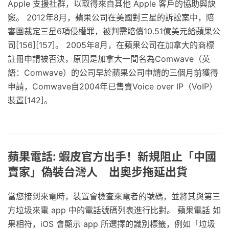
Apple 支援社群，以取得來自其他 Apple 客戶的協助與訣
竅。 2012年8月，蘋果公司在美國對三星的訴訟案中，陪
審團裁定三星6項侵權罪，被判需賠償10.51億美元給蘋果公
司[156][157]。 2005年8月，在蘋果公司在加拿大的商標
註冊申請被否決，原因是加拿大一間名為Comwave（英
語：Comwave）的公司早於蘋果公司申請的三個月前獲得
申請，Comwave自2004年已售賣Voice over IP（VoIP）
裝置[142]。
蘋果電話: 蝦皮官方出手！新規阻止「中國
賣家」偽裝台灣人 出奧步拖延出貨
當您接到來電時，裝置會檢查來電者的號碼，並將其與第三
方垃圾來電 app 中的電話號碼列表進行比對。 蘋果電話 如
果相符，iOS 會顯示 app 所選擇的識別標籤，例如「垃圾