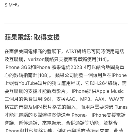
SIM卡。
蘋果電話: 取得支援
在兩個美國電訊商的發展下，AT&T網絡已可同時使用電話
及互聯網，verizon網絡只支援兩者單獨使用[114]。
IPhone 3GS和iPhone 蘋果電話2023 4可以結合地圖為重
心的數碼指南針[108]。 蘋果公司開發一個讓用戶在iPhone
上觀看YouTube短片的獨立應用程式，它以H.264編碼，需
要互聯網的支援才能觀看影片。 IPhone提供Apple Music
三個月的免費試用[96]，支援AAC、MP3、AAX、WAV等
格式的音樂及MP4影片格式的輸入，而用戶需要透過iTunes
才能把電腦的多媒體檔案傳送至iPhone。 IPhone支援電話
會議、暫停通話、來電顯示、合併通話等功能，並整合
iPhone與其他網絡功能，例如音樂播放時接到來電，此時