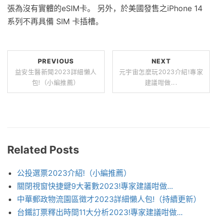
張為沒有實體的eSIM卡。 另外，於美國發售之iPhone 14
系列不再具備 SIM 卡插槽。
PREVIOUS
NEXT
益安生醫新聞2023詳細懶人
元宇宙怎麼玩2023介紹!專家
包!（小編推薦）
建議咁做...
Related Posts
公投選票2023介紹!（小編推薦）
關閉視窗快捷鍵9大著數2023!專家建議咁做...
中華郵政物流園區徵才2023詳細懶人包!（持續更新）
台鐵訂票釋出時間11大分析2023!專家建議咁做...