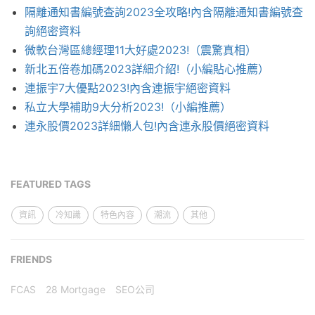
隔離通知書編號查詢2023全攻略!內含隔離通知書編號查
詢絕密資料
微軟台灣區總經理11大好處2023!（震驚真相）
新北五倍卷加碼2023詳細介紹!（小編貼心推薦）
連振宇7大優點2023!內含連振宇絕密資料
私立大學補助9大分析2023!（小編推薦）
連永股價2023詳細懶人包!內含連永股價絕密資料
FEATURED TAGS
資訊
冷知識
特色內容
潮流
其他
FRIENDS
FCAS
28 Mortgage
SEO公司