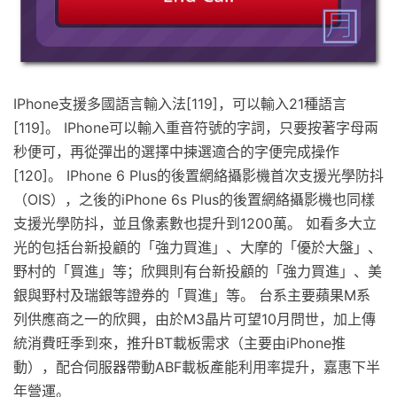
IPhone支援多國語言輸入法[119]，可以輸入21種語言
[119]。 IPhone可以輸入重音符號的字詞，只要按著字母兩
秒便可，再從彈出的選擇中揀選適合的字便完成操作
[120]。 IPhone 6 Plus的後置網絡攝影機首次支援光學防抖
（OIS），之後的iPhone 6s Plus的後置網絡攝影機也同樣
支援光學防抖，並且像素數也提升到1200萬。 如看多大立
光的包括台新投顧的「強力買進」、大摩的「優於大盤」、
野村的「買進」等；欣興則有台新投顧的「強力買進」、美
銀與野村及瑞銀等證券的「買進」等。 台系主要蘋果M系
列供應商之一的欣興，由於M3晶片可望10月問世，加上傳
統消費旺季到來，推升BT載板需求（主要由iPhone推
動），配合伺服器帶動ABF載板產能利用率提升，嘉惠下半
年營運。