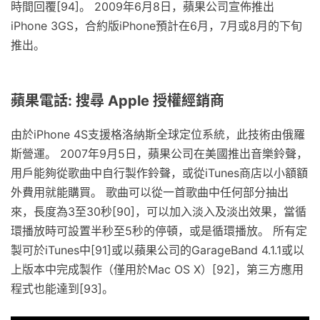
時間回覆[94]。 2009年6月8日，蘋果公司宣佈推出
iPhone 3GS，合約版iPhone預計在6月，7月或8月的下旬
推出。
蘋果電話: 搜尋 Apple 授權經銷商
由於iPhone 4S支援格洛納斯全球定位系統，此技術由俄羅
斯營運。 2007年9月5日，蘋果公司在美國推出音樂鈴聲，
用戶能夠從歌曲中自行製作鈴聲，或從iTunes商店以小額額
外費用就能購買。 歌曲可以從一首歌曲中任何部分抽出
來，長度為3至30秒[90]，可以加入淡入及淡出效果，當循
環播放時可設置半秒至5秒的停頓，或是循環播放。 所有定
製可於iTunes中[91]或以蘋果公司的GarageBand 4.1.1或以
上版本中完成製作（僅用於Mac OS X）[92]，第三方應用
程式也能達到[93]。