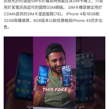
訊商允許的漫遊SIM卡於購買時預載在其SIM卡槽上，只適
用於某電訊商認可的國際GSM網絡。 SIM卡槽是鎖定用於
CDMA提供的SIM卡漫遊服務[78]。 IPhone 4有16GB和
32GB兩種選擇，8GB版本以較低價格與iPhone 4S同步出
售。