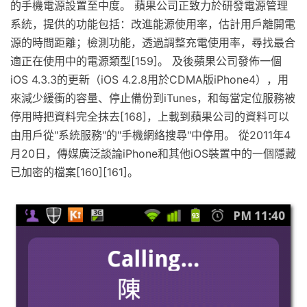
的手機電源設置至中度。 蘋果公司正致力於研發電源管理
系統，提供的功能包括：改進能源使用率，估計用戶離開電
源的時間距離；檢測功能，透過調整充電使用率，尋找最合
適正在使用中的電源類型[159]。 及後蘋果公司發佈一個
iOS 4.3.3的更新（iOS 4.2.8用於CDMA版iPhone4），用
來減少緩衝的容量、停止備份到iTunes，和每當定位服務被
停用時把資料完全抹去[168]，上載到蘋果公司的資料可以
由用戶從"系統服務"的"手機網絡搜尋"中停用。 從2011年4
月20日，傳媒廣泛談論iPhone和其他iOS裝置中的一個隱藏
已加密的檔案[160][161]。