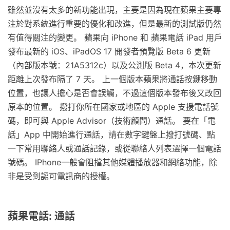
雖然並沒有太多的新功能出現，主要是因為現在蘋果主要專
注於對系統進行重要的優化和改進，但是最新的測試版仍然
有值得關注的變更。 蘋果向 iPhone 和 蘋果電話 iPad 用戶
發布最新的 iOS、iPadOS 17 開發者預覽版 Beta 6 更新
（內部版本號：21A5312c）以及公測版 Beta 4，本次更新
距離上次發布隔了 7 天。 上一個版本蘋果將通話按鍵移動
位置，也讓人擔心是否會誤觸，不過這個版本發布後又改回
原本的位置。 撥打你所在國家或地區的 Apple 支援電話號
碼，即可與 Apple Advisor（技術顧問）通話。 要在「電
話」App 中開始進行通話，請在數字鍵盤上撥打號碼、點
一下常用聯絡人或通話記錄，或從聯絡人列表選擇一個電話
號碼。 IPhone一般會阻擋其他媒體播放器和網絡功能，除
非是受到認可電訊商的授權。
蘋果電話: 通話