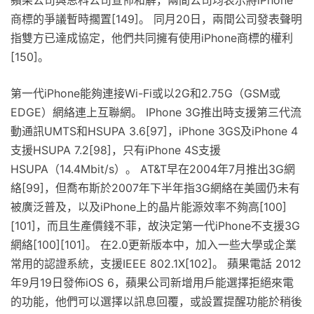
蘋果公司與思科公司宣佈和解，兩間公司均表示將iPhone
商標的爭議暫時擱置[149]。 同月20日，兩間公司發表聲明
指雙方已達成協定，他們共同擁有使用iPhone商標的權利
[150]。
第一代iPhone能夠連接Wi-Fi或以2G和2.75G（GSM或
EDGE）網絡連上互聯網。 IPhone 3G推出時支援第三代流
動通訊UMTS和HSUPA 3.6[97]，iPhone 3GS及iPhone 4
支援HSUPA 7.2[98]，只有iPhone 4S支援
HSUPA（14.4Mbit/s）。 AT&T早在2004年7月推出3G網
絡[99]，但喬布斯於2007年下半年指3G網絡在美國仍未有
被廣泛普及，以及iPhone上的晶片能源效率不夠高[100]
[101]，而且生產價錢不菲，故決定第一代iPhone不支援3G
網絡[100][101]。 在2.0更新版本中，加入一些大學或企業
常用的認證系統，支援IEEE 802.1X[102]。 蘋果電話 2012
年9月19日發佈iOS 6，蘋果公司新增用戶能選擇拒絕來電
的功能，他們可以選擇以訊息回覆，或設置提醒功能於稍後