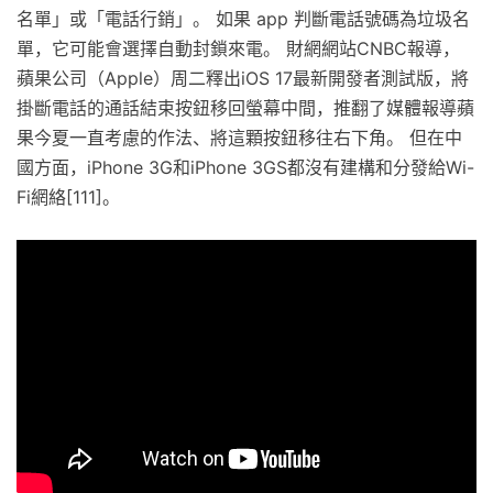
名單」或「電話行銷」。 如果 app 判斷電話號碼為垃圾名
單，它可能會選擇自動封鎖來電。 財網網站CNBC報導，
蘋果公司（Apple）周二釋出iOS 17最新開發者測試版，將
掛斷電話的通話結束按鈕移回螢幕中間，推翻了媒體報導蘋
果今夏一直考慮的作法、將這顆按鈕移往右下角。 但在中
國方面，iPhone 3G和iPhone 3GS都沒有建構和分發給Wi-
Fi網絡[111]。