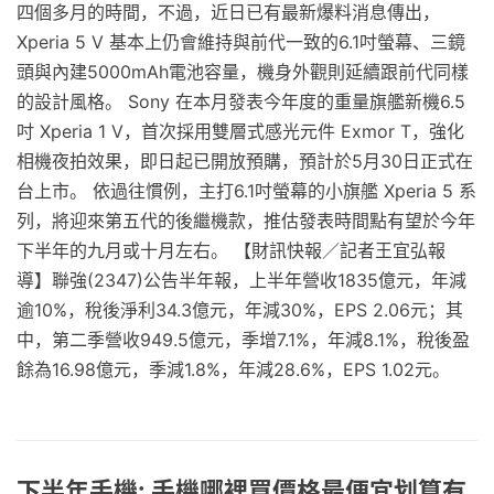
四個多月的時間，不過，近日已有最新爆料消息傳出，
Xperia 5 V 基本上仍會維持與前代一致的6.1吋螢幕、三鏡
頭與內建5000mAh電池容量，機身外觀則延續跟前代同樣
的設計風格。 Sony 在本月發表今年度的重量旗艦新機6.5
吋 Xperia 1 V，首次採用雙層式感光元件 Exmor T，強化
相機夜拍效果，即日起已開放預購，預計於5月30日正式在
台上市。 依過往慣例，主打6.1吋螢幕的小旗艦 Xperia 5 系
列，將迎來第五代的後繼機款，推估發表時間點有望於今年
下半年的九月或十月左右。 【財訊快報／記者王宜弘報
導】聯強(2347)公告半年報，上半年營收1835億元，年減
逾10%，稅後淨利34.3億元，年減30%，EPS 2.06元；其
中，第二季營收949.5億元，季增7.1%，年減8.1%，稅後盈
餘為16.98億元，季減1.8%，年減28.6%，EPS 1.02元。
下半年手機: 手機哪裡買價格最便宜划算有