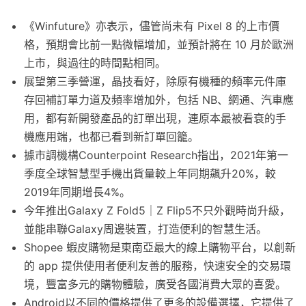
《Winfuture》亦表示，儘管尚未有 Pixel 8 的上市價
格，預期會比前一點微幅增加，並預計將在 10 月於歐洲
上市，與過往的時間點相同。
展望第三季營運，晶技看好，除原有機種的頻率元件庫
存回補訂單力道及頻率增加外，包括 NB、網通、汽車應
用，都有新開發產品的訂單出現，連原本最被看衰的手
機應用端，也都已看到新訂單回籠。
據市調機構Counterpoint Research指出，2021年第一
季度全球智慧型手機出貨量較上年同期飆升20%，較
2019年同期增長4%。
今年推出Galaxy Z Fold5｜Z Flip5不只外觀時尚升級，
並能串聯Galaxy周邊裝置，打造便利的智慧生活。
Shopee 蝦皮購物是東南亞最大的線上購物平台，以創新
的 app 提供使用者便利友善的服務，快速安全的交易環
境，豐富多元的購物體驗，廣受各國消費大眾的喜愛。
Android以不同的價格提供了更多的設備選擇，它提供了