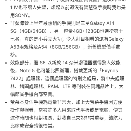
1 IV也不讓人失望，想起以前還沒有智慧型手機時我也是
用SONY。
非蘋陣營上半年最熱銷的手機則是三星Galaxy A14
5G（4GB/64GB），另一容量4GB+128GB也進榜第十
七名，真的是小兵立大功；令人刮目相看的還有Galaxy
A53兩規格及A54（8GB/256GB），新舊機型偕手進
榜。
效能部分，繼 S6 以新款 14 奈米處理器獲得驚人效能
後，Note 5 也可能比照辦理，搭載更新的「Exynos
7422」處理器，這個處理器的特別之處是，將中央處理
器、繪圖處理器、RAM、LTE 等封裝在同塊晶片上，大
幅節省手機內部空間。
螢幕本身佔手機耗電量非常大，加上大螢幕手機因方便
操作與觀看，常被許多人用來取代平板或是電腦，使其
運作時間也相對拉長，對我自己來說非常重要，續航力
比喻成安全感很恰當。