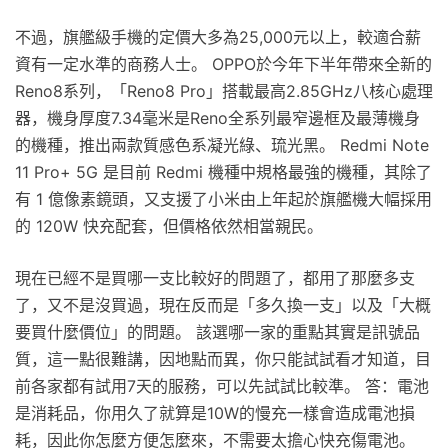
不過，旗艦級手機的定價大多為25,000元以上，較適合薪
資有一定水準的商務人士。 OPPO於今年下半年帶來全新的
Reno8系列，「Reno8 Pro」搭載最高2.85GHz八核心處理
器，機身厚度7.34毫米是Reno全系列最窄邊框及最薄機身
的機種，推出兩款質感色系凝光綠、琉光黑。 Redmi Note
11 Pro+ 5G 是目前 Redmi 機種中規格最強的機種，其除了
有 1 億像素鏡頭，又支援了小米由上年起於旗艦機大幅採用
的 120W 快充配套，但價格依然相當親民。
現在已經不是買哪一支比較好的問題了，都用了那麼多支
了，又不是沒買過，現在反而是「多久換一支」以及「大概
要買什麼價位」的問題。 該選哪一家的重點其實是訊號品
質，這一點很難講，因地點而異，你只能試試看才知道，目
前各家都有試用7天的服務，可以先試試比較準。 答：電池
是消耗品，你用久了就算是10W的慢充一樣會造成電池損
耗，因此你怎麼方便怎麼來，不需要太擔心快充傷電池。