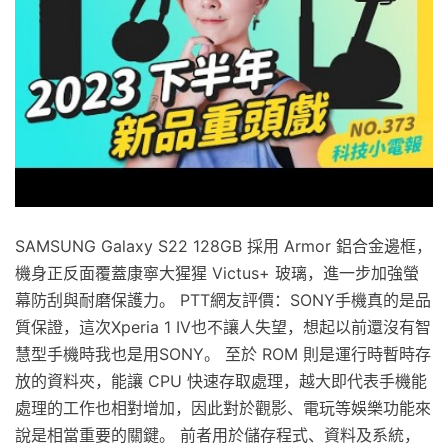
SAMSUNG Galaxy S22 128GB 採用 Armor 鋁合金邊框，
機身正反面覆蓋康寧大猩猩 Victus+ 玻璃，進一步加強螢
幕防刮與耐磨保護力。 PTT網友評價：SONY手機真的是品
質保證，這次Xperia 1 IV也不讓人失望，想起以前還沒有智
慧型手機時我也是用SONY。 至於 ROM 則是運行時暫時存
放的資料夾，能讓 CPU 快速存取處理，越大即代表手機能
處理的工作也相對增加，因此對於觀影、電玩等娛樂功能來
說是相當重要的關鍵。 前者用於儲存程式、資料及系統，