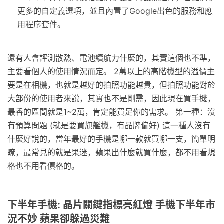
更多的自定義選項，並且內置了Google出色的服務和應
用程序套件。
還有人會評測散熱、電池續航力什麼的，其實這個也不準，
主要看個人的使用情況而定。 2萬以上的高階機型的溢價主
要是在相機，也就是越好的拍照功能越貴，但拍照功能對於
大部份的使用者來說，其實也不是剛需，因此現在買手機，
最香的區間就是1~2萬，肯定能買足你的需求。 第一種：沒
有預算問題 (就是要買旗艦機，有品牌偏好) 這一種人沒有
什麼好說的，當年最好的手機是哪一款就買哪一支，簡單明
瞭，最常見的就是果迷，蘋果出什麼就買什麼，都不用看規
格也不用看價格的。
下半年手機: 晶片關鍵指標亮紅燈 手機下半年市
況不妙 蘋果卻躲過災難