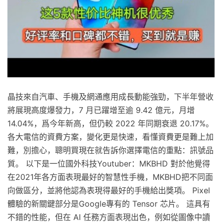
晶技來自汽車、手機及網通應用成長動能強勁，下半年營收
將展現高度爆發力，7 月已躍增至逾 9.42 億元，月增
14.04%，爲今年新高，但仍較 2022 年同期衰退 20.17%。
各大電信的資費方案，變化更是快速，看懂資費更是難上加
難，別擔心，聰明買現在就告訴你選擇電信的重點：訊號品
質。 以下是一位國外科技Youtuber：MKBHD 對於他覺得
在2021年各方面表現最好的智慧性手機，MKBHD把不同面
向做區分，並將他認為表現得最好的手機給出獎項。 Pixel
體驗的新關鍵部分是Google專有的 Tensor 芯片。 這具有
不錯的性能，但在 AI 任務方面表現出色，例如從圖像中讀