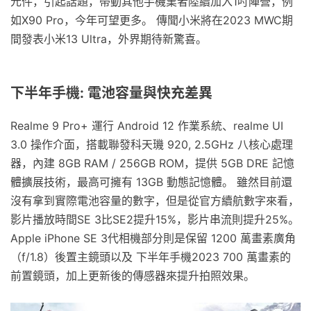
元件，引起話題，帶動其他手機業者陸續加入1吋陣營，例
如X90 Pro，今年可望更多。 傳聞小米將在2023 MWC期
間發表小米13 Ultra，外界期待新驚喜。
下半年手機: 電池容量與快充差異
Realme 9 Pro+ 運行 Android 12 作業系統、realme UI
3.0 操作介面，搭載聯發科天璣 920, 2.5GHz 八核心處理
器，內建 8GB RAM / 256GB ROM，提供 5GB DRE 記憶
體擴展技術，最高可擁有 13GB 動態記憶體。 雖然目前還
沒有拿到實際電池容量的數字，但是從官方續航數字來看，
影片播放時間SE 3比SE2提升15%，影片串流則提升25%。
Apple iPhone SE 3代相機部分則是保留 1200 萬畫素廣角
（f/1.8）後置主鏡頭以及 下半年手機2023 700 萬畫素的
前置鏡頭，加上更新後的傳感器來提升拍照效果。