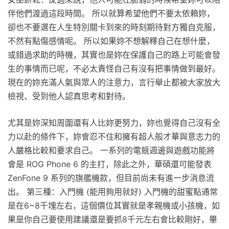
伴他們渡過這段時間。 所以就算希望他們不要太依賴妳，
卻也不要選在人生特別關卡到來的時刻期待對方獨自克服，
不然有點傷感情呢。 所以如果妳不想解釋自己在想什麼，
或錯過求助的時機，其實也是妳在保護自己的路上可能會發
生的事情而已呢，不必太責怪自己有沒有把事情做到最好。
現在的妳充滿人氣與眾人的注意力，言行舉止都被大家放大
檢視、受到他人認真思考和對待。
尤其是妳深知周圍還有人比妳更努力，妳也覺得自己沒有全
力以赴的條件下，妳會忍不住和擁有超人般才華與意志力的
人嚴格比較和要求自己。 一系列的電競週邊與遊戲功能將
會是 ROG Phone 6 的主打，除此之外，華碩還可能發表
ZenFone 9 系列的旗艦機款，但目前尚未有進一步消息流
出。 第三種：入門機 (能用夠用就好) 入門機的甜蜜點通常
是在6~8千塊左右，這個價位其實就是孝親機或小孩機，如
果是你自己要使用建議還是要抓8千元左右會比較剛好，畢