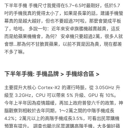
下半年手機 手機尺寸我覺得在5.7~6.5吋最剛好，低於5.7
吋的手機我真的覺得太小了，如果是長輩的話，建議手機螢
幕真的是越大越好，但也不要超過7吋啦，那麼會變成平板
了，哈哈。 多說一句：近年來安卓旗艦機越賣越貴，這反
而是給蘋果機機會，為何？ 安卓機只要超過2萬，很多人就
會想...那為何不甘脆買蘋果，以前不買是因為貴，現在都差
不多了嘛。
下半年手機: 手機品牌 > 手機綜合區 >
主要提升大核心 Cortex-X2 的運行時脈，從 3.05GHz 升
級至 3.2GHz，CPU 可以帶來 5% 升級、GPU 有 10%。
今年上半年因為疫情趨緩，再加上政府普發六千的政策，神
腦觀察到相較於去年同期，1～2萬之間的中階手機成長
4.2%；2萬元以上的高階手機成長3.5%，可看出民眾購機
預算有提升。 調查也顯示民眾選購高階手機，大多偏好蘋