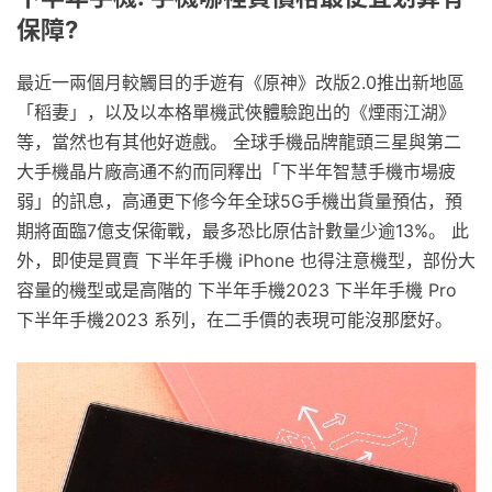
保障?
最近一兩個月較觸目的手遊有《原神》改版2.0推出新地區
「稻妻」，以及以本格單機武俠體驗跑出的《煙雨江湖》
等，當然也有其他好遊戲。 全球手機品牌龍頭三星與第二
大手機晶片廠高通不約而同釋出「下半年智慧手機市場疲
弱」的訊息，高通更下修今年全球5G手機出貨量預估，預
期將面臨7億支保衛戰，最多恐比原估計數量少逾13%。 此
外，即使是買賣 下半年手機 iPhone 也得注意機型，部份大
容量的機型或是高階的 下半年手機2023 下半年手機 Pro
下半年手機2023 系列，在二手價的表現可能沒那麼好。