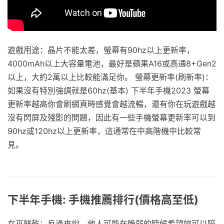
遊戲用途：晶片不能太差，螢幕有90hz以上更新率，
4000mAh以上大容量電池，最好是蘋果A16或高通8+Gen2
以上，大約2萬以上比較能滿足你。 螢幕更新率(刷新率)：
如果沒有特別強調就是60hz(基本) 下半年手機2023 螢幕
更新率越高你會刷網頁時感覺會越流暢，還有你在玩遊戲越
沒有閃屏及殘影的問題，因此有一些手機螢幕更新率可以到
90hz或120hz以上更新率，這通常在中高階機中比較常
見。
下半年手機: 手機推薦排行(價格高至低)
女巫餅乾：反過來說，他人可能在脆弱的時候希望妳可以陪