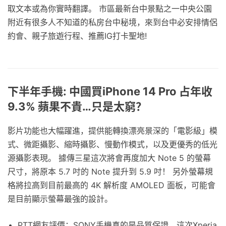
取文本或為你實時翻譯。 市區最新台中景點之一中央公園
附近有很多人不知道的私房台中秘境，來到台中必安排情侶
約會、親子旅遊行程、推薦IG打卡聖地!
下半年手機: 中國買iPhone 14 Pro 占年收
9.3% 蘋果不貴…只是太窮？
影片功能也大幅躍進，提供能轉換漂亮景深的「電影級」模
式、微距攝影、縮時攝影、慢動作模式，以及更優秀的低光
源攝影表現。 據傳三星這次將會再度加大 Note 5 的螢幕
尺寸，將原本 5.7 吋的 Note 提升到 5.9 吋！ 另外螢幕規
格將拉高到目前最高的 4K 解析度 AMOLED 面板，可能會
是目前顯示螢幕最強的設計。
PTT網友評價：SONY手機真的是品質保證，這次Xperia