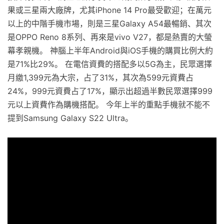
果或三星兩大廠牌，尤其iPhone 14 Pro最受歡迎；在萬元
以上的中階手機市場，則是三星Galaxy A54最暢銷、其次
是OPPO Reno 8系列、再來是vivo V27，都是熱賣的大螢
幕孝親機。 神腦上半年Android與iOS手機的購買比例大約
是71%比29%。 在電信資費的搭配多以5G為主，民眾選擇
月繳1,399元為大宗，占了31%，其次為599元資費占
24%，999元資費占了17%，顯示出超過半數民眾選擇999
元以上資費作為購機搭配。 今年上半的重點手機就不能不
提到Samsung Galaxy S22 Ultra。