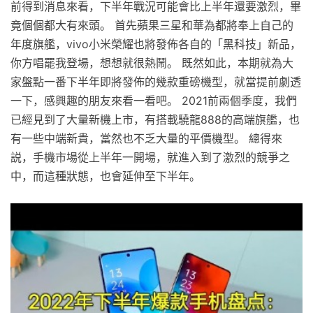
前得到消息來看，下半年戰況可能會比上半年還要激烈，畢
竟個個都大有來頭。 首先蘋果三星和華為都將奉上自己的
年度旗艦，vivo小米榮耀也將發佈各自的「黑科技」新品，
你方唱罷我登場，想想就很熱鬧。 既然如此，本期就為大
家盤點一番下半年即將發佈的幾款重磅機型，就當提前劇透
一下，感興趣的朋友來看一看吧。 2021前兩個季度，我們
已經見到了大量新機上市，有搭載驍龍888的高端旗艦，也
有一些中端新貴，當然也不乏大量的平價機型。 總得來
説，手機市場從上半年一開場，就進入到了激烈的競爭之
中，而這種狀態，也會延伸至下半年。