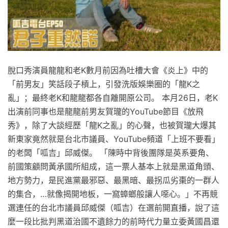
脫口秀演員龍龍和老K數月前因為吐槽大會《炎上》中的
「前男友」笑話段子槓上，引發洗版娛樂圈的「龍K之
亂」；最終老K和龍龍都各自離開原公司。 本月26日，老K
出演前同事也是龍龍前男友賀瓏的YouTube節目《放飛
秀》，除了大談經歷「龍K之亂」的心聲，也被賀瓏大爆其
新東家竟然就是台北市議員、YouTube頻道「上班不要看」
的老闆「呱吉」邱威傑。 「陳時中背後團隊是英系要角、
前國策顧問黃承國所組成，這一票人基本上就是黑道角頭、
地方勢力，是民進黨最邪惡、最黑暗、最拐瓜劣棗的一群人
的集合，…就像揭開地板，一窩蟑螂般讓人噁心。」不再競
選連任的台北市議員邱威傑（呱吉）在選前開直播，說了這
麼一段比批判黑道治國不遺餘力的前時代力量立委黃國昌還