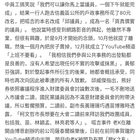
中員工搞笑說「我們可以讓你馬上當議員，一個下午就能完
成」，結果一行人跑去信義區公所的戶政事務所花了80元
改名，把呱吉的本名改成「邱議員」，成為一名「貨真價實
的議員」。 他說當時感受到網路影音的興起，他雖然不專
業，但很有興趣，於是9月才開始的念頭，10月他就提了離
職，然後一個月內把房子賣掉，12月就成立了YouTube頻道
「上班不要看」。 「我相信我們參與公共事務的出發點都
是良善的，沒有人希望出現任何不實的攻擊或抹黑」，黃郁
芬強調，對於整起事件所衍生的後果，她都會概括承受，同
時也再次向因此被牽連的所有人致歉。 邱威傑指出，熊好
券依照審議程序進入財建委員會討論數次後，一毛不刪地送
入市議會二讀，國民黨議員因為不滿意財建委員會的附帶決
議，所以暫擱預算，二讀前，副市長黃珊珊巧遇苗博雅時透
露，「柯文哲市長想要在大會二讀前來拜訪我們政團成員，
包括我、苗、林穎孟、林亮君等人」。 呱吉事件 老K在離
開由博恩創辦的前公司薩泰爾娛樂後，日前在前同事賀瓏的
YouTube頻道中出現，節目中老K被問及有關「龍K之亂」