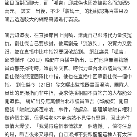
節目面對面聊天，而「呱吉」邱威傑也因為被點名而加碼5
萬元。 該文一出後，不少「詹姆士」的粉絲認為百靈果及
呱吉透過較大的網路聲勢進行霸凌。
呱吉知道後，在直播節目上開噴，還說自己跟時代力量沒冤
仇，劉仕傑自己要檢討，他罵劉是「流浪狗」，沒實力又愛
蹭，並在直播中比中指說要回敬給劉。 網紅議員「呱吉」
邱威傑昨（20日）晚間在直播中指出，日前他陪無黨籍議
員黃郁芬掃街時，遭前外交官、時代力量台北市議員候選人
劉仕傑的競選團隊比中指，他也在直播中回擊劉仕傑一個中
指。 劉仕傑今（21日）發文曬出監視器畫面澄清，團隊人
員比的是拇指而非中指，要求傳播相關不實謠言的人都能公
開道歉。 網紅出身無黨籍台北市議員呱吉（邱威傑）開直
播談「龍龍淚訴遭霸凌」事件，他認為，能理解龍龍有權利
做這個主張，但覺得老K本身應該不見得有惡意，因此這件
事情大爆發，「我覺得這個事情就是一個遺憾」，值得注意
的是，呱吉後來又爆料，自己選擇不要跟龍龍這種人有太深