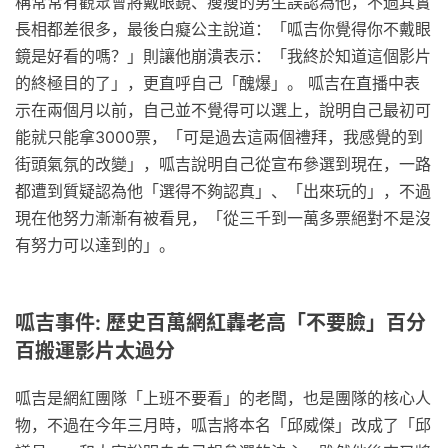
稱常常有觀眾會將戴眼鏡、瘦瘦的男生誤認為他，不過其實
長相都差很多，最後白癡公主說道：「呱吉你覺得你不戴眼
鏡是好看的嗎？」則讓他崩潰表示：「我終於知道這個影片
的終極目的了」，更直呼自己「醜爆」。 呱吉在直播中表
示在兩個月以前，自己並不覺得可以選上，說明自己最初可
能就只能拿3000票，「可是過去這兩個禮拜，我感覺的到
街頭氣氛的改變」，呱吉說明自己從宣布參選到現在，一路
都遭到質疑認為他「選得不夠認真」、「出來玩的」，不過
現在他努力漸漸有被看見，「從三千到一萬多票絕對不是沒
有努力可以達到的」。
呱吉事件: 歷史百萬網紅轟老高「不要臉」百分
百搬運影片太過分
呱吉是網紅團隊「上班不要看」的老闆，也是團隊的核心人
物，不過在今年三月時，呱吉將本名「邱威傑」改成了「邱