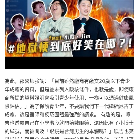
為此，郭醫師強調：「目前雖然廠商有繳交20歲以下青少
年成癮的資料，但是並未列入駁核條件，也就是說，即使廠
商所提的資料證明會吸引青少年使用，一樣可以通過健康風
險評估。」為了保護青少年，不要讓我們下一代繼續尼古丁
成癮，這是醫師和反菸團體最強烈的請求。 有趣的是，呱
吉也透露自己在小學階段就開始戴眼鏡，還因此有了小博士
的綽號，而被問及「眼鏡是台灣男生的本體嗎？」呱吉也笑