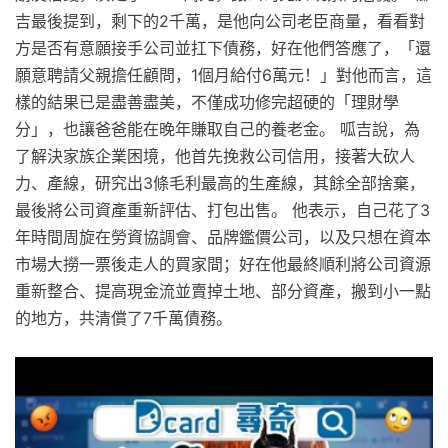
吉最後提到，剩下的2千萬，是他向公司老臣商量，看看對
方是否有意願接手公司並扛下債務，好在他們答應了，「還
願意聘請父親擔任顧問，1個月給付6萬元！」對他而言，這
樣的結果已是盡善盡美，不僅成功修完超硬的「理財學
分」，也讓爸爸能在晚年賺取自己的養老金。 呱吉說，為
了解決家族企業困境，他首先挽救公司信用，接著大砍人
力、產線，研究出3條毛利最高的生產線，其餘全部捨棄，
最後將公司資產重新評估、打包出售。 他表示，自己花了3
年時間周旋在勞資協調會、品牌鑑價公司，以及只想在資本
市場大撈一票後走人的買家間；好在他最終順利將公司資源
重新整合、提高現金流並賣掉土地、部分資產，搬到小一點
的地方，共清償了7千萬債務。