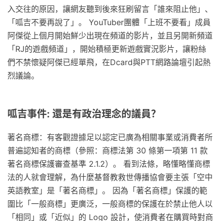
入交往的原因，讓網友聽到後來狂刷留言「誰來阻止他」、
「呱吉不要再說了」。 YouTuber團體「上班不要看」成員
阿傑從上個月開始鮮少出現在頻道的影片，並且另開新頻道
「RJ的遊戲頻道」，開始積極更新遊戲實況影片，讓粉絲
們不禁懷疑阿傑已經單飛，在Dcard與PTT網路論壇引起熱
烈議論。
呱吉事件: 還是有政治理念的議員？
著名商標：有客觀證據足以認定已廣為相關事業或消費者所
普遍認知者的商標（參照：商標法第 30 條第一項第 11 款
著名商標保護審查基準 2.1.2）。 看到法條，略懂略懂商標
法的人就會理解，為什麼基督教救世傳播協會要主張「空中
英語教室」是「著名商標」。 因為「著名商標」保護的範
圍比「一般商標」更廣泛，一般商標的保護在於禁止他人以
「相同」或「近似」的 Logo 設計，使消費者在購買時對商