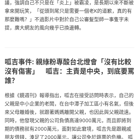
議，強調自己不只是在「炎上」被霸凌，是長期以來不斷被
拿來開玩笑，「從頭到尾只是需要一個老K的道歉，真的有
那麼難嗎？」不過影片中對於自己公審髮型師一事隻字未
提，廣大網友的風向幾乎已換邊轉。
呱吉事件: 親綠粉專酸台北燈會「沒有比較
沒有傷害」 呱吉：主責是中央，到底要罵
誰？
根據《鏡週刊》報導指出，呱吉在接受訪問時表示，自己的
父親是中小企業的老闆，在台中潭子加工區小有名氣，但後
來父母離婚後，就跟著媽媽離開父親，也因此與父親疏遠。
同時，他發現父親的公司負債高達9000萬元，而且即將到
期的債務就有2000萬元，面對如此窘境，呱吉先是跟親戚
朋友借錢，湊足了2000萬元，讓公司免於跳票的危機。 呱