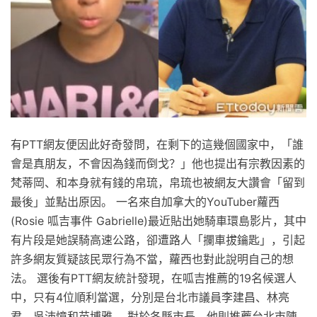
有PTT網友便因此好奇發問，在剩下的這幾個國家中，「誰
會是真朋友，不會因為錢而倒戈？」他也提出有宗教因素的
梵蒂岡、和本身就有錢的帛琉，帛琉也被網友大讚會「留到
最後」並點出原因。 一名來自加拿大的YouTuber蘿西
(Rosie 呱吉事件 Gabrielle)最近貼出她騎車環島影片，其中
有片段是她誤騎高速公路，卻遭路人「攔車拔鑰匙」，引起
許多網友質疑該民眾行為不當，蘿西也對此說明自己的想
法。 選後有PTT網友統計發現，在呱吉推薦的19名候選人
中，只有4位順利當選，分別是台北市議員李建昌、林亮
君、吳沛憶和苗博雅。 對於各縣市長，他則推薦台北市陳