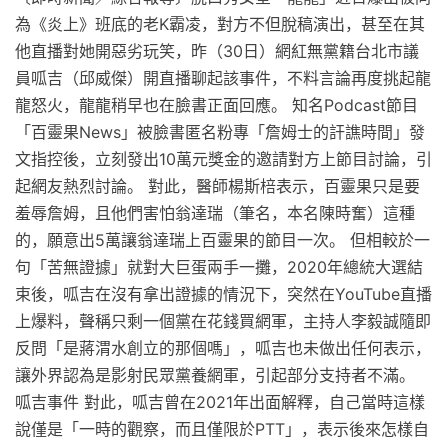
為《炎上》班底的老K霸凌，對方不但脫稿演出，甚至在其
他直播對她開惡劣玩笑，昨（30日）網紅無黨籍台北市議
員呱吉（邱威傑）開直播聊起該事件，不料言論再度挑起龍
龍怒火，龍龍稍早也在臉書正面回應。 知名Podcast節目
「百靈果News」被臉書匿名粉專「詹姆士的訐譙時間」發
文指控後，立刻發出10萬元獎金的邀請對方上節目討論，引
起網友熱烈討論。 對此，醫師楊斯棓表示，百靈果只是要
羞辱詹姆，且他們害怕翁達瑞（筆名，本名陳時奮）這種
的，願意出5萬讓翁達瑞上百靈果的節目一次。 但相較於一
句「苦無證據」就對大巨蛋兩手一攤，2020年總統大選結
束後，呱吉在沒有拿出證據的情況下，突然在YouTube直播
上爆料，聲稱只剩一個黨在花錢買網軍，主持人李毅誠隨即
反問「是蔣渭水創立的那個嗎」，呱吉也未做出任何表示，
讓外界認為是影射民眾黨養網軍，引起部分支持者不滿。
呱吉事件 對此，呱吉曾在2021年出面解釋，自己當時這樣
說僅是「一時的觀察，而且僅限於PTT」，表示後來怎樣自