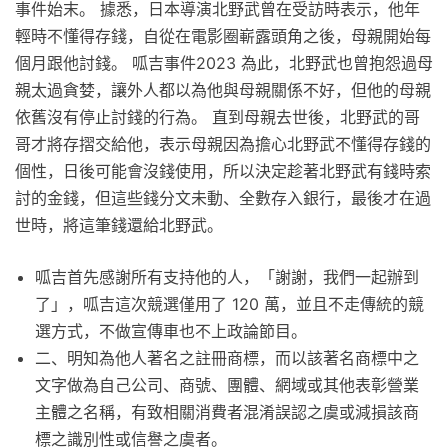
事件始末。 據悉，日本導演北野武曾在受訪時表示，他年
輕時不懂得存錢，自從在電影圈嶄露頭角之後，母親開始每
個月跟他討錢。 呱吉事件2023 為此，北野武也曾抱怨過母
親太過貪婪，讓外人都以為他與母親關係不好，但他的母親
依舊沒有停止討錢的行為。 直到母親去世後，北野武的哥
哥才將存摺交給他，表示母親因為擔心北野武不懂得存錢的
個性，日後可能會沒錢使用，所以決定趁著北野武有錢時索
討的金錢，但這些錢分文未動、全數存入銀行，最後才在過
世時，將這筆錢還給北野武。
呱吉首先感謝所有支持他的人，「謝謝，我們一起辦到
了」，呱吉這次競選僅用了 120 萬，並且不走傳統的競
選方式，不做宣傳車也不上政論節目。
二、明知為他人著名之註冊商標，而以該著名商標中之
文字做為自己公司、商號、團體、網域或其他表彰營業
主體之名稱，有致相關消費者混淆誤認之虞或減損該商
標之識別性或信譽之虞者。