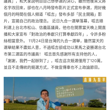
議員」，和大家說明自自己想參選的決心，雖然他後來又將
名字改回來，卻也在八月時發布影片正式宣布參選，用好幾
個月的時間在個人頻道「呱吉」發布多部「民主開箱」影
片，宣揚自己的政治理念。 近日九合一選舉落幕，呱吉順
利選上台北市松山、信義區議員，他也在開票當天晚上開直
播和大家宣布「對政治的奉獻只打算奉獻四年」，令許多粉
絲相當意外。 11月24日是台灣的九合一選舉，雖然當天的
選舉結果不盡如人意，不過呱吉卻成功以黑馬之姿勝選台北
市第三選區的市議員！ 呱吉首先感謝所有支持他的人，
「謝謝，我們一起辦到了」，呱吉這次競選僅用了120萬，
並且不走傳統的競選方式，不做宣傳車也不上政論節目。