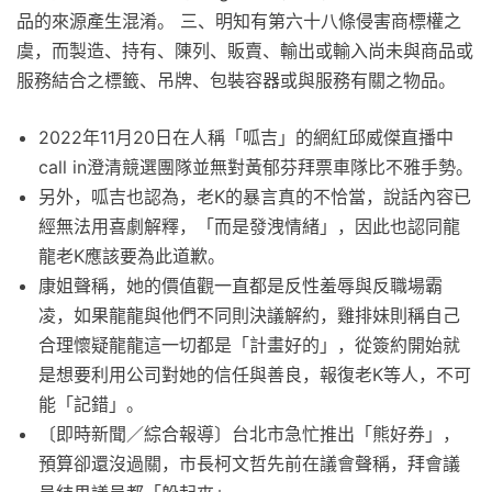
品的來源產生混淆。 三、明知有第六十八條侵害商標權之
虞，而製造、持有、陳列、販賣、輸出或輸入尚未與商品或
服務結合之標籤、吊牌、包裝容器或與服務有關之物品。
2022年11月20日在人稱「呱吉」的網紅邱威傑直播中
call in澄清競選團隊並無對黃郁芬拜票車隊比不雅手勢。
另外，呱吉也認為，老K的暴言真的不恰當，說話內容已
經無法用喜劇解釋，「而是發洩情緒」，因此也認同龍
龍老K應該要為此道歉。
康姐聲稱，她的價值觀一直都是反性羞辱與反職場霸
凌，如果龍龍與他們不同則決議解約，雞排妹則稱自己
合理懷疑龍龍這一切都是「計畫好的」，從簽約開始就
是想要利用公司對她的信任與善良，報復老K等人，不可
能「記錯」。
〔即時新聞／綜合報導〕台北市急忙推出「熊好券」，
預算卻還沒過關，市長柯文哲先前在議會聲稱，拜會議