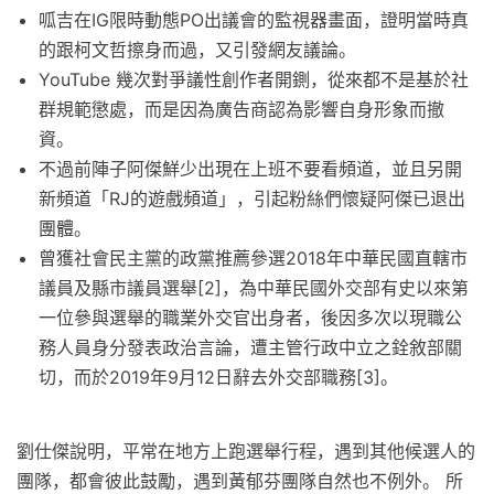
呱吉在IG限時動態PO出議會的監視器畫面，證明當時真
的跟柯文哲擦身而過，又引發網友議論。
YouTube 幾次對爭議性創作者開鍘，從來都不是基於社
群規範懲處，而是因為廣告商認為影響自身形象而撤
資。
不過前陣子阿傑鮮少出現在上班不要看頻道，並且另開
新頻道「RJ的遊戲頻道」，引起粉絲們懷疑阿傑已退出
團體。
曾獲社會民主黨的政黨推薦參選2018年中華民國直轄市
議員及縣市議員選舉[2]，為中華民國外交部有史以來第
一位參與選舉的職業外交官出身者，後因多次以現職公
務人員身分發表政治言論，遭主管行政中立之銓敘部關
切，而於2019年9月12日辭去外交部職務[3]。
劉仕傑說明，平常在地方上跑選舉行程，遇到其他候選人的
團隊，都會彼此鼓勵，遇到黃郁芬團隊自然也不例外。 所