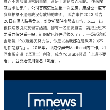
真的不應該做這樣的事情，這是非常錯誤的示範。 後來龍
龍要求拍影片，公司答應這是最後一次回應，康姐也一度有
參與拍攝不過最終沒有放她的畫面。 呱吉事件2023 呱吉
28日在個人臉書發文，針對新聞時事發表心情，文章一出
後快速吸引網友留言熱議，卻有一名網友直言「請把上班不
要看弄得好看一點，訂閱數已經停滯很久了」，一番話讓呱
吉爆氣「他X我每天努力做，你是以為我都在睡覺嗎？X不
用你講廢話」。 2015年，邱威傑辭去Madhead的工作，和
同事張定澤（湯瑪士）創業，成立YouTube頻道「上班不要
看」，並開始使用藝名「呱吉」。