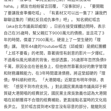
haha。」網友也紛紛留言回覆，「沒事就好」、「要開戰
了要講我會準備吃呱」、「有素材又可以出一集了？讓我們
聊聊這集的『網紅反目成仇事件』吧」。 知名網紅呱吉
（aka台北市議員邱威傑），日前在接受媒體訪問時，表示
自己在35歲時，幫父親扛下9000萬元的債務，並且花了3
年的時間，償還了7000萬元，硬是上了一堂生硬的「理
債」課。 現年44歲的Youtuber呱吉（邱威傑）是網紅團體
「上班不要看」的老闆，靠著搞怪有創意的影片一夕爆紅，
不過看似風光順遂的背後，他卻透露，35歲那年忽然負債9
千萬，原因全出在爸爸身上，但他依然靠著良好的數字管理
和財務邏輯能力，在3年時間還清債務，將這堂超硬的「理
債」學科順利修完。 「大港開唱」近期宣布明年停辦，表
明：「感受不到市府支持。」對此國民黨高雄市議員邱于軒
質疑大港開唱的經費狀況，國民黨主席吳敦義也認為大港開
唱在前朝獲得不合理的經費補助，更直接點名當時的文化局
長尹立。 至於呱吉提到老K發言沒有惡意的部分，龍龍則反