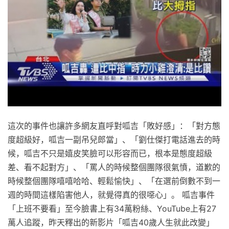
這次的事件也讓許多網友直呼對呱吉「敗好感」：「對方態
度超級好，呱吉一副吊兒郎當」、「劉仕傑打電話進去的時
候，呱吉不只是嬉皮笑臉可以形容而已，根本是態度超級
差、看不起對方」、「罵人的時候整個團隊很氣憤，道歉的
時候整個團隊嘻嘻哈哈、輕鬆愉快」、「在選前倒數不到一
週的時間這樣陷害他人，就覺得真的很噁心」。 呱吉事件
「上班不要看」至今臉書上有34萬粉絲、YouTube上有27
萬人追蹤，昨天釋出的新影片「呱吉40歲人生就此改變」