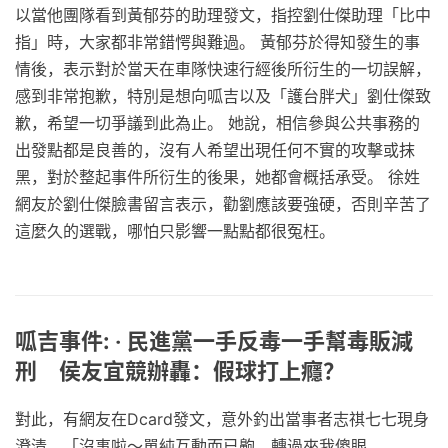
以當他團隊看到黃郁芬的助理發文，指控劉仕傑助理「比中
指」時，大家都非常錯愕與難過。 黃郁芬於得知發生的事
情後，表示對於當天在車隊快速行經後所衍生的一切誤解，
感到非常抱歉，特別是想向呱吉以及「護台胖犬」劉仕傑致
歉，希望一切爭議到此為止。 她說，相信參與公共事務的
出發點都是良善的，沒有人希望出現任何不實的攻擊或抹
黑，對於整起事件所衍生的後果，她都會概括承受。 徐姓
網友於劉仕傑臉書留言表示，勸劉應該要強硬，否則辛苦了
這麼久的選戰，哪怕只影響一點點都很冤枉。
呱吉事件: ‧ 民進黨一手反毒一手幫毒販減
刑 侯友宜競辦轟：假球打上癮？
對此，有網友在Dcard發文，意外釣出當事者志祺七七現身
澄清，「沒事啦～單純互動而已齁，轉過來我傻眼