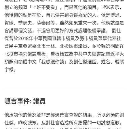
創立的頻道「上班不要看」，而是其他的項目。 老K表示，
他後悔的點是在於，自己傷害到身邊喜愛的人，像是博恩、
賀瓏、喬瑟夫、薩泰爾等，雖然如果重來一次，他應該還是
會講那個笑話，不過會用更好的方式處理後續爭議。 劉仕
傑曾於2018年中華民國直轄市議員及縣市議員選舉代表社
會民主黨參選臺北市士林、北投區市議員，並於競選期間在
北投市場旁架設看板，看板樣式為中共中央總書記習近平大
頭照和簡體中文「我想跟你談」及劉仕傑選區、姓名、號碼
字樣。
呱吉事件: 議員
他承認他的憤怒並非是經過確實查證的結果，所以必須向劉
仕傑、昨晚聽眾，及對社會造成所有紛擾的一切誠懇道歉，