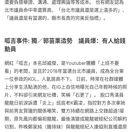
還要負擔舉證、溝通、處理輿論等等成本。 也有網友認為
北市議員命中率還算高，「台北市議員還是選上滿多的」、
「議員還是有當選的，縣市長真的完美反指標」。
呱吉事件: 獨／郭苗栗造勢 議員爆：有人給錢
動員
網紅「呱吉」本名邱威傑，是Youtuber團體「上班不要
看」的老闆，並且於2018年當選台北市議員，成為全台第
一位參政的KOL，人氣居高不下。 日前，時常在社群媒體
上分享生活點滴的他，在IG上自信地曝光自己年輕時候的照
片，不料卻引來網友吐槽，笑稱「石更了」。 脫口秀演員
龍龍日前淚訴遭「炎上」班底老K霸凌，指控對方多次拿她
與前男友賀瓏的關係嘲笑，雙方持續在網路上交鋒超過1星
期，原先風向都偏袒龍龍，最後演變成龍龍被經紀公司解約
切割，昨晚鄭家純（雞排妹）與龍龍經紀人康姐則直播還原