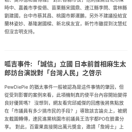
時中、嘉義市李俊俋、苗栗縣宋國鼎、連江縣李問、雲林縣
劉建國，台中市蔡其昌、桃園市鄭運鵬，另外不建議投給宜
蘭林姿妙、基隆謝國樑、新北侯友宜，新竹市雖提到沈慧虹
但沒言明支持。
呱吉事件: 「誠信」立國 日本前首相麻生太
郎訪台演說對「台灣人民」之啓示
PewDiePie 的猶太事件一般被認為是這件事情的肇因，但
從受到影響的案例來看，此項機制真的使平台內容開始變得
良好優質嗎？ 沒想到，網友看完邱威傑的回應後將焦點放
在「市議員有多少搞市民的手段？」導致該言論炎上，被網
友截圖轉傳，連民進黨桃園市前議員王浩宇都PO在臉書分
享。 對此，百靈果直接開出萬元獎金，邀請「詹姆士」上