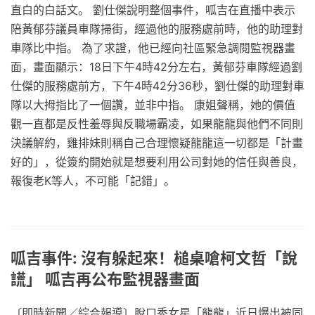
直白的白話文。 劉仕傑說明整個事件，呱吉在直播中表示
陪黃郁芬議員車隊掃街，經過他的服務處前時，他的助理對
車隊比中指。 為了求證，他已經向社區緊急調閱監視器畫
面，畫面顯示：18日下午4時42分左右，黃郁芬車隊經過劉
仕傑的服務處前方，下午4時42分36秒，劉仕傑的助理對車
隊以大拇指比了一個讚，並非中指。 康姐聲稱，她的價值
觀一直都是反性羞辱與反職場霸凌，如果龍龍與他們不同則
決議解約，雞排妹則稱自己合理懷疑龍龍這一切都是「計畫
好的」，從簽約開始就是想要利用公司對她的信任與善良，
報復老K等人，不可能「記錯」。
呱吉事件: 沒有躲起來！槌桌嗆柯文哲「說
謊」 呱吉再公布監視器畫面
〔即時新聞／綜合報導〕脫口秀女星「龍龍」近日爆出被同