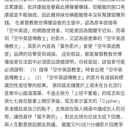
去罵康姐，批評康姐是要藉此搏聲量賺錢，但龍龍的脫口秀
康姐並不能抽成，因此雞排妹也稱龍龍根本沒有幫康姐賺到
錢。 在基督教救世傳播協會的主張中，認為原本欲搜尋
「空中英語」的網路使用者，可能會因為關鍵字近似，而導
到「空中英語傳教士」的影片，又認為搭便車的「空中英語
傳教士」，其影片內容為「黃色影片」會使「空中英語教
室」品牌的信譽受到減損。 這些假設，都是基督教救世傳
播協會在法庭中必須提出證據證明，也就是說，該協會可能
必須證明：（1）搜尋「空中英語教室」時會出現「空中英
語傳教士」；（2）「空中英語傳教士」的影片有減損商標
識別性或信譽的結果。 第四屆走鐘獎於上週末在台北流行
音樂中心圓滿落幕，不過主辦方「上班不要看」的呱吉和志
祺七七竟在臉書上隔空爭論，呱吉表示當天的「Cypher」
表演橋段是自己的點子，志祺卻在個人頻道中講成別人的功
勞，讓他直呼「蠻不爽的」，對此志祺也在該文底下回應，
兩人互動意掀起網友熱議。 龍龍又PO出11分鐘影片回應爭