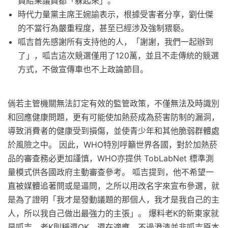
員結果議員都「躲起來」。
時代力量黨主席王婉諭表示，根據受害者分享，劉仕傑
的不當行為嚴重程度，甚至已經涉及強制猥褻。
呱吉首先感謝所有支持他的人，「謝謝，我們一起辦到
了」，呱吉這次競選僅用了120萬，並且不走傳統的競選
方式，不做宣傳車也不上政論節目。
倘若主管機關無法訂定有效的監管政策，不僅無法及時識別
和回應健康問題，更有可能使加熱菸成為菸害防制的漏洞，
導致消費者的健康受到損傷，並使青少年和其他脆弱群體處
於風險之中。 因此，WHO特別呼籲世界各國，對於加熱菸
品的審查務必更加謹慎，WHO亦提供 TobLabNet 標準測
量模式供各國政府主動審查參考。 呱吉提到，他不希望一
直被媒體追著問或是逼問，之所以用改名字來宣布參選，就
是為了證明「我才是發動議題的那個人，我才是我自己的主
人，所以我自己做出最強力的主張」。 爆料老K的新東家就
是呱吉，老K則稱還OK、還在適應，不過澄清並非呱吉原本