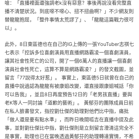
嗆：「直播裡面還強調老k沒有惡意？事後再說沒看完整直
播不清楚狀況。到底噁不噁心、扭不扭曲啊？」不少網友則
替龍龍抱屈，「整件事情太荒謬了」、「龍龍這篇戰力很可
以」。
此外，8日東區德也在自己的IG上傳的一張YouTuber志祺七
七表示「控訴多位喜劇演員用直播網路霸凌一個喜劇演員，
讓其社會性死亡的公司，開了一個6萬人的直播讓一個喜劇
演員社會性死亡，這算不算是網路霸凌？」的發文截圖，並
留言「77說得太好惹」。 事實上，東區德5日就曾在自己的
直播中說過認為龍龍有被康姐改變，還直接跟康姐喊話「你
可以告我」，並且8日再度預告12日的「老男孩直播」要與
老K等人一同討論「道歉的藝術」。 黃郁芬的團隊成員日前
在私人臉書發文，指控劉仕傑的助理對他們比中指，痛批
「做人還是要有點水準」，而昨日晚間呱吉在直播中提及此
事，並對劉仕傑比中指，劉仕傑則是立刻留言澄清這完全不
是事實，助理也已在當晚透過黃郁芬的助理轉達實情，不希