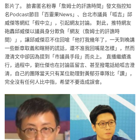
影片了。 臉書匿名粉專「詹姆士的訐譙時間」發文指控知
名Podcast節目「百靈果News」、台北市議員「呱吉」邱
威傑等網紅「假中立」，引起網友討論。 對此，推特網友
砲轟邱威傑以議員身分欺負「網友（詹姆士的訐譙時
間）」，讓邱威傑忍不住回嗆「他打我幾年了，一天到晚講
一些斷章取義和瞎掰的謊話，還不准我回嘴是怎樣」，然而
澄清文中卻因為提到「市議員手段」而炎上。 直播繼續進
行，過程中，劉仕傑也在討論區留言、甚至撥電話給呱吉澄
清，自己的團隊當天只有某位助理對黃郁芬車隊比「讚」，
完全沒有任何人比中指，希望不要造成誤會。