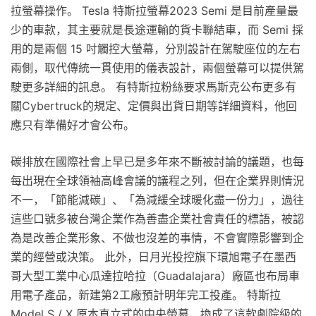
拉螢幕操作。 Tesla 特斯拉螢幕2023 Semi 是目前產量最
少的車款，其主要就是長途運輸的貨卡聯結車，而 Semi 採
用的是兩個 15 吋觸控大螢幕，分別設計在駕駛座位的左右
兩側，取代傳統一貫使用的儀表設計，兩個螢幕可以提供駕
駛更多詳細的訊息。 有特斯拉粉絲要求馬斯克公布更多有
關Cybertruck的規定、定價與出貨日期等詳細資料，他回
應只有準備好才會公布。
碳排放在國際社會上早已是多年來不斷被討論的議題，也每
每出現在全球領袖高峰會議的議程之列，但在企業界則情況
不一，「節能減碳」、「為減緩全球暖化盡一份力」，過往
這些口號多被台灣企業作為善盡企業社會責任的標語，被認
為是改善企業形象、不做也沒差的事情，不會實際影響到企
業的經營或決策。 此外，日月光投控旗下環旭電子在墨西
哥大型工業中心瓜達拉哈拉（Guadalajara）廠區也布局車
用電子產品，新建第2工廠預計明年完工投產。 特斯拉
Model S / X 原本直立式的中央螢幕，換成了這款劇院級的