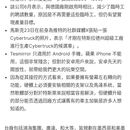
該公司6月表示，與德國廠剛啟用時相比，減少了臨時工
的聘請數量，原因是不再需要這些臨時工，但仍有望實
現產量目標。
馬斯克23日在前身為推特的社群媒體X張貼一張
Cybertruck的照片，表示「才剛在特斯拉德州超級工廠
進行生產Cybertruck的候選車」。
Tesmirror 只適用於 Android 手機，蘋果 iPhone 不能
用，這個非常殘念；但對於安卓用戶來說，安卓先天的
開放性，就帶給我們更大的玩樂空間。
因為從其操控的方式看來，如果要擁有螢幕左右轉向的
功能，硬體上必須要安裝相關的支架以及馬達系統，當
然軟體部分對於特斯萊來說相當容易解決，但硬體升級
的部分能否透過回廠方式讓舊有的車主加裝是許多人想
知道的。
台廠包括鴻海集團、廣達、和大等，皆規劃在墨西哥和美墨