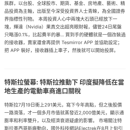
族群，以台股、全球股市、期貨、基金、房地產、藝術、精
品投資為主軸，出版至今深受投資界人士青睞，為全國證券
界指標性刊物。 本周投資人心中兩塊大石頭已經放下一
塊，輝達（Nvidia）果真交出超亮眼財報，儘管24日尾盤
只略漲0.1%，比起費半的暴... 買到手的硬體就是一個改裝過
的接收器，賣家還會再提供 Tesmirror APP 並協助設定；
把 APP 裝好，接收器插上車子，然後就可以開始投屏。
特斯拉螢幕: 特斯拉推動下 印度擬降低在當
地生產的電動車商進口關稅
特斯拉7月19日衝上291美元，寫下今年高點，但之後股價
一路滑落，才一個多月市值就蒸發近2,000億美元，顯示通
膨率和利率雙升，以及經濟衰退疑慮的影響。 市場關注特
斯拉墨西哥新廠動向，國外科技網站Electrek在8月上旬引