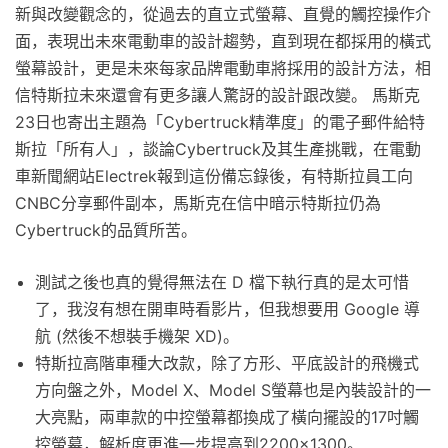
新與改變觀念的，從過去的直立式螢幕、直覺的觸控操作介
面，表現出未來電動車的設計趨勢，直到現在都採用的橫式
螢幕設計，更是未來每家品牌電動車將採用的設計方法，相
信特斯拉未來還會有更多讓人驚訝的設計跟改變。 馬斯克
23日也寄出主題為「Cybertruck精準度」的電子郵件給特
斯拉「所有人」，談論Cybertruck及其生產挑戰，在電動
車新聞網站Electrek報到這份備忘錄後，有特斯拉員工向
CNBC分享郵件副本，馬斯克在信中暗示特斯拉仍為
Cybertruck的品質所苦。
測試之後也真的覺得無法在 D 檔下執行真的是太可惜
了，我沒有想在開車時看影片，但我想要用 Google 導
航 (然後不想裝手機架 XD)。
特斯拉高階車種大改款，除了方形、平底設計的飛機式
方向盤之外，Model X、Model S螢幕也是內裝設計的一
大亮點，兩車款的中控螢幕都換成了橫向擺設的17吋觸
控螢幕，解析度更進一步提高到2200×1300。