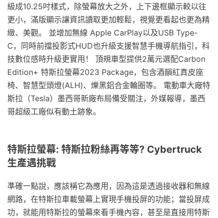
級成10.25吋樣式，除螢幕放大之外，上下邊框顯示較以往
更小，滿版顯示讓資訊讀取更加輕鬆，視覺更看起也更為精
緻、美觀。 並增加無線 Apple CarPlay以及USB Type-
C，同時前擋投影式HUD也升級支援智慧手機導航指引，科
技數位感時升級更實用！ 頂規車型提供2萬元選配Carbon
Edition+ 特斯拉螢幕2023 Package，包含酒韻紅真皮座
椅、智慧型頭燈(ALH)、爍黑鋁合金輪圈等。 電動車大廠特
斯拉（Tesla）墨西哥新廠布局備受關注，外媒報導，墨西
哥超級工廠似有動土跡象。
特斯拉螢幕: 特斯拉粉絲再等等? Cybertruck
生產遇挑戰
準確一點說，應該稱它為應用，因為這是透過接收器和無線
網路，在特斯拉車載螢幕上實現手機投屏的功能；當投屏成
功，就能用特斯拉的螢幕來看手機內容，甚至是直接用特斯