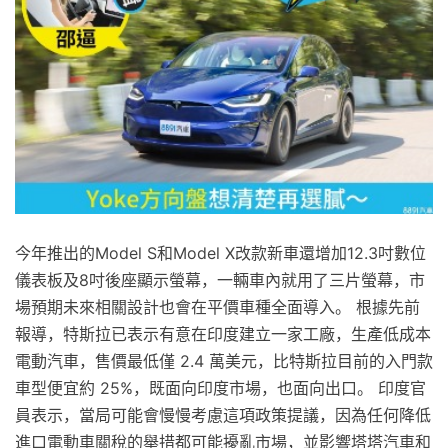
今年推出的Model S和Model X改款新車還增加12.3吋數位
儀表板及8吋後座顯示螢幕，一輛車內就用了三片螢幕，市
場預期未來相關設計也會在平價車種全面導入。 根據先前
報導，特斯拉已表示有意在印度建立一家工廠，生產低成本
電動汽車，售價最低僅 2.4 萬美元，比特斯拉目前的入門款
車型便宜約 25%，既面向印度市場，也面向出口。 印度官
員表示，當局可能會慢慢考慮這項政策提議，因為任何降低
進口電動車關稅的舉措都可能擾亂市場，並影響塔塔汽車和