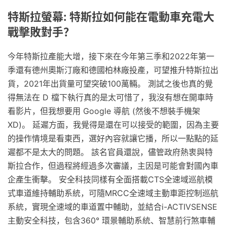
特斯拉螢幕: 特斯拉如何能在電動車充電大
戰擊敗對手？
今年特斯拉產能大增，接下來在今年第三季和2022年第一
季還有德州奧斯汀廠和德國柏林廠投產，可望推升特斯拉出
貨，2021年出貨量可望突破100萬輛。 測試之後也真的覺
得無法在 D 檔下執行真的是太可惜了，我沒有想在開車時
看影片，但我想要用 Google 導航 (然後不想裝手機架
XD)。 延遲方面，我覺得是還在可以接受的範圍，因為主要
的操作情境是看東西，選好內容就讓它播，所以一點點的延
遲都不是太大的問題。 該名官員還說，儘管政府熱衷與特
斯拉合作，但過程將經過多次審議，主因是可能會對國內車
企產生衝擊。 安全科技同樣有全面搭載CTS全速域巡航模
式車道維持輔助系統，可隨MRCC全速域主動車距控制巡航
系統，實現全速域的車道置中輔助，並結合i-ACTIVSENSE
主動安全科技，包含360° 環景輔助系統、智慧前行煞車輔