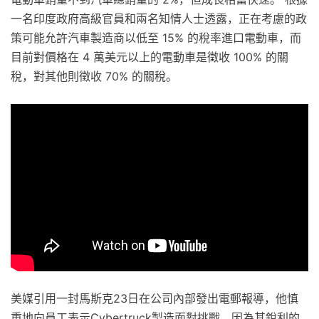
一名印度政府高級官員和兩名知情人士透露，正在考慮的政
策可能允許汽車製造商以低至 15% 的稅率進口電動車，而
目前對價格在 4 萬美元以上的電動車是徵收 100% 的關
稅，對其他則徵收 70% 的關稅。
美媒引用一封馬斯克23日在公司內部發出電郵報導，他慎
重地向員工表示Cybertruck製造面對挑戰，因為其銳利的