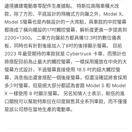
邊境擴建電動車零配件生產據點。 特斯拉高階車種大改
款，除了方形、平底設計的飛機式方向盤之外，Model X、
Model S螢幕也是內裝設計的一大亮點，兩車款的中控螢幕
都換成了橫向擺設的17吋觸控螢幕，解析度更進一步提高到
2200×1300。 二車方向盤前方都具備12.3吋的數位儀表
板，同時也有針對後座加入了8吋的後排顯示螢幕。 目前
2023 年最受期待的車款就是 Cyber​​truck 卡車，而預計也
將搭配目前為止最大的觸控螢幕，一樣採用擺放在中央的大
螢幕方式設計，不過螢幕直接使用 18.5 吋的超大觸控螢
幕，消息指出還會搭配一個後座螢幕，但還沒確認將會採用
多少吋螢幕，但是絕大部分都認為會跟 Model S 和 Model
X 一樣使用 8 吋顯示螢幕。 另名知情人士表示，較低的進
口關稅可以幫助特斯拉在印度銷售其全系列車款，而不僅僅
是該公司想在當地生產的電動車。