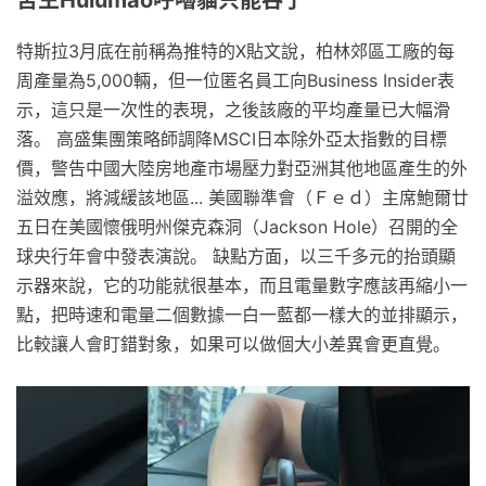
特斯拉3月底在前稱為推特的X貼文說，柏林郊區工廠的每
周產量為5,000輛，但一位匿名員工向Business Insider表
示，這只是一次性的表現，之後該廠的平均產量已大幅滑
落。 高盛集團策略師調降MSCI日本除外亞太指數的目標
價，警告中國大陸房地產市場壓力對亞洲其他地區產生的外
溢效應，將減緩該地區... 美國聯準會（Ｆｅｄ）主席鮑爾廿
五日在美國懷俄明州傑克森洞（Jackson Hole）召開的全
球央行年會中發表演說。 缺點方面，以三千多元的抬頭顯
示器來說，它的功能就很基本，而且電量數字應該再縮小一
點，把時速和電量二個數據一白一藍都一樣大的並排顯示，
比較讓人會盯錯對象，如果可以做個大小差異會更直覺。