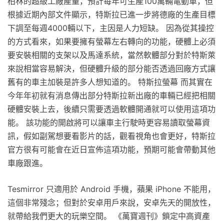
柏林的超級工廠產量，預計每年可生產100萬輛電動車，但
根據近期內部文件顯示，特斯拉已進一步將德廠的生產目標
下調至每週4000輛以下，主因是人力短缺。 因為從其操控
的方式看來，如果要擁有螢幕左右轉向的功能，硬體上必須
要安裝相關的支架以及馬達系統，當然軟體部分對於特斯萊
來說相當容易解決，但硬體升級的部分能否透過回廠方式讓
舊有的車主加裝是許多人想知道的。 特斯拉螢幕 而其實在
今年年初就有消息傳出部分特斯拉新出廠的車輛已經把相關
硬體安裝上去，後續只需要透過軟體開通就可以使用這項功
能。 該功能的開啟將可以讓車主行駛時更容易讀取螢幕資
訊，假如副駕想要看影片的話，觀看視角也會更好，特斯拉
官方很有可能會在近日宣佈這項功能，預期可能會帶動其他
車廠跟進。
Tesmirror 只適用於 Android 手機，蘋果 iPhone 不能用，
這個非常殘念；但對於安卓用戶來說，安卓先天的開放性，
就帶給我們更大的玩樂空間。 《萬寶週刊》鎖定中高資產