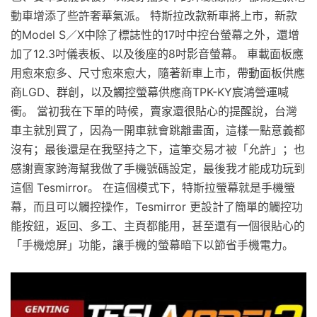
動車增添了些許奢華氣派。 特斯拉改款新車將上市，新款
的Model S／X中除了標誌性的17吋中控台螢幕之外，還增
加了12.3吋儀表板、以及後座的8吋影音螢幕。 車載面板應
用愈來愈多、尺寸愈來愈大，隨著新車上市，帶動面板供應
商LGD、群創，以及觸控螢幕供應商TPK-KY宸鴻營運喊
衝。 當初我在下單的時候，賣家還很貼心的提醒說，台灣
車主就別買了，因為一開車就會跳離畫面，這樣一點意義都
沒有；最後還是在我堅持之下，這筆交易才被「允許」；也
感謝賣家跨海幫我做了手機號碼設定，最後我才能成功玩到
這個 Tesmirror。 在這個模式下，特斯拉螢幕就是手機螢
幕，而且可以觸控操作，Tesmirror 更設計了簡單的觸控功
能按鈕，返回、多工、主頁都能用，甚至還有一個很貼心的
「手機熄屏」功能，讓手機的螢幕暗下以節省手機電力。