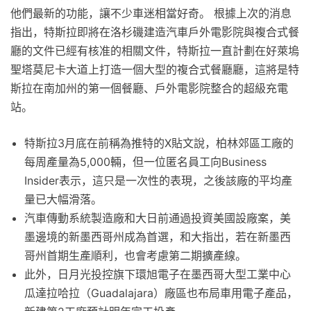
他們最新的功能，讓不少車迷相當好奇。 根據上次的消息
指出，特斯拉即將在洛杉磯建造汽車戶外電影院與複合式餐
廳的文件已經有核准的相關文件，特斯拉一直計劃在好萊塢
聖塔莫尼卡大道上打造一個大型的複合式餐廳廳，這將是特
斯拉在南加州的第一個餐廳、戶外電影院整合的超級充電
站。
特斯拉3月底在前稱為推特的X貼文說，柏林郊區工廠的
每周產量為5,000輛，但一位匿名員工向Business
Insider表示，這只是一次性的表現，之後該廠的平均產
量已大幅滑落。
汽車傳動系統製造廠和大日前通過投資美國設廠案，美
墨邊境的新墨西哥州成為首選，和大指出，若在新墨西
哥州首期生產順利，也會考慮第二期擴產線。
此外，日月光投控旗下環旭電子在墨西哥大型工業中心
瓜達拉哈拉（Guadalajara）廠區也布局車用電子產品，