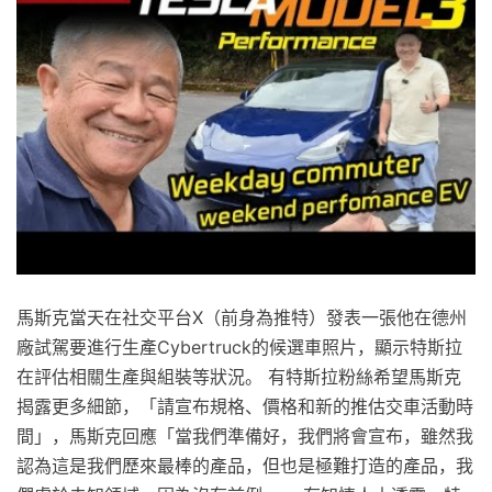
馬斯克當天在社交平台X（前身為推特）發表一張他在德州
廠試駕要進行生產Cybertruck的候選車照片，顯示特斯拉
在評估相關生產與組裝等狀況。 有特斯拉粉絲希望馬斯克
揭露更多細節，「請宣布規格、價格和新的推估交車活動時
間」，馬斯克回應「當我們準備好，我們將會宣布，雖然我
認為這是我們歷來最棒的產品，但也是極難打造的產品，我