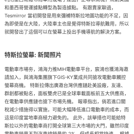
和墨西哥營運據點轉型為製造據點。 有跟賣家聊過，
Tesmirror 當初開發是用來彌補特斯拉地圖功能的不足，因
為即使是在大陸，大陸車主也是覺得特斯拉導航難用，所以
就開發出了這個可以在螢幕上投出手機導航的解決方案。
特斯拉螢幕: 新聞照片
電動車市場夯，鴻海力推MIH電動車平台，宸鴻也獲鴻海邀
請加入，與鴻海集團旗下GIS-KY業成共同搶攻電動車觸控
螢幕商機。 特斯拉傳出廣邀台灣供應鏈赴美設廠，友達、
群創都被點名，面板雙虎已是全球車載面板前五大供應商，
在電動車供應鏈也搶下市場先機。 報導指出，倘若進口關
稅減少措施得以實施，可能大幅降低進口電動車的成本，而
這是印度當地車商極力避免的。 此外，該舉措也可能給特
斯拉以外的電動車商打開全球第三大市場的大門，雖然印度
電動車銷量不到汽車總銷量的 2%，但成長相當快速。 根據