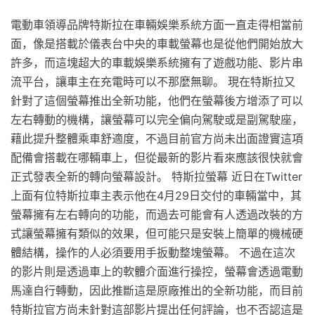
電動車領導品牌特斯拉在車輛娛樂系統方面一直走得相當前
面，像是搭載於儀表台中央的車載螢幕也是從他們開始放大
許多，而這塊超大的車載娛樂系統擁有了遊戲功能、影片串
流平台，讓車主在充電時可以不那麼無聊。 現在特斯拉又
針對了這個螢幕推出全新功能，他們在螢幕後方增添了可以
左右轉動的機構，讓螢幕可以完全偏向駕駛或是副駕駛座，
藉此提升整體乘車舒適度，不過目前官方尚未出面證實這項
配備會搭載在哪輛車上，但從最新的影片看來應該很快就會
正式發表全新的轉向螢幕設計。 特斯拉螢幕 近日在Twitter
上面有位特斯拉車主表示他在4月29日交付的車輛當中，其
螢幕擁有左右轉向的功能，而過去可能會有人透過改裝的方
式讓螢幕擁有類似的效果，但可能只是安裝上簡單的機械硬
體結構，操作的人必須要用手扳動整塊螢幕。 不過在這次
的影片則是透過車上的軟體介面進行操控，螢幕會透過電動
馬達自行轉動，因此推斷這是原廠推出的全新功能，而目前
特斯拉官方尚未針對這部影片提出任何評論，也不否認這是