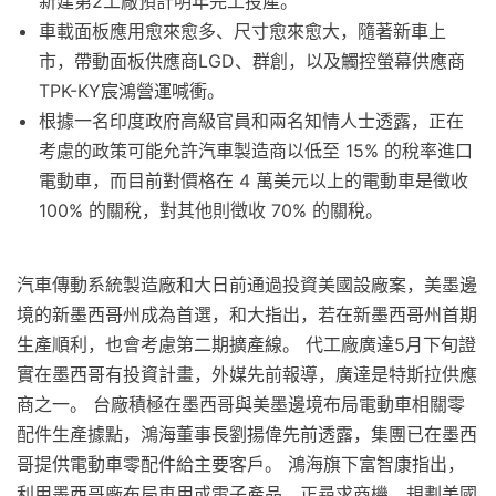
新建第2工廠預計明年完工投產。
車載面板應用愈來愈多、尺寸愈來愈大，隨著新車上
市，帶動面板供應商LGD、群創，以及觸控螢幕供應商
TPK-KY宸鴻營運喊衝。
根據一名印度政府高級官員和兩名知情人士透露，正在
考慮的政策可能允許汽車製造商以低至 15% 的稅率進口
電動車，而目前對價格在 4 萬美元以上的電動車是徵收
100% 的關稅，對其他則徵收 70% 的關稅。
汽車傳動系統製造廠和大日前通過投資美國設廠案，美墨邊
境的新墨西哥州成為首選，和大指出，若在新墨西哥州首期
生產順利，也會考慮第二期擴產線。 代工廠廣達5月下旬證
實在墨西哥有投資計畫，外媒先前報導，廣達是特斯拉供應
商之一。 台廠積極在墨西哥與美墨邊境布局電動車相關零
配件生產據點，鴻海董事長劉揚偉先前透露，集團已在墨西
哥提供電動車零配件給主要客戶。 鴻海旗下富智康指出，
利用墨西哥廠布局車用或電子產品，正尋求商機，規劃美國