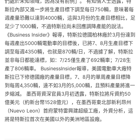
們處於未知領域，因為沒有前例」。 有知情人士透露，特
斯拉內部又進一步將生產目標下調至每日750輛，意味著每
週產量恐難以達到4000輛，這與3月份的生產目標相比，足
足少了1000輛，不過特斯拉尚未回應調降產能的說法。
《Business Insider》報導，特斯拉德國柏林廠於3月份達到
每週產出5000輛電動車的目標後，已將7、8月生產目標下
調至每週​​4350輛，也就是870輛/日，不過據了解，特斯拉
並非每日都能達標，如：7/25僅生產了692輛車；7/28生
產了806輛車。 BusinessInsider報導，美國電動車大廠特
斯拉已下修德國廠的產量目標，7、8月的單周產量目標降
到每周4,350輛，遠不如3月的5,000輛，且預料產量將進一
步縮減。 墨西哥資深官員3月初透露，特斯拉將斥資約50
億美元（約新台幣1528億元），在墨西哥東北部新利昂州
（Nuevo Leon）首府蒙特雷興建超級工廠，外資分析，這
將是特斯拉首次在美國以外的美洲地區設廠。