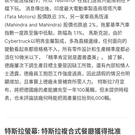
就不能這樣操作，所以 Tesmirror 在我們這就只能限制在 P
檔下玩。 消息傳出後，印度最大電動車製造商塔塔汽車
(Tata Motors) 股價跌近 3%，另一家車商馬恆達
(Mahindra and Mahindra) 股價也跌逾 2%，拖累基準汽車
指數一度跌至盤中低點，跌幅為 1.1%。 馬斯克說，由於
Cybertruck以明亮金屬製成，多為直線邊緣，任何面向的
變動看起來都很格格不入，所有零件設計和生產精準度都必
須在10微米以下，「精準肯定就是盡善盡美」。 據了解，
德廠屢次下調生產目標主要是因缺工所致，還有內部知情人
士透露，德廠員工抱怨工作強度過高，因此請假的情況也明
顯增加，且事實上德廠未曾補齊所需人力。 特斯拉7月宣
布，將把德國廠的產能擴充至一年100萬輛，但未提供時程
表，也未評論該廠何時能把周產量拉抬到6,000輛。
特斯拉螢幕: 特斯拉複合式餐廳獲得批准