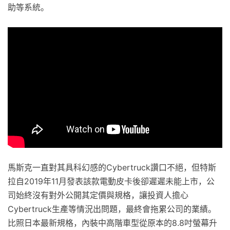
助等系統。
馬斯克一直對其具科幻感的Cybertruck讚口不絕，但特斯
拉自2019年11月發表該款電動皮卡後卻遲遲未能上市，公
司始終沒有對外公開其定價與規格，讓投資人擔心
Cybertruck生產等情況出問題，最終會拖累公司的業績。
比照日本最新規格，內裝中高階車型從原本的8.8吋螢幕升