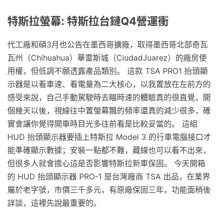
特斯拉螢幕: 特斯拉台鏈Q4營運衝
代工廠和碩3月也公告在墨西哥擴廠，取得墨西哥北部奇瓦
瓦州（Chihuahua）華雷斯城（CiudadJuarez）的廠房使
用權，但低調不願透露產品類別。 這款 TSA PRO1 抬頭顯
示器是以看車速、看電量為二大核心，以我置放在左前方的
感受來說，自己手動駕駛時去瞄時速的體驗真的很直覺，開
個幾天以後，視線往中置螢幕飄的頻率還真的減少很多，確
實會讓你覺得開車時目光多往前看是比較妥當的。 這組
HUD 抬頭顯示器要插上特斯拉 Model 3 的行車電腦接口才
能準確顯示數據；安裝一點都不難，藏線也可以看不出來，
但很多人就會擔心這是否影響特斯拉新車保固。 今天開箱
的 HUD 抬頭顯示器 PRO-1 是台灣廠商 TSA 出品，在業界
屬於老字號，市價三千多元，有原廠保固三年，功能面稍後
詳談，這裡先說最重要的。