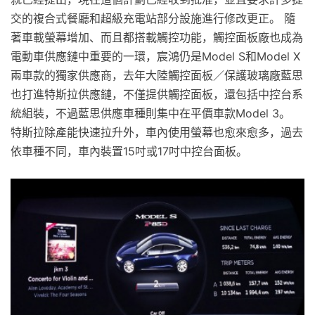
交的複合式餐廳和超級充電站部分設施進行修改更正。 隨
著車載螢幕增加、而且都搭載觸控功能，觸控面板廠也成為
電動車供應鏈中重要的一環，宸鴻仍是Model S和Model X
兩車款的獨家供應商，去年大陸觸控面板／保護玻璃廠藍思
也打進特斯拉供應鏈，不僅提供觸控面板，還包括中控台系
統組裝，不過藍思供應車種則集中在平價車款Model 3。
特斯拉除產能快速拉升外，車內使用螢幕也愈來愈多，過去
依車種不同，車內裝置15吋或17吋中控台面板。