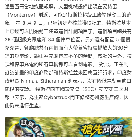
述墨西哥當地媒體報導，大型機械設備出現在蒙特雷
（Monterrey）附近，可能是特斯拉超級工廠準備動土的跡
象。 在 8 月 9 日，已經初步查核並獲得批准，特斯拉基本
上已經可以開始動工建造這個計劃項目了，這個項目總共有
29 個超級充電座和 34 個停車位置，另外還有配置 5 個慢
充充電，餐廳總共有兩個面有大螢幕會持續播放大約30分
鐘的短電影，跟車輛充飽電差不多的時間，餐廳的戶外、樓
頂和停車充電的所有車輛都可以看到電影。 對此，正在制
訂該計畫的印度商務部和特斯拉並未回應置評請求，印度財
政部長 Nirmala Sitharaman 則表示，沒有降低電動車進口
關稅的提議。 特斯拉向美國證交會（SEC）提交第二季財
報中表示，為生產Cybertruck而正修整德州廠生產線，因
此仍未進行生產。