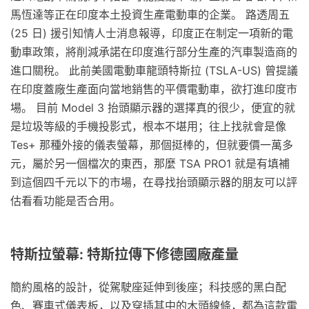
馬恆達等正在印度本土投資生產電動車的企業。 路透周五
(25 日) 援引知情人士消息報導，印度正在制定一項新的電
動車政策，將削減承諾在印度進行部分生產的汽車製造商的
進口關稅。 此前美國電動車龍頭特斯拉 (TSLA-US) 曾提議
在印度蓋廠生產面向當地銷售的平價電動車，欲打進印度市
場。 目前 Model 3 抬頭顯示器的選擇真的很少，便宜的就
是垃圾等級的手機投影式，根本不堪用；往上找就會是像
Tes+ 那種外接的儀表螢幕，那個挺棒的，但就要價一萬多
元，屬於另一個檔次的東西，那麼 TSA PRO1 就是有填補
到這個四千元以下的市場，在尋找抬頭顯示器的朋友可以評
估看看功能是否合用。
特斯拉螢幕: 特斯拉傳下修德國廠產量
簡約風格的設計，從駕駛座延伸到後座；科技感的黑白配
色、賽車式儀表板，以及穿插其中的木頭線條，都為這款電