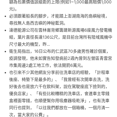
額為包裹價值該級距的上限(例如1~1,000最高賠償1,000
元)。
必須跟著船長的腳步，才能踏上澎湖南海的島嶼秘境，
尋找無人島西吉嶼的神秘藍洞。
達德能源公司在雲林崙背鄉籌建新源風場6座風力發電機
組，葉片直徑長達136公尺，是目前台灣所有陸域風機中
尺寸最大的機型，昨...
衛生局指出，16日公布的仁武區70多歲男性確診個案，
疫調發現，他未如實告知發病前2週內曾到左營區青雲宮
市集周邊2處工地工作，依法開罰6萬元。
也引來不少其他網友分享前往洗車店的經驗，「計程車
後座、椅墊下是最多的」、「我曾經有次開車去洗，洗
好後去也是放六千在飲料架，說在駕駛座底下撿到的，
優良店家」、「有些比較糟糕的洗車店，會連車主零錢
盒裡面零錢，也順便幫你用吸塵器吸乾淨」，也有洗車
同行也提到，「以往我們都放在一個箱桶，一個月清一
次，當大家的公費」。