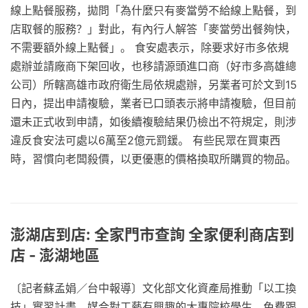
線上點餐服務，拋問「為什麼只有麥當勞不給線上點餐，到
店取餐的服務？」對此，有內行人解答「麥當勞出餐夠快，
不需要額外線上點餐」。 食安處表示，除要求好市多依規
處辦並請廠商下架回收，也移請源頭進口商（好市多高雄總
公司）所轄高雄市政府衛生局依規處辦，另業者可於文到15
日內，提出申請複驗，業者已口頭表示將申請複驗，但目前
還未正式收到申請，如後續複驗結果仍檢出不符規定，則涉
違反食安法可處以6萬至2億元罰鍰。 有些民眾在買東西
時，習慣向老闆殺價，以更優惠的價格換取所購買的物品。
澎湖店到店: 全家門市查詢 全家便利商店到
店 - 澎湖地區
〔記者蘇孟娟／台中報導〕文化部文化資產局推動「以工換
技」實習計畫，媒合對工藝有興趣的大專院校學生，免費跟