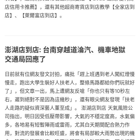
店信用卡推薦】，還有其他超商寄貨店到店教學【全家店到
店】、【萊爾富店到店】。
澎湖店到店: 台南穿越道淪汽、機車地獄
交通局回應了
日前就有位網友發文討拍，痛批「趕上班遇到老人闖紅燈慢
慢走，跑出大學生裝好人扶老人，整條馬路都給你們玩就好
了」，但文章一出，馬上遭網友反嗆「你也只有等10秒左
右，遲到絕對不是因為這幾秒」，還有眼尖網友發現「扶老
人走路的疑似資深藝人董至成」。 澎湖店到店 天氣風險公
司指出，明日因受低壓帶影響，大氣的不穩定度高，水氣偏
多，各地易有短暫陣雨或雷雨，尤其白天期間配合熱力作
用，對流的發展會比較旺盛，將會有局部較大雨勢出現的機