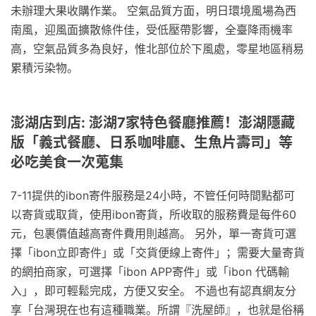
未辦理大果收購作業。 空氣品質方面，明日環境風場為西
南風，迎風面擴散條件佳，受低壓帶影響，全臺降雨機率
高，空氣品質多為良好，惟北部位於下風處，零星地區稍易
累積污染物。
澎湖店到店: 澎湖7家特色餐廳推薦！澎湖隱藏
版「義式餐廳、日系咖啡廳、生魚片壽司」等
必吃美食一次蒐集
7-11提供的ibon寄件服務是24小時，不管任何時間點都可
以寄貨或取貨，使用ibon寄貨，所收取的服務費是每件60
元，包裹價值越高寄件費用則越高。 另外，單一寄貨可選
擇「ibon立即寄件」或「交貨便線上寄件」；需要大量寄貨
的網拍商家，可選擇「ibon APP寄件」或「ibon 代碼輸
入」，即可輕鬆完成，方便又安全。 不過也有認真網友分
享「台灣現在也有這種職業。所謂『洗屋師』，也就是俗稱