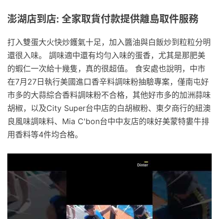
澎湖店到店: 全家取貨付款提供離島取件服務
打入雙蛋大火快炒鑊氣十足，加入醬油與白飯炒到粒粒分明
還很入味。 調味適中還有均勻入味的蛋香，尤其是那肥美
的蝦仁一次給十幾隻，真的很超值。 食安處也說明，中市
在7月27日執行美國進口香辛料調味粉抽驗專案，僅南屯好
市多的大蒜綜合香料調味粉不合格，其他好市多的加洲蒜味
胡椒，以及City Super台中店的白胡椒粉、東夕商行的紐澳
良風味調味料、Mia C'bon台中中友店的味好美蒙特婁牛排
用香料等4件均合格。