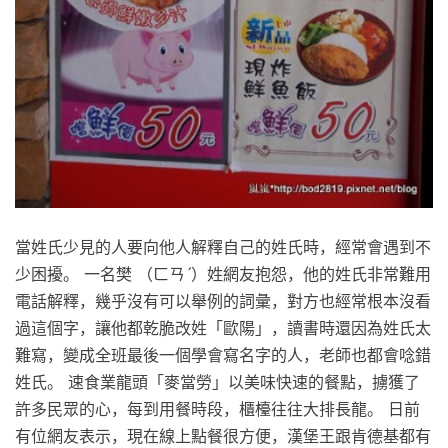
當姓氏少見的人要向他人解釋自己的姓氏時，經常會遇到不
少困擾。 一名樊 （ㄈㄢˊ）姓網友抱怨，他的姓氏非常難用
電話解釋，幾乎沒有可以舉例的詞彙，對方也經常根本沒看
過這個字，讓他都乾脆改姓「歐陽」，讀書時還因為姓氏太
難寫，變成全班最後一個學會寫名字的人，老師也都會唸錯
姓氏。 速食業龍頭「麥當勞」以美味快速的餐點，擄獲了
許多民眾的心，每到用餐時段，櫃檯往往大排長龍。 日前
有位網友表示，現在線上點餐很方便，漢堡王跟肯德基都有