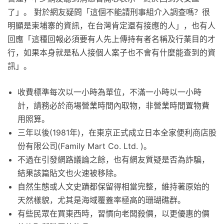
了」。 對於網友疑問「這個不能請刑事組介入調查嗎？很
明顯是柬埔寨的資訊，在台灣肯定還有接應的人」，也有人
回應「這種回報必須要有人先上傳持有者名稱及行業目的才
行，如果本身就是私人接個人案子也不會有什麼能查到的資
訊」。
收費標準每次以一小時為單位，不滿一小時以一小時
計，請務必於商場營業時間內取物，非營業時間置物費
用照算。
三年以後(1981年)，在東京正式成立日本全家便利商店股
份有限公司(Family Mart Co. Ltd. )。
不過在引發網路議論之餘，也有網友質疑是否為詐騙，
結果該篇貼文也火速被移除。
自然生態或人文史蹟都保留得相當完整，維持著原始的
天然樣貌，尤其是海域覆蓋率極高的珊瑚礁群。
有些民眾在買東西時，習慣向老闆殺價，以更優惠的價