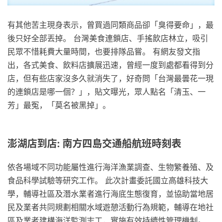
有其他苦主現身表示，曾買過同類商品卻「臭得要命」，最
後只好全部丟掉。 台灣美食連鎖店、手搖飲店林立，吸引
民眾不惜耗費大量時間，也要排隊品嘗。 有網友發文指
出，各式美食、飲料店擴展迅速，曾經一度到處都看得到分
店，但有些店家沒多久就消失了，好奇問「台灣最曇花一現
的連鎖店是哪一個？」，貼文曝光，眾人點名「清玉、一
芳」最冤，「莫名被黑掉」。
澎湖店到店: 南方四島交通船航班時刻表
依各場域不同功能屬性進行海洋漁業調查、生物繁養殖、及
食品科學試驗等研究工作。 此次計畫委託國立高雄科技大
學，輔導社區及潛水業者進行海底生態復育，並協助當地居
民及業者共同規劃相關水域遊憩活動行為規範，輔導在地社
區及業者建構海洋監測志工，實施有效持續性管理機制。