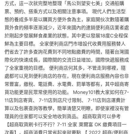
方式，這一次就完整地整理「馬公到望安七美」交通船購
票、預約、搭乘方式以及相關注意事項。 現代人們生活型
態的養成多半是以購買方便外食為主，家庭開伙次數隨著購
買外食的頻率逐漸減少，近年來國內的連銷便利商店業者處
於剛起步發展鮮食產業的狀態，其中更以發展18度C全程保
鮮為主要目標。 全家便利商店門市增設代收費用服務替人
們省去了許多查詢花費到不同地點繳費的時間，隨著台灣國
際化的快速成長，國際間的交流日益增加，國際快遞服務成
了全家重視的目標。 便利商店何其多，不管走到哪裡，隨
處都可以見到便利商店的存在，現在便利商店服務內容也非
常豐富，繳稅、電話費、水電費、罰單等都有，其中超商寄
貨功能更是民眾常使用的功能。 Money101教大家如何在7-
11店到店寄貨、 7-11店到店尺寸限制、 7-11店到店運費計
算以及包裹查詢等教學，簡單清楚又明瞭，即使家裡沒有管
理員的住家都可以安全地收到貨品。 超商取貨可以參考
【超商取貨刷卡行不行？7-11 全家 萊爾富 OK 繳費項目一
次看】，超商消費日常省起來就要點 【 2022 超商/便利商