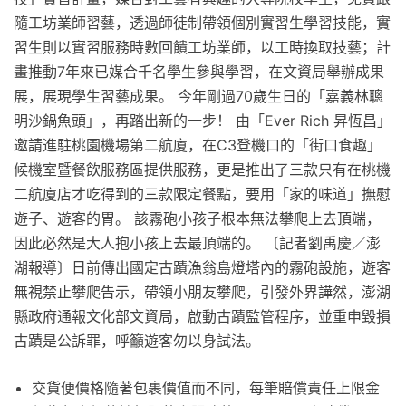
隨工坊業師習藝，透過師徒制帶領個別實習生學習技能，實
習生則以實習服務時數回饋工坊業師，以工時換取技藝；計
畫推動7年來已媒合千名學生參與學習，在文資局舉辦成果
展，展現學生習藝成果。 今年剛過70歲生日的「嘉義林聰
明沙鍋魚頭」，再踏出新的一步！ 由「Ever Rich 昇恆昌」
邀請進駐桃園機場第二航廈，在C3登機口的「街口食趣」
候機室暨餐飲服務區提供服務，更是推出了三款只有在桃機
二航廈店才吃得到的三款限定餐點，要用「家的味道」撫慰
遊子、遊客的胃。 該霧砲小孩子根本無法攀爬上去頂端，
因此必然是大人抱小孩上去最頂端的。 〔記者劉禹慶／澎
湖報導〕日前傳出國定古蹟漁翁島燈塔內的霧砲設施，遊客
無視禁止攀爬告示，帶領小朋友攀爬，引發外界譁然，澎湖
縣政府通報文化部文資局，啟動古蹟監管程序，並重申毀損
古蹟是公訴罪，呼籲遊客勿以身試法。
交貨便價格隨著包裹價值而不同，每筆賠償責任上限金