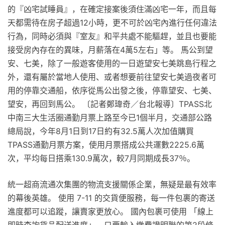
的『凶宅試睡員』，在確定接案後須住滿凶宅一年，而且每
天都需待在房子超過12小時，更不可於凶宅內進行任何違法
行為，同時必須與『室友』和平共處不能驅趕，並且也要能
接受房內存在的異味，月薪落在4萬5左右」等。 馬公到望
安、七美，除了一般遊客使用的一日遊望安七美跳島行程之
外，還有屬於當地人使用、或者想要前往望安七美過夜者可
用的停靠交通船，依序從馬公出發之後，停靠望安、七美、
望安，再回到馬公。 〔記者鄭瑋奇／台北報導〕TPASS北
中南三大生活圈通勤月票上路至今已1個半月，交通部公路
總局說，今年8月1日到17日約有32.5萬人次加值購買
TPASS通勤月票方案，使用月票搭成公共運數2225.6萬
次，平均每日搭乘130.9萬次，較7月同期成長37％。
統一超商流通次集團的物流支援關係企業，無疑是最有效率
的幕後英雄。 使用 7-11 的交貨便服務，每一件包裹的寄送
進度都可以追蹤，讓賣家更放心。 國內包裹可使用 「線上
即時查詢貨品配送進度」，只要輸入繳費證明聯的第2段條