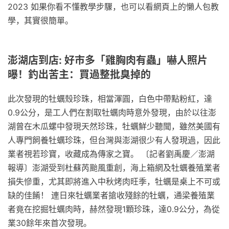
2023 如果你看不懂教學步驟，也可以看網頁上的懶人包教
學，其實很簡單。
澎湖店到店: 好市多「雞胸肉有蟲」嚇人照片
曝！釣出苦主：買過整批臭掉的
此次發現的牡蠣殼珍珠，相當渾圓，白色中帶點粉紅，達
0.9公分，是工人們在割取牡蠣肉時意外發現，由於以往澎
湖曾在木瓜螺中發現天然珍珠，牡蠣鮮少聽聞，雖然美國有
人專門飼養牡蠣珍珠，但台灣與澎湖很少有人發現過，因此
業者視若珍寶，收藏成為傳家之寶。 〔記者劉禹慶／澎湖
報導〕澎湖受到杜蘇芮颱風重創，海上箱網及牡蠣養殖業者
損失慘重，尤其即將進入中秋烤肉旺季，牡蠣是桌上不可或
缺的佳餚！ 連日來牡蠣業者搶收殘餘的牡蠣，通梁養殖業
者竟在挖掘牡蠣肉時，赫然發現1顆珍珠，達0.9公分，為從
業30餘年來首次發現。