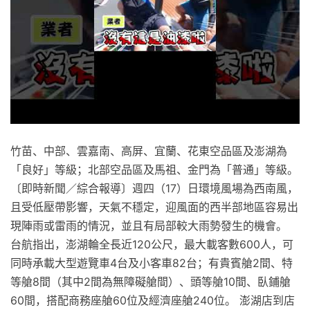
竹苗、中部、雲嘉南、高屏、宜蘭、花東空品區及澎湖為
「良好」等級；北部空品區及馬祖、金門為「普通」等級。
〔即時新聞／綜合報導〕週四（17）日環境風場為西南風，
且受低壓帶影響，天氣不穩定，迎風面的西半部地區容易出
現陣雨或雷雨的情況，並且有局部較大雨勢發生的機會。
台航指出，澎湖輪全長近120公尺，最大載客數600人，可
同時承載大型遊覽車4台及小客車82台；有貴賓艙2間、特
等艙8間（其中2間為無障礙艙間）、頭等艙10間、臥鋪艙
60間，搭配商務座艙60位及經濟座艙240位。 澎湖店到店