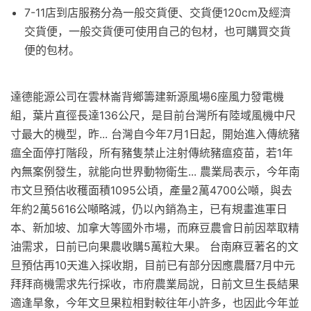
7-11店到店服務分為一般交貨便、交貨便120cm及經濟
交貨便，一般交貨便可使用自己的包材，也可購買交貨
便的包材。
達德能源公司在雲林崙背鄉籌建新源風場6座風力發電機
組，葉片直徑長達136公尺，是目前台灣所有陸域風機中尺
寸最大的機型，昨... 台灣自今年7月1日起，開始進入傳統豬
瘟全面停打階段，所有豬隻禁止注射傳統豬瘟疫苗，若1年
內無案例發生，就能向世界動物衛生... 農業局表示，今年南
市文旦預估收穫面積1095公頃，產量2萬4700公噸，與去
年約2萬5616公噸略減，仍以內銷為主，已有規畫進軍日
本、新加坡、加拿大等國外市場，而麻豆農會日前因萃取精
油需求，日前已向果農收購5萬粒大果。 台南麻豆著名的文
旦預估再10天進入採收期，目前已有部分因應農曆7月中元
拜拜商機需求先行採收，市府農業局說，日前文旦生長結果
適逢旱象，今年文旦果粒相對較往年小許多，也因此今年並