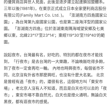
的優質商店與世人見面，此後並逐步建立起連鎖加盟體系。
三年以後(1981年)，在東京正式成立日本全家便利商店股份
有限公司(Family Mart Co. Ltd. )。 「澎湖南方四島國家公
園」，為台灣第九座國家公園，也是第二座海洋型的國家公
園。 「澎湖南方四島」位於澎湖東南隅海域望安鄉及七美
鄉以東，北緯23°17’至23°14’；東經119°30’至119°40’的範
圍。
說起夜市，台灣最有名，好吃的、特別的都在夜市才能找
到，「行夜市」是去台灣的一大樂趣，不論晚飯吃得多飽，
到了夜市一定會再吃一輪。 內地也時興夜市，每個省市不
同，北京沒有外省市那麼興旺，也沒有什麼大名氣。 北京
是曾經有過「夜市」的，還很有名，這個地方叫「東安市
場」，老北京人沒有人不知道，而且是白天也可以去的「夜
市」，東安市場不靠自然光，白天也是燈火通明，無論白天
黑夜，都有逛夜市的感覺。