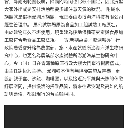
會，降雨的範圍較廣，降雨的時間也比較不固定，因此提醒
大家外出或是安排活動都要多加注意天氣的狀況。 附屬水
族館就是俗稱澎湖水族館，現正委由澎博海洋科技有限公司
經營管理中。 馬公試驗場原為食品加工組試驗工廠原址，
由於建物年久不堪使用，現重建為棲地保種研究室與食品加
工廠符合新食品工廠法規。 〔記者劉禹慶／澎湖報導〕行
政院農委會升格為農業部，旗下水產試驗所澎湖海洋生物研
究中心，也更名為農業部水產試驗所澎湖漁業生物研究中
心，今（14）日在青灣種原庫行政大樓大門舉行揭牌儀式，
由主任謝恆毅主持。 澎湖輪不僅有無障礙設施及電梯，更
設計親子室、沙龍、咖啡廳，以及接近海平線與天際的休憩
紓展空間，提供慢活的搭乘品質，將來往返澎湖及高雄的航
班與票價，都跟現行的台華輪相同。