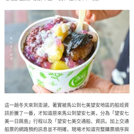
這一趟冬天來到澎湖，著實被馬公到七美望安地區的船班資
訊折騰了一番，才知道原來馬公到望安七美，分為「望安七
美一日跳島」行程以及「望安七美交通船、資訊。加上交通
船票的網路預約訊息並不明確，現場才知道完整購票順序與