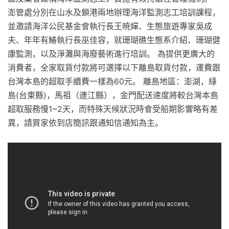
澎管處分別在山水及鎖港兩地辦理海洋監測志工培訓課程，
並邀請海洋公民基金會執行長王暁嬋、生態旅遊專家吳成
夫、年年有鰆執行長巫佳容，就珊瑚礁生態系介紹、珊瑚健
康監測，以及淨灘與海廢藝術進行培訓。 為提供更廣大的
消費者，全家取貨付款將可選擇以下離島取貨付款，運費跟
台灣本島的超取手續費一樣為60元。 離島地區：澎湖，綠
島(台東縣)，馬祖（連江縣），金門配送速度將較台灣本島
超取服務慢1~2天，而特殊天候狀況時會受船期影響略有差
異，請買家依到店簡訊跟通知信通知為主。