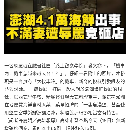
一名網友就在臉書社團「路上觀察學院」發文寫下，「機車
內，機車怎越來越大台？？」，仔細一看附上的照片，才發
現是一台擁有「大後車箱」的機車，新奇的模樣引發網友的
熱烈討論。 「癮餐廳」打破一般人對於澎湖海鮮餐廳的想
像，以西式早午餐、精緻輕食與義式料理為主，並選擇澎湖
在地優質海鮮食材入菜，菜單招牌的「一隻魚漢堡」甚至使
用整隻當季新鮮漁獲油炸，料理設計細節相當富有特色。
〔記者許麗娟／高雄報導〕高雄市登革熱今天（18日）無新
增確診個案，累計本土65例、境外移入15例。