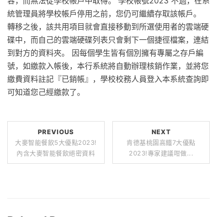
容，而無法從學校帳戶中取得。 學校帳號2023 不過，在系
統管理員將學校帳戶停用之前，您仍可繼續存取該帳戶。
轉移之後，該共用項目就會直接移動到所選使用者的雲端硬
碟中，而自己的雲端硬碟列表只會剩下一個捷徑檔案，連結
到對方的資料夾。 因每個學生皆有個別擁有專屬之存戶編
號，如繳款入帳後，本行系統將自動辦理核銷作業，並將您
繳費資料註記『已銷帳』，學校校務人員登入本系統查詢即
可知道您己經繳款了。
PREVIOUS
NEXT
大麥智能餐飲5大優點2023!
肯德基桃園高鐵7大優點
內含大麥智能餐飲絕密資料
2023!專家建議咁做...