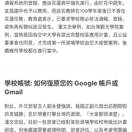
通報系統的登錄，應由花蓮高中端先進行，由於花中疏失，
宜昌國中也予以聘用，而該名教師在109學年度後已不曾在
花蓮任教，教育處表示，已要求學校務必依法通報、登錄，
避免再有類似狀況發生。 潘文忠舉例，如台灣觀光學院案
例，當時是因為空中大學有提出完整校區應用計畫，且公益
董事會也同意，才完成第一所退場學校由空大接管案例，後
續幾所學校都在進行當中。
學校帳號: 如何復原您的 Google 帳戶或
Gmail
對此，外交部發言人劉永健強調，我國正副元首出訪期間假
訊息猖獗；至於想要打擊台灣的源頭，「大家都很清楚」。
潘文忠說，目前一些部會已經對某些退場學校校地做出計畫
研提，但後續還需要處理時間、部會評估，以及考慮預算編