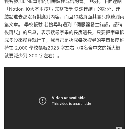
報名參加LINE舉辦的訓練課程或諮詢會。 您好，下面連結
「Notion 10大基本技巧 完整教學 快速連結」的部分，連
結點進去都沒有對應到內容，而且10點頁面其實只能連到兩
篇文章。 學校帳號 若搜尋時遇到「伺服器發生錯誤，請稍
後再試」的訊息，表示搜尋字串的長度過長，只要把字串拆
成多段來搜尋就行了，我自己是拆成每次搜尋的字串長度維
持在 2,000 學校帳號2023 字左右（檔名含中文的話大概
就要減少到 300 字左右）。