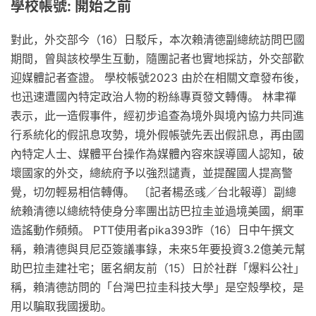
學校帳號: 開始之前
對此，外交部今（16）日駁斥，本次賴清德副總統訪問巴國
期間，曾與該校學生互動，隨團記者也實地採訪，外交部歡
迎媒體記者查證。 學校帳號2023 由於在相關文章發布後，
也迅速遭國內特定政治人物的粉絲專頁發文轉傳。 林聿禪
表示，此一造假事件，經初步追查為境外與境內協力共同進
行系統化的假訊息攻勢，境外假帳號先丟出假訊息，再由國
內特定人士、媒體平台操作為媒體內容來誤導國人認知，破
壞國家的外交，總統府予以強烈譴責，並提醒國人提高警
覺，切勿輕易相信轉傳。 〔記者楊丞彧／台北報導〕副總
統賴清德以總統特使身分率團出訪巴拉圭並過境美國，網軍
造謠動作頻頻。 PTT使用者pika393昨（16）日中午撰文
稱，賴清德與貝尼亞簽議事錄，未來5年要投資3.2億美元幫
助巴拉圭建社宅；匿名網友前（15）日於社群「爆料公社」
稱，賴清德訪問的「台灣巴拉圭科技大學」是空殼學校，是
用以騙取我國援助。