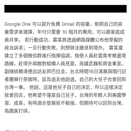
Google One 可以提升免費 Gmail 的容量，依照自己的容
量需求來選擇，年付只需要 10 個月的費用，可以跟家庭成
員共享。 若行動成功，肅某將透過網路媒體公布他草擬的
政治訴求；一旦行動失敗，則想辦法撤退到境外。 肅某還
建立了多個微信群進行指揮協調，指使人員赴雲南考察邊境
路線，赴境外與敵對組織人員見面，商議武器和資金事宜。
副總統賴清德出訪友邦巴拉圭，台北時間16日清晨與隨行記
者團舉行茶敘時，談及過去他說過，自己的大兒子也會回到
台灣一事。 他說，這是他兒子自己的決定，所以這樣決定
就會回去，他希望不僅是自己兒子，台灣的年輕人到美國學
習、成長，有時適合發展就不勉強，但期待可以回到台灣，
為國家打拼。