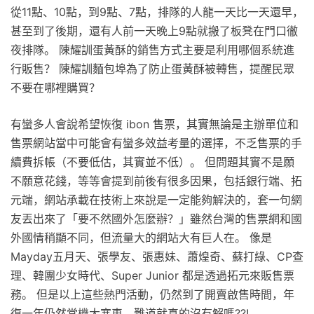
從11點、10點，到9點、7點，排隊的人龍一天比一天還早，
甚至到了後期，還有人前一天晚上9點就搬了板凳在門口徹
夜排隊。 陳耀訓蛋黃酥的銷售方式主要是利用哪個系統進
行販售？ 陳耀訓麵包埠為了防止蛋黃酥被轉售，提醒民眾
不要在哪裡購買？
有蠻多人會說希望恢復 ibon 售票，其實無論是主辦單位和
售票網站當中可能會有蠻多效益考量的選擇，不乏售票的手
續費拆帳（不要低估，其實並不低）。 但問題其實不是願
不願意花錢，等等會提到前後有很多因果，包括銀行端、拓
元端，網站承載在技術上來說是一定能夠解決的，套一句網
友丟出來了「要不然國外怎麼辦？」雖然台灣的售票網和國
外國情稍顯不同，但流量大的網站大有巨人在。 像是
Mayday五月天、張學友、張惠妹、蕭煌奇、蘇打綠、CP查
理、韓團少女時代、Super Junior 都是透過拓元來販售票
務。 但是以上這些熱門活動，仍然到了開賣啟售時間，年
復一年仍然當機大塞車，難道就真的沒有解嗎??!