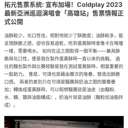
拓元售票系統: 宣布加場！Coldplay 2023
最新亞洲巡迴演唱會「高雄站」售票情報正
式公開
油酥較少，化口性佳，相對地就少了酥脆度；油酥較多，能
呈現酥脆之感，卻也容易過乾，吃到蛋黃酥時會像卡在喉嚨
一樣，需要喝水。 如何在這之間取得一個平衡——兼具酥
脆與化口性，便是我在製作蛋黃酥時一直以來的挑戰。 過
往的麵包製作與比賽經驗是我在測試蛋黃酥時，相當重要的
一股助力。 像是，可頌也是藉由層次的堆疊，營造出酥脆
口感。 兩者的差別只在可頌是麵團與奶油之間的層層疊
加；轉換成蛋黃酥時，可以假想麵團就是油皮（由麵粉、
水、糖、鹽與油脂構成），奶油片就是油酥（麵粉加油脂拌
成）。