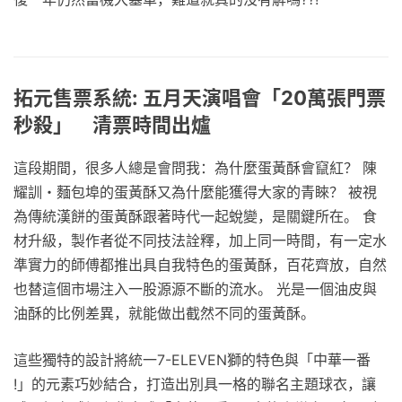
拓元售票系統: 五月天演唱會「20萬張門票
秒殺」 清票時間出爐
這段期間，很多人總是會問我：為什麼蛋黃酥會竄紅？ 陳
耀訓・麵包埠的蛋黃酥又為什麼能獲得大家的青睞？ 被視
為傳統漢餅的蛋黃酥跟著時代一起蛻變，是關鍵所在。 食
材升級，製作者從不同技法詮釋，加上同一時間，有一定水
準實力的師傅都推出具自我特色的蛋黃酥，百花齊放，自然
也替這個市場注入一股源源不斷的流水。 光是一個油皮與
油酥的比例差異，就能做出截然不同的蛋黃酥。
這些獨特的設計將統一7-ELEVEN獅的特色與「中華一番
!」的元素巧妙結合，打造出別具一格的聯名主題球衣，讓