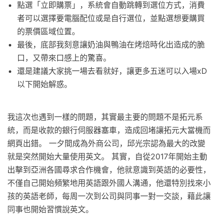
點選「立即購票」，系統會自動跳轉到選位方式，消費
者可以選擇要電腦配位或是自行選位，並點選想要購買
的票價區域位置。
最後，底部我刻意讓奶油與鴨油在烤焙時化出造成的脆
口，又帶來口感上的驚喜。
還是建議大家挑一場去看就好，讓更多五迷可以入場xD
以下開始解惑。
我這次也遇到一樣的問題，其實最主要的問題不是拓元系
統，而是收款的銀行伺服器塞車，造成回堵讓拓元大當機而
網頁出錯。 一夕間成為外商公司，邱光宗認為最大的改變
就是突然開始大量使用英文。 其實，自從2017年開始主動
出擊到亞洲各國尋求合作機會，他就意識到英語的必要性，
不僅自己開始頻繁地用英語跟外國人溝通，他還特別找來小
孩的英語老師，每周一次到公司與同事一對一交談，藉此讓
同事也開始習慣說英文。