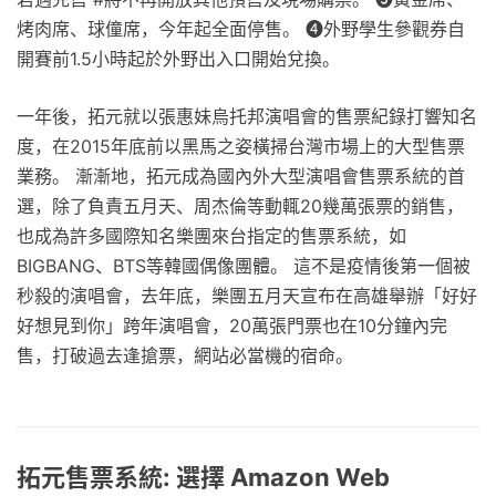
烤肉席、球僮席，今年起全面停售。 ❹​​外野學生參觀券自
開賽前1.5小時起於外野出入口開始兌換。
一年後，拓元就以張惠妹烏托邦演唱會的售票紀錄打響知名
度，在2015年底前以黑馬之姿橫掃台灣市場上的大型售票
業務。 漸漸地，拓元成為國內外大型演唱會售票系統的首
選，除了負責五月天、周杰倫等動輒20幾萬張票的銷售，
也成為許多國際知名樂團來台指定的售票系統，如
BIGBANG、BTS等韓國偶像團體。 這不是疫情後第一個被
秒殺的演唱會，去年底，樂團五月天宣布在高雄舉辦「好好
好想見到你」跨年演唱會，20萬張門票也在10分鐘內完
售，打破過去逢搶票，網站必當機的宿命。
拓元售票系統: 選擇 Amazon Web