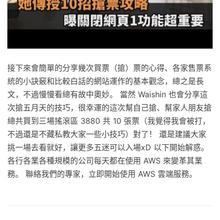
接下來會簡單的分享幾次買票（搶）票的心得、各家售票系
統的小訣竅和比較白話的網站運作的基本觀念，總之是長
文，不過慢慢看總有故中奧妙。 當然 Waishin 也會分享這
次搶五月天的技巧，很幸運的這次幫自己搶、幫家人朋友搶
總共買到三場搖滾區 3880 共 10 張票（我覺得我會被打，
不過還是不藏私教大家一些小技巧）對了！ 還是建議大家
挑一場去看就好，讓更多五迷可以入場xD 以下開始解惑。
各行各業各種規模的公司每天都在使用 AWS 來變革其業
務。 聯絡我們的專家，立即開始使用 AWS 雲端服務。