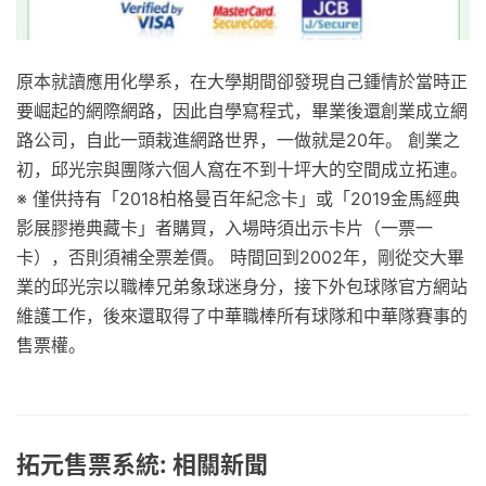
原本就讀應用化學系，在大學期間卻發現自己鍾情於當時正
要崛起的網際網路，因此自學寫程式，畢業後還創業成立網
路公司，自此一頭栽進網路世界，一做就是20年。 創業之
初，邱光宗與團隊六個人窩在不到十坪大的空間成立拓連。
※ 僅供持有「2018柏格曼百年紀念卡」或「2019金馬經典
影展膠捲典藏卡」者購買，入場時須出示卡片（一票一
卡），否則須補全票差價。 時間回到2002年，剛從交大畢
業的邱光宗以職棒兄弟象球迷身分，接下外包球隊官方網站
維護工作，後來還取得了中華職棒所有球隊和中華隊賽事的
售票權。
拓元售票系統: 相關新聞