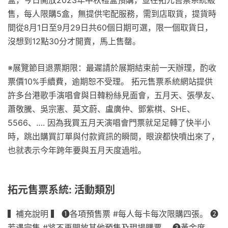
盒，今日開放2023年中秋禮盒預購，並在拓元售票系統販
售，每人限購5盒，無提供宅配服務，需到店取貨，提貨時
間從8月1日至9月29日共60個日期可選，限一個取貨日，
沒想到12點30分才開賣，馬上售罄。
※展覽節目退票期限：最遲請於展期結束前一天辦理，酌收
票價10%手續費，逾期恕不受理。 拓元售票系統網站提供
許多台港歌手演唱會與日韓粉絲見面會，五月天、張學友、
蕭敬騰、吳宗憲、莫文蔚、盧廣仲、鄧紫棋、SHE、
5566、…. 因為我買五月天演唱會門票就足足轉了快半小
時，跳出購買訂單與付款資訊的瞬間，眼淚都快噴出來了，
也就表示今年跨年要與五月天度過啦。
拓元售票系統: 活動類別
▍補充說明 ▍ ❶​​各項預售票 #每人每卡每次限購四張。 ​ ❷
若遇完售 #將不再開放其他預售及現場購票。 ❸​​黃金席、