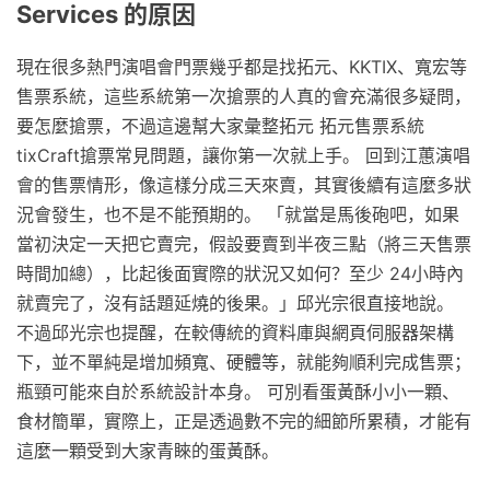
Services 的原因
現在很多熱門演唱會門票幾乎都是找拓元、KKTIX、寬宏等
售票系統，這些系統第一次搶票的人真的會充滿很多疑問，
要怎麼搶票，不過這邊幫大家彙整拓元 拓元售票系統
tixCraft搶票常見問題，讓你第一次就上手。 回到江蕙演唱
會的售票情形，像這樣分成三天來賣，其實後續有這麼多狀
況會發生，也不是不能預期的。 「就當是馬後砲吧，如果
當初決定一天把它賣完，假設要賣到半夜三點（將三天售票
時間加總），比起後面實際的狀況又如何？至少 24小時內
就賣完了，沒有話題延燒的後果。」邱光宗很直接地說。
不過邱光宗也提醒，在較傳統的資料庫與網頁伺服器架構
下，並不單純是增加頻寬、硬體等，就能夠順利完成售票；
瓶頸可能來自於系統設計本身。 可別看蛋黃酥小小一顆、
食材簡單，實際上，正是透過數不完的細節所累積，才能有
這麼一顆受到大家青睞的蛋黃酥。