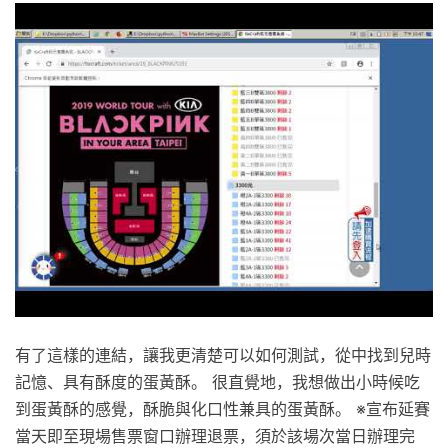
有了這樣的連結，讓我更清楚可以如何測試，從中找到兒時
記憶、具有酥度的蛋黃酥。 很直覺地，我想做出小時候吃
到蛋黃酥的感覺，酥脆與化口性兼具的蛋黃酥。 ※宣布延賽
當天即至現場售票窗口辦理退票，須於該場次當日辦理完