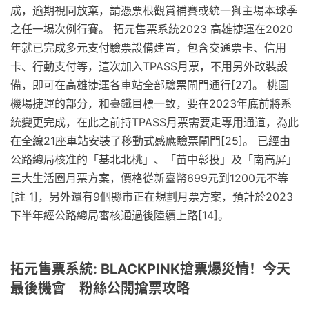
成，逾期視同放棄，請憑票根觀賞補賽或統一獅主場本球季
之任一場次例行賽。 拓元售票系統2023 高雄捷運在2020
年就已完成多元支付驗票設備建置，包含交通票卡、信用
卡、行動支付等，這次加入TPASS月票，不用另外改裝設
備，即可在高雄捷運各車站全部驗票閘門通行[27]。 桃園
機場捷運的部分，和臺鐵目標一致，要在2023年底前將系
統變更完成，在此之前持TPASS月票需要走專用通道，為此
在全線21座車站安裝了移動式感應驗票閘門[25]。 已經由
公路總局核准的「基北北桃」、「苗中彰投」及「南高屏」
三大生活圈月票方案，價格從新臺幣699元到1200元不等
[註 1]，另外還有9個縣市正在規劃月票方案，預計於2023
下半年經公路總局審核通過後陸續上路[14]。
拓元售票系統: BLACKPINK搶票爆災情！今天
最後機會 粉絲公開搶票攻略