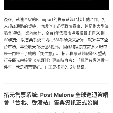
後來，就連全家的Famiport的售票系統也找上他合作，打
入超商通路的契機，也讓他正式從職棒賽事，跨足到大型演
唱會領域。 業內統計，全台1年售票市場規模最多僅50到
60億元，以售票系統平均抽5％手續費來計算，就算拿下全
台市場，年營收天花板僅3億元，因此純售票在許多人眼中
是一門賺不了錢的「爛生意」。 拓元售票系統創辦人暨執
行長邱光宗接受《今周刊》專訪時直言：「我們只專注做一
件事，就是把票賣好。」正是拓元的成功關鍵。
拓元售票系統: Post Malone 全球巡迴演唱
會「台北、香港站」售票資訊正式公開