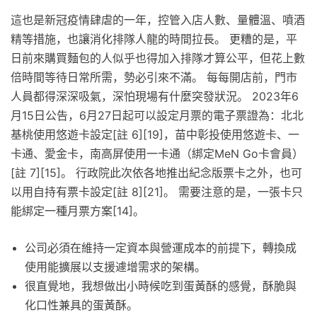
這也是新冠疫情肆虐的一年，控管入店人數、量體溫、噴酒
精等措施，也讓消化排隊人龍的時間拉長。 更糟的是，平
日前來購買麵包的人似乎也得加入排隊才算公平，但花上數
倍時間等待日常所需，勢必引來不滿。 每每開店前，門市
人員都得深深吸氣，深怕現場有什麼突發狀況。 2023年6
月15日公告，6月27日起可以設定月票的電子票證為：北北
基桃使用悠遊卡設定[註 6][19]，苗中彰投使用悠遊卡、一
卡通、愛金卡，南高屏使用一卡通（綁定MeN Go卡會員）
[註 7][15]。 行政院此次依各地推出紀念版票卡之外，也可
以用自持有票卡設定[註 8][21]。 需要注意的是，一張卡只
能綁定一種月票方案[14]。
公司必須在維持一定資本與營運成本的前提下，轉換成
使用能擴展以支援遽增需求的架構。
很直覺地，我想做出小時候吃到蛋黃酥的感覺，酥脆與
化口性兼具的蛋黃酥。