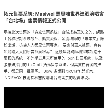
拓元售票系統: Masiwei 馬思唯世界巡迴演唱會
「台北場」售票情報正式公開
承接此次售票的「寬宏售票系統」自然成為眾矢之的，網路
上各種檢討系統設計、購買流程、金流環節的「專業文」紛
紛出爐，彷彿人人都是售票專家。 要應付萬人搶票，真有
如網路大大們所言那麼容易？ 這幾年能夠順利完成超過十
萬張的系統，不外乎五月天所使用的 ibon 售票系統，以及
張惠妹採用的 tixCraft 拓元售票系統，但其實在背後的推
手，都是同一批團隊。 Blow 邀請到 tixCraft 邱光宗、
iNDIEVOX 技術長林志傑聊聊台灣售票的現實環境。