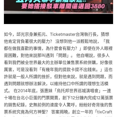
如今，邱光宗身兼拓元、Ticketmaster台灣執行長，猜想
他肯定背負著很大的壓力？ 沒想到他一派輕鬆地說，「我
都在做我喜歡的事情，為什麼會有壓力？」即使在外人眼裡
是困難，對他來說那叫遇到「問題」。 他自嘲說，很多人
看到我們被全世界最大的主辦單位兼售票系統併購，好像很
厲害，可是沒看到「有幾年我的提款卡提不出錢來。」這也
許就是一般人所謂的挫折，但對他來說，就是遇到問題，而
遇到問題就想辦法解決，以維持他口中所謂的理想生活模
式。 在2014年底，張惠妹「烏托邦世界巡城演唱會」一連
十場在台北小巨蛋的門票開賣，創下12分鐘內完成12萬張票
的銷售紀錄，史無前例的速度令人驚呼，紛紛好奇背後的售
票系統究竟為何方神聖？ 答案揭曉，創立一年的「tixCraft