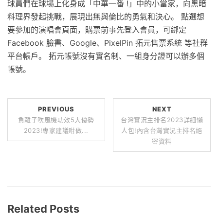
球員們在球場上化身成「中華一番 !」中的小當家，向黑暗
料理界發起挑戰，展現出無與倫比的勇氣和決心。 點選想
要參加的演唱會頁面，購票前事先登入會員，可綁定
Facebook 臉書、Google、PixelPin 拓元售票系統 等社群
平台帳戶。 拓元帳號沒有實名制、一組身分證可以辦多個
帳號。
PREVIOUS
NEXT
負離子吹風機功效5大優勢
台灣實況主排名2023詳細懶
2023!專家建議咁做...
人包!內含台灣實況主排名絕
密資料
Related Posts