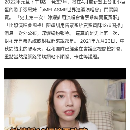
2022年元旦下午1點，暌違7年，將在4月重新登上台北小巨
蛋的歌手張惠妹「aMEI ASMR世界巡迴演唱會」門票開
賣。 「史上第一次！陳耀訓用演唱會售票系統賣蛋黃酥」
「比照演唱會規格！陳耀訓用售票系統賣蛋黃酥12/6開搶」
消息一對外公布，媒體紛紛報導。 這真的是史上第一次，
對拓元售票系統或對我們來說都是。 2021年九月23日，中
秋節結束的隔兩天，我和團隊已經坐在會議室裡開檢討會，
重點當然是網路預購網站不順暢、卡住等議題。