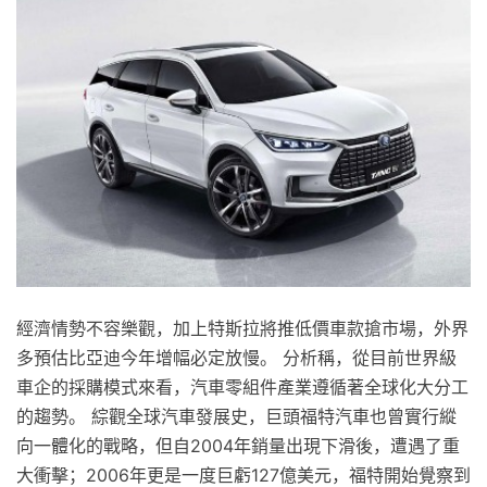
經濟情勢不容樂觀，加上特斯拉將推低價車款搶市場，外界
多預估比亞迪今年增幅必定放慢。 分析稱，從目前世界級
車企的採購模式來看，汽車零組件產業遵循著全球化大分工
的趨勢。 綜觀全球汽車發展史，巨頭福特汽車也曾實行縱
向一體化的戰略，但自2004年銷量出現下滑後，遭遇了重
大衝擊；2006年更是一度巨虧127億美元，福特開始覺察到