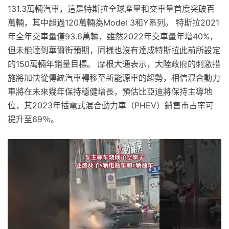
131.3萬輛汽車，這是特斯拉全球產量和交車量首度突破百
萬輛，其中超過120萬輛為Model 3和Y系列。 特斯拉2021
年全年交車量僅93.6萬輛，雖然2022年交車量年增40%，
但未能達到華爾街預期，同樣也沒有達成特斯拉此前所設定
的150萬輛年銷量目標。 摩根大通表示，大陸政府的刺激措
施將加快從傳統汽車轉移至新能源車的趨勢，相信混合動力
車將在未來幾年保持穩健增長，預估比亞迪將保持主導地
位，其2023年插電式混合動力車（PHEV）銷售市占率可
提升至69％。