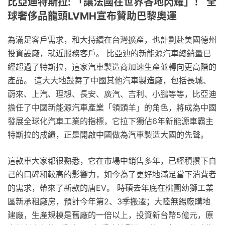
比亞迪特斯拉: 「讓法國在世界各地閃耀」！ 全
球奢侈品龍頭LVMH宣布贊助巴黎奧運
為滿足客戶需求，和大持續在台灣擴產，也計劃赴美國德州
投資設廠，就近服務客戶。 比亞迪的新能源汽車總銷量已
經超過了特斯拉，這家汽車製造商加速生產並轉向更高階的
產品。 這大大地鼓舞了中國其他汽車製造廠，包括長城、
蔚來、上汽、理想、長安、廣汽、吉利、小鵬等等，比亞迪
擔任了中國新能源汽車產業「領頭羊」的角色，將成為中國
發展全球化汽車工業的指標，它拉下獨佔6年新能源車霸主
特斯拉的成績，正是開啟中國做為汽車製造大國的先聲。
這款車大家都很熟悉，它在市場中銷售多年，已經積攢下自
己的口碑和較高的影響力，如今為了更好地滿足當下消費者
的需求，帶來了新款的唐EV。 時碩去年底在桃園幼獅工業
區新承租廠房，預計今年第2、3季搬遷；大陸無錫廠購地
建廠，生產規模是舊廠的一倍以上，投資新台幣5億元，原