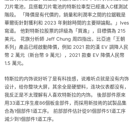
刀片電池，且搭載刀片電池的特斯拉車型已經進入C樣測試
階段。 「降價是有代價的，銷量和利潤率之間的拉鋸戰是
華爾街針對獲利和 2023 年剩餘時間的主要辯論點。」Ives
寫道。 他對特斯拉股票的評級為「買進」，目標價為 215
美元。 花旗分析師 Jeff Chung 周四指出，比亞迪「王朝
系列」產品已經啟動降價，例如 2021 款的漢 EV 調降人民
幣 2 萬元（新台幣 9 萬元），2021 款秦 EV 降價人民幣
1.5 萬元。
特斯拉的内饰说好听了是有科技感，说难听点就是没有内饰
设计，给你整块大屏，其余全是硬塑料，连块仪表都没有，
我反正是不太理解有人喜欢特斯拉的内饰。 後部部件原來
用33道工序生産86個板金部件，而採用新技術的試製品集
合為1個部件1道工序。 前部部件估計從91個部件51道工序
減少到1個部件1道工序。