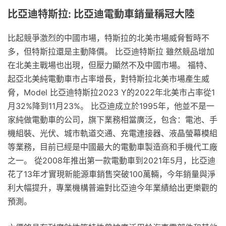
比亞迪特斯拉: 比亞迪電動車銷量稱冠大陸
比起競爭激烈的中國市場，特斯拉的北美市場威脅暫時不
多，但特斯拉還是主動降價。 比亞迪特斯拉 雖然競品增加
在北美主戰場也出現，但壓力顯然不及中國市場。 福特、
起亞北美純電動車市占率增長，對特斯拉北美市場產生威
脅，Model 比亞迪特斯拉2023 Y的2022年北美市占率從1
月32%降到11月23%。 比亞迪成立於1995年，他並不是一
家純做電動車的公司，旗下業務相當廣泛，包含：電池、手
機組裝、光伏、城市軌道交通、充電連接器、液晶螢幕模組
等業務，目前已經是中國最大的電動車製造商和手機代工廠
之一。 從2008年推出第一款電動車到2021年5月，比亞迪
花了13年才實現新能源車銷售突破100萬輛，今年銷量與淨
利大幅提升，專業機構普遍對比亞迪今年業績給出更樂觀的
預測。