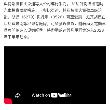
與特斯拉和比亞迪等大公司進行談判。 印尼計劃推出電動
汽車投資激勵措施，正與比亞迪、特斯拉兩大電動車廠洽
談，胡連（6279）與凡甲（3526）可望受惠，尤其胡連在
印尼與越南等地都有廠房，可望就近供貨，隨著兩大電動車
品牌開始進入促銷旺季，將帶動胡連與凡甲同步進入2023
年下半年旺季。