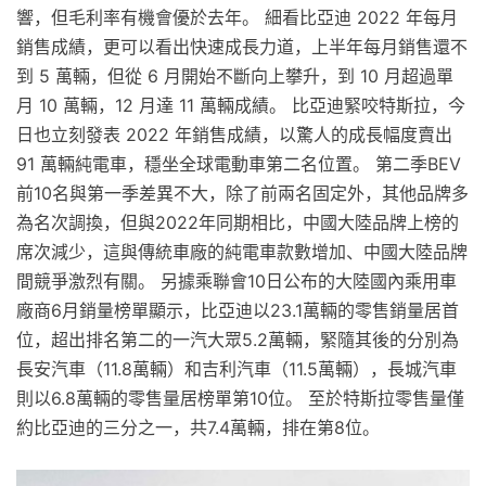
響，但毛利率有機會優於去年。 細看比亞迪 2022 年每月
銷售成績，更可以看出快速成長力道，上半年每月銷售還不
到 5 萬輛，但從 6 月開始不斷向上攀升，到 10 月超過單
月 10 萬輛，12 月達 11 萬輛成績。 比亞迪緊咬特斯拉，今
日也立刻發表 2022 年銷售成績，以驚人的成長幅度賣出
91 萬輛純電車，穩坐全球電動車第二名位置。 第二季BEV
前10名與第一季差異不大，除了前兩名固定外，其他品牌多
為名次調換，但與2022年同期相比，中國大陸品牌上榜的
席次減少，這與傳統車廠的純電車款數增加、中國大陸品牌
間競爭激烈有關。 另據乘聯會10日公布的大陸國內乘用車
廠商6月銷量榜單顯示，比亞迪以23.1萬輛的零售銷量居首
位，超出排名第二的一汽大眾5.2萬輛，緊隨其後的分別為
長安汽車（11.8萬輛）和吉利汽車（11.5萬輛），長城汽車
則以6.8萬輛的零售量居榜單第10位。 至於特斯拉零售量僅
約比亞迪的三分之一，共7.4萬輛，排在第8位。