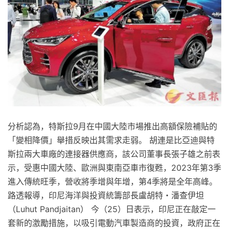
分析認為，特斯拉9月在中國大陸市場推出高額保險補貼的
「變相降價」舉措反映出其需求走弱。 胡連是比亞迪與特
斯拉兩大車廠的連接器供應商，該公司董事長張子雄之前表
示，受惠中國大陸、歐洲與東南亞車市復甦，2023年第3季
進入傳統旺季，營收將季增與年增，第4季將是全年高峰。
路透報導，印尼海洋與投資統籌部長盧胡特・潘查伊坦
（Luhut Pandjaitan） 今（25）日表示，印尼正在敲定一
套新的激勵措施，以吸引電動汽車製造商的投資，政府正在