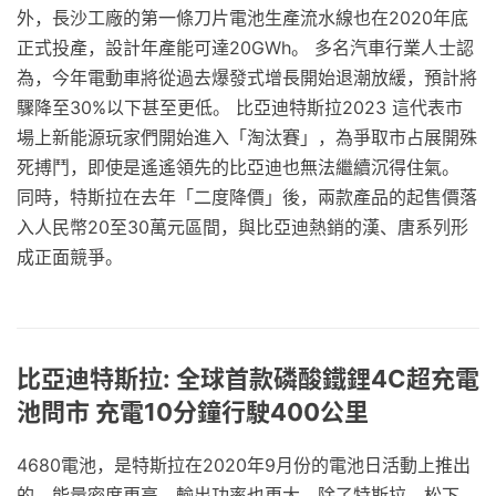
外，長沙工廠的第一條刀片電池生產流水線也在2020年底
正式投產，設計年產能可達20GWh。 多名汽車行業人士認
為，今年電動車將從過去爆發式增長開始退潮放緩，預計將
驟降至30%以下甚至更低。 比亞迪特斯拉2023 這代表市
場上新能源玩家們開始進入「淘汰賽」，為爭取市占展開殊
死搏鬥，即使是遙遙領先的比亞迪也無法繼續沉得住氣。
同時，特斯拉在去年「二度降價」後，兩款產品的起售價落
入人民幣20至30萬元區間，與比亞迪熱銷的漢、唐系列形
成正面競爭。
比亞迪特斯拉: 全球首款磷酸鐵鋰4C超充電
池問市 充電10分鐘行駛400公里
4680電池，是特斯拉在2020年9月份的電池日活動上推出
的，能量密度更高、輸出功率也更大，除了特斯拉，松下、