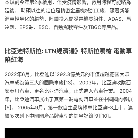
本規劃今年第2季啟用，但受疫情影響，啟用時程可能略為
延後。 時碩以往的定位是精密金屬機械加工廠，隨著新能
源車輕量化的趨勢，陸續投入開發電機零組件、ADAS、馬
達殼、EPS軸、BSC、自動駕駛零件及TBGC等產品。
比亞迪特斯拉: LTN經濟通》特斯拉鳴槍 電動車
陷紅海
2022年6月，比亞迪以1292.3億美元的市值超越德國大眾
汽車成為第三大的國際車廠[13]。 2003年，比亞迪收購西
安秦川汽車，更名比亞迪汽車，正式進入汽車行業。 2004
年，比亞迪汽車展出了其第一輛電動汽車並在中國國內參展
[6]。 2005年9月，第一款自主品牌轎車比亞迪F3上市，連
續多次創下中國國產品牌車型的銷量記錄[9][10]。