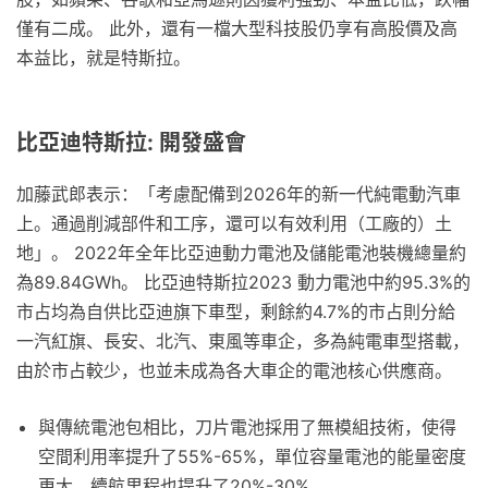
僅有二成。 此外，還有一檔大型科技股仍享有高股價及高
本益比，就是特斯拉。
比亞迪特斯拉: 開發盛會
加藤武郎表示：「考慮配備到2026年的新一代純電動汽車
上。通過削減部件和工序，還可以有效利用（工廠的）土
地」。 2022年全年比亞迪動力電池及儲能電池裝機總量約
為89.84GWh。 比亞迪特斯拉2023 動力電池中約95.3%的
市占均為自供比亞迪旗下車型，剩餘約4.7%的市占則分給
一汽紅旗、長安、北汽、東風等車企，多為純電車型搭載，
由於市占較少，也並未成為各大車企的電池核心供應商。
與傳統電池包相比，刀片電池採用了無模組技術，使得
空間利用率提升了55%-65%，單位容量電池的能量密度
更大，續航里程也提升了20%-30%。