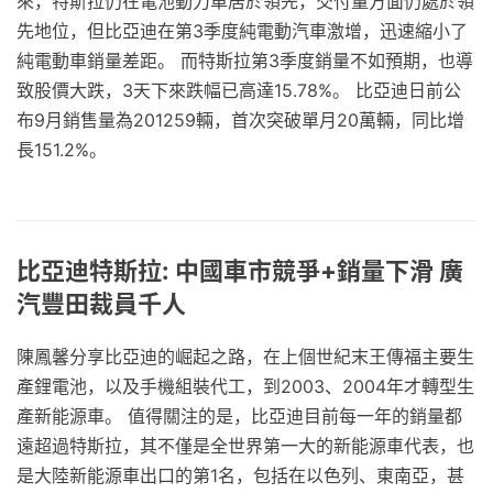
來，特斯拉仍在電池動力車居於領先，交付量方面仍處於領
先地位，但比亞迪在第3季度純電動汽車激增，迅速縮小了
純電動車銷量差距。 而特斯拉第3季度銷量不如預期，也導
致股價大跌，3天下來跌幅已高達15.78%。 比亞迪日前公
布9月銷售量為201259輛，首次突破單月20萬輛，同比增
長151.2%。
比亞迪特斯拉: 中國車市競爭+銷量下滑 廣
汽豐田裁員千人
陳鳳馨分享比亞迪的崛起之路，在上個世紀末王傳福主要生
產鋰電池，以及手機組裝代工，到2003、2004年才轉型生
產新能源車。 值得關注的是，比亞迪目前每一年的銷量都
遠超過特斯拉，其不僅是全世界第一大的新能源車代表，也
是大陸新能源車出口的第1名，包括在以色列、東南亞，甚