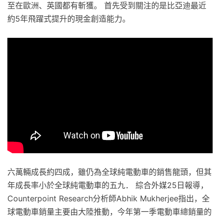
至在歐洲、英國都有斬獲。 首先受到關注的是比亞迪最近
約5年飛躍式提升的現金創造能力。
六萬輛成長約四成，雖仍為全球純電動車的銷售龍頭，但其
年成長率小於全球純電動車的五九． 綜合外媒25日報導，
Counterpoint Research分析師Abhik Mukherjee指出，全
球電動車銷量主要由大陸推動，今年第一季電動車總銷量的