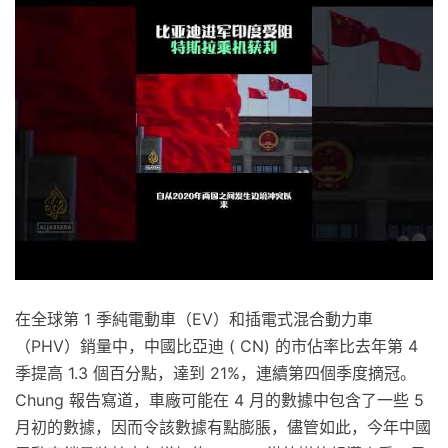
在全球第 1 季純電動車（EV）和插電式混合動力車
（PHV）銷量中，中國比亞迪 ( CN) 的市佔率比去年第 4
季提高 1.3 個百分點，達到 21%，連續第四個季度摘冠。
Chung 報告寫道，車廠可能在 4 月的數據中包含了一些 5
月初的數據，因而令該數據有點膨脹，儘管如此，今年中國