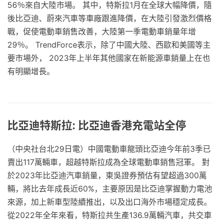
56％來自大陸市場。 其中，特斯拉1月在全球大幅降價，隨
後比亞迪、蔚來汽車等車廠跟進降價，在大陸引發激烈價格
戰，促使電動車銷售改善，大陸第一季電動車銷量年增
29％。 TrendForce表示，除了中國大陸、西歐和美國等主
要市場外， 2023年上半年其他國家在新能源車銷量上在也
有明顯增長。
比亞迪特斯拉: 比亞迪香港充電站全停
（中央社台北29日電）中國電動車龍頭比亞迪今年前3季已
賣出117萬輛車，超越特斯拉成為全球電動車銷售冠軍。 對
於2023年比亞迪汽車銷量，東吳證券預估有望超過300萬
輛，將比去年成長近60%，主要原因是比亞迪掌握動力電池
來源，加上新車型陸續推出，以及出口海外市場穩定成長。
從2022年全年來看，特斯拉共生產136.9萬輛汽車，共交車