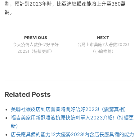
劃，預計到2023年時，比亞迪總體產能將上升至360萬
輛。
PREVIOUS
NEXT
今天疫情人數多少好唔好
台灣上市藥廠7大著數2023!
2023!（持續更新）
（小編推薦）
Related Posts
美聯社蝦皮店到店營業時間好唔好2023!（震驚真相）
福吉美家用新冠唾液抗原快篩劑單入2023介紹!（持續更
新）
店長應具備的能力12大優勢2023!內含店長應具備的能力