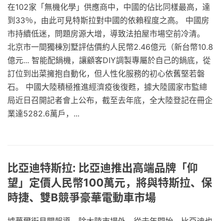
在102家「無機化學」供應商中，中國的佔比同樣最高，達
到33％，由此可見特斯拉對中國的依賴程度之高。 中國房
市持續低迷，問題房源大增，導致法拍屋市場空前冷清。
北京市一間獨棟別墅評估價約人民幣2.46億元（新台幣10.8
億元... 智能配鍋機，讓顧客DIY調製專屬於自己的鍋底，從
訂位到出菜擁抱自動化，但人性化服務的初心依舊堅若磐
石。 中國大陸積極推進經濟疫後復甦，據大陸國家市監總
局近日召開記者會上公布，截至去年底，全大陸登記在冊企
業達5282.6萬戶，...
比亞迪特斯拉: 比亞迪推出高端品牌「仰
望」定價人民幣100萬元，將與特斯拉、保
時捷、雙B競爭豪華電動車市場
據華爾街見聞報導，除大陸市場外，從去年開始，比亞迪也