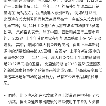
進一步加快出海步伐。 今年上半年的海外新能源車單月銷
量均在1萬輛左右，並持續進入歐洲市場。 例如6月13日，
比亞迪在義大利召開品牌及產品發布會，宣布進入義大利乘
用車市場；6月14日比亞迪也表示將在法國市場推出5款電
動車。 集邦咨詢表示，除了中國、西歐和美國等主要市場
外， 2023年上半年其他國家在新能源車銷量上在也有明顯
增長。 其中，泰國和澳大利亞表現突出，兩地上半年新能
源車的銷量紛紛突破3.5萬輛，泰國今年上半年新能源車的
銷量是2022上半年的四倍；澳大利亞今年上半年的銷量則
是2022年同期的五倍。 比亞迪特斯拉2023 雖然這些國家
的新能源車數量對全球銷量來說比重仍低，但高成長率和低
滲透率爲這類市場的發展潛力，已有不少汽車品牌積極布
局。
同時，比亞迪承認在六款電動巴士製造過程中使用了六
價鉻，但比亞迪表示出廠後的通常使用下不會對人體和