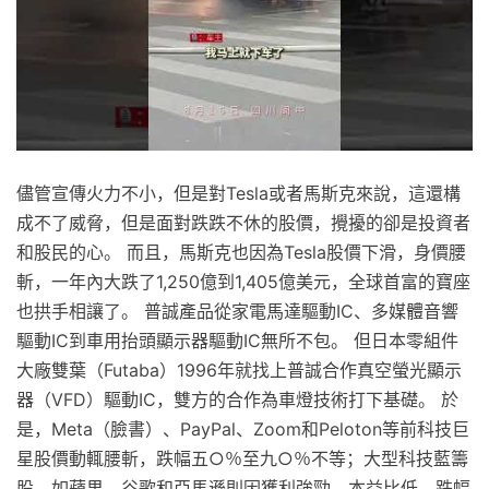
儘管宣傳火力不小，但是對Tesla或者馬斯克來說，這還構
成不了威脅，但是面對跌跌不休的股價，攪擾的卻是投資者
和股民的心。 而且，馬斯克也因為Tesla股價下滑，身價腰
斬，一年內大跌了1,250億到1,405億美元，全球首富的寶座
也拱手相讓了。 普誠產品從家電馬達驅動IC、多媒體音響
驅動IC到車用抬頭顯示器驅動IC無所不包。 但日本零組件
大廠雙葉（Futaba）1996年就找上普誠合作真空螢光顯示
器（VFD）驅動IC，雙方的合作為車燈技術打下基礎。 於
是，Meta（臉書）、PayPal、Zoom和Peloton等前科技巨
星股價動輒腰斬，跌幅五○％至九○％不等；大型科技藍籌
股，如蘋果、谷歌和亞馬遜則因獲利強勁、本益比低，跌幅