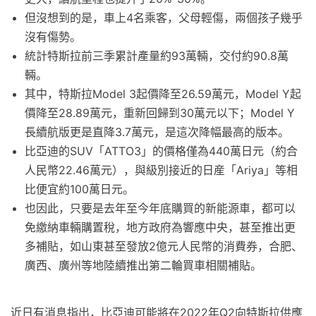
但沒想到的是，車上4名乘客，父母輕傷，兩個孩子幾乎
沒有傷勢。
統計特斯拉前三季累計產量約93萬輛，交付約90.8萬
輛。
其中，特斯拉Model 3起價降至26.59萬元，Model Y起
價降至28.89萬元，重新回歸到30萬元以下；Model Y
長續航版更是直降3.7萬元，是這次降幅最高的版本。
比亞迪的SUV「ATTO3」的價格僅為440萬日元（約合
人民幣22.46萬元），與級別接近的日産「Ariya」等相
比便宜約100萬日元。
也因此，只要是去年至今年底購買的新能源車，都可以
免繳納車輛購置稅，地方政府為響應中央，甚至推出更
多補貼，如山東甚至發放2億元人民幣的消費券，合肥、
廣西、廣州等地陸續推出第二輪買車相關補貼。
近日有消息指出，比亞迪可能將在2022年Q2向特斯拉供應