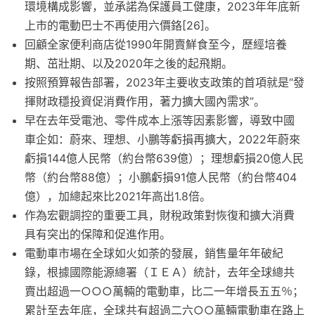
環境構成影響，並承諾為保護員工健康，2023年年底新
上市的電動巴士不再使用六價鉻[26]。
回顧全家便利商店從1990年開賣鮮食至今，歷經培養
期、茁壯期、以及2020年之後的起飛期。
按照預算報告部署，2023年主要收支政策的首項就是“發
揮財政穩投資促消費作用，著力擴大國內需求”。
早在去年受電池、零件成本上漲等因素影響，導致中國
車企如：蔚來、理想、小鵬等虧損再擴大，2022年蔚來
虧損144億人民幣（約台幣639億）；理想虧損20億人民
幣（約台幣88億）；小鵬虧損91億人民幣（約台幣404
億），加總起來比2021年高出1.8倍。
作為宏觀調控的重要工具，財稅政策對恢復和擴大消費
具有突出的保障和促進作用。
電動車市場在全球如火如荼的發展，銷售量年年破紀
錄，根據國際能源總署（ＩＥＡ）統計，去年全球總共
賣出超過一○○○萬輛的電動車，比二一年增長五五％；
累計至去年底，全球共有超過二六○○萬輛電動車在路上