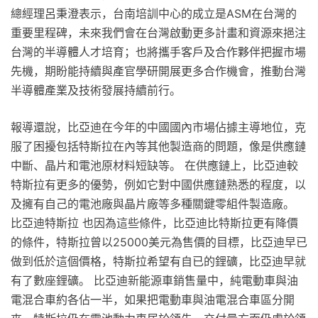
總經理呂秉澄表示，台南培訓中心的成立是ASM在台灣的
重要里程碑，未來我們會在台灣啟動更多計畫和資源來挹注
台灣的半導體人才培育；也將攜手客戶及合作夥伴把握市場
先機，期盼能持續與產官學研開展更多合作機會，推動台灣
半導體產業及技術發展持續前行。
報導還說，比亞迪在今年的中國國內市場佔據主導地位，克
服了困擾包括特斯拉在內等其他製造商的問題，像是供應鏈
中斷、晶片和電池原材料短缺等。 在供應鏈上，比亞迪較
特斯拉有更多的優勢，例如它對中國供應鏈熟悉的程度，以
及擁有自己的電池廠與晶片廠等多種關鍵零組件製造廠。
比亞迪特斯拉 也因為這些條件，比亞迪比特斯拉更有降價
的條件，特斯拉曾以25000美元為售價的目標，比亞迪早已
做到低於這個價格，特斯拉希望有自已的鋰礦，比亞迪早就
有了數座鋰礦。 比亞迪新能源車銷售量中，純電動車與油
電混合車約各佔一半，如果把電動車與油電混合車區分開