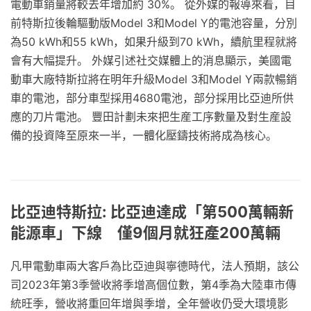
電動車銷量將較去年增加約 30%。 從外媒的報導來看，目
前特斯拉後輪驅動版Model 3和Model Y的電池容量，分別
為50 kWh和55 kWh，如果升級到70 kWh，續航里程就將
會有大幅提升。 外媒引述社交媒體上的消息顯示，美國電
動車大廠特斯拉將在明年升級Model 3和Model Y兩款暢銷
車的電池，部分車型採用4680電池，部分採用比亞迪所供
應的刀片電池。 豐田計劃未來把生産工序數量及對生産設
備的投資降至原來一半，一體化壓鑄技術將成為核心。
比亞迪特斯拉: 比亞迪達成「第500萬輛新
能源車」下線 僅9個月就狂產200萬輛
凡甲電動車兩大客戶為比亞迪與寧德時代，法人預期，該公
司2023年第3季營收將季增高個位數，第4季為大陸車市傳
統旺季，營收將重回年增與季增，全年營收仍受大環境影