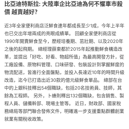
比亞迪特斯拉: 大陸車企比亞迪為何不懼車市殺
價 越賣越好？
近3年全家便利商店泛鮮食連年都成長至少1成，今年上半年
也已交出年增兩成的亮眼成績單。 回顧全家便利商店從
1990年開賣鮮食至今，歷經培養期、茁壯期、以及2020年
之後的起飛期。 總經理薛東都於2015年起推動鮮食構造改
革，並提出「好吃、好看、物超所值」為最高開發方針，從
工廠設備、原物料管理、口味研發、包裝設計到掌握鮮度的
物流配送，皆進行全面盤點，並投入長達近10年的時間升級
改造，迄今已打造出近30款的億元級鮮食單品。 總部在台
中的上銀科技釋出54個職缺，包括20名技術員、技師，其
餘為工程師。 另外，卜蜂則釋出132個職缺，包含銷售、製
程人員、儲備幹部、現場主管等。 近日，財政部、國家稅
務總局等部門聯合發佈文件，明確進一步支援重點群體創業
就業有關稅收政策。