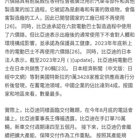
六價鉻具有耐腐蝕性等特性曾被廣泛用於汽車零部件和其他
製造業的加工過程，它被認為是劇毒和有害的致癌物，會傷
害製造廠的工人，因此已開發國家的工廠已經不再使用
[26]。 同時，比亞迪承認在六款電動巴士製造過程中使用
了六價鉻，但比亞迪表示出廠後的通常使用下不會對人體和
環境構成影響，並承諾為保護員工健康，2023年年底新上
市的電動巴士不再使用六價鉻[26]。 同時，比亞迪的日本
法人表示，截至2023年2月 ( )[update]，比亞迪純電動巴
士在日本共銷售了80輛[23]。 日本經濟新聞（中文版：日
經中文網）等對美國特斯拉的1萬3428家推定供應商進行分
析後發現，在蓄電池領域，中國企業的佔比達到4成，按國
家和地區來看，數量最多。
實際上，比亞迪同樣面臨交付難題，在今年8月底的電話會
議上，比亞迪董事長王傳福透露，比亞迪在手訂單70萬
輛，新車交付週期達四至五個月。 接下來，比亞迪仍會繼
續把擴大產能、保障交付作為工作重點。 按照其產能規