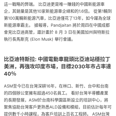
這一戰略的弊端。 比亞迪更是唯一賺錢的中國新能源車
企，其銷量是其他10家新能源車企總和的1.6倍。 從第1輛到
第100萬輛新能源汽車，比亞迪僅花了13年，如今躍為全球
新能源車霸主。 據報導，Pandjaitan 將於周四在中國成都
會見比亞迪高管，還計畫於 8 月 3 日在美國加州與特斯拉
執行長馬斯克 (Elon Musk) 舉行會議。
比亞迪特斯拉: 中國電動車龍頭比亞迪站穩拉丁
美洲，再強攻印度市場，目標2030年市占率達
40％
ASM至今已在台灣深耕16年，在林口、新竹、台中和台南
的四個辦公室擁有超過450名員工。 看好台灣半導體產業
的長期發展，ASM於台南科學園區新設立的培訓中心，將
聚焦協助台灣客戶更熟悉ALD設備和模組，目前估計每年可
提供數千小時課程，為客戶培訓上百名工程師。 ASM台灣