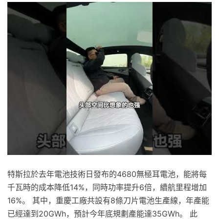
特斯拉於去年電池技術日發布的4680無極耳電池，能將每
千瓦時的成本降低14%，同時功率提升6倍，續航里程增加
16%。 其中，重慶工廠共設有8條刀片電池生產線，年產能
已經達到20GWh，預計今年底規劃產能達35GWh。 此