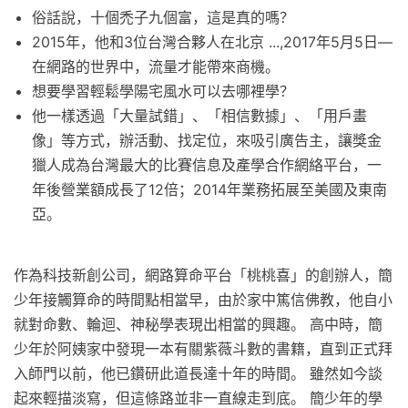
俗話說，十個禿子九個富，這是真的嗎？
2015年，他和3位台灣合夥人在北京 ...,2017年5月5日—
在網路的世界中，流量才能帶來商機。
想要學習輕鬆學陽宅風水可以去哪裡學？
他一樣透過「大量試錯」、「相信數據」、「用戶畫
像」等方式，辦活動、找定位，來吸引廣告主，讓獎金
獵人成為台灣最大的比賽信息及產學合作網絡平台，一
年後營業額成長了12倍；2014年業務拓展至美國及東南
亞。
作為科技新創公司，網路算命平台「桃桃喜」的創辦人，簡
少年接觸算命的時間點相當早，由於家中篤信佛教，他自小
就對命數、輪迴、神秘學表現出相當的興趣。 高中時，簡
少年於阿姨家中發現一本有關紫薇斗數的書籍，直到正式拜
入師門以前，他已鑽研此道長達十年的時間。 雖然如今談
起來輕描淡寫，但這條路並非一直線走到底。 簡少年的學