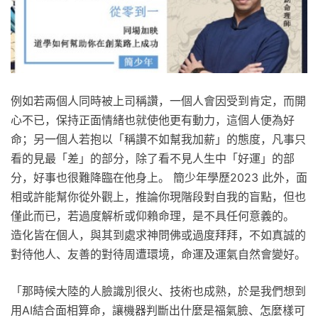
例如若兩個人同時被上司稱讚，一個人會因受到肯定，而開
心不已，保持正面情緒也就使他更有動力，這個人便為好
命；另一個人若抱以「稱讚不如幫我加薪」的態度，凡事只
看的見最「差」的部分，除了看不見人生中「好運」的部
分，好事也很難降臨在他身上。 簡少年學歷2023 此外，面
相或許能幫你從外觀上，推論你現階段對自我的盲點，但也
僅此而已，若過度解析或仰賴命理，是不具任何意義的。
造化皆在個人，與其到處求神問佛或過度拜拜，不如真誠的
對待他人、友善的對待周遭環境，命運及運氣自然會變好。
「那時候大陸的人臉識別很火、技術也成熟，於是我們想到
用AI結合面相算命，讓機器判斷出什麼是福氣臉、怎麼樣可