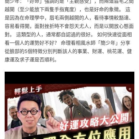
簡少年：「好命」強調的是「主觀感受」，而兩道眉毛之間
越開（至少能放下兩隻手指寬度），也是好命的象徵。 這
是因為在命理學中，眉毛兩側越開的人，看待事情較豁達、
容易看得開，面對挫折時不會怨天尤人，而是以開放心態面
對。 這類型的人，通常都自認過的很好。 如何快速從面相
看一個人的運勢好不好？ 命理看相風水師「簡少年」分享
從臉部的5個特徵分別判斷該人的事業、財運、桃花運、健
康運及求子運是否順利。