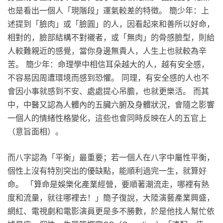
也是看出一個人「現階段」運氣較差的特徵。 簡少年：上
述提到「臉肉」或「臉圓」的人，因看起來和善所以好命，
相對的，臉部結構不對襯者，或「無肉」的骨感臉型，則給
人較難親近的感覺，當你身邊無貴人，人生上也就較為辛
苦。 簡少年：命理學中相信耳朵越大的人，越有安全感，
不容易因周遭環境而感到恐懼。 同理，有安全感的人也不
會因小事就感到不安、處處提心吊膽，也就更樂活。 而其
中，中醫又認為人體內的五臟六腑及身體狀況，會隨之影響
一個人的情緒性格變化，這些也會同時反映在人的五官上
（意旨面相）。
而八字認為「平衡」最重要；若一個人在八字中屬性平衡，
個性上沒有特別突出的優缺點，能順利過完一生，就算好
命。 「算命是娛樂化產業經營，要順著潮流走，哪裡有熱
度和流量，就往哪裡去！」簡子復說，大陸演藝產業興盛，
網紅、電視劇和電影演員更是多不勝數，於是他找人幫忙依