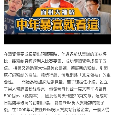
在瀏覽量要成長卻出現瓶頸時，他透過雜誌舉辦的正妹評
比，將粉絲頁經營列入比賽要素，成功讓瀏覽量成長了五
倍。 接著又透過百大性感美女票選，擴展新的粉絲，引起
蘇打綠粉絲的關注，藉勢行銷，發現網路「意見領袖」的重
要性。 一開始為增加網站瀏覽量，簡子復擔任小編，設立
了男人幫臉書粉絲專頁，他發現每刊登一篇文章平均會有
500個pv（點閱率），因此他每天刊登20篇文章，達成每
日點閱率破萬的初期目標。 愛看FHM男人幫雜誌的簡子
復，在2009年時擔任FHM男人幫網站行銷企畫，一個人從