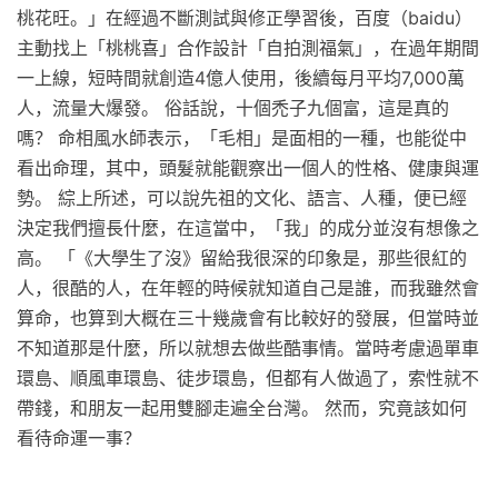
桃花旺。」在經過不斷測試與修正學習後，百度（baidu）
主動找上「桃桃喜」合作設計「自拍測福氣」，在過年期間
一上線，短時間就創造4億人使用，後續每月平均7,000萬
人，流量大爆發。 俗話說，十個禿子九個富，這是真的
嗎？ 命相風水師表示，「毛相」是面相的一種，也能從中
看出命理，其中，頭髮就能觀察出一個人的性格、健康與運
勢。 綜上所述，可以說先祖的文化、語言、人種，便已經
決定我們擅長什麼，在這當中，「我」的成分並沒有想像之
高。 「《大學生了沒》留給我很深的印象是，那些很紅的
人，很酷的人，在年輕的時候就知道自己是誰，而我雖然會
算命，也算到大概在三十幾歲會有比較好的發展，但當時並
不知道那是什麼，所以就想去做些酷事情。當時考慮過單車
環島、順風車環島、徒步環島，但都有人做過了，索性就不
帶錢，和朋友一起用雙腳走遍全台灣。 然而，究竟該如何
看待命運一事？