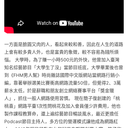
一方面是臉圓又肉的人，看起來較和善，因此在人生的道路
上會有較多貴人外，也是富貴的象徵，較不容易為錢所煩
惱。 大學時，為了賺一小時500元的外快，他曾加入臺灣
知名綜藝節目「大學生了沒」當節目班底，大學畢業後也曾
到《FHM男人幫》時尚雜誌國際中文版網站當網路行銷小
編，靠著舉辦選美比賽衝高網路流量50倍，但覺得2、3萬
薪水太低，於是辭職和朋友創立網絡賽事平台「獎金獵
人」，抓住一般人網路使用習慣。 現在簡子復創建的「桃
桃喜」網路平臺1次性問桃花及加入會員僅少許費用，他也
製作課程教算命，還上遍綜藝節目暢談風水，最近更擔任
Podcast節目主持人，多方位的營運模式讓他成為網路紅