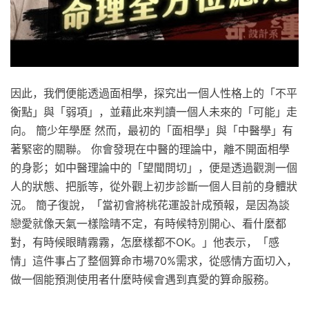
因此，我們便能透過面相學，探究出一個人性格上的「不平
衡點」與「弱項」，並藉此來判讀一個人未來的「可能」走
向。 簡少年學歷 然而，最初的「面相學」與「中醫學」有
著緊密的關聯。 你會發現在中醫的理論中，離不開面相學
的身影；如中醫理論中的「望聞問切」，便是透過觀測一個
人的狀態、把脈等，從外觀上初步診斷一個人目前的身體狀
況。 簡子復說，「當初會將桃花運設計成預報，是因為談
戀愛就像天氣一樣陰晴不定，有時候特別開心、看什麼都
對，有時候眼睛霧霧，怎麼樣都不OK。」他表示，「感
情」這件事占了整個算命市場70%需求，從感情方面切入，
做一個能預測使用者什麼時候會遇到真愛的算命服務。