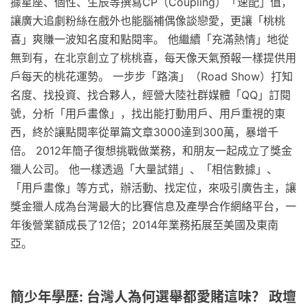
據星座、個性、生辰等撰寫CP（Coupling）「速配」值，
讓廣大追劇粉絲在戲外也能腦補偶像談戀愛，更讓「桃桃
喜」爽賺一波知名度和點閱率。 他繼續「充滿熱情」地從
無到有，在北京創立了桃桃喜，每天像天氣預報一樣提供用
戶每天的桃花運勢。 一步步「路演」（Road Show）打知
名度、找投資、找合夥人，經營大陸社群媒體「QQ」訂閱
號，分析「用戶畫像」，找出能打動用戶、用戶重視的東
西，終於讓點閱率從單篇文章3000達到300萬，暴增千
倍。 2012年簡子復想挑戰做業務，和朋友一起成立了獎金
獵人公司。 他一樣透過「大量試錯」、「相信數據」、
「用戶畫像」等方式，辦活動、找定位，來吸引廣告主，讓
獎金獵人成為台灣最大的比賽信息及產學合作網絡平台，一
年後營業額成長了12倍；2014年業務拓展至美國及東南
亞。
簡少年學歷: 台灣人為何選舉都愛賭這味？ 政壇