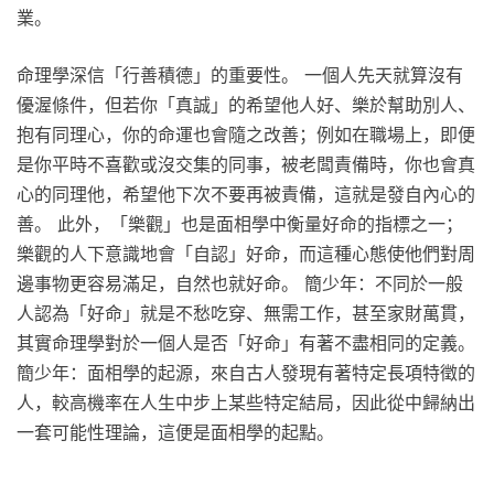
業。
命理學深信「行善積德」的重要性。 一個人先天就算沒有
優渥條件，但若你「真誠」的希望他人好、樂於幫助別人、
抱有同理心，你的命運也會隨之改善；例如在職場上，即便
是你平時不喜歡或沒交集的同事，被老闆責備時，你也會真
心的同理他，希望他下次不要再被責備，這就是發自內心的
善。 此外，「樂觀」也是面相學中衡量好命的指標之一；
樂觀的人下意識地會「自認」好命，而這種心態使他們對周
邊事物更容易滿足，自然也就好命。 簡少年：不同於一般
人認為「好命」就是不愁吃穿、無需工作，甚至家財萬貫，
其實命理學對於一個人是否「好命」有著不盡相同的定義。
簡少年：面相學的起源，來自古人發現有著特定長項特徵的
人，較高機率在人生中步上某些特定結局，因此從中歸納出
一套可能性理論，這便是面相學的起點。