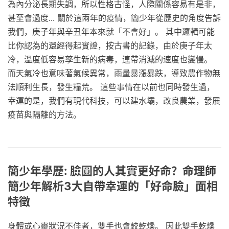
為內分泌長期失調，所以性格古怪，人際關係容易有是非，
甚至會過度... 關於這兩年的疫情，簡少年從歷史的角度告訴
我們，庚子年與辛丑年本來就「不會好」。 其中邏輯可能
比你認為的還經得起實證，按古書的記錄，由於庚子年太
冷，溫度低容易孳生新的病毒，連帶消滅的速度也變慢。
而天氣冷也意味著氣候異常，雨量暴漲暴跌，導致農作物無
法順利生長，發生糧荒。 這些事情在以前也同時發生過，
幸運的是，我們有現代科技，可以建水壩，改良農業，發展
疫苗與隔離的方法。
簡少年學歷: 臉圓的人其實更好命？命理師
簡少年解析3大自帶幸運的「好命臉」面相
特徵
身體或心靈狀況不佳者，雙手也會較乾燥。 因此雙手乾燥