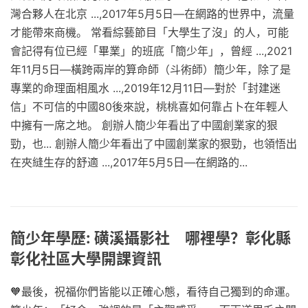
灣合夥人在北京 ...,2017年5月5日—在網路的世界中，流量
才能帶來商機。 常看綜藝節目「大學生了沒」的人，可能
會記得有位已經「畢業」的班底「簡少年」，曾經 ...,2021
年11月5日—橫跨兩岸的算命師（斗術師）簡少年，除了是
專業的命理面相風水 ...,2019年12月11日—對於「封建迷
信」不可信的中國80後來說，桃桃喜如何靠占卜在年輕人
中擁有一席之地。 創辦人簡少年看出了中國創業家的狠
勁，也... 創辦人簡少年看出了中國創業家的狠勁，也領悟出
在夾縫生存的舒適 ...,2017年5月5日—在網路的...
簡少年學歷: 磺溪攝影社 哪裡學？彰化縣
彰化社區大學開課資訊
🧡最後，祝福你們皆能以正確心態，看待自己獨到的命運。