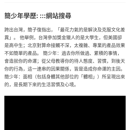
簡少年學歷: :::網站搜尋
跨出台灣，簡子復指出，「最花力氣的是解決及克服文化差
異」。 他舉例，台灣參加獎金獵人的是大學生，但美國卻
是高中生；北京對算命接觸不深，太複雜、專業的產品效果
不如簡單的產品。 簡少年：過去你所做過、累積的事情，
會造就你的命運；從父母教導你的待人態度、習慣，到後天
你的行為，這一連串的因果關係，皆是造成你命運的主因。
簡少年：面相（包括身體其他部位的「體相」）所呈現出來
的，是長期下來的生活習慣及心境。