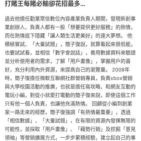
打賭王每賭必輸卻花招最多…
過去他擔任勤業眾信數位內容產業負責人期間，發現新創事
業創辦人、負責人都有一股「想要提供更好服務」的熱情，
而在熱情底下隱藏「讓人類生活更美好」的遠大夢想。 他
積極嘗試、「大量試錯」，簡子復說，就算看起來很低能，
也要試試看，並相信「數字會說話」，善用數據資料來驗證
並分析使用者的需求，了解「用戶畫像」，掌握用戶的喜
好，充分利用內外資源，來提高自己的瀏覽量。 2008年
時，簡子復擔任微軟互聯網社群營銷專員，負責xbox營銷
與大學校園活動的推廣，也就是擔任寫攻略、和網友互動的
電玩小編，對從小就愛打電動的簡子復來說，即使這個工作
只有他一個人負責，也讓他充滿熱情。 回顧從小編到創業
家一路走來的經歷，簡子復強調「有熱情最重要」，透過
「相信數據」、「大量試錯」，在有限的資源內發揮無限的
可能性，並採取「用戶畫像」、「藉勢行銷」及挖掘「意見
領袖」等營銷擴展方式，一步步累積經驗，建立起自己的事