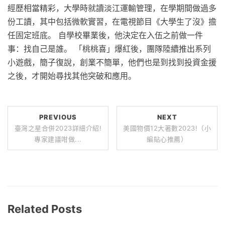
經歷相當精彩，大學時就讀淡江運輸管理，在學期間做過多
份工讀，其中包括微軟實習，在電視節目《大學生了沒》擔
任固定班底。 自學校畢業後，他決定在入伍之前做一件
事：找自己是誰。 「桃桃喜」爆紅後，團隊陸續推出系列
小遊戲，簡子復說，創業不簡單，他們也是到找到投資金援
之後，才開始尋找其他突破和應用。
PREVIOUS
NEXT
臺灣之星合併2023詳細介紹!
美國物價12大著數2023!（小
專家建議咁做...
編貼心推薦）
Related Posts