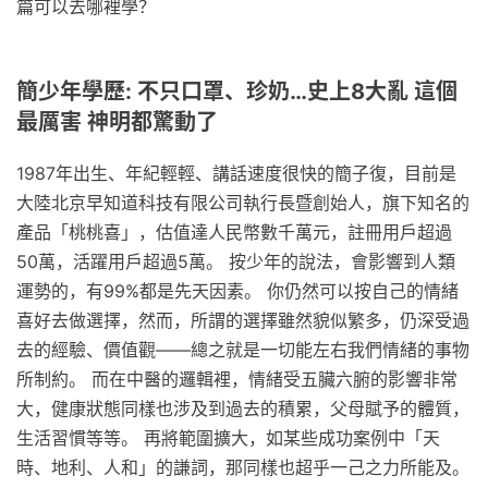
篇可以去哪裡學？
簡少年學歷: 不只口罩、珍奶…史上8大亂 這個
最厲害 神明都驚動了
1987年出生、年紀輕輕、講話速度很快的簡子復，目前是
大陸北京早知道科技有限公司執行長暨創始人，旗下知名的
產品「桃桃喜」，估值達人民幣數千萬元，註冊用戶超過
50萬，活躍用戶超過5萬。 按少年的說法，會影響到人類
運勢的，有99%都是先天因素。 你仍然可以按自己的情緒
喜好去做選擇，然而，所謂的選擇雖然貌似繁多，仍深受過
去的經驗、價值觀——總之就是一切能左右我們情緒的事物
所制約。 而在中醫的邏輯裡，情緒受五臟六腑的影響非常
大，健康狀態同樣也涉及到過去的積累，父母賦予的體質，
生活習慣等等。 再將範圍擴大，如某些成功案例中「天
時、地利、人和」的謙詞，那同樣也超乎一己之力所能及。