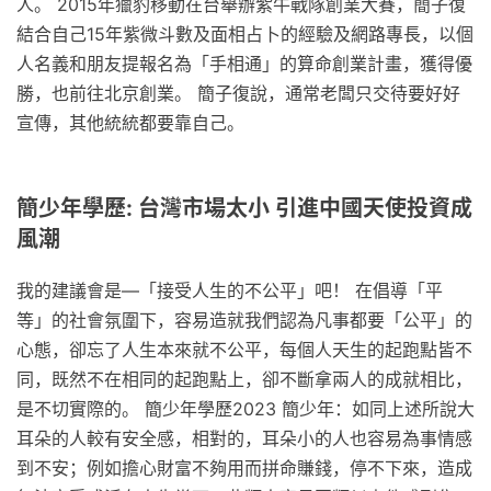
人。 2015年獵豹移動在台舉辦紫牛戰隊創業大賽，簡子復
結合自己15年紫微斗數及面相占卜的經驗及網路專長，以個
人名義和朋友提報名為「手相通」的算命創業計畫，獲得優
勝，也前往北京創業。 簡子復說，通常老闆只交待要好好
宣傳，其他統統都要靠自己。
簡少年學歷: 台灣市場太小 引進中國天使投資成
風潮
我的建議會是—「接受人生的不公平」吧！ 在倡導「平
等」的社會氛圍下，容易造就我們認為凡事都要「公平」的
心態，卻忘了人生本來就不公平，每個人天生的起跑點皆不
同，既然不在相同的起跑點上，卻不斷拿兩人的成就相比，
是不切實際的。 簡少年學歷2023 簡少年：如同上述所說大
耳朵的人較有安全感，相對的，耳朵小的人也容易為事情感
到不安；例如擔心財富不夠用而拼命賺錢，停不下來，造成