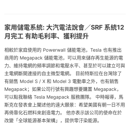
家用儲電系統: 大汽電法說會／SRF 系統12
月完工 有助毛利率、獲利提升
相較於家庭使用的 Powerwall 儲能電池，Tesla 也有推出
商用的 Megapack 儲能電池，可以用來儲存再生能源的電
力、維持電網的頻率調節和電壓水平、甚至於可以建立可與
主電網斷開連接的自主微型電網。 目前特斯拉在台灣除了
有銷售 Model S / X 和 Model 3 電動車之外，也有銷售
Megapack；如果公司行號有興趣想要購置 Megapack，
可以點我聯絡 Tesla Megapack 服務團隊。 中時報導，馬
斯克在發表會上闡述他的遠大願景：希望美國有朝一日不用
再倚靠化石燃料來創造電力。 他亦表示該公司的使命在於
改變「全球能源基本架構」，提供零汙染能源。