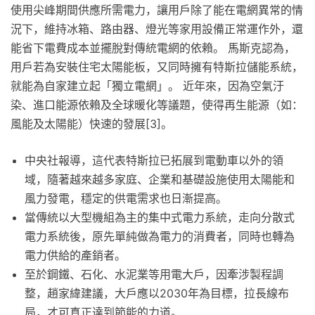
使用尖峰期間供應所需電力，讓用戶除了能在電網異常的情
況下，維持冰箱、路由器、燈光等家用設備正常運作外，還
能省下電費成本並擺脫對傳統電網的依賴。 馬斯克認為，
用戶若為安裝住宅太陽能板，又同時擁有特斯拉儲能系統，
就能為自家建立起「獨立電網」。 近年來，因為空氣汙
染、進口能源依賴及全球暖化等議題，使得再生能源（如：
風能及太陽能）快速的發展[3]。
中央社報導，這代表特斯拉已拓展到電動車以外的領
域，隨著越來越多家庭、企業和基礎設施使用太陽能和
風力發電，穩定的供電需求也日漸提高。
當傳統以大型機組為主的集中式電力系統，走向分散式
電力系統後，原先單純做為電力的消費者，同時也轉為
電力供給的產銷者。
至於鋼鐵、石化、水泥業等用電大戶，因牽涉製程調
整，趙家緯建議，大戶應以2030年為目標，拉長線布
局，才可真正達到節能的力道。