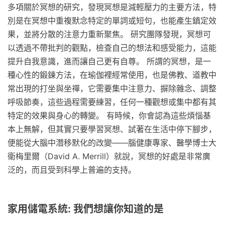
多項關於冥想的研究，發現冥想是減輕壓力的主要方法，特
別是在冥想中重複默念特定的單詞或短句，也能產生鎮定效
果，並將分散的注意力重新聚焦。 研究團隊發現，冥想可
以透過不帶批判的觀點，檢查自己的想法和感受能力，這能
提升自我意識，進而讓自己更有自尊。 所謂的冥想，是一
種心性的鍛鍊方法，在瑜伽裡經常使用，也是佛教、道教中
常出現的打坐與坐禪，它需要集中注意力、摒除雜念、調整
呼吸節奏，這些過程需要練習，任何一種觀想或集中都有其
特定的效果與身心的轉變。 有時候，你會認為這些煩惱基
本上無解，但其實只要學習冥想、試著在生活中停下腳步，
便能從大腦中潛移默化的改變——腦健康專家、醫學博士大
衛梅里爾（David A. Merrill）就說，冥想的好處是非常廣
泛的，而且受到科學上普遍的支持。
家用儲電系統: 我們想讓你知道的是