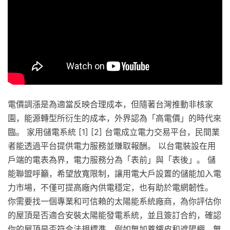
電價調漲是為適當反映合理成本，但隨著台灣推動非核家
園，能源轉型所衍生的成本，外界認為「高電價」的時代來
臨。 家用儲電系統 [1] [2] 台電成立電力交易平台，民間業
者能透過平台提供電力服務並賺取報酬。 以台電裝設在用
戶端的電表為界，電力服務分為「表前」與「表後」。 儲
能聯盟呼籲，希望放寬限制，讓用電大戶設置的儲能加入電
力市場，不僅可提高廠內供電穩定，也有助於電網韌性。
你需要找一個專業和可信賴的太陽能系統廠商，為你評估你
的屋頂是否適合安裝太陽能發電系統，並且簽訂合約，確認
你的屋頂是否符合法規標準，例如無加蓋鐵皮和遮陽棚、無