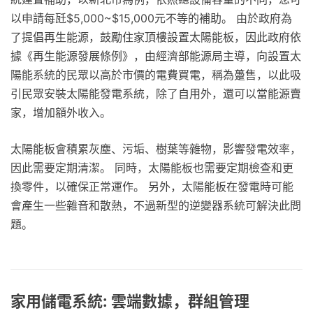
以申請每瓩$5,000~$15,000元不等的補助。 由於政府為
了提倡再生能源，鼓勵住家頂樓設置太陽能板，因此政府依
據《再生能源發展條例》，由經濟部能源局主導，向設置太
陽能系統的民眾以高於市價的電費買電，稱為躉售，以此吸
引民眾安裝太陽能發電系統，除了自用外，還可以當能源賣
家，增加額外收入。
太陽能板會積累灰塵、污垢、樹葉等雜物，影響發電效率，
因此需要定期清潔。 同時，太陽能板也需要定期檢查和更
換零件，以確保正常運作。 另外，太陽能板在發電時可能
會產生一些雜音和散熱，不過新型的逆變器系統可解決此問
題。
家用儲電系統: 雲端數據，群組管理