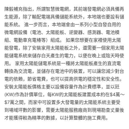
陳毅補充指出，所謂智慧微電網，其前端發電網必須具備再
生能源，除了輸配電端具備儲能系統外，本地端也要設有儲
能系統。 進一步而言，本地端會由一系列小型自發自用的
微電網設備（電池、太陽能板、逆變器、感測器、電池模
組、電動車充電椿等）組成。 如果您想要在家裡使用太陽
能發電，除了安裝家用太陽能板之外，還需要一個家用太陽
能儲電系統來儲存白天產生的電力，以便在晚上或陰天時使
用。 家用太陽能儲電系統是一種將太陽能板產生的直流電
轉換為交流電，並儲存在電池中的裝置，可以讓您減少對台
電的依賴，節省電費，也可以提高供電的穩定性和安全性。
安裝太陽能板價格主要以設備容量作為計費標準，並以瓩
(KW)作為計價單位，每KW的太陽能板建置成本約在$4萬～
$7萬之間，而家中可設置多大發電量的太陽能系統主要受
到場域坪數的影響，需要太陽能服務廠商到現場勘查丈量後
才能獲得較為精準的數據，以計算整體的施工費用。