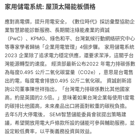
家用儲電系統: 屋頂太陽能板價格
應對高電價，提升用電安全，《數位時代》採訪彙整協助企
業智慧節能診斷服務、長期關注綠能產業的資誠
（PwC）、KPMG、綠色和平、台灣氣候行動網絡研究中心
等專家學者歸納「企業用電管理」4個步驟。 家用儲電系統
2023 企業除了追求電力穩定供應，還要求潔淨，這關乎台
灣能源轉型的速度。 經濟部最新公布2022 年電力排碳係數
為每度0.495 公斤二氧化碳當量（CO2e），意思是台電售
出的電，每度電會排放0.495 公斤二氧化碳。 資誠創新諮
詢公司董事陳世祥指出，「台灣電力排碳係數比其他國家
高，約是英國的2.5倍。」意味著如果台灣企業每使用1度電
的碳排比他國高，未來產品出口將面對較重的碳稅負擔。
去年5月大停電後， SEMI智慧儲能委員會就提出策略建
議，希望開放用電大戶條款所設的儲能可參與輔助服務，並
設定較低費率，以平衡義務投資與效益。