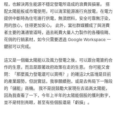
程，也解決再生能源不穩定發電所造成的浪費與損害。 搭
配太陽能板或市電使用，可以清潔能源進行充放電，在電力
提供中斷時為住宅進行供電，無須燃料，安全可靠無汙染，
用的放心，住得更加安心。 此外，當社群媒體成了與消費
者主要的溝通管道時，過去耗費大量人力製作的各種吸睛、
花俏的行銷素材，如今只需要透過 Google Workspace 一
鍵就可以完成。
這又是一個繼太陽能以及風力發電之後，可以跟台電簽約合
作的生意，而且是跟著政府政策在走的生意。 你可能又會
問：「那麼風力發電還可以買嗎？」的確這2大區塊是目前
的產業趨勢，但說實話，我寧願續抱，或是去佈局下一階段
的「儲能」商機。 我不是說鼓勵大家現在去追高太陽能，
因為我查看了一下，今年上半年的太陽能個股的獲利數字，
並不是特別亮眼，甚至有些個股還是「虧損」。