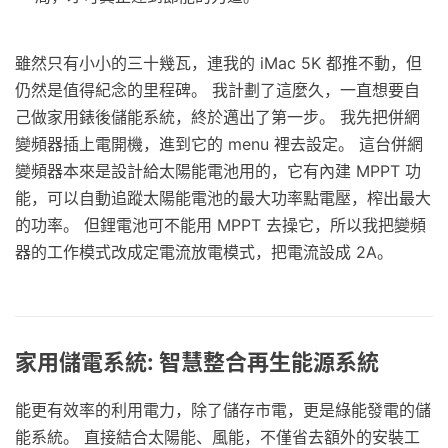
雖然只有小小的三十幾瓦，連我的 iMac 5K 都推不動，但
仍然是值得紀念的里程碑。 我計劃了這麼久，一直想要自
己做家用錶後儲能系統，終於邁出了第一步。 我先把併網
變頻器插上電開機，進到它的 menu 裡去設定。 這台併網
變頻器本來是設計給太陽能電池用的，它有內建 MPPT 功
能，可以自動追蹤太陽能電池的最大功率點電壓，榨出最大
的功率。 但鋰電池可不能用 MPPT 去操它，所以我把變頻
器的工作模式改成定電流放電模式，把電流設成 2A。
家用儲電系統: 智慧整合再生能源系統
能更有效率的利⽤電力，除了儲存市電，更是綠能發電的儲
能系統。 直接結合太陽能、⾵能，不僅省去額外的安裝工