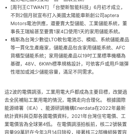
[周刊王CTWANT] 「台塑新智能科技」6月初才成立，
不到2個月就宣布打入美國太陽能車新創公司aptera
Motors電池供應，還要賣大型儲能、工業儲能系統，董
事長王瑞瑜甚至要賣1家4口使用1天的家用儲能系統。
格斯為台灣少數從LTO軟包電池芯、模組、系統儲能產品
等一貫化生產廠家，儲能產品包含家用儲能系統、AFC
貨櫃型儲能系統；家用儲能產品以19吋工業標準機櫃為
基礎，48V、6KWh標準規格設計，可依客戶或用戶端彈
性增加或減少儲能容量，滿足不同需求。
這2波的電價調漲，工業用電大戶都成為主要目標，改變過
去全民補貼工業用電的情況，電價走向合理化。 根據國際
能源總署（IEA）、能源研調機構Enerdata在2022年最新
統計資料與亞鄰各國電價資料，2021年台灣住宅電價、工
業電價皆為全球第4低。 在電價調漲拍板前，核二2號裝置
容量99萬瓩在今年3月14日除役，接著核三2部機組裝置容