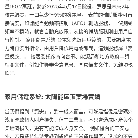
量190.2萬瓩，將於2025年5月17日除役，意思是未來2年
核電歸零，一口氣少掉9％的發電量。 表前的輔助服務可直
接調度，如儲能自動頻率控制（AFC）輔助服務，一偵測到
頻率不穩時，就會自動充放電；表後的輔助服務則由用戶自
行控制。 家用儲電系統 台電須先跟用戶簽約，需要調度電
力時再發出指令，由用戶降低用電或卸載，這類服務屬「需
量反應」。 接著委託廠商向台電、能源局和地方政府申請
相關文件，例如併聯審查意見書、同意備案文件、免雜項執
照等。
家用儲電系統: 太陽能屋頂案場實績
當我們提到「資安」，對一般人而言，可能是指像是密碼外
洩而導致個人財產損失；但在工業面，不只會造成財產與企
業經濟損失，更有可能造成人身安全。 例如機台的工安意
外，若是系統無法意識到設備的正常運作與否，造成的不只