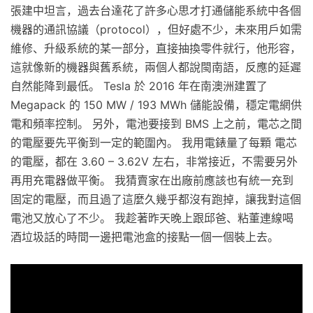
張建中坦言，過去台達花了許多心思才打通儲能系統中各個
機器的通訊協議（protocol），但好處不少，未來用戶如需
維修、升級系統的某一部分，直接抽換零件就行，他形容，
這就像新的機器與舊系統，兩個人都說閩南語，反應的延遲
自然能降到最低。 Tesla 於 2016 年在南澳洲建置了
Megapack 的 150 MW / 193 MWh 儲能設備，穩定電網供
電和頻率控制。 另外，電池要接到 BMS 上之前，電芯之間
的電壓要先平衡到一定的範圍內。 我用電錶量了每顆 電芯
的電壓，都在 3.60 – 3.62V 左右，非常接近，不需要另外
再用充電器做平衡。 我猜賣家在出廠前應該也有統一充到
固定的電壓，而且過了這麼久幾乎都沒有跑掉，讓我對這個
電池又放心了不少。 我趁著昨天晚上跟邱爸、粘董連線喝
酒垃圾話的時間一邊把電池盒的接點一個一個裝上去。