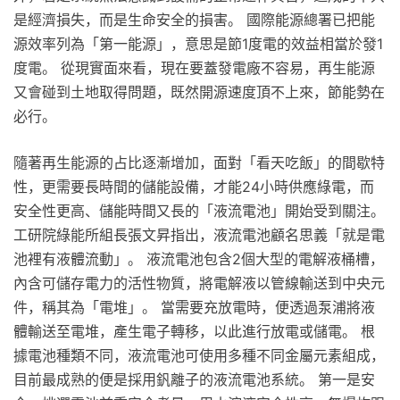
是經濟損失，而是生命安全的損害。 國際能源總署已把能
源效率列為「第一能源」，意思是節1度電的效益相當於發1
度電。 從現實面來看，現在要蓋發電廠不容易，再生能源
又會碰到土地取得問題，既然開源速度頂不上來，節能勢在
必行。
隨著再生能源的占比逐漸增加，面對「看天吃飯」的間歇特
性，更需要長時間的儲能設備，才能24小時供應綠電，而
安全性更高、儲能時間又長的「液流電池」開始受到關注。
工研院綠能所組長張文昇指出，液流電池顧名思義「就是電
池裡有液體流動」。 液流電池包含2個大型的電解液桶槽，
內含可儲存電力的活性物質，將電解液以管線輸送到中央元
件，稱其為「電堆」。 當需要充放電時，便透過泵浦將液
體輸送至電堆，產生電子轉移，以此進行放電或儲電。 根
據電池種類不同，液流電池可使用多種不同金屬元素組成，
目前最成熟的便是採用釩離子的液流電池系統。 第一是安