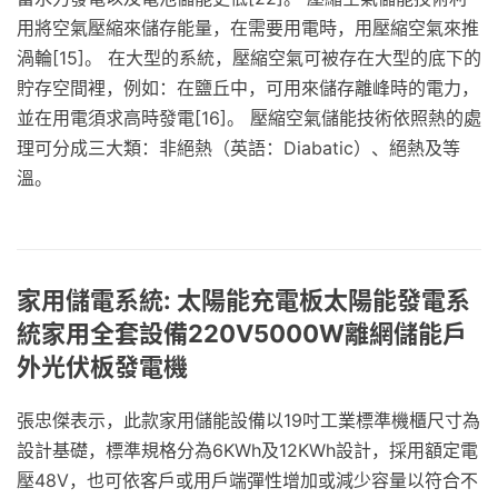
用將空氣壓縮來儲存能量，在需要用電時，用壓縮空氣來推
渦輪[15]。 在大型的系統，壓縮空氣可被存在大型的底下的
貯存空間裡，例如：在鹽丘中，可用來儲存離峰時的電力，
並在用電須求高時發電[16]。 壓縮空氣儲能技術依照熱的處
理可分成三大類：非絕熱（英語：Diabatic）、絕熱及等
溫。
家用儲電系統: 太陽能充電板太陽能發電系
統家用全套設備220V5000W離網儲能戶
外光伏板發電機
張忠傑表示，此款家用儲能設備以19吋工業標準機櫃尺寸為
設計基礎，標準規格分為6KWh及12KWh設計，採用額定電
壓48V，也可依客戶或用戶端彈性增加或減少容量以符合不