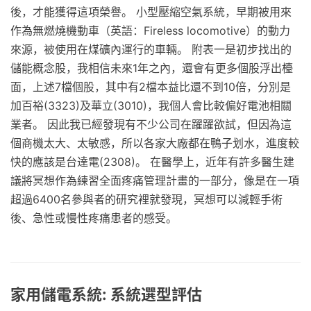
後，才能獲得這項榮譽。 小型壓縮空氣系統，早期被用來
作為無燃燒機動車（英語：Fireless locomotive）的動力
來源，被使用在煤礦內運行的車輛。 附表一是初步找出的
儲能概念股，我相信未來1年之內，還會有更多個股浮出檯
面，上述7檔個股，其中有2檔本益比還不到10倍，分別是
加百裕(3323)及華立(3010)，我個人會比較偏好電池相關
業者。 因此我已經發現有不少公司在躍躍欲試，但因為這
個商機太大、太敏感，所以各家大廠都在鴨子划水，進度較
快的應該是台達電(2308)。 在醫學上，近年有許多醫生建
議將冥想作為練習全面疼痛管理計畫的一部分，像是在一項
超過6400名參與者的研究裡就發現，冥想可以減輕手術
後、急性或慢性疼痛患者的感受。
家用儲電系統: 系統選型評估