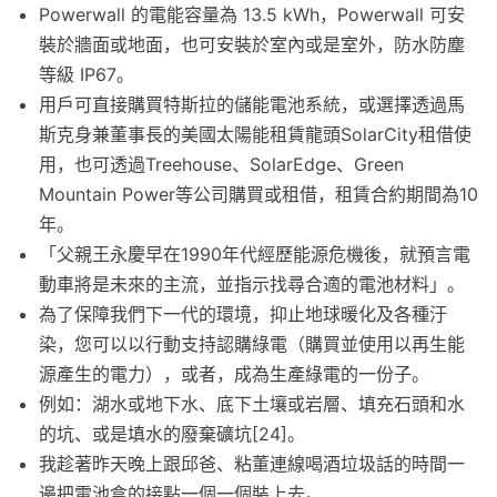
Powerwall 的電能容量為 13.5 kWh，Powerwall 可安
裝於牆面或地面，也可安裝於室內或是室外，防水防塵
等級 IP67。
用戶可直接購買特斯拉的儲能電池系統，或選擇透過馬
斯克身兼董事長的美國太陽能租賃龍頭SolarCity租借使
用，也可透過Treehouse、SolarEdge、Green
Mountain Power等公司購買或租借，租賃合約期間為10
年。
「父親王永慶早在1990年代經歷能源危機後，就預言電
動車將是未來的主流，並指示找尋合適的電池材料」。
為了保障我們下一代的環境，抑止地球暖化及各種汙
染，您可以以行動支持認購綠電（購買並使用以再生能
源產生的電力），或者，成為生產綠電的一份子。
例如：湖水或地下水、底下土壤或岩層、填充石頭和水
的坑、或是填水的廢棄礦坑[24]。
我趁著昨天晚上跟邱爸、粘董連線喝酒垃圾話的時間一
邊把電池盒的接點一個一個裝上去。