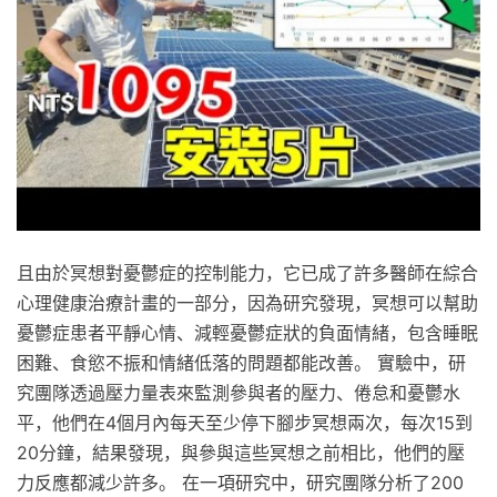
且由於冥想對憂鬱症的控制能力，它已成了許多醫師在綜合
心理健康治療計畫的一部分，因為研究發現，冥想可以幫助
憂鬱症患者平靜心情、減輕憂鬱症狀的負面情緒，包含睡眠
困難、食慾不振和情緒低落的問題都能改善。 實驗中，研
究團隊透過壓力量表來監測參與者的壓力、倦怠和憂鬱水
平，他們在4個月內每天至少停下腳步冥想兩次，每次15到
20分鐘，結果發現，與參與這些冥想之前相比，他們的壓
力反應都減少許多。 在一項研究中，研究團隊分析了200