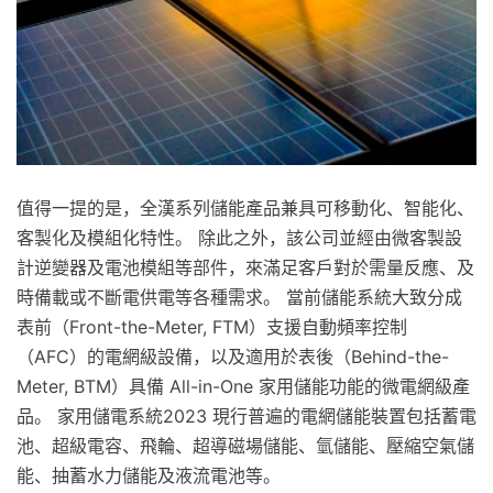
值得一提的是，全漢系列儲能產品兼具可移動化、智能化、
客製化及模組化特性。 除此之外，該公司並經由微客製設
計逆變器及電池模組等部件，來滿足客戶對於需量反應、及
時備載或不斷電供電等各種需求。 當前儲能系統大致分成
表前（Front-the-Meter, FTM）支援自動頻率控制
（AFC）的電網級設備，以及適用於表後（Behind-the-
Meter, BTM）具備 All-in-One 家用儲能功能的微電網級產
品。 家用儲電系統2023 現行普遍的電網儲能裝置包括蓄電
池、超級電容、飛輪、超導磁場儲能、氫儲能、壓縮空氣儲
能、抽蓄水力儲能及液流電池等。