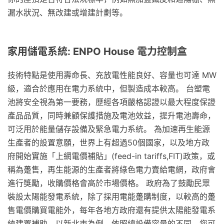
漏水狀況、無改建或增建計劃等。
家用儲電系統: ENPO House 電力控制盒
技術特點是使用壽命長、充放電性能良好、容量也可達 MW
級，適合於應用在電力系統中，但製造成本較高。 台塑電
池將安全視為第一要務，歷經各項嚴格認證以最大程度保證
產品品質，同時兼顧保護措施及電池效益，提升電池壽命，
可泛用於能量儲存設備及緊急電力系統。 為加速再生能源
生產者的設置意願，世界上有超過50個國家，以及地方政
府開始實施「上網電價補貼」(feed-in tariffs,FIT)政策，或
稱為躉售，再生能源的生產者將綠色電力賣給電網，政府會
進行獎勵，收購價格會高於市場價格。 政府為了鼓勵民眾
裝設太陽能發電系統，除了採用電能躉購制度，以較高的躉
售電價購買電能外，每年各地方政府還有提供太陽能發電系
統建置補助，以新北市為例，依照總設備容量的不同，您可