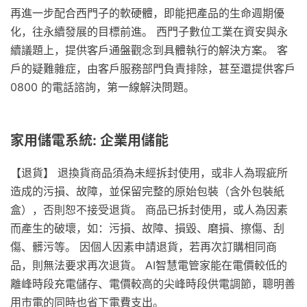
再進一步配合西門子的軟硬體，即能把產品的生命週期優
化，往永續發展的目標前進。 西門子數位工業在資安與永
續議題上，提供客戶通盤觀念到具體執行的解決方案。 客
戶的疑難雜症，由客戶服務部門負責排除，甚至還提供客戶
0800 的電話諮詢，第一線解決問題。
家用儲電系統: 企業用儲能
【退貨】 退換貨商品須為未經拆封使用，或非人為瑕疵所
造成的污損、故障，並保留完整的原始包裝（含外包裝紙
盒），否則恕不接受退貨。 商品已拆封使用，或人為因素
而產生的破壞，如：污損、故障、損毀、磨損、擦傷、刮
傷、髒污等。 因個人因素申請退貨，若再次訂購相同商
品，則無法要求再次退貨。 AI智慧電管家能在電價較低的
離峰時段充電儲存、電價較高的尖峰時段供電調節，聰明善
用市電的同時也省下電費支出。