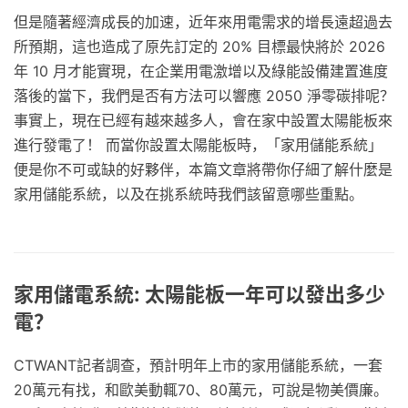
但是隨著經濟成長的加速，近年來用電需求的增長遠超過去
所預期，這也造成了原先訂定的 20% 目標最快將於 2026
年 10 月才能實現，在企業用電激增以及綠能設備建置進度
落後的當下，我們是否有方法可以響應 2050 淨零碳排呢？
事實上，現在已經有越來越多人，會在家中設置太陽能板來
進行發電了！ 而當你設置太陽能板時，「家用儲能系統」
便是你不可或缺的好夥伴，本篇文章將帶你仔細了解什麼是
家用儲能系統，以及在挑系統時我們該留意哪些重點。
家用儲電系統: 太陽能板一年可以發出多少
電？
CTWANT記者調查，預計明年上市的家用儲能系統，一套
20萬元有找，和歐美動輒70、80萬元，可說是物美價廉。