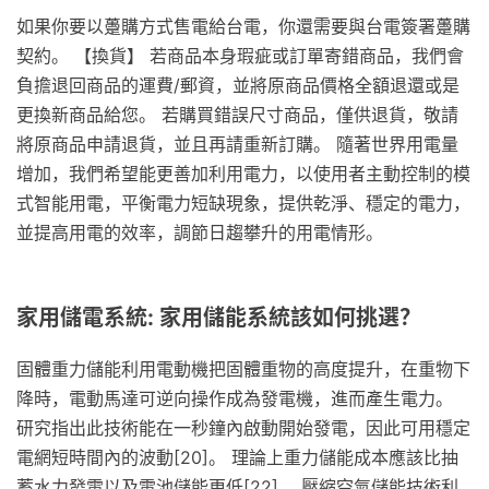
如果你要以躉購方式售電給台電，你還需要與台電簽署躉購
契約。 【換貨】 若商品本身瑕疵或訂單寄錯商品，我們會
負擔退回商品的運費/郵資，並將原商品價格全額退還或是
更換新商品給您。 若購買錯誤尺寸商品，僅供退貨，敬請
將原商品申請退貨，並且再請重新訂購。 隨著世界⽤電量
增加，我們希望能更善加利⽤電力，以使⽤者主動控制的模
式智能⽤電，平衡電力短缺現象，提供乾淨、穩定的電⼒，
並提⾼用電的效率，調節日趨攀升的⽤電情形。
家用儲電系統: 家用儲能系統該如何挑選？
固體重力儲能利用電動機把固體重物的高度提升，在重物下
降時，電動馬達可逆向操作成為發電機，進而產生電力。
研究指出此技術能在一秒鐘內啟動開始發電，因此可用穩定
電網短時間內的波動[20]。 理論上重力儲能成本應該比抽
蓄水力發電以及電池儲能更低[22]。 壓縮空氣儲能技術利