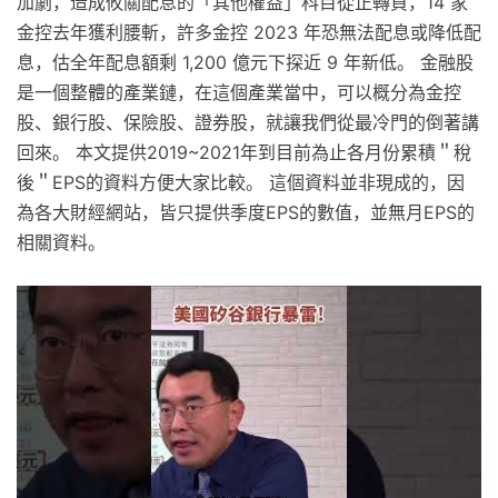
加劇，造成攸關配息的「其他權益」科目從正轉負，14 家
金控去年獲利腰斬，許多金控 2023 年恐無法配息或降低配
息，估全年配息額剩 1,200 億元下探近 9 年新低。 金融股
是一個整體的產業鏈，在這個產業當中，可以概分為金控
股、銀行股、保險股、證券股，就讓我們從最冷門的倒著講
回來。 本文提供2019~2021年到目前為止各月份累積＂稅
後＂EPS的資料方便大家比較。 這個資料並非現成的，因
為各大財經網站，皆只提供季度EPS的數值，並無月EPS的
相關資料。