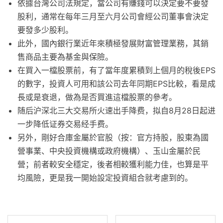
依據台灣公司法規定，當公司有賺錢可以決定要不要發
股利，通常在每年三月至六月公司會經公司董事會決定
要發多少股利。
此外，國內銀行業近年來積極發展財富管理業務，其銷
售商品主要為基金與保險。
在買入一檔股票前，有了當年度累積到上個月的稅後EPS
的數字，投資人可用和該公司去年同期EPS比較，看是成
長或是衰退，做為是否買進這檔股票的參考。
随后沪深北三大交易所火速出手降费，拟自8月28日起进
一步降低证券交易经手费。
另外，剛好合庫金屬於官股（按：官方持股，股東為國
營事業、中央投資機構或政府機構）、玉山金屬於民
營；前者較安全穩定，後者相較獲利能力佳，也算是平
均風險，更是我一開始設定投資組合就考慮到的。