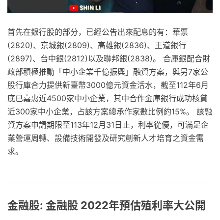
首先在銀行股的部分，已經公告出來配息的有：華票
(2820)、京城銀(2809)、高雄銀(2836)、王道銀行
(2897)、台中銀(2812)以及聯邦銀(2838)。 合庫銀配合財
政部積極推動「中小企業千億振興」融資方案，與另7家公
股行庫合力提供新臺幣3000億元資金活水，截至112年6月
底已嘉惠近4500家中小企業，其中合作金庫銀行成功核貸
近300家中小企業，占該方案總承作家數比例約15%。 該融
資方案申請期限至113年12月31日止，利率從優，可滿足企
業營運周轉、設備技術開發及研究創新人才培育之資金需
求。
金融股: 金融股 2022年預估殖利率大公開