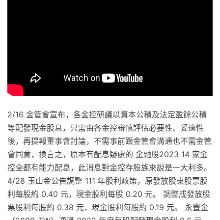
2/16 金管會宣布，各金控研議以資本公積及法定盈餘公積
等配發現金股息，只需由各金控審慎評估必要性、妥適性
後，再提報董事會討論，不需事前跟金管會溝通也不需金管
會同意，換言之，原本有配息疑慮的 金融股2023 14 家金
控全都有能力配息，此消息對金控存股族來說是一大利多。
4/28 玉山金公告調整 111 年股利政策，原發放股東股票股
利每股約 0.40 元，現金股利每股 0.20 元。 調整成發放股
票股利每股約 0.38 元，現金股利每股約 0.19 元。 永豐金