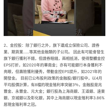
2、金控股：除了銀行之外，旗下還成立保險公司、證券
業、期貨業…...等其他金融類的子公司。 因此有可能會發生
旗下銀行獲利不錯，但證券賠錢，兩相抵消，使得整體金控
EPS打折，如2020年的華南金；亦有可能銀行本身獲利不
亮眼，但壽險獲利優秀，帶動金控EPS提升，如2021年的
開發金。 目前已公布股利政策的金融股/銀行股中，以4月
平均股價計算，有8檔的現金殖利率突破3％，金融股是兆
豐金、永豐金、元大金；銀行股為上海商銀、王道銀、遠東
銀、京城銀以及彰化銀，其中上海商銀以現金殖利率3.86%
居現金殖利率之冠。