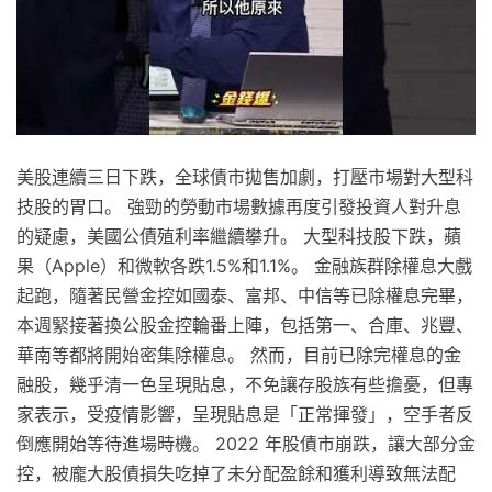
美股連續三日下跌，全球債市拋售加劇，打壓市場對大型科
技股的胃口。 強勁的勞動市場數據再度引發投資人對升息
的疑慮，美國公債殖利率繼續攀升。 大型科技股下跌，蘋
果（Apple）和微軟各跌1.5%和1.1%。 金融族群除權息大戲
起跑，隨著民營金控如國泰、富邦、中信等已除權息完畢，
本週緊接著換公股金控輪番上陣，包括第一、合庫、兆豐、
華南等都將開始密集除權息。 然而，目前已除完權息的金
融股，幾乎清一色呈現貼息，不免讓存股族有些擔憂，但專
家表示，受疫情影響，呈現貼息是「正常揮發」，空手者反
倒應開始等待進場時機。 2022 年股債市崩跌，讓大部分金
控，被龐大股債損失吃掉了未分配盈餘和獲利導致無法配