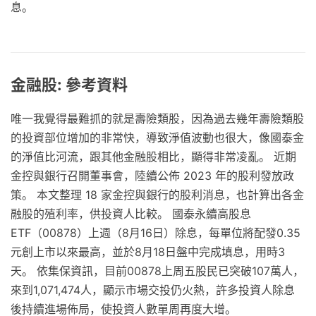
息。
金融股: 參考資料
唯一我覺得最難抓的就是壽險類股，因為過去幾年壽險類股
的投資部位增加的非常快，導致淨值波動也很大，像國泰金
的淨值比河流，跟其他金融股相比，顯得非常凌亂。 近期
金控與銀行召開董事會，陸續公佈 2023 年的股利發放政
策。 本文整理 18 家金控與銀行的股利消息，也計算出各金
融股的殖利率，供投資人比較。 國泰永續高股息
ETF（00878）上週（8月16日）除息，每單位將配發0.35
元創上市以來最高，並於8月18日盤中完成填息，用時3
天。 依集保資訊，目前00878上周五股民已突破107萬人，
來到1,071,474人，顯示市場交投仍火熱，許多投資人除息
後持續進場佈局，使投資人數單周再度大增。