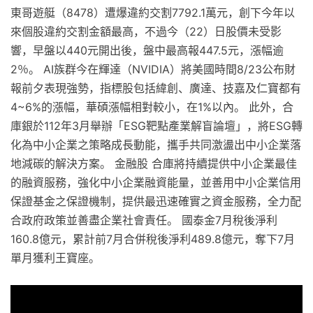
東哥遊艇（8478）遭爆違約交割7792.1萬元，創下今年以
來個股違約交割金額最高，不過今（22）日股價未受影
響，早盤以440元開出後，盤中最高報447.5元，漲幅逾
2％。 AI族群今在輝達（NVIDIA）將美國時間8/23公布財
報前夕表現強勢，指標股包括緯創、廣達、技嘉及仁寶都有
4~6%的漲幅，華碩漲幅相對較小，在1%以內。 此外，合
庫銀於112年3月舉辦「ESG靶點產業解盲論壇」，將ESG轉
化為中小企業之策略成長動能，攜手共同激盪出中小企業落
地減碳的解決方案。 金融股 合庫將持續提供中小企業最佳
的融資服務，強化中小企業融資能量，並善用中小企業信用
保證基金之保證機制，提供最迅速確實之資金服務，全力配
合政府政策並善盡企業社會責任。 國泰金7月稅後淨利
160.8億元，累計前7月合併稅後淨利489.8億元，奪下7月
單月獲利王寶座。