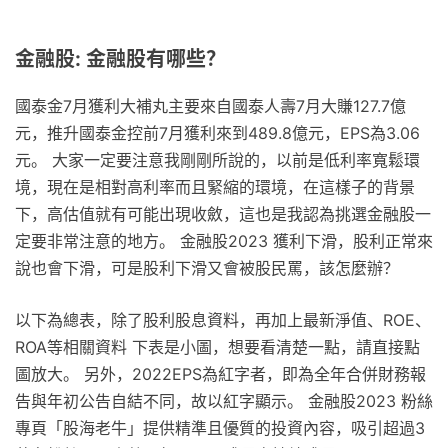
金融股: 金融股有哪些？
國泰金7月獲利大補丸主要來自國泰人壽7月大賺127.7億
元，推升國泰金控前7月獲利來到489.8億元，EPS為3.06
元。 大家一定要注意我剛剛所說的，以前是低利率寬鬆環
境，現在是相對高利率而且緊縮的環境，在這樣子的背景
下，高估值就有可能出現收斂，這也是我認為挑選金融股一
定要非常注意的地方。 金融股2023 獲利下滑，股利正常來
說也會下滑，可是股利下滑又會被股民罵，該怎麼辦？
以下為總表，除了股利股息資料，再加上最新淨值、ROE、
ROA等相關資料 下表是小圖，想要看清楚一點，請直接點
圖放大。 另外，2022EPS為紅字者，即為全年合併財務報
告與年初公告自結不同，故以紅字顯示。 金融股2023 粉絲
專頁「股海老牛」提供精準且優質的投資內容，吸引超過3