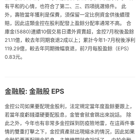
有平和的心情，也符合了第二、三、四項挑選條件。 此
外，壽險當年獲利是保費，須保留一定比例資金供後續理
賠，因此這類金控在股利配發上盈餘分配率通常不高。 合
庫金(5880)連續10個交易日遭外資賣超，金控7月稅後盈餘
21.11億，較去年同期衰退2成以上；累計今年1-7月稅後淨利
119.29億，較去年同期微幅衰退，前7月每股盈餘（EPS）
0.83元。
金融股: 金融股 EPS
金控公司如果要配現金股利，法定規定當年度盈餘要跟上，
若當年度虧錢還硬要配股息，金管會就會跳出來說話。 除
此之外，今年也有非常多金控踩到防疫險地雷，在這兩件事
情的雙重打擊之下，金控資產就出現縮水的情況，因此如果