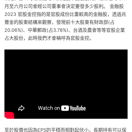
月至六月公司會經公司董事會決定要發多少股利。 金融股
2023 官股金控指的是官股成份比重較高的金融股，透過兆
豐金的股東結構來觀察，發現前十大股東有財政部(占
20.06%)、中華郵政(占3.78%)、台酒及農會等等官股企業
占大股份，此時我們才會稱呼為官股金控。
至於股價也因為EPS的平穩而相對起伏小，長期持有可以保