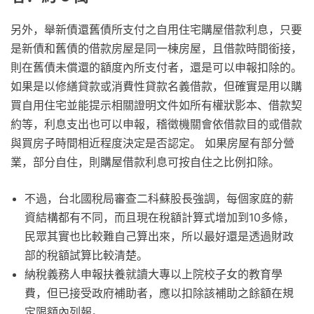
另外，舉新債還舊債所支付之自用住宅購屋借款利息，只要
是新債和舊債的借款房屋是同一棟房屋，且借款時間銜接，
則在舊債未償還的額度內所支付者，還是可以申報扣除的。
如果是以修繕貸款或消費性貸款名義借款，但確實是用以購
買自用住宅並能提示相關證明文件如所有權狀影本、借款契
約等，利息支出也可以申報，稽徵機關會依借款目的或借款
與買房子時間相近程度決定是否認定。 如果房屋有部分營
業，部分自住，則購屋借款利息可按自住之比例扣除。
不過，台北國稅局審查二科蘇股長強調，每個家庭的薪
資結構都有不同，而且現在稅額計算式增加到10多條，
民眾其實也比較難自己算出來，所以最好還是透過財政
部的稅額試算比較清楚。
納稅義務人申報扶養就讀大專以上院校子女的教育學
費，但已接受政府補助者，應以扣除該補助之餘額在規
定限額內列報。