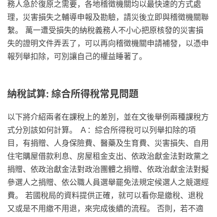
務人急於復原之需要，各地稽徵機關均以最快速的方式處
理，災害損失之輔導申報及勘驗，請災後立即與稽徵機關聯
繫。 萬一遭受損失的納稅義務人不小心把原核發的災害損
失的證明文件弄丟了，可以再向稽徵機關申請補發，以憑申
報列舉扣除，可別讓自己的權益睡著了。
納稅試算: 綜合所得稅常見問題
以下將介紹兩者在課稅上的差別，並在文後舉例兩種課稅方
式分別該如何計算。 Ａ：綜合所得稅可以列舉扣除的項
目，有捐贈、人身保險費、醫藥及生育費、災害損失、自用
住宅購屋借款利息、房屋租金支出、依政治獻金法對政黨之
捐贈、依政治獻金法對政治團體之捐贈、依政治獻金法對擬
參選人之捐贈、依公職人員選舉罷免法規定候選人之競選經
費。 若國稅局的資料提供正確，就可以看你是繳稅、退稅
又或是不用繳不用退，來完成後續的流程。 否則，若不適