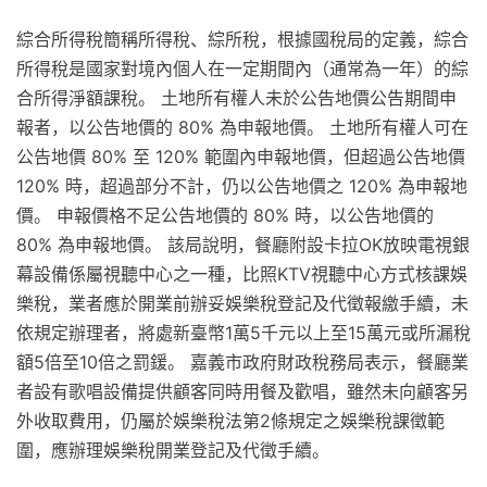
綜合所得稅簡稱所得稅、綜所稅，根據國稅局的定義，綜合
所得稅是國家對境內個人在一定期間內（通常為一年）的綜
合所得淨額課稅。 土地所有權人未於公告地價公告期間申
報者，以公告地價的 80% 為申報地價。 土地所有權人可在
公告地價 80% 至 120% 範圍內申報地價，但超過公告地價
120% 時，超過部分不計，仍以公告地價之 120% 為申報地
價。 申報價格不足公告地價的 80% 時，以公告地價的
80% 為申報地價。 該局說明，餐廳附設卡拉OK放映電視銀
幕設備係屬視聽中心之一種，比照KTV視聽中心方式核課娛
樂稅，業者應於開業前辦妥娛樂稅登記及代徵報繳手續，未
依規定辦理者，將處新臺幣1萬5千元以上至15萬元或所漏稅
額5倍至10倍之罰鍰。 嘉義市政府財政稅務局表示，餐廳業
者設有歌唱設備提供顧客同時用餐及歡唱，雖然未向顧客另
外收取費用，仍屬於娛樂稅法第2條規定之娛樂稅課徵範
圍，應辦理娛樂稅開業登記及代徵手續。