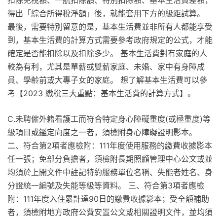
扣除免稅額、一航扣除額、特別扣除額、基本生活費差額，
得出「綜合所得稅淨額」後，就能套用下方的級距試算。
最後，需要特別留意的是，基本生活費並非所有人都能享受
到，基本生活費的計算方式需要參考政府規定的公式，才能
確定是否能扣除以及扣除多少。 基本生活費對有家庭的人
較為有利，尤其是單薪或雙薪家庭、未婚、家中有身障成
員、學齡前或大專子女的家庭。 想了解基本生活費可以參
考【2023 繳稅三大重點：基本生活費的計算方式】。
C.未聘僱外籍看護工而符合特定身心障礙重度(或極重度)等
級項目或鑑定向度之一者，須檢附身心障礙證明影本。
二、符合第2項者應檢附：111年度使用服務的繳費收據影本
任一張；免部分負擔者，須檢附長期照顧管理中心公文或並
均須於上開文件中註記特約服務單位名稱、失能者姓名、身
分證統一編號及失能等級等資料。 三、符合第3項者應檢
附：111年度入住累計達90日的繳費收據影本；受全額補助
者，須檢附地方政府公費安置公文或相關證明文件，並均須