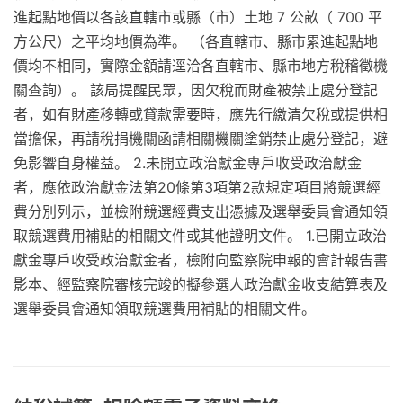
進起點地價以各該直轄市或縣（市）土地 7 公畝（ 700 平
方公尺）之平均地價為準。 （各直轄市、縣市累進起點地
價均不相同，實際金額請逕洽各直轄市、縣市地方稅稽徵機
關查詢）。 該局提醒民眾，因欠稅而財產被禁止處分登記
者，如有財產移轉或貸款需要時，應先行繳清欠稅或提供相
當擔保，再請稅捐機關函請相關機關塗銷禁止處分登記，避
免影響自身權益。 2.未開立政治獻金專戶收受政治獻金
者，應依政治獻金法第20條第3項第2款規定項目將競選經
費分別列示，並檢附競選經費支出憑據及選舉委員會通知領
取競選費用補貼的相關文件或其他證明文件。 1.已開立政治
獻金專戶收受政治獻金者，檢附向監察院申報的會計報告書
影本、經監察院審核完竣的擬參選人政治獻金收支結算表及
選舉委員會通知領取競選費用補貼的相關文件。