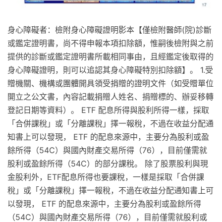
身心障礙者：檢附身心障礙證明影本【僅檢附醫師(院)診斷
或鑑定證明書，尚不得申報本項扣除額，惟嗣後檢附與之前
提供的診斷或鑑定證明書所載相同事由，且經鑑定後取得的
身心障礙證明，則可以追認其身心障礙特別扣除額】。 1.受
贈機關、機構或團體開具領受捐贈的證明文件（如受贈單位
開立之公文書，內容記載捐贈人姓名、捐贈標的、辦妥移轉
登記日期等資料）。 ETF 配息所得與股利所得一樣，採取
「合併課稅」或「分離課稅」擇一報稅，不過在收益分配通
知書上可以發現， ETF 的配息來源中，主要分為股利或盈
餘所得（54C）與國內財產交易所得（76），目前僅需就
股利或盈餘所得（54C）的部分課稅。 除了股票股利與現
金股利外，ETF配息所得也要課稅，一樣是採取「合併課
稅」或「分離課稅」擇一報稅，不過在收益分配通知書上可
以發現， ETF 的配息來源中，主要分為股利或盈餘所得
（54C）與國內財產交易所得（76），目前僅需就股利或