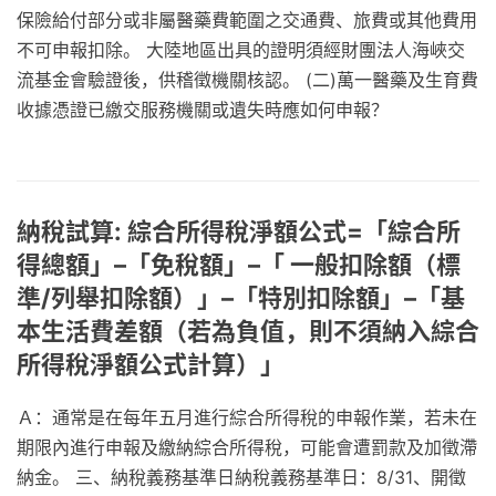
保險給付部分或非屬醫藥費範圍之交通費、旅費或其他費用
不可申報扣除。 大陸地區出具的證明須經財團法人海峽交
流基金會驗證後，供稽徵機關核認。 (二)萬一醫藥及生育費
收據憑證已繳交服務機關或遺失時應如何申報？
納稅試算: 綜合所得稅淨額公式=「綜合所
得總額」–「免稅額」–「 一般扣除額（標
準/列舉扣除額）」–「特別扣除額」–「基
本生活費差額（若為負值，則不須納入綜合
所得稅淨額公式計算）」
Ａ：通常是在每年五月進行綜合所得稅的申報作業，若未在
期限內進行申報及繳納綜合所得稅，可能會遭罰款及加徵滯
納金。 三、納稅義務基準日納稅義務基準日：8/31、開徵