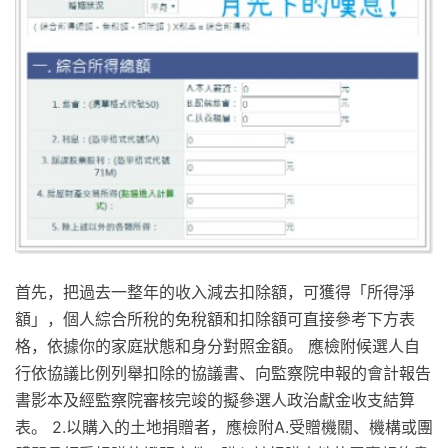
首先，把過去一整年的收入減去扣除額，可獲得「所得淨
額」，個人綜合所稅的免稅額和扣除額可直接參考下方表
格，依據你的家庭狀態和身分對照金額。 應檢附候選人自
行依協議比例列舉扣除的協議書、向監察院申報的會計報告
書影本及經監察院審核完竣的擬參選人政治獻金收支結算
表。 2.以購入的土地捐贈者，應檢附A.受贈機關、機構或團