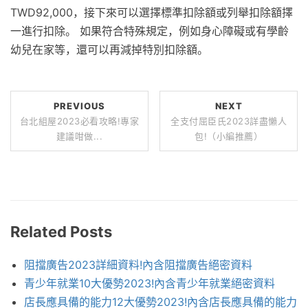
TWD92,000，接下來可以選擇標準扣除額或列舉扣除額擇
一進行扣除。 如果符合特殊規定，例如身心障礙或有學齡
幼兒在家等，還可以再減掉特別扣除額。
PREVIOUS
NEXT
台北組屋2023必看攻略!專家
全支付屈臣氏2023詳盡懶人
建議咁做...
包!（小編推薦）
Related Posts
阻擋廣告2023詳細資料!內含阻擋廣告絕密資料
青少年就業10大優勢2023!內含青少年就業絕密資料
店長應具備的能力12大優勢2023!內含店長應具備的能力