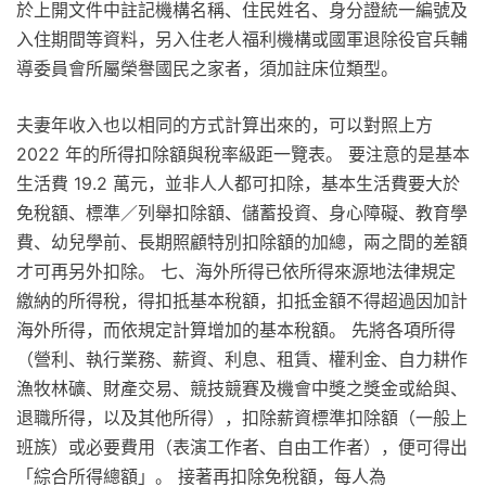
於上開文件中註記機構名稱、住民姓名、身分證統一編號及
入住期間等資料，另入住老人福利機構或國軍退除役官兵輔
導委員會所屬榮譽國民之家者，須加註床位類型。
夫妻年收入也以相同的方式計算出來的，可以對照上方
2022 年的所得扣除額與稅率級距一覽表。 要注意的是基本
生活費 19.2 萬元，並非人人都可扣除，基本生活費要大於
免稅額、標準／列舉扣除額、儲蓄投資、身心障礙、教育學
費、幼兒學前、長期照顧特別扣除額的加總，兩之間的差額
才可再另外扣除。 七、海外所得已依所得來源地法律規定
繳納的所得稅，得扣抵基本稅額，扣抵金額不得超過因加計
海外所得，而依規定計算增加的基本稅額。 先將各項所得
（營利、執行業務、薪資、利息、租賃、權利金、自力耕作
漁牧林礦、財產交易、競技競賽及機會中獎之獎金或給與、
退職所得，以及其他所得），扣除薪資標準扣除額（一般上
班族）或必要費用（表演工作者、自由工作者），便可得出
「綜合所得總額」。 接著再扣除免稅額，每人為