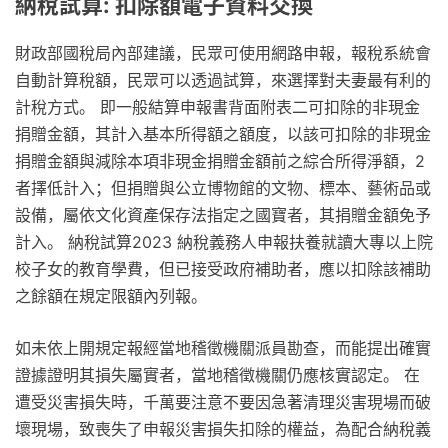
納稅試算: 扣除額電子資料交換
財政部國稅局內部建議，民眾可使用網路申報，報稅系統會
自動計算稅額，民眾可以透過試算，來選擇對夫妻最有利的
計稅方式。 即一般結算申報書背面附表二可扣除的非現金
捐贈金額，其計入基本所得額之額度，以該可扣除的非現金
捐贈金額與減除本項非現金捐贈金額前之綜合所得淨額，2
者擇低計入；但捐贈與公立博物館的文物、標本、藝術品或
設備，屬依文化資產保存法指定之國寶者，其捐贈金額免予
計入。 納稅試算2023 納稅義務人申報扶養就讀大專以上院
校子女的教育學費，但已接受政府補助者，應以扣除該補助
之餘額在規定限額內列報。
如未依上開規定報經當地稽徵機關派員勘查，而能提出確實
證據證明其損失屬實者，當地稽徵機關仍應核實認定。 在
遭受災害損失時，千萬要注意不要因急著清理災害現場而破
壞現場，致喪失了申報災害損失扣除的權益，為配合納稅義