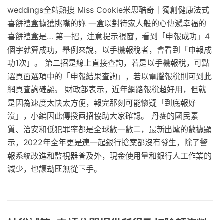
weddings全站熱搜 Miss Cookie米思酷奇｜獨創健康法式
喜餅禮盒擄獲挑嘴的妳 一盒以對待家人般的心傳遞幸福的
喜餅禮盒是… 第一招，注意提示視窗，看到「申報成功」4
個字就算成功，舉例來說，以手機報稅者，會看到「申報成
功1次」。 第二招是線上直接查詢，若是以手機報稅，可點
選頁面選項中的「申報結果查詢」，若以電腦報稅則可到此
網頁查詢確認。 財政部表示，近年網路報稅超好用，但就
是因為速度太快太方便，報完那刻可能懷疑「到底報好
沒」，小編因此傳授兩招協助大家確認。 丹麥的國民素
質、治安和低犯罪率都是全球數一數二，最新出爐的數據顯
示，2022年全年更是連一起銀行搶案都沒有發生，除了警
報系統改進和監視器普及外，現金使用量和銀行人工作業的
減少，也讓劫匪無從下手。