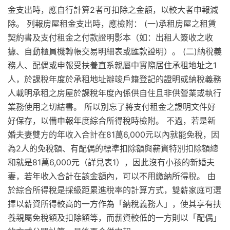
金支出時，應自行計算2者可扣除之金額，以較大者申報減
除。 列報房屋租金支出時，應檢附： (一)承租房屋之租賃
契約書及支付租金之付款證明影本（如：出租人簽收之收
據、自動櫃員機轉帳交易明細表或匯款證明）。 (二)納稅義
務人、配偶或申報受扶養直系親屬中實際居住承租地址之1
人，於課稅年度於承租地址辦竣戶籍登記的證明或納稅義務
人載明承租之房屋於課稅年度內係供自住且非供營業或執行
業務使用之切結書。 所以別忘了將支付租金之證明文件好
好保存，以備申報年度綜合所得稅時檢附。 不過，若是新
婚夫妻雙方的年收入合計在81萬6,000元以內就能免稅，因
為2人的免稅額、有配偶的標準扣除額與薪資特別扣除額總
和就是81萬6,000元（詳見表1），因此沒有小孩的新婚夫
妻，若年收入合計在該金額內，可以不用繳納所得稅。 由
於綜合所得稅是採級距累進稅率的計算方式，雙薪家庭可選
擇以薪資所得較高的一方作為「納稅義務人」，使其享有扶
養親屬免稅額及扣除額等，而薪資較低的一方則以「配偶」