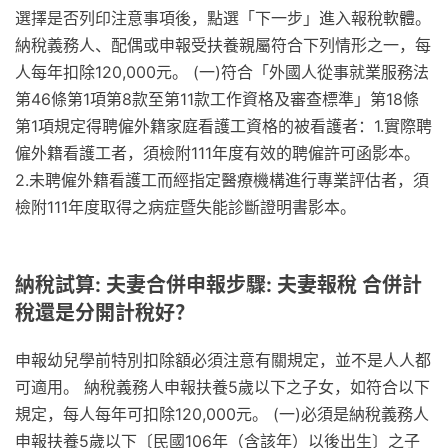
選擇是否列印注意事項後，點選「下一步」進入報稅軟體。
納稅義務人、配偶或申報受扶養親屬符合下列情形之一，每
人每年扣除120,000元。 (一)符合「外國人從事就業服務法
第46條第1項第8款至第11款工作資格及審查標準」第18條
第1項規定得聘僱外籍家庭看護工資格的被看護者：1.實際聘
僱外籍看護工者，須檢附111年度有效的聘僱許可函影本。
2.未聘僱外籍看護工而經指定醫療機構進行專業評估者，須
檢附111年度取得之病症暨失能診斷證明書影本。
納稅試算: 夫妻合併申報步驟: 夫妻報稅 合併計
稅還是分開計稅好？
申報幼兒學前特別扣除額必須注意有關規定，並不是人人都
可適用。 納稅義務人申報扶養5歲以下之子女，如符合以下
規定，每人每年可扣除120,000元。 (一)必須是納稅義務人
申報扶養5歲以下〔民國106年（含該年）以後出生〕之子