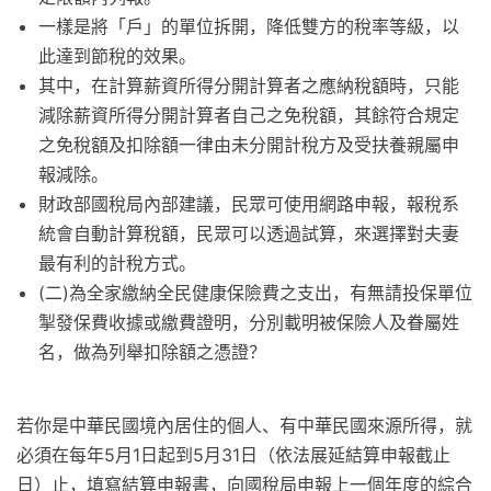
一樣是將「戶」的單位拆開，降低雙方的稅率等級，以
此達到節稅的效果。
其中，在計算薪資所得分開計算者之應納稅額時，只能
減除薪資所得分開計算者自己之免稅額，其餘符合規定
之免稅額及扣除額一律由未分開計稅方及受扶養親屬申
報減除。
財政部國稅局內部建議，民眾可使用網路申報，報稅系
統會自動計算稅額，民眾可以透過試算，來選擇對夫妻
最有利的計稅方式。
(二)為全家繳納全民健康保險費之支出，有無請投保單位
掣發保費收據或繳費證明，分別載明被保險人及眷屬姓
名，做為列舉扣除額之憑證？
若你是中華民國境內居住的個人、有中華民國來源所得，就
必須在每年5月1日起到5月31日（依法展延結算申報截止
日）止，填寫結算申報書，向國稅局申報上一個年度的綜合