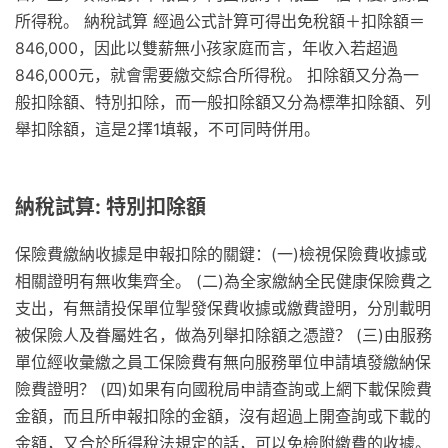
所得稅。 納稅試算 經過公式計算可得出免稅額＋扣除額＝
846,000，因此以雙薪無小孩家庭而言，年收入若超過
846,000元，就會需要繳交綜合所得稅。 扣除額又分為一
般扣除額、特別扣除，而一般扣除額又分為標準扣除額、列
舉扣除額，這是2擇1填報，不可同時併用。
納稅試算: 特別扣除額
保險費繳納收據是申報扣除的關鍵：(一)檢視保險費收據或
相關證明有無收集齊全。 (二)為全家繳納全民健康保險費之
支出，有無請投保單位掣發保費收據或繳費證明，分別載明
被保險人及眷屬姓名，做為列舉扣除額之憑證？ (三)由服務
單位經收彙繳之員工保險費有無向服務單位申請填發繳納保
險費證明？ (四)如果有向國稅局申請查詢或上網下載保險費
金額，而且所申報扣除的金額，沒有超過上開查詢或下載的
金額，又合於所得稅法規定的話，可以免檢附繳費的收據。