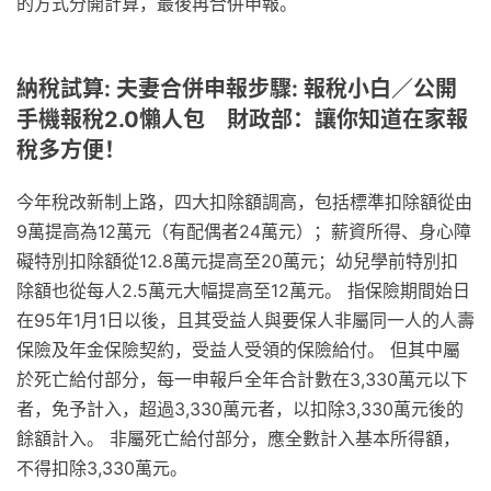
的方式分開計算，最後再合併申報。
納稅試算: 夫妻合併申報步驟: 報稅小白／公開
手機報稅2.0懶人包 財政部：讓你知道在家報
稅多方便！
今年稅改新制上路，四大扣除額調高，包括標準扣除額從由
9萬提高為12萬元（有配偶者24萬元）；薪資所得、身心障
礙特別扣除額從12.8萬元提高至20萬元；幼兒學前特別扣
除額也從每人2.5萬元大幅提高至12萬元。 指保險期間始日
在95年1月1日以後，且其受益人與要保人非屬同一人的人壽
保險及年金保險契約，受益人受領的保險給付。 但其中屬
於死亡給付部分，每一申報戶全年合計數在3,330萬元以下
者，免予計入，超過3,330萬元者，以扣除3,330萬元後的
餘額計入。 非屬死亡給付部分，應全數計入基本所得額，
不得扣除3,330萬元。