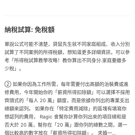
納稅試算: 免稅額
單說公式可能不清楚，貸鼠先生就不同家庭組成、收入分別
試算了不同案例的所得稅額，想知道更多詳細資訊，可以參
考「所得稅試算教學攻略！教你算出不同身分.家庭要繳多
少稅」。
② 如果你因為工作所需，每年需要付出高額的治裝費或進
修費用，今年開始你的「薪資所得扣除額」可以選擇不採用
齊頭式的「每人 20 萬」額度，而是依據你列出的專業支出
總額來認列。 如果你在「特定費用減除」的區塊有填寫你
想認列的費用， Ragic 會幫你計算你列出來的項目總和是
否大於 20 萬，幫你在「20 萬」跟你列的總數之間，選一
個比較高的數字放在「薪資所得扣除額」。 求婚一…