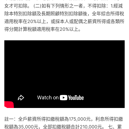
女才可扣除。 (二)如有下列情形之一者，不得扣除：1.經減
除本特別扣除額及長期照顧特別扣除額後，全年綜合所得稅
適用稅率在20%以上，或採本人或配偶之薪資所得或各類所
得分開計算稅額適用稅率在20%以上。
註一：全戶薪資所得扣繳稅額為175,000元，利息所得扣繳
稅額為35,000元，全部扣繳稅額合計210,000元。 七、累