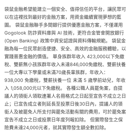
袋鼠金融希望能建立一個安全、值得信任的平台，讓民眾可
以在這裡找到最好的金融方案，用資金繼續實現夢想的藍
圖。 袋鼠金融聯手多間銀行提供優惠金融方案，不僅運用
Gogolook 防詐資料庫與 AI 技術，更符合金管會開放銀行
(Open Banking) 政策中資安認證與資料傳輸規範。 袋鼠金
融為每一位民眾創造便捷、安全、高效的金融服務體驗，以
實踐普惠金融的價值。 單身族群年收入 423,000以下免繳
稅、雙薪無小孩族群年收入未達846,000免繳稅、雙薪扶養
一位大專以下學童或未滿70歲長輩族群，年收入：
938,000 免繳稅，雙薪扶養一位 未滿 5 歲學前幼兒，年收
入 1,058,000元以下免繳稅。 各種公職人員罷免案，自提
議人的領銜人領取連署人名冊格式之日起至宣告不成立之日
止；已宣告成立者則延長至投票日後30日內，提議人的領
銜人及被罷免人所支付與罷免活動有關的費用，可於罷免案
宣告不成立之日或投票日年度列報扣除。 但實際發生之保
險費未達24,000元者，就其實際發生額全數扣除。