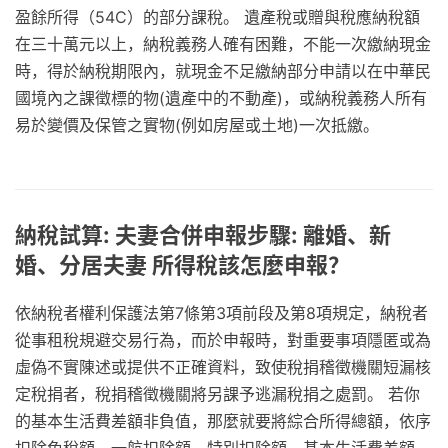
盈餘所得（54C）的部分課稅。 遺產稅或贈與稅應納稅額
在三十萬元以上，納稅義務人確有困難，不能一次繳納現金
時，得於納稅期限內，就現金不足繳納部分申請以在中華民
國境內之課徵標的物(遺產中的不動產)，或納稅義務人所有
易於變價及保管之實物(例如房屋或土地)一次抵繳。
納稅試算: 夫妻合併申報步驟: 離婚、新
婚、分居夫妻 所得稅該怎麼申報？
依納稅者權利保護法第7條第3項前段及第8項規定，納稅者
從事租稅規避交易行為，而於申報時，對重要事項隱匿或為
虛偽不實陳述或提供不正確資料，致使稅捐稽徵機關短漏核
定稅捐者，稅捐稽徵機關將另課予逃漏稅捐之處罰。 若你
的基本生活費差額非負值，那麼就要將綜合所得總額，依序