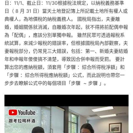
日：11/1、截止日：11/30根據稅法規定，以納稅義務基準
日（ 8 月 31 日）當天土地登記簿上所記載土地所有權人或
典權人，為地價稅的納稅義務人。 國稅局指出，夫妻離
婚，婚姻關係就消滅，自離婚次年起，就不得將前配偶申報
為「配偶」，應該分別單獨申報。 雖然民眾可透過報稅系
統試算，來減少報稅的錯誤率，但根據國稅局內部觀察，夫
妻報稅部分，仍常見三大錯誤，包括：第一、新婚夫妻結婚
年和申報年傻傻搞不清楚，導致因合併申報而受罰。 要計
算出您的應納稅額，須套用「步驟 ：綜合所得稅淨額」和
「步驟 ：綜合所得稅應納稅額」公式，而此說明也帶您一
步步去瞭解公式中的每個項目「步驟 ~ 步驟 」。